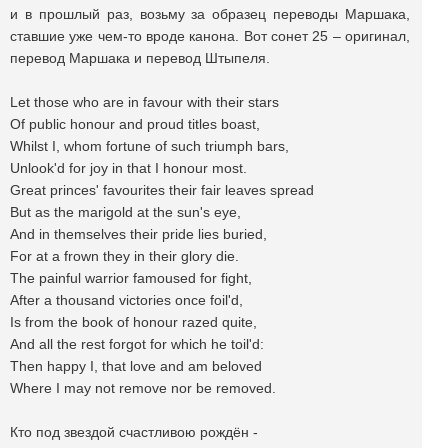
и в прошлый раз, возьму за образец переводы Маршака,
ставшие уже чем-то вроде канона. Вот сонет 25 – оригинал,
перевод Маршака и перевод Штыпеля.
Let those who are in favour with their stars
Of public honour and proud titles boast,
Whilst I, whom fortune of such triumph bars,
Unlook'd for joy in that I honour most.
Great princes' favourites their fair leaves spread
But as the marigold at the sun's eye,
And in themselves their pride lies buried,
For at a frown they in their glory die.
The painful warrior famoused for fight,
After a thousand victories once foil'd,
Is from the book of honour razed quite,
And all the rest forgot for which he toil'd:
Then happy I, that love and am beloved
Where I may not remove nor be removed.
Кто под звездой счастливою рождён -