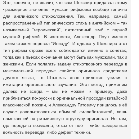
Это, конечно, не значит, что сам Шекспир придавал этому
чрезмерное значение: мужская рифмовка вообще типична
для английского стихосложения. Так, например, самый
распространённый тип эпического стиха в английском – так
называемый “героический”, пятистопный ямб с парной
мужской рифмой. В частности, Александр Поуп именно
таким стихом перевел “Илиаду”. И однако у Шекспира этот
тип рифмы строже всего соблюдается именно в сонетах,
тогда как в пьесах окончания могут быть как мужскими, так и
женскими. Если полагать задачу стихотворного перевода в
максимальной передаче свойств оригинала средствами
другого языка, то Штыпель явно приложил усилия к
имитации оригинального звучания. Этот метод применим
далеко не всегда – мы не можем, к примеру, даже
приблизиться по-русски к оригинальной просодии китайской
классической поэзии, и Александру Гитовичу пришлось в её
случае довольствоваться обычной силлаботоникой, лишь
намекавшей на ритмическую структуру оригинала. Но там,
где передача возможна, отказ от неё – либо намеренная
вольность перевода, либо дефект техники.