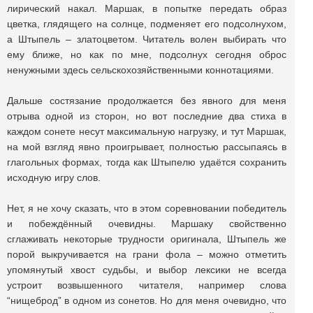
лирический накал. Маршак, в попытке передать образ
цветка, глядящего на солнце, подменяет его подсолнухом,
а Штыпель – златоцветом. Читатель волен выбирать что
ему ближе, но как по мне, подсолнух сегодня оброс
ненужными здесь сельскохозяйственными коннотациями.
Дальше состязание продолжается без явного для меня
отрыва одной из сторон, но вот последние два стиха в
каждом сонете несут максимальную нагрузку, и тут Маршак,
на мой взгляд явно проигрывает, полностью рассыпаясь в
глагольных формах, тогда как Штыпелю удаётся сохранить
исходную игру слов.
Нет, я не хочу сказать, что в этом соревновании победитель
и побеждённый очевидны. Маршаку свойственно
сглаживать некоторые трудности оригинала, Штыпель же
порой выкручивается на грани фола – можно отметить
упомянутый хвост судьбы, и выбор лексики не всегда
устроит возвышенного читателя, например слова
“нищеброд” в одном из сонетов. Но для меня очевидно, что