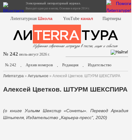
Электронный литературный журнал.
Выходит один раз в месяц. Основан в апреле 2014 г.
Школа
канал
Лиterraтурная
YouTube
Партнеры
№ 242
июль-август 2026 г.
№ 242
Архив номеров
Редакция
Издательство
.
.
.
Лиterraтура
»
Актуальное
» Алексей Цветков. ШТУРМ ШЕКСПИРА
Алексей Цветков. ШТУРМ ШЕКСПИРА
(о книге Уильям Шекспир «Сонеты». Перевод Аркадия
Штыпеля, Издательство „Карьера-пресс“, 2020)