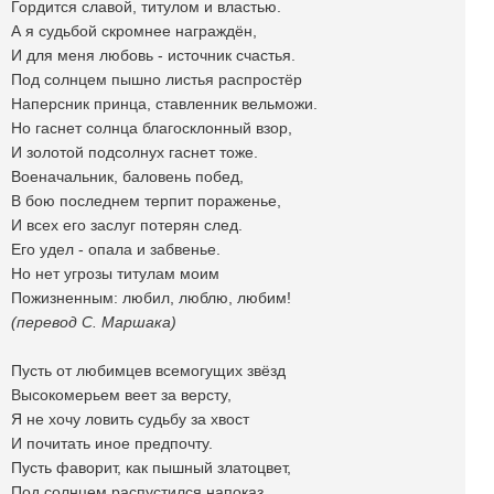
Гордится славой, титулом и властью.
А я судьбой скромнее награждён,
И для меня любовь - источник счастья.
Под солнцем пышно листья распростёр
Наперсник принца, ставленник вельможи.
Но гаснет солнца благосклонный взор,
И золотой подсолнух гаснет тоже.
Военачальник, баловень побед,
В бою последнем терпит пораженье,
И всех его заслуг потерян след.
Его удел - опала и забвенье.
Но нет угрозы титулам моим
Пожизненным: любил, люблю, любим!
(перевод С. Маршака)
Пусть от любимцев всемогущих звёзд
Высокомерьем веет за версту,
Я не хочу ловить судьбу за хвост
И почитать иное предпочту.
Пусть фаворит, как пышный златоцвет,
Под солнцем распустился напоказ,