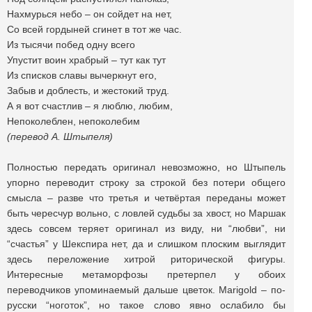
Нахмурься небо – он сойдет на нет,
Со всей гордыней сгинет в тот же час.
Из тысячи побед одну всего
Упустит воин храбрый – тут как тут
Из списков славы вычеркнут его,
Забыв и доблесть, и жестокий труд.
А я вот счастлив – я люблю, любим,
Непоколеблен, непоколебим
(перевод А. Штыпеля)
Полностью передать оригинал невозможно, но Штыпель
упорно переводит строку за строкой без потери общего
смысла – разве что третья и четвёртая переданы может
быть чересчур вольно, с ловлей судьбы за хвост, но Маршак
здесь совсем теряет оригинал из виду, ни “любви”, ни
“счастья” у Шекспира нет, да и слишком плоским выглядит
здесь переложение хитрой риторической фигуры.
Интересные метаморфозы претерпел у обоих
переводчиков упоминаемый дальше цветок. Marigold – по-
русски “ноготок”, но такое слово явно ослабило бы