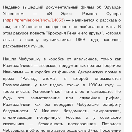
Недавно вышедший документальный фильм об Эдуарде
Успенском — «Я Эдик» Романа Супера
(
https://premier.one/show/14053
) — начинается с рассказа о
том, что Успенского совершенно не любила его мать. В
этом ракурсе повесть "Крокодил Гена и его друзья", которая
легла в основу мультика-хита 1969 года, конечно,
раскрывается лучше.
Нашли Чебурашку в коробке от апельсинов, точно как
Размахайчиков — зверьков, придуманных поэтом Георгием
Ивановым — в коробке от фиников. Декаденскую поэму в
прозе "Распад атома", в которой описываются
Размахайчики, у нас издали только в 1990-м году —
теоретически, Успенский мог читать ее в самиздате. Но
будь это заимствование или случайная рифма,
Размахайчики как бы передают Чебурашке эстафету
бездомности. У Иванова бездомность эмигрантская,
оплакивающая потерянную Россию, а у советского
сказочника — бездомность послевоенная. Появился
Чебурашка в 60-е, но его автор родился в 37-м. Поколение