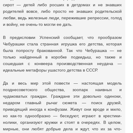
сирот — детей либо росших в детдомах и не знавших
родителей вовсе, либо просто не знавших родительской
любви, ведь железные люди, пережившие репрессии, голод
и войну, не очень-то могли ее дать.
В предисловии Успенский сообщает, что прообразом
Чебурашки стала странная игрушка его детства, которая
была попросту бракованной. Так что Чебурашка — не
только найденный в коробке подкидыш, но также и
сошедшая с конвеера производственная неудача —
идеальные метафоры ушастого детства в СССР.
Да и весь мир этой повести — настоящая модель
позднесоветского общества, зоопарк наивных и
чудаковатых граждан. Граждане эти довольно одиноки,
недаром главный рычаг сюжета — поиск друзей,
приводящий иногда к конфузам. Живут они вроде и мило,
но как-то однообразно — беседуют, играют в крестики-
нолики, организуют кружки и стоят в очередях. В целом,
мирные, они любят добрые дела и ждут, что их за что-