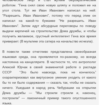
человеческое лицо и стал жутким бюрократическим
роботом. "Гена снял свою новую шляпу и положил ее на
угол стола. Тут же Иван Иванович написал на ней:
"Разрешить. Иван Иванович", потому что перед этим он
написал на какой-то бумажке "Не разрешить. Иван
Иванович". Затем идут абсурдные переговоры по поводу
выдачи кирпичей на строительство Дома дружбы, и чтобы
получить желаемое, грустный интеллигент Гена все время
привирает. (В мультике эта сатира на начальство исчезла).
В повести также отчетливо представлена своеобразная
языковая среда, она проявляется по-разному, но всегда
настоянна на канцелярите. В частности то, что антрополог
Алексей Юрчак в своей знаменитой работе о распаде
СССР “Это было навсегда, пока не кончилось”
охарактеризовал как виртуозное умение уходить от какого
бы то ни было содержания — сказать так, чтобы не сказать
ничего. Ушедшая в народ речь Чебурашки на открытии
Дома дружбы — "Мы строили строили и, наконец,
построили" — лаконичный пример такого опустошенного
языка.