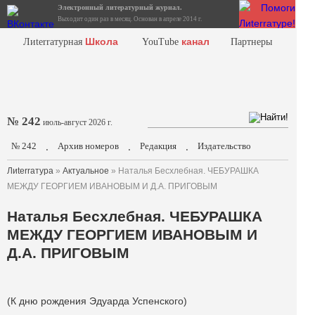
Электронный литературный журнал.
Выходит один раз в месяц. Основан в апреле 2014 г.
Школа
канал
Лиterraтурная
YouTube
Партнеры
№ 242
июль-август 2026 г.
№ 242
Архив номеров
Редакция
Издательство
.
.
.
Лиterraтура
»
Актуальное
» Наталья Бесхлебная. ЧЕБУРАШКА
МЕЖДУ ГЕОРГИЕМ ИВАНОВЫМ И Д.А. ПРИГОВЫМ
Наталья Бесхлебная. ЧЕБУРАШКА
МЕЖДУ ГЕОРГИЕМ ИВАНОВЫМ И
Д.А. ПРИГОВЫМ
(К дню рождения Эдуарда Успенского)