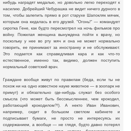
нибудь наградят медалью, но довольно легко переходят к
насилию. Добрейший Чебурашка не видит ничего дурного в
том, чтобы залепить прямо в рот старухе Шапокляк мячик,
которым она кидалась в его друзей. "Огонь!" — командует
сиротка Гене, как будто пересмотрел на ночь фильмов про
войну. Пожилая женщина вынуждена пойти к врачу, но
поскольку у нее во рту мяч и она не может нормально
говорить, ее принимают за иностранку и не обслуживают.
Это подается как справедливая кара и как что-то
естественное, именно так, видимо, должен поступить
нормальный советский врач.
Граждане вообще живут по правилам (беда, если ты не
похож ни на одно известное науке животное — в зоопарк не
примут) и обязательно где-нибудь служат без особого
смысла (что может быть бессмысленнее, чем крокодил,
работающий крокодилом?!). А некто Иван Иванович,
например, сидит в большом светлом кабинете и
подписывает бумаги, не просто не интересуясь их
содержанием, а вообще — не глядя, будто давно потерял