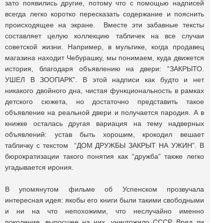
зато появились другие, потому что с помощью надписей
всегда легко коротко пересказать содержание и пояснить
происходящее на экране. Вместе эти забавные тексты
составляет целую коллекцию табличек на все случаи
советской жизни. Например, в мультике, когда продавец
магазина находит Чебурашку, мы понимаем, куда движется
история, благодаря объявлению на двери: “ЗАКРЫТО.
УШЕЛ В ЗООПАРК”. В этой надписи как будто и нет
никакого двойного дна, чистая функциональность в рамках
детского сюжета, но достаточно представить такое
объявление на реальной двери и получается пародия. А в
книжке осталась другая вариация на тему надверных
объявлений: устав быть хорошим, крокодил вешает
табличку с текстом “ДОМ ДРУЖБЫ ЗАКРЫТ НА УЖИН”. В
бюрократизации такого понятия как “дружба” также легко
угадывается ирония.
В упомянутом фильме об Успенском прозвучала
интересная идея: якобы его книги были такими свободными
и ни на что непохожими, что неслучайно именно
поколение, выросшее на них, уничтожило СССР. Вряд ли