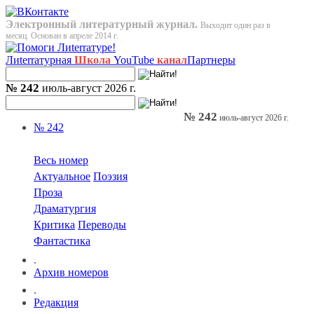
Электронный литературный журнал.
Выходит один раз в
месяц. Основан в апреле 2014 г.
Лиterraтурная
Школа
YouTube
канал
Партнеры
№ 242
июль-август 2026 г.
№ 242
июль-август 2026 г.
№ 242
Весь номер
Актуальное
Поэзия
Проза
Драматургия
Критика
Переводы
Фантастика
.
Архив номеров
.
Редакция