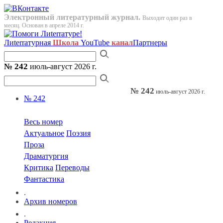
Электронный литературный журнал.
Выходит один раз в
месяц. Основан в апреле 2014 г.
Лиterraтурная
Школа
YouTube
канал
Партнеры
№ 242
июль-август 2026 г.
№ 242
июль-август 2026 г.
№ 242
Весь номер
Актуальное
Поэзия
Проза
Драматургия
Критика
Переводы
Фантастика
.
Архив номеров
.
Редакция