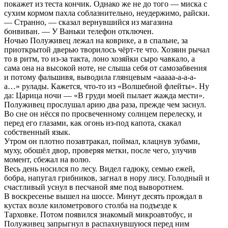
покажет из теста кончик. Однако же не до того — миска с
сухим кормом пахла соблазнительно, неудержимо, райски.
— Странно, — сказал вернувшийся из магазина
бонвиван. — У Ваньки телефон отключен.
Ночью Полуживец лежал на коврике, а в спальне, за
приоткрытой дверью творилось чёрт-те что. Хозяин рычал
то в ритм, то из-за такта, лоно хозяйки сыро чавкало, а
сама она на высокой ноте, не слыша себя от самозабвения
и потому фальшивя, выводила глянцевым «ааааа-а-а-а-
а…» рулады. Кажется, что-то из «Волшебной флейты». Ну
да: Царица ночи — «В груди моей пылает жажда мести».
Полуживец прослушал арию два раза, прежде чем заснул.
Во сне он нёсся по просвеченному солнцем перелеску, и
перед его глазами, как огонь из-под капота, скакал
собственный язык.
Утром он плотно позавтракал, поймал, клацнув зубами,
муху, обошёл двор, проверяя метки, после чего, улучив
момент, сбежал на волю.
Весь день носился по лесу. Видел гадюку, семью ежей,
бобра, напугал грибников, загнал в нору лису. Голодный и
счастливый уснул в песчаной яме под выворотнем.
В воскресенье вышел на шоссе. Минут десять прождал в
кустах возле километрового столба на подъезде к
Тарховке. Потом появился знакомый микроавтобус, и
Полуживец запрыгнул в распахнувшуюся перед ним