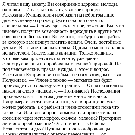
Я читал вашу анкету. Вы совершенно здоровы, молоды,
одиноки… И вас, так сказать, увлекает процесс. —
Александр Куприянович изобразил на небритом лице
двусмысленную гримасу, будто говорил о чём-то
фривольном. — Я хочу сделать вам предложение. Вы, мил
человек, получите возможность переходить в другие тела
совершенно бесплатно. Более того, это будет ваша работа,
за которую вам начнут платить деньги. Очень достойные
деньги. Вы станете испытателем. Одним из многих наших
испытателей. Знаете, как в авиации. Только машины,
которые вам придётся испытывать, уже давно
сконструированы и опробованы матушкой природой. Не
под человеческие, правда, нужды. В этом и вопрос. —
Александр Куприянович поймал цепким взглядом взгляд
Полуживца. — Условие таково — метемпсихоз будет
происходить по
нашему
усмотрению. — Он выразительно
нажал на слово «нашему». — Понимаете? Исследования
продолжаются — в этом деле ещё много неясного.
Например, с рептилиями и птицами, в принципе, уже
можно работать, а с рыбами и членистоногими пока что
закавыка. Или вот вопрос: возможно ли провести наше
сознание через метаморфоз, скажем, махаона? Претерпит
ли и оно преображение? От личинки — к бабочке.
Возвысится ли дух? Нужны не просто добровольцы.
Нужны специалисты с опытом переселений — от