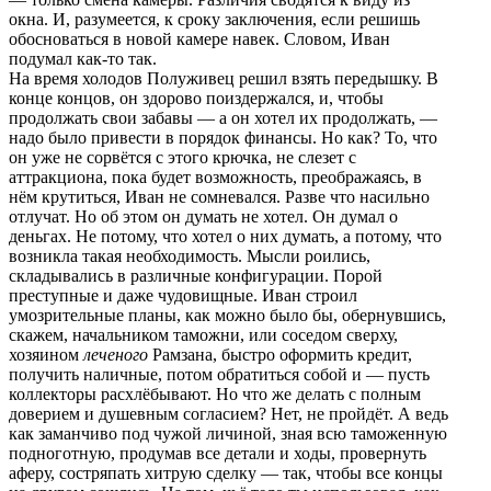
окна. И, разумеется, к сроку заключения, если решишь
обосноваться в новой камере навек. Словом, Иван
подумал как-то так.
На время холодов Полуживец решил взять передышку. В
конце концов, он здорово поиздержался, и, чтобы
продолжать свои забавы — а он хотел их продолжать, —
надо было привести в порядок финансы. Но как? То, что
он уже не сорвётся с этого крючка, не слезет с
аттракциона, пока будет возможность, преображаясь, в
нём крутиться, Иван не сомневался. Разве что насильно
отлучат. Но об этом он думать не хотел. Он думал о
деньгах. Не потому, что хотел о них думать, а потому, что
возникла такая необходимость. Мысли роились,
складывались в различные конфигурации. Порой
преступные и даже чудовищные. Иван строил
умозрительные планы, как можно было бы, обернувшись,
скажем, начальником таможни, или соседом сверху,
хозяином
леченого
Рамзана, быстро оформить кредит,
получить наличные, потом обратиться собой и — пусть
коллекторы расхлёбывают. Но что же делать с полным
доверием и душевным согласием? Нет, не пройдёт. А ведь
как заманчиво под чужой личиной, зная всю таможенную
подноготную, продумав все детали и ходы, провернуть
аферу, состряпать хитрую сделку — так, чтобы все концы