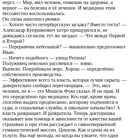
перст. — Мир, мил человек, помешан на здоровье, а
вернее — на болезни и её лечении. И медицина этим
бессовестно воспользовалась.
Он снова наполнил рюмки.
— Хотите чисто петербургскую загадку? Вместо тоста? —
Александр Куприянович хитро прищурился и, не
дожидаясь согласия, тут же загадал: — Что между Первой
и Второй?
— Перерывчик небольшой? — машинально предположил
Иван.
— Ничего подобного — улица Репина!
Полуживец невольно рассмеялся — ловко.
Выпили. Попробовали морс. Хорош — определённо
собственного производства.
— Эффективнее всего та власть, которая лучше скрыта, —
доверительно сообщил переговорщик. — Это, мил
человек, не я — это Мишель Фуко сказал. И он прав. И
это определённо про медицину. Кто ещё, кроме врача,
способен выдать предписание, которому подчинятся и
суды, и социальные службы, и школьное начальство? А
власть развращает. И развратила. Теперь докторишка
оказывает вам помощь в зависимости от качества вашей
страховки и при этом рассуждает о самоотверженной
гуманистической миссии. Цинизм. Как и цены на их
услуги. Вы ещё молоды, но когда вы узнаете, что один