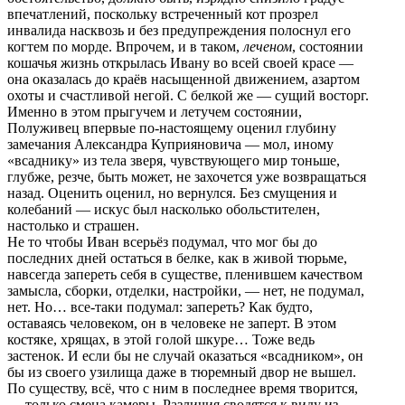
впечатлений, поскольку встреченный кот прозрел
инвалида насквозь и без предупреждения полоснул его
когтем по морде. Впрочем, и в таком,
леченом
, состоянии
кошачья жизнь открылась Ивану во всей своей красе —
она оказалась до краёв насыщенной движением, азартом
охоты и счастливой негой. С белкой же — сущий восторг.
Именно в этом прыгучем и летучем состоянии,
Полуживец впервые по-настоящему оценил глубину
замечания Александра Куприяновича — мол, иному
«всаднику» из тела зверя, чувствующего мир тоньше,
глубже, резче, быть может, не захочется уже возвращаться
назад. Оценить оценил, но вернулся. Без смущения и
колебаний — искус был насколько обольстителен,
настолько и страшен.
Не то чтобы Иван всерьёз подумал, что мог бы до
последних дней остаться в белке, как в живой тюрьме,
навсегда запереть себя в существе, пленившем качеством
замысла, сборки, отделки, настройки, — нет, не подумал,
нет. Но… все-таки подумал: запереть? Как будто,
оставаясь человеком, он в человеке не заперт. В этом
костяке, хрящах, в этой голой шкуре… Тоже ведь
застенок. И если бы не случай оказаться «всадником», он
бы из своего узилища даже в тюремный двор не вышел.
По существу, всё, что с ним в последнее время творится,
— только смена камеры. Различия сводятся к виду из