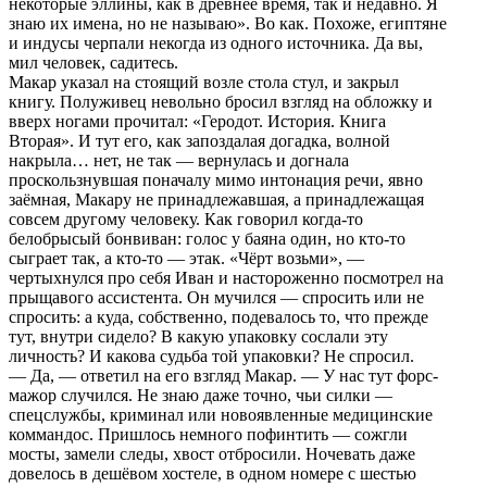
некоторые эллины, как в древнее время, так и недавно. Я
знаю их имена, но не называю». Во как. Похоже, египтяне
и индусы черпали некогда из одного источника. Да вы,
мил человек, садитесь.
Макар указал на стоящий возле стола стул, и закрыл
книгу. Полуживец невольно бросил взгляд на обложку и
вверх ногами прочитал: «Геродот. История. Книга
Вторая». И тут его, как запоздалая догадка, волной
накрыла… нет, не так — вернулась и догнала
проскользнувшая поначалу мимо интонация речи, явно
заёмная, Макару не принадлежавшая, а принадлежащая
совсем другому человеку. Как говорил когда-то
белобрысый бонвиван: голос у баяна один, но кто-то
сыграет так, а кто-то — этак. «Чёрт возьми», —
чертыхнулся про себя Иван и настороженно посмотрел на
прыщавого ассистента. Он мучился — спросить или не
спросить: а куда, собственно, подевалось то, что прежде
тут, внутри сидело? В какую упаковку сослали эту
личность? И какова судьба той упаковки? Не спросил.
— Да, — ответил на его взгляд Макар. — У нас тут форс-
мажор случился. Не знаю даже точно, чьи силки —
спецслужбы, криминал или новоявленные медицинские
коммандос. Пришлось немного пофинтить — сожгли
мосты, замели следы, хвост отбросили. Ночевать даже
довелось в дешёвом хостеле, в одном номере с шестью