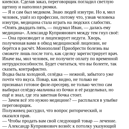
киевски. Сделав заказ, переговорщик погладил светлую
щетину и наполнил рюмки.
— Я и сам был медиком. Знаю людей изнутри. Но я, мил
человек, ушёл из профессии, потому что, узнав человека
изнутри, медицина стала играть на людских слабостях.
«Опять двадцать пять, — подумал Иван, — далась ему
медицина». Александр Куприянович между тем гнул своё:
— Она производит и лицензирует недуги. Хворь,
полученная вами в обход медицинской лицензии, не
берётся в расчёт. Монополия! Приобрести болезнь вы
сможете лишь после того, как сделку зарегистрирует врач.
Иначе вы, мил человек, не получите оплату по временной
нетрудоспособности. Будет считаться, что вы болеете, так
сказать, контрафактно.
Водка была холодной, селёдка — нежной, забытого уже
почти что вкуса. Повар, как видно, не только не
признавал готовое филе-пресерву, не только честно сам
выбирал селёдку-мальчика из бочки и её разделывал, но
ещё и знал, где эта заветная бочка стоит.
— Зачем всё это нужно медицине? — расплылся в улыбке
переговорщик.
Полуживец рассудил, что вопрос риторический, и
оказался прав.
— Чтобы продать вам свой следующий товар — лечение.
— Александр Куприянович вознёс к потолку указующий