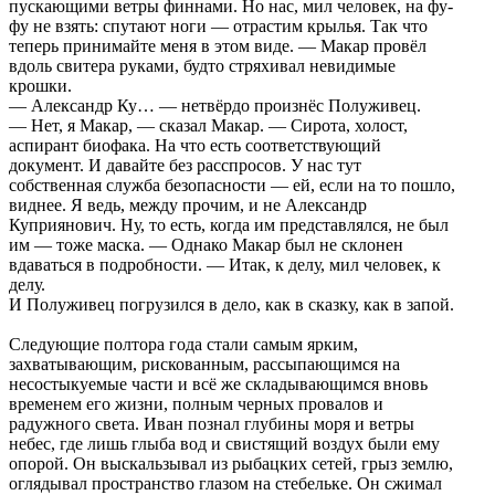
пускающими ветры финнами. Но нас, мил человек, на фу-
фу не взять: спутают ноги — отрастим крылья. Так что
теперь принимайте меня в этом виде. — Макар провёл
вдоль свитера руками, будто стряхивал невидимые
крошки.
— Александр Ку… — нетвёрдо произнёс Полуживец.
— Нет, я Макар, — сказал Макар. — Сирота, холост,
аспирант биофака. На что есть соответствующий
документ. И давайте без расспросов. У нас тут
собственная служба безопасности — ей, если на то пошло,
виднее. Я ведь, между прочим, и не Александр
Куприянович. Ну, то есть, когда им представлялся, не был
им — тоже маска. — Однако Макар был не склонен
вдаваться в подробности. — Итак, к делу, мил человек, к
делу.
И Полуживец погрузился в дело, как в сказку, как в запой.
Следующие полтора года стали самым ярким,
захватывающим, рискованным, рассыпающимся на
несостыкуемые части и всё же складывающимся вновь
временем его жизни, полным черных провалов и
радужного света. Иван познал глубины моря и ветры
небес, где лишь глыба вод и свистящий воздух были ему
опорой. Он выскальзывал из рыбацких сетей, грыз землю,
оглядывал пространство глазом на стебельке. Он сжимал