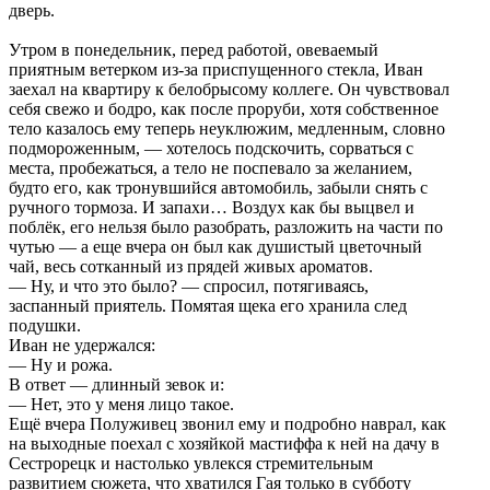
дверь.
Утром в понедельник, перед работой, овеваемый
приятным ветерком из-за приспущенного стекла, Иван
заехал на квартиру к белобрысому коллеге. Он чувствовал
себя свежо и бодро, как после проруби, хотя собственное
тело казалось ему теперь неуклюжим, медленным, словно
подмороженным, — хотелось подскочить, сорваться с
места, пробежаться, а тело не поспевало за желанием,
будто его, как тронувшийся автомобиль, забыли снять с
ручного тормоза. И запахи… Воздух как бы выцвел и
поблёк, его нельзя было разобрать, разложить на части по
чутью — а еще вчера он был как душистый цветочный
чай, весь сотканный из прядей живых ароматов.
— Ну, и что это было? — спросил, потягиваясь,
заспанный приятель. Помятая щека его хранила след
подушки.
Иван не удержался:
— Ну и рожа.
В ответ — длинный зевок и:
— Нет, это у меня лицо такое.
Ещё вчера Полуживец звонил ему и подробно наврал, как
на выходные поехал с хозяйкой мастиффа к ней на дачу в
Сестрорецк и настолько увлекся стремительным
развитием сюжета, что хватился Гая только в субботу