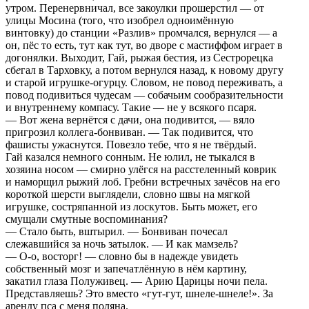
утром. Перенервничал, все закоулки прошерстил — от
улицы Мосина (того, что изобрел одноимённую
винтовку) до станции «Разлив» промчался, вернулся — а
он, пёс то есть, тут как тут, во дворе с мастиффом играет в
догонялки. Выходит, Гай, рыжая бестия, из Сестрорецка
сб
е
гал в Тарховку, а потом вернулся назад, к новому другу
и старой игрушке-огурцу. Словом, не повод переживать, а
повод подивиться чудесам — собачьим сообразительности
и внутреннему компасу. Такие — не у всякого псаря.
— Вот жена вернётся с дачи, она подивится, — вяло
пригрозил коллега-бонвиван. — Так подивится, что
фашисты ужаснутся. Повезло тебе, что я не твёрдый.
Гай казался немного сонным. Не юлил, не тыкался в
хозяина носом — смирно улёгся на расстеленный коврик
и наморщил рыжий лоб. Гребни встречных зачёсов на его
короткой шерсти выглядели, словно швы на мягкой
игрушке, состряпанной из лоскутов. Быть может, его
смущали смутные воспоминания?
— Стало быть, вштырил. — Бонвиван почесал
слежавшийся за ночь затылок. — И как мамзель?
— О-о, восторг! — словно бы в надежде увидеть
собственный мозг и запечатлённую в нём картину,
закатил глаза Полуживец. — Арию Царицы ночи пела.
Представляешь? Это вместо «гут-гут, шнеле-шнеле!». За
аренду пса с меня поляна.