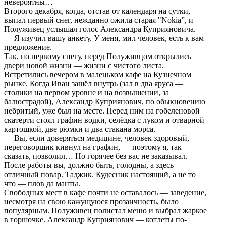
невероятны…
Второго декабря, когда, отстав от календаря на сутки,
выпал первый снег, нежданно ожила старая "Nokia”, и
Полуживец услышал голос Александра Куприяновича.
— Я изучил вашу анкету. У меня, мил человек, есть к вам
предложение.
Так, по первому снегу, перед Полуживцом открылись
двери новой жизни — жизни с чистого листа.
Встретились вечером в маленьком кафе на Кузнечном
рынке. Когда Иван зашёл внутрь (зал в два яруса —
столики на первом уровне и на возвышении, за
балюстрадой), Александр Куприянович, по обыкновению
небритый, уже был на месте. Перед ним на гобеленовой
скатерти стоял графин водки, селёдка с луком и отварной
картошкой, две рюмки и два стакана морса.
— Вы, если доверяться медицине, человек здоровый, —
переговорщик кивнул на графин, — поэтому я, так
сказать, позволил… Но горячее без вас не заказывал.
После работы вы, должно быть, голодны, а здесь
отличный повар. Таджик. Кудесник настоящий, а не то
что — плов да манты.
Свободных мест в кафе почти не оставалось — заведение,
несмотря на свою кажущуюся прозаичность, было
популярным. Полуживец полистал меню и выбрал жаркое
в горшочке. Александр Куприянович — котлеты по-