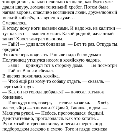
топорщились, клыки невольно клацали, как будто уже
драли шкуру, ломали тоненький хребет. Потом была
наглая ворона, опасливо косящиеся люди, дружелюбный
мелкий кобелёк, плавунец в луже…
Смеркалось.
К этому дому ноги вывели сами. И надо же, из калитки —
тут как тут — вышел хозяин. Какой родной, желанный
запах! Хвост заиграл вьюном.
— Гай?! — удивился бонвиван. — Вот те раз. Откуда ты,
бродяга?
Что ж теперь поделать. Раньше надо было думать.
Полуживец уткнулся носом в хозяйскую ладонь.
— Заяц! — крикнул тот в сторону дома. — Ты посмотри
— Гай от Ваньки сбежал.
В дверях появилась хозяйка.
— Чтоб ещё раз кому-то собаку отдать, — сказала, —
через мой труп.
— Как он из города добрался? — почесал затылок
бонвиван.
— Иди куда шёл, изверг, — велела хозяйка. — Хлеб,
масло, яйца — запомнил? Давай, Гаюшка, в дом. —
Махнула рукой. — Небось, проголодался, бедный.
Действительно, проголодался. Как это кстати…
Руки хозяйки трепали холку и чесали шерсть под
подбородком ласково и смело. Того и гляди сосиска