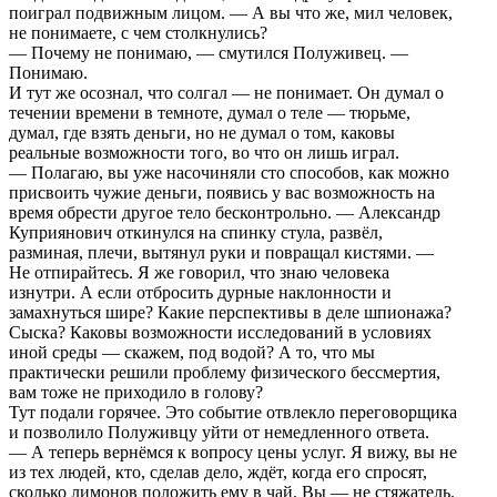
поиграл подвижным лицом. — А вы что же, мил человек,
не понимаете, с чем столкнулись?
— Почему не понимаю, — смутился Полуживец. —
Понимаю.
И тут же осознал, что солгал — не понимает. Он думал о
течении времени в темноте, думал о теле — тюрьме,
думал, где взять деньги, но не думал о том, каковы
реальные возможности того, во что он лишь играл.
— Полагаю, вы уже насочиняли сто способов, как можно
присвоить чужие деньги, появись у вас возможность на
время обрести другое тело бесконтрольно. — Александр
Куприянович откинулся на спинку стула, развёл,
разминая, плечи, вытянул руки и повращал кистями. —
Не отпирайтесь. Я же говорил, что знаю человека
изнутри. А если отбросить дурные наклонности и
замахнуться шире? Какие перспективы в деле шпионажа?
Сыска? Каковы возможности исследований в условиях
иной среды — скажем, под водой? А то, что мы
практически решили проблему физического бессмертия,
вам тоже не приходило в голову?
Тут подали горячее. Это событие отвлекло переговорщика
и позволило Полуживцу уйти от немедленного ответа.
— А теперь вернёмся к вопросу цены услуг. Я вижу, вы не
из тех людей, кто, сделав дело, ждёт, когда его спросят,
сколько лимонов положить ему в чай. Вы — не стяжатель.