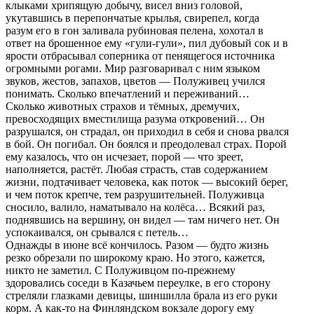
клыками хрипящую добычу, висел вниз головой,
укутавшись в перепончатые крылья, свирепел, когда
разум его в гон заливала рубиновая пелена, хохотал в
ответ на брошенное ему «гули-гули», пил дубовый сок и в
ярости отбрасывал соперника от пенящегося источника
огромными рогами. Мир разговаривал с ним языком
звуков, жестов, запахов, цветов — Полуживец учился
понимать. Сколько впечатлений и переживаний…
Сколько животных страхов и тёмных, дремучих,
превосходящих вместилища разума откровений… Он
разрушался, он страдал, он приходил в себя и снова рвался
в бой. Он погибал. Он боялся и преодолевал страх. Порой
ему казалось, что он исчезает, порой — что зреет,
наполняется, растёт. Любая страсть, став содержанием
жизни, подтачивает человека, как поток — высокий берег,
и чем поток крепче, тем разрушительней. Полуживца
сносило, валило, наматывало на колёса… Всякий раз,
поднявшись на вершину, он видел — там ничего нет. Он
успокаивался, он срывался с петель…
Однажды в июне всё кончилось. Разом — будто жизнь
резко обрезали по широкому краю. Но этого, кажется,
никто не заметил. С Полуживцом по-прежнему
здоровались соседи в Казачьем переулке, в его сторону
стреляли глазками девицы, шиншилла брала из его руки
корм. А как-то на Финляндском вокзале дорогу ему