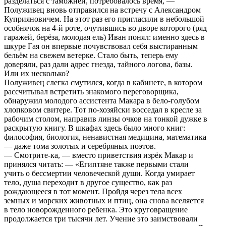
разделаться с таможней, потребовалось время, —
Полуживец вновь отправился на встречу с Александром
Куприяновичем. На этот раз его пригласили в небольшой
особнячок на 4-й роте, очутившись во дворе которого (ряд
гаражей, берёза, молодая ель) Иван понял: именно здесь в
шкуре Гая он впервые почувствовал себя выстиранным
бельём на свежем ветерке. Стало быть, теперь ему
доверяли, раз дали адрес гнезда, тайного логова, базы.
Или их несколько?
Полуживец слегка смутился, когда в кабинете, в котором
рассчитывал встретить знакомого переговорщика,
обнаружил молодого ассистента Макара в бело-голубом
хлопковом свитере. Тот по-хозяйски восседал в кресле за
рабочим столом, направив линзы очков на тонкой дужке в
раскрытую книгу. В шкафах здесь было много книг:
философия, биология, ненавистная медицина, математика
— даже тома золотых и серебряных поэтов.
— Смотрите-ка, — вместо приветствия изрёк Макар и
принялся читать: — «Египтяне также первыми стали
учить о бессмертии человеческой души. Когда умирает
тело, душа переходит в другое существо, как раз
рождающееся в тот момент. Пройдя через тела всех
земных и морских животных и птиц, она снова вселяется
в тело новорожденного ребенка. Это круговращение
продолжается три тысячи лет. Учение это заимствовали