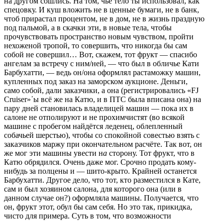
на другом сошлись. На том, чьё тело ты использовал, как
спецовку. И куш вложить не в ценные бумаги, не в банк,
чтоб прирастал процентом, не в дом, не в жизнь праздную
под пальмой, а в скачки эти, в новые тела, чтобы
прочувствовать пространство новым чувством, пройти
нехоженой тропой, то совершить, что никогда бы сам
собой не совершил… Вот, скажем, тот фрукт — спасибо
ангелам за встречу с ним/ней, — что был в обличье Кати
Барбухатти, — ведь он/она оформлял растаможку машин,
купленных под заказ на заморском аукционе. Деньги,
само собой, дали заказчики, а она (регистрировались «FJ
Cruiser»᾽ы всё же на Катю, и в ПТС была вписана она) на
пару дней становилась владелицей машин — пока их в
салоне не отполируют и не прохимчистят (во всякой
машине с пробегом найдётся леденец, облепленный
собачьей шерстью), чтобы со спокойной совестью взять с
заказчиков маржу при окончательном расчёте. Так вот, он
же мог эти машины увести н
а
сторону. Тот фрукт, что в
Катю обрядился. Очень даже мог. Срочно продать кому-
нибудь за полцены и — шито-крыто. Крайней останется
Барбухатти. Другое дело, что тот, кто разместился в Кате,
сам и был хозяином салона, для которого она (или в
данном случае он?) оформляла машины. Получается, что
он, фрукт этот, обул бы сам себя. Но это так, прикидка,
чисто для примера. Суть в том, что возможности