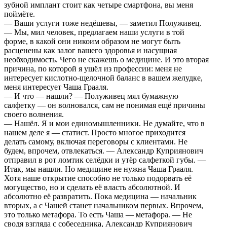
зубной имплант стоит как четыре смартфона, вы меня
поймёте.
— Ваши услуги тоже недёшевы, — заметил Полуживец.
— Мы, мил человек, предлагаем наши услуги в той
форме, в какой они никоим образом не могут быть
расценены как залог вашего здоровья и насущная
необходимость. Чего не скажешь о медицине. И это вторая
причина, по которой я ушёл из профессии: меня не
интересует кислотно-щелочной баланс в вашем желудке,
меня интересует Чаша Грааля.
— И что — нашли? — Полуживец мял бумажную
салфетку — он волновался, сам не понимая ещё причины
своего волнения.
— Нашёл. Я и мои единомышленники. Не думайте, что в
нашем деле я — статист. Просто многое приходится
делать самому, включая переговоры с клиентами. Не
будем, впрочем, отвлекаться. — Александр Куприянович
отправил в рот ломтик селёдки и утёр салфеткой губы. —
Итак, мы нашли. Но медицине не нужна Чаша Грааля.
Хотя наше открытие способно не только подорвать её
могущество, но и сделать её власть абсолютной. И
абсолютно её развратить. Пока медицина — начальник
вторых, а с Чашей станет начальником первых. Впрочем,
это только метафора. То есть Чаша — метафора. — Не
сводя взгляда с собеседника, Александр Куприянович