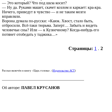
— Это который? Что под ш
и
за косит?
— Ну да. Руками машет, скачет козлом и каркает: кра-кра.
Ничего, приведут в чувство — и не таким мозги
вправляли.
Ворона думала по-русски: «Каюк. Хвост, стало быть,
отбросили. Всё-таки тюрьма. Заперт… Забыть и видеть
человечьи сны? Или — к Кузнечному? Когда-нибудь его
потянет отобедать у таджика…»
Страницы:
1
.
2
Рассказ включён в книгу «Царь головы». (
Издательство АСТ
)
_________________________________________
Об авторе:
ПАВЕЛ КРУСАНОВ
Родился в Ленинграде. Окончил Педагогический
институт им. А. И. Герцена по специальности «география
и биология». В первой половине 1980-х активный
представитель музыкального андеграунда, член