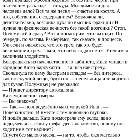
нынешнем раскладе — никуда. Мыслимое ли для
человека дело? Всё та же песня — счастье на костях. А
что, собственно, с содержанием? Возможна ли,
действительно, возгонка духа до высших фракций? И
нужна ли физическая вечность без такой возгонки? Стоп.
Почему всё и сразу? Вот и посмотрим, что выходит. По
очереди, по частям. Разберёмся, так сказать, в процессе.
Уж если и окажется, что это грех, так это будет
величайший грех. Такой, что небо содрогнётся. Утешимся
величием злодейства.
Возвращаясь из начальственного кабинета, Иван увидел в
коридоре Катю Барбухатти — та шла навстречу.
Скользнула по нему быстрым взглядом — без интереса,
как по скучной вещи, будто он — пепельница или корзина
для бумаг. Полуживец не удержался.
— Привет директору автосалона.
Катя удивленно замерла.
— Вы знакомы?
— Так, — неопределённо махнул рукой Иван. —
Поверхностно. И вместе с тем довольно глубоко.
И пошёл дальше. Катя посмотрела ему вслед, явно
недоумевая — если у шефа здесь знакомство, почему она
ходит не в тот кабинет?
Спустя без малого месяц — на то, чтобы окончательно