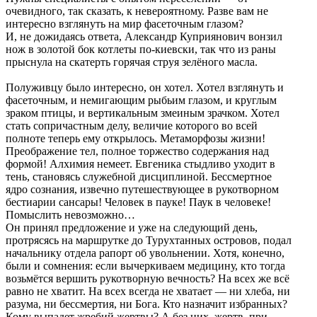
очевидного, так сказать, к невероятному. Разве вам не
интересно взглянуть на мир фасеточным глазом?
И, не дожидаясь ответа, Александр Куприянович вонзил
нож в золотой бок котлеты по-киевски, так что из раны
прыснула на скатерть горячая струя зелёного масла.
Полуживцу было интересно, он хотел. Хотел взглянуть и
фасеточным, и немигающим рыбьим глазом, и круглым
зраком птицы, и вертикальным змеиным зрачком. Хотел
стать сопричастным делу, величие которого во всей
полноте теперь ему открылось. Метаморфозы жизни!
Преображение тел, полное торжество содержания над
формой! Алхимия немеет. Евгеника стыдливо уходит в
тень, становясь служебной дисциплиной. Бессмертное
ядро сознания, извечно путешествующее в рукотворном
бестиарии сансары! Человек в пауке! Паук в человеке!
Помыслить невозможно…
Он принял предложение и уже на следующий день,
протрясясь на маршрутке до Турухтанных островов, подал
начальнику отдела рапорт об увольнении. Хотя, конечно,
были и сомнения: если вычеркиваем медицину, кто тогда
возьмётся вершить рукотворную вечность? На всех же всё
равно не хватит. На всех всегда не хватает — ни хлеба, ни
разума, ни бессмертия, ни Бога. Кто назначит избранных?
Кому выпадет жребий жертвы? А без них, жертв, при