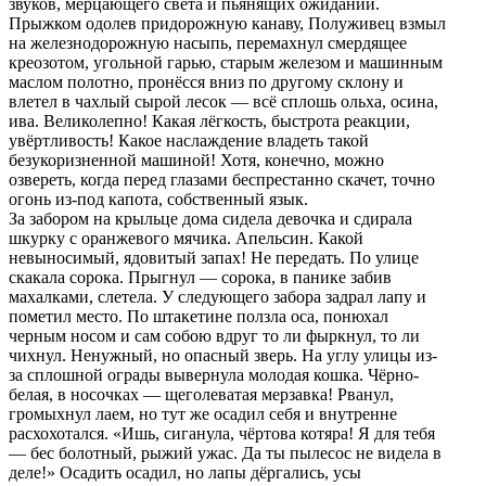
звуков, мерцающего света и пьянящих ожиданий.
Прыжком одолев придорожную канаву, Полуживец взмыл
на железнодорожную насыпь, перемахнул смердящее
креозотом, угольной гарью, старым железом и машинным
маслом полотно, пронёсся вниз по другому склону и
влетел в чахлый сырой лесок — всё сплошь ольха, осина,
ива. Великолепно! Какая лёгкость, быстрота реакции,
увёртливость! Какое наслаждение владеть такой
безукоризненной машиной! Хотя, конечно, можно
озвереть, когда перед глазами беспрестанно скачет, точно
огонь из-под капота, собственный язык.
За забором на крыльце дома сидела девочка и сдирала
шкурку с оранжевого мячика. Апельсин. Какой
невыносимый, ядовитый запах! Не передать. По улице
скакала сорока. Прыгнул — сорока, в панике забив
махалками, слетела. У следующего забора задрал лапу и
пометил место. По штакетине ползла оса, понюхал
черным носом и сам собою вдруг то ли фыркнул, то ли
чихнул. Ненужный, но опасный зверь. На углу улицы из-
за сплошной ограды вывернула молодая кошка. Чёрно-
белая, в носочках — щеголеватая мерзавка! Рванул,
громыхнул лаем, но тут же осадил себя и внутренне
расхохотался. «Ишь, сиганула, чёртова котяра! Я для тебя
— бес болотный, рыжий ужас. Да ты пылесос не видела в
деле!» Осадить осадил, но лапы дёргались, усы