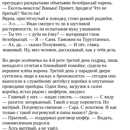
преградил раскрытыми объятьями белобрысый парень.
— Ёксель-моксель! Ванька! Привет, бродяга! Что не
бритый? Чисто ёж!
Рядом, пристёгнутый к поводку, стоял рыжий риджбек.
— Э-э… — Иван смотрел то ли в шутливой
растерянности, то ли испытывая муку узнавания.
— Ты что — с дуба на ёлку? — вытаращил глаза
белобрысый. — Я — Саня. Таможня на Турухтанных.
— Ах, да, — сказал Полуживец. — И пёс, гляжу,
знакомый. Ну, мил человек, рассказывай, как у тебя дела.
Во дворе особнячка на 4-й роте третий день подряд, лишь
ненадолго отлетая к ближайшей помойке, сидела на
вершине клёна ворона. Третий день у парадной двери
суетились люди в касках и бронежилетах — сегодня они
выносили к служебному автобусу коробки и опутанные
проводами приборы. Один боец, загрузив в салон
коробку, встал рядом с шофёром, закурил.
— Главный у них — пацан совсем, — сказал. — С виду
— рахитос заторканный. Такой о воду порежется. Но
матёрый. Погремуха смешная — Сара. С хохотком. И как
только с такой погремухой в папы вышел? Дела…
— Прыткий, — поддержал разговор шофёр. — Видать,
семимесячным родился.
— Хоть матёрый, а не ушёл.