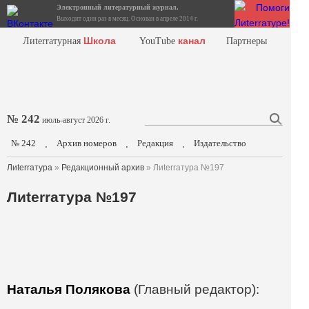
Электронный литературный журнал.
Выходит один раз в месяц. Основан в апреле 2014 г.
Школа
канал
Лиterraтурная
YouTube
Партнеры
№ 242
июль-август 2026 г.
№ 242
Архив номеров
Редакция
Издательство
.
.
.
Лиterraтура
»
Редакционный архив
» Лиterraтура №197
Лиterraтура №197
Наталья Полякова
(Главный редактор):