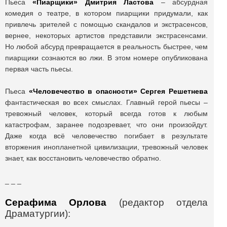
Пьеса
«Пиарщики» Дмитрия Ластова
– абсурдная
комедия о театре, в котором пиарщики придумали, как
привлечь зрителей с помощью скандалов и экстрасенсов,
вернее, некоторых артистов представили экстрасенсами.
Но любой абсурд превращается в реальность быстрее, чем
пиарщики сознаются во лжи. В этом номере опубликована
первая часть пьесы.
Пьеса
«Человечество в опасности» Сергея Решетнева
фантастическая во всех смыслах. Главный герой пьесы –
тревожный человек, который всегда готов к любым
катастрофам, заранее подозревает, что они произойдут.
Даже когда всё человечество погибает в результате
вторжения инопланетной цивилизации, тревожный человек
знает, как восстановить человечество обратно.
_ _ _
Серафима Орлова
(редактор отдела
Драматургии):