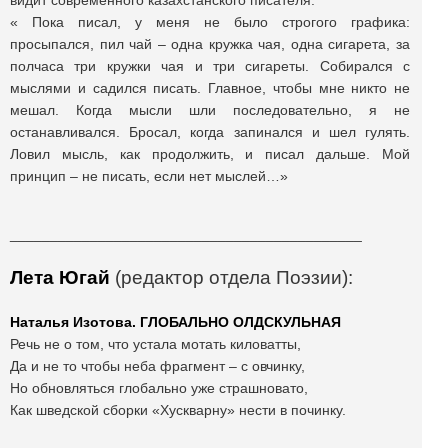
видит современного казахстанского писателя.
« Пока писал, у меня не было строгого графика:
просыпался, пил чай – одна кружка чая, одна сигарета, за
полчаса три кружки чая и три сигареты. Собирался с
мыслями и садился писать. Главное, чтобы мне никто не
мешал. Когда мысли шли последовательно, я не
останавливался. Бросал, когда запинался и шел гулять.
Ловил мысль, как продолжить, и писал дальше. Мой
принцип – не писать, если нет мыслей…»
____________________________________________
Лета Югай
(
редактор отдела Поэзии
):
Наталья Изотова. ГЛОБАЛЬНО ОЛДСКУЛЬНАЯ
Речь не о том, что устала мотать киловатты,
Да и не то чтобы неба фрагмент – с овчинку,
Но обновляться глобально уже страшновато,
Как шведской сборки «Хускварну» нести в починку.