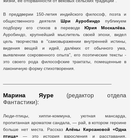
жизни, ее оторванности от вековых сельских традиций".
В преддверии 150-летия индийского философ, поэта и
общественного деятеля
Шри Ауробиндо
публикуем
подборку его стихов в переводе
Юрия Москалёва
.
Ауробиндо, крупнейший мыслитель своей эпохи, видел
цель творчества в "самовыражении внутренней истины,
видения вещей и идей, далёких от обычного ума,
выявлении сокровенного опыта", его поэтические тексты -
это своего рода философские трактаты, помещенные в
лаконичную форму стихотворения.
____________________________________________
Марина Яуре
(редактор отдела
Фантастики):
Люди-птицы, хиппи-коммуна, уютная мансарда,
пропитанная ароматом сандала, — рай, в котором героине
больше нет места. Рассказ
Алёны Кирсановой «Одна
птица»
— это история взросления и расставания,