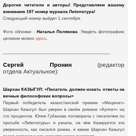
Дорогие читатели и авторы!
Представляем вашему
вниманию 197 номер журнала Лиterraтура!
Следующий номер выйдет 1 сентября.
Фото обложки -
Наталья Полякова
. Увидеть фотографию
целиком можно
здесь
.
____________________________________________
Сергей Пронин
(
редактор
отдела
Актуальное
):
Шархан КАЗЫГУЛ: «Писатель должен искать ответы на
вечные философские вопросы»
Первый победитель казахстанской премии «Меценат»
Шархан Казыгул был уверен в своём романе «Күлпет» на
сто процентов. Юлия Губанова поговорила с писателем по
просьбе «Лиterraтуры» и узнала, на чём базируется эта
уверенность, как писался роман, и каким Шархан Казыгул