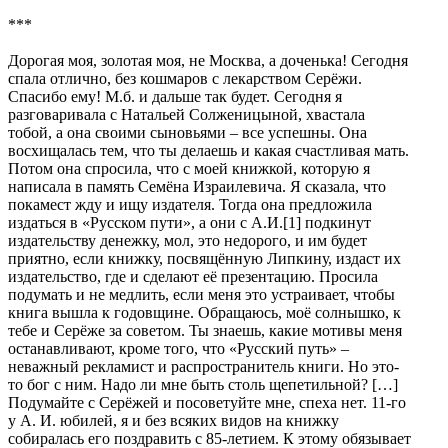
***
Дорогая моя, золотая моя, не Москва, а доченька! Сегодня
спала отлично, без кошмаров с лекарством Серёжи.
Спасибо ему! М.б. и дальше так будет. Сегодня я
разговаривала с Натальей Солженицыной, хвастала
тобой, а она своими сыновьями – все успешны. Она
восхищалась тем, что ты делаешь и какая счастливая мать.
Потом она спросила, что с моей книжкой, которую я
написала в память Семёна Израилевича. Я сказала, что
покамест жду и ищу издателя. Тогда она предложила
издаться в «Русском пути», а они с А.И.[1] подкинут
издательству денежку, мол, это недорого, и им будет
приятно, если книжку, посвящённую Липкину, издаст их
издательство, где и сделают её презентацию. Просила
подумать и не медлить, если меня это устраивает, чтобы
книга вышла к годовщине. Обращаюсь, моё солнышко, к
тебе и Серёже за советом. Ты знаешь, какие мотивы меня
останавливают, кроме того, что «Русский путь» –
неважный рекламист и распространитель книги. Но это-
то бог с ним. Надо ли мне быть столь щепетильной? […]
Подумайте с Серёжей и посоветуйте мне, спеха нет. 11-го
у А. И. юбилей, я и без всяких видов на книжку
собиралась его поздравить с 85-летием. К этому обязывает