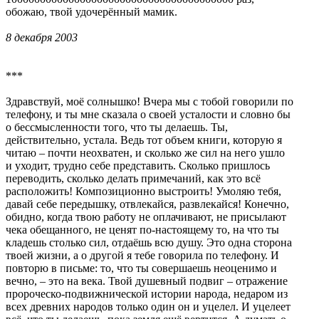
обожаю, твой удочерённый мамик.
8 декабря 2003
***
Здравствуй, моё солнышко! Вчера мы с тобой говорили по
телефону, и ты мне сказала о своей усталости и словно бы
о бессмысленности того, что ты делаешь. Ты,
действительно, устала. Ведь тот объем книги, которую я
читаю – почти неохватен, и сколько же сил на него ушло
и уходит, трудно себе представить. Сколько пришлось
переводить, сколько делать примечаний, как это всё
расположить! Композиционно выстроить! Умоляю тебя,
давай себе передышку, отвлекайся, развлекайся! Конечно,
обидно, когда твою работу не оплачивают, не присылают
чека обещанного, не ценят по-настоящему то, на что ты
кладешь столько сил, отдаёшь всю душу. Это одна сторона
твоей жизни, а о другой я тебе говорила по телефону. И
повторю в письме: то, что ты совершаешь неоценимо и
вечно, – это на века. Твой душевный подвиг – отражение
пророческо-подвижнической истории народа, недаром из
всех древних народов только один он и уцелел. И уцелеет