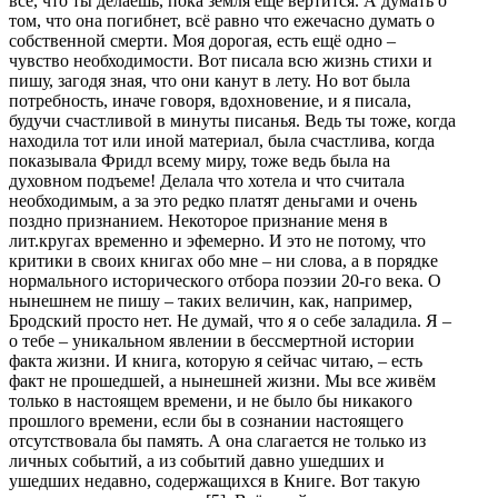
всё, что ты делаешь, пока земля ещё вертится. А думать о
том, что она погибнет, всё равно что ежечасно думать о
собственной смерти. Моя дорогая, есть ещё одно –
чувство необходимости. Вот писала всю жизнь стихи и
пишу, загодя зная, что они канут в лету. Но вот была
потребность, иначе говоря, вдохновение, и я писала,
будучи счастливой в минуты писанья. Ведь ты тоже, когда
находила тот или иной материал, была счастлива, когда
показывала Фридл всему миру, тоже ведь была на
духовном подъеме! Делала что хотела и что считала
необходимым, а за это редко платят деньгами и очень
поздно признанием. Некоторое признание меня в
лит.кругах временно и эфемерно. И это не потому, что
критики в своих книгах обо мне – ни слова, а в порядке
нормального исторического отбора поэзии 20-го века. О
нынешнем не пишу – таких величин, как, например,
Бродский просто нет. Не думай, что я о себе заладила. Я –
о тебе – уникальном явлении в бессмертной истории
факта жизни. И книга, которую я сейчас читаю, – есть
факт не прошедшей, а нынешней жизни. Мы все живём
только в настоящем времени, и не было бы никакого
прошлого времени, если бы в сознании настоящего
отсутствовала бы память. А она слагается не только из
личных событий, а из событий давно ушедших и
ушедших недавно, содержащихся в Книге. Вот такую