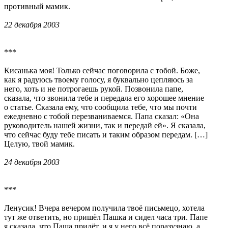
противный мамик.
22 декабря 2003
***
Кисанька моя! Только сейчас поговорила с тобой. Боже,
как я радуюсь твоему голосу, я буквально цепляюсь за
него, хоть и не потрогаешь рукой. Позвонила папе,
сказала, что звонила тебе и передала его хорошее мнение
о статье. Сказала ему, что сообщила тебе, что мы почти
ежедневно с тобой перезваниваемся. Папа сказал: «Она
руководитель нашей жизни, так и передай ей». Я сказала,
что сейчас буду тебе писать и таким образом передам. […]
Целую, твой мамик.
24 декабря 2003
***
Ленусик! Вчера вечером получила твоё письмецо, хотела
тут же ответить, но пришёл Пашка и сидел часа три. Папе
я сказала, что Паша придёт, и я у него всё поразузнаю, а