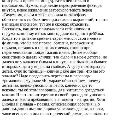
книгу ты и прислала мне [5]. Всё в ней сильно и
необходимо. Нужны ещё некие перестроечные факторы
внутри, некое оживление авторского текста перед
«Ведемом», о чём я тебе говорила по телефону,
объяснения в скобках немецких слов и выражений, то, что
написано курсивом, тут же в скобках объяснить.
Рассказать, как дети придумывали себе клички и
подумать, почему их так много, даже на одного ребёнка.
Когда-то в далёкие времена евреи меняли свои имена и
фамилии, чтобы всё плохое, болезни, поражения и
неудачи, остались в прежних именах, словно при
переименовании пойдет жизнь иначе. Детям вообще
свойственно давать клички, так было и в моём детстве, но
далеко не у каждого бывала кликуха, как бывала и бывает
в тюрьмах, да и у воров на свободе. А тут у некоторых из
детей, судя по таблице – кличек даже две три. Что бы это
значило? Надо предварить пересказы и переводы
«романов» в журнале «Камарад» объяснением, почему
детей так далеко уносило из гетто, конечно, где-то
вскользь ты об этом говоришь, да и читателю догадаться
можно. И вот что интересно: в своей прозе дети уносятся
далеко от места пребывания, а в поэзии – напротив. Хотя
Библия и Илиада – поэзия, описывающая события. Но
давным-давно именно лирика уносилась далеко, а проза,
чаще всего, если она не исторический роман, осваивала то