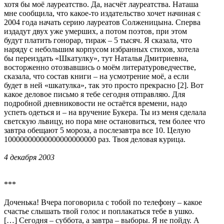
хотя бы моё лауреатство. Да, насчёт лауреатства. Наташа
мне сообщила, что какое-то издательство хочет начиная с
2004 года начать серию лауреатов Солженицына. Сперва
издадут двух уже умерших, а потом поэтов, при этом
будут платить гонорар, тираж – 5 тысяч. Я сказала, что
наряду с небольшим корпусом избранных стихов, хотела
бы переиздать «Шкатулку», тут Наталья Дмитриевна,
восторженно отозвавшись о моём литературоведчестве,
сказала, что состав книги – на усмотрение моё, а если
будет в ней «шкатулка», так это просто прекрасно [2]. Вот
какое деловое письмо я тебе сегодня отправляю. Для
подробной дневниковости не остаётся времени, надо
успеть одеться и – на вручение Букера. Ты из меня сделала
светскую львицу, но пора мне остановиться, тем более что
завтра обещают 5 мороза, а послезавтра все 10. Целую
10000000000000000000000 раз. Твоя деловая курица.
4 декабря 2003
***
Доченька! Вчера поговорила с тобой по телефону – какое
счастье слышать твой голос и поплакаться тебе в ушко.
[…] Сегодня – суббота, а завтра – выборы. Я не пойду. А