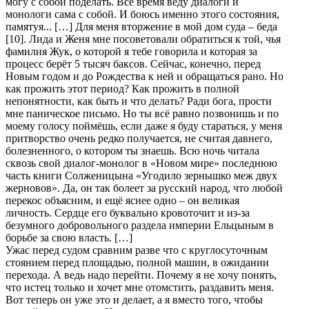
могу с собой поделать. Всё время веду диалоги и
монологи сама с собой. И боюсь именно этого состояния,
памятуя... […] Для меня вторжение в мой дом суда – беда
[10]. Лида и Женя мне посоветовали обратиться к той, чья
фамилия Жук, о которой я тебе говорила и которая за
процесс берёт 5 тысяч баксов. Сейчас, конечно, перед
Новым годом и до Рождества к ней и обращаться рано. Но
как прожить этот период? Как прожить в полной
непонятности, как быть и что делать? Ради бога, прости
мне паническое письмо. Но ты всё равно позвонишь и по
моему голосу поймёшь, если даже я буду стараться, у меня
притворство очень редко получается, не считая давнего,
болезненного, о котором ты знаешь. Всю ночь читала
сквозь свой диалог-монолог в «Новом мире» последнюю
часть книги Солженицына «Угодило зернышко меж двух
жерновов». Да, он так болеет за русский народ, что любой
перекос объясним, и ещё яснее одно – он великая
личность. Сердце его буквально кровоточит и из-за
безумного добровольного раздела империи Ельцыным в
борьбе за свою власть. […]
Ужас перед судом сравним разве что с круглосуточным
стоянием перед площадью, полной машин, в ожидании
перехода. А ведь надо перейти. Почему я не хочу понять,
что истец только и хочет мне отомстить, раздавить меня.
Вот теперь он уже это и делает, а я вместо того, чтобы