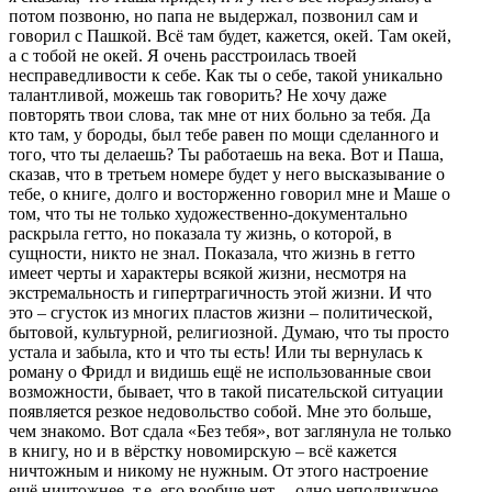
потом позвоню, но папа не выдержал, позвонил сам и
говорил с Пашкой. Всё там будет, кажется, окей. Там окей,
а с тобой не окей. Я очень расстроилась твоей
несправедливости к себе. Как ты о себе, такой уникально
талантливой, можешь так говорить? Не хочу даже
повторять твои слова, так мне от них больно за тебя. Да
кто там, у бороды, был тебе равен по мощи сделанного и
того, что ты делаешь? Ты работаешь на века. Вот и Паша,
сказав, что в третьем номере будет у него высказывание о
тебе, о книге, долго и восторженно говорил мне и Маше о
том, что ты не только художественно-документально
раскрыла гетто, но показала ту жизнь, о которой, в
сущности, никто не знал. Показала, что жизнь в гетто
имеет черты и характеры всякой жизни, несмотря на
экстремальность и гипертрагичность этой жизни. И что
это – сгусток из многих пластов жизни – политической,
бытовой, культурной, религиозной. Думаю, что ты просто
устала и забыла, кто и что ты есть! Или ты вернулась к
роману о Фридл и видишь ещё не использованные свои
возможности, бывает, что в такой писательской ситуации
появляется резкое недовольство собой. Мне это больше,
чем знакомо. Вот сдала «Без тебя», вот заглянула не только
в книгу, но и в вёрстку новомирскую – всё кажется
ничтожным и никому не нужным. От этого настроение
ещё ничтожнее, т.е. его вообще нет, – одно неподвижное