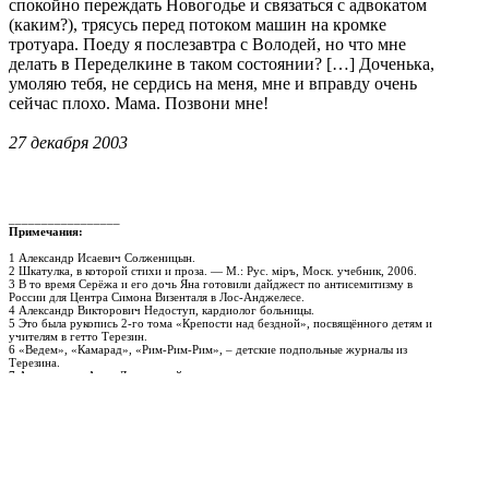
спокойно переждать Новогодье и связаться с адвокатом
(каким?), трясусь перед потоком машин на кромке
тротуара. Поеду я послезавтра с Володей, но что мне
делать в Переделкине в таком состоянии? […] Доченька,
умоляю тебя, не сердись на меня, мне и вправду очень
сейчас плохо. Мама. Позвони мне!
27 декабря 2003
_________________
Примечания:
1 Александр Исаевич Солженицын.
2 Шкатулка, в которой стихи и проза. — М.: Рус. мiръ, Моск. учебник, 2006.
3 В то время Серёжа и его дочь Яна готовили дайджест по антисемитизму в
России для Центра Симона Визенталя в Лос-Анджелесе.
4 Александр Викторович Недоступ, кардиолог больницы.
5 Это была рукопись 2-го тома «Крепости над бездной», посвящённого детям и
учителям в гетто Терезин.
6 «Ведем», «Камарад», «Рим-Рим-Рим», – детские подпольные журналы из
Терезина.
7 Арон – поэт Арон Липовецкий.
8 Борода – так мама называла Михаила Гринберга, директора издательства «Мосты
культуры» в котором был издан четырёхтомник «Крепость над бездной».
9 «Без тебя» Лиснянская И.Л. Без тебя: Стихи 2003 года. Русский путь, 2004.
10 Сын С.И. Липкина открыл против моей мамы судебное дело – запретить ей
публиковать произведения С.И.Липкина. В конце концов суд отклонил требование
Я.Липкина.
Публикация Елены Макаровой