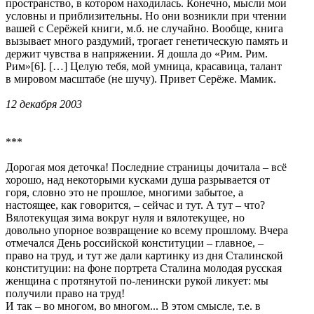
пространство, в котором находилась. Конечно, мысли мои
условны и приблизительны. Но они возникли при чтении
вашей с Серёжей книги, м.б. не случайно. Вообще, книга
вызывает много раздумий, трогает генетическую память и
держит чувства в напряжении. Я дошла до «Рим. Рим.
Рим»[6]. […] Целую тебя, мой умница, красавица, талант
в мировом масштабе (не шучу). Привет Серёже. Мамик.
12 декабря 2003
***
Дорогая моя деточка! Последние страницы дочитала – всё
хорошо, над некоторыми кусками душа разрывается от
горя, словно это не прошлое, многими забытое, а
настоящее, как говорится, – сейчас и тут. А тут – что?
Вялотекущая зима вокруг нуля и вялотекущее, но
довольно упорное возвращение ко всему прошлому. Вчера
отмечался День российской конституции – главное, –
право на труд, и тут же дали картинку из дня Сталинской
конституции: на фоне портрета Сталина молодая русская
женщина с протянутой по-ленински рукой ликует: мы
получили право на труд!
И так – во многом, во многом... В этом смысле, т.е. в