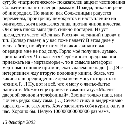
сугубо «патриотическом» показателен акцент чествования
Солженицына по телепрограммам. Правда, никакой речи
об инородцах. Но видно, как Солженицын радуется
переменам, проигрышу демократов и наступлению на
олигархов, хотя высказался лишь против чиновничества.
Он очень плохо выглядит, сильно постарел. Из уст
президента часто: «Великая Россия», «великий народ» и
т.п. Доллар падает, а у вас тоже падает? В этом деле у
меня забота, но чёрт с ним. Никакие финансовые
операции мне не под силу. Горло моё получше, думаю,
гриппа избегу. Что касается Серёжиного предложения
приезжать на «мертвоморье», то в смысле метафоры
мертвомор вполне при мне, ехать далеко не надо. […] Я с
нетерпением жду вторую половину книги, боясь, что
какие-то непредвиденные дела меня могут оторвать от
чтения. […] Ну, вот и всё, что я могу о житье-бытье
написать. Можно ещё привести самоцитату: «Молчит
дверной звонок и телефонный». Звонит только папа, или
я очень редко кому сама. […] Сейчас сижу и выдерживаю
характер – не закурить. Хочу заставить себя курить одну в
час. Хорошо бы. Целую 100000000000000 раз мама.
13 декабря 2003