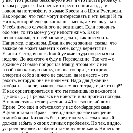
у вас. Но провела бессонную ночь, а что писать ребенку в
таком раздрыге. Ты очень интересно написала, да и
говорила по телефону о храме Креста и о Шота Руставели.
Как хорошо, что тебя могут интересовать и эти вещи! И та
жизнь, которой ещё до конца не знаешь, а хочешь узнать.
У тебя ничего случайного не возникает. Если говорить
обо мне, то это моему уму непостижимо. Как и
непостижимо, что сейчас мне делать, как поступать.
Например, с архивом. Джаник вчера звонил, сказал, что
важное он может вывезти к себе, когда вернётся из
Египта. Сегодня он с Лидой уезжает туда погреться на
неделю. До девятого я буду в Переделкине. Так что – с
архивом? Я было попросила Машу, чтобы мы с ней
разобрали каждую папку, но она говорит, что кроме
аллергии себе я ничего не сделаю, да и вместе – это
работа, которую она не подымет. Надо для Джаника
отобрать главное, важное, скажем все тетрадки, а что ещё?
И как ориентироваться и что ты помнишь из важного и
где оно? […] Прервалась на новости и на прогноз погоды.
А в новостях – землетрясение и 40 тысяч погибших в
Иране! Это ещё и объясняют у нас бомбардировками
Афганистана и Ирака – невиданное доселе смещение
земной коры. Казалось бы, пред таким ужасом каждый
должен забыть о своих личных проблемах. Но так, видно,
устроен человек, особенно такой дурной как я. Ничего не