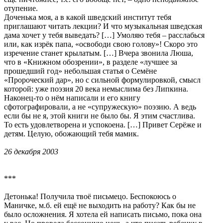
отупение.
Доченька моя, а в какой шведский институт тебя
приглашают читать лекции? И что музыкальная шведская
дама хочет у тебя выведать? […] Умоляю тебя – расслабься
или, как изрёк папа, «освободи свою голову»! Скоро это
изречение станет крылатым. […] Вчера звонила Люша,
что в «Книжном обозрении», в разделе «лучшее за
прошедший год» небольшая статья о Семёне
«Пророческий дар», но с сильной формулировкой, смысл
которой: уже поэзия 20 века немыслима без Липкина.
Наконец-то о нём написали и его книгу
сфотографировали, а не «супружескую» поэзию. А ведь
если бы не я, этой книги не было бы. Я этим счастлива.
То есть удовлетворена и успокоена. […] Привет Серёже и
детям. Целую, обожающий тебя мамик.
26 декабря 2003
***
Детонька! Получила твоё письмецо. Беспокоюсь о
Маничке, м.б. ей ещё не выходить на работу? Как бы не
было осложнения. Я хотела ей написать письмо, пока она