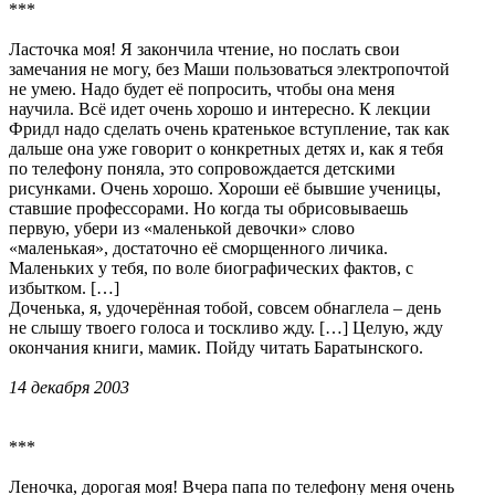
***
Ласточка моя! Я закончила чтение, но послать свои
замечания не могу, без Маши пользоваться электропочтой
не умею. Надо будет её попросить, чтобы она меня
научила. Всё идет очень хорошо и интересно. К лекции
Фридл надо сделать очень кратенькое вступление, так как
дальше она уже говорит о конкретных детях и, как я тебя
по телефону поняла, это сопровождается детскими
рисунками. Очень хорошо. Хороши её бывшие ученицы,
ставшие профессорами. Но когда ты обрисовываешь
первую, убери из «маленькой девочки» слово
«маленькая», достаточно её сморщенного личика.
Маленьких у тебя, по воле биографических фактов, с
избытком. […]
Доченька, я, удочерённая тобой, совсем обнаглела – день
не слышу твоего голоса и тоскливо жду. […] Целую, жду
окончания книги, мамик. Пойду читать Баратынского.
14 декабря 2003
***
Леночка, дорогая моя! Вчера папа по телефону меня очень