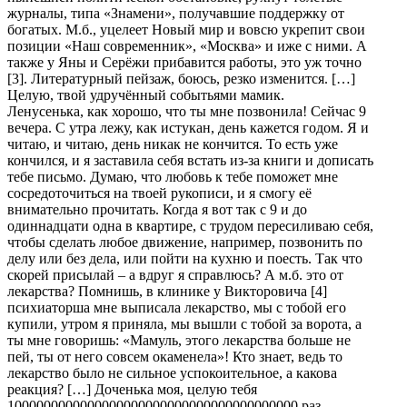
журналы, типа «Знамени», получавшие поддержку от
богатых. М.б., уцелеет Новый мир и вовсю укрепит свои
позиции «Наш современник», «Москва» и иже с ними. А
также у Яны и Серёжи прибавится работы, это уж точно
[3]. Литературный пейзаж, боюсь, резко изменится. […]
Целую, твой удручённый событьями мамик.
Ленусенька, как хорошо, что ты мне позвонила! Сейчас 9
вечера. С утра лежу, как истукан, день кажется годом. Я и
читаю, и читаю, день никак не кончится. То есть уже
кончился, и я заставила себя встать из-за книги и дописать
тебе письмо. Думаю, что любовь к тебе поможет мне
сосредоточиться на твоей рукописи, и я смогу её
внимательно прочитать. Когда я вот так с 9 и до
одиннадцати одна в квартире, с трудом пересиливаю себя,
чтобы сделать любое движение, например, позвонить по
делу или без дела, или пойти на кухню и поесть. Так что
скорей присылай – а вдруг я справлюсь? А м.б. это от
лекарства? Помнишь, в клинике у Викторовича [4]
психиаторша мне выписала лекарство, мы с тобой его
купили, утром я приняла, мы вышли с тобой за ворота, а
ты мне говоришь: «Мамуль, этого лекарства больше не
пей, ты от него совсем окаменела»! Кто знает, ведь то
лекарство было не сильное успокоительное, а какова
реакция? […] Доченька моя, целую тебя
1000000000000000000000000000000000000000 раз,