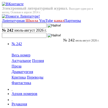
Электронный литературный журнал.
Выходит один раз в
месяц. Основан в апреле 2014 г.
Лиterraтурная
Школа
YouTube
канал
Партнеры
№ 242
июль-август 2026 г.
№ 242
июль-август 2026 г.
№ 242
Весь номер
Актуальное
Поэзия
Проза
Драматургия
Критика
Переводы
Фантастика
.
Архив номеров
.
Редакция