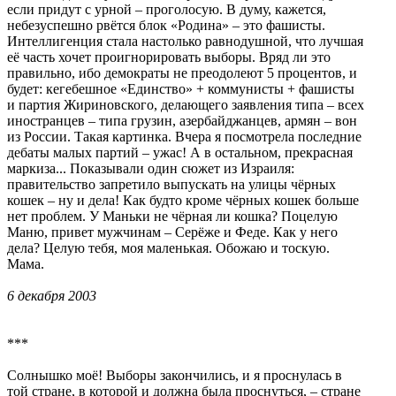
если придут с урной – проголосую. В думу, кажется,
небезуспешно рвётся блок «Родина» – это фашисты.
Интеллигенция стала настолько равнодушной, что лучшая
её часть хочет проигнорировать выборы. Вряд ли это
правильно, ибо демократы не преодолеют 5 процентов, и
будет: кегебешное «Единство» + коммунисты + фашисты
и партия Жириновского, делающего заявления типа – всех
иностранцев – типа грузин, азербайджанцев, армян – вон
из России. Такая картинка. Вчера я посмотрела последние
дебаты малых партий – ужас! А в остальном, прекрасная
маркиза... Показывали один сюжет из Израиля:
правительство запретило выпускать на улицы чёрных
кошек – ну и дела! Как будто кроме чёрных кошек больше
нет проблем. У Маньки не чёрная ли кошка? Поцелую
Маню, привет мужчинам – Серёже и Феде. Как у него
дела? Целую тебя, моя маленькая. Обожаю и тоскую.
Мама.
6 декабря 2003
***
Солнышко моё! Выборы закончились, и я проснулась в
той стране, в которой и должна была проснуться, – стране