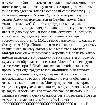
рассмешил. Спрашивает, что я делаю, отвечаю, мол, сижу,
ничего не делаю, в голову ничего не приходит. А он: ты
уже много сделала, так что освободи свою голову! […]
Доченька, попроси Арона [7], стихи которого я давно
отдала Алёхину, помолиться за Семёна, может быть,
молитва поможет? Он в беспробудных кошмарах –
каждую ночь, то умирает, то оживает, и всё упрекает меня,
что я не даю ему есть, плохо с ним обхожусь. Я безумно
устаю за ночь, и днём у меня, особенно к вечеру –
тревожное состояние. М.б., за него записочку положить в
Стену плача? Ира Поволоцкая мне обещала точно узнать у
священника, какому святому мне молиться. Молюсь
Матери Божьей – не помогает. Хорошо бы, если бы какое-
нибудь издательство предложило мне издать его прозу. А
куда с этим обращаться – не знаю. Может быть, его душа
за это меня корит? Семён так мечтал, чтобы издали его
прозу. А тут ещё грядут телевизионщики, они готовят
какой-то учебник с видео для вузов. Я уж и так и сяк
перекладывала это дело. Но никак не могла объяснить,
что мне плохо, не до того. Мне придётся читать сорок
минут, я с утра уже и закладки сделала, а вот боюсь их. Ну
да ладно. Прости меня за такое сумрачное письмо. Не
сердись на меня, я очень стараюсь быть повеселее. Поверь
мне, очень стараюсь. Люблю тебя. Целую
10000000000000000000000000000000000000 раз, твой