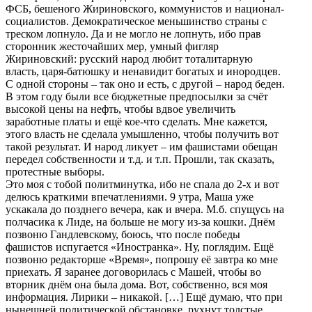
ФСБ, бешеного Жириновского, коммунистов и национал-
социалистов. Демократическое меньшинство страны с
треском лопнуло. Да и не могло не лопнуть, ибо прав
сторонник жесточайших мер, умный фигляр
Жириновский: русский народ любит тоталитарную
власть, царя-батюшку и ненавидит богатых и инородцев.
С одной стороны – так оно и есть, с другой – народ беден.
В этом году были все бюджетные предпосылки за счёт
высокой цены на нефть, чтобы вдвое увеличить
заработные платы и ещё кое-что сделать. Мне кажется,
этого власть не сделала умышленно, чтобы получить вот
такой результат. И народ ликует – им фашистами обещан
передел собственности и т.д. и т.п. Прошли, так сказать,
протестные выборы.
Это моя с тобой политминутка, ибо не спала до 2-х и вот
делюсь краткими впечатлениями. 9 утра, Маша уже
ускакала до позднего вечера, как и вчера. М.б. спущусь на
полчасика к Лиде, на больше не могу из-за кошки. Днём
позвоню Гандлевскому, боюсь, что после победы
фашистов испугается «Иностранка». Ну, поглядим. Ещё
позвоню редакторше «Время», попрошу её завтра ко мне
приехать. Я заранее договорилась с Машей, чтобы во
вторник днём она была дома. Вот, собственно, вся моя
информация. Лирики – никакой. […] Ещё думаю, что при
нынешней политической обстановке, рухнут толстые