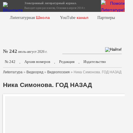
Электронный литературный журнал.
Выходит один раз в месяц. Основан в апреле 2014 г.
Школа
канал
Лиterraтурная
YouTube
Партнеры
№ 242
июль-август 2026 г.
№ 242
Архив номеров
Редакция
Издательство
.
.
.
Лиterraтура
»
Видеоряд
»
Видеопоэзия
» Ника Симонова. ГОД НАЗАД
Ника Симонова. ГОД НАЗАД