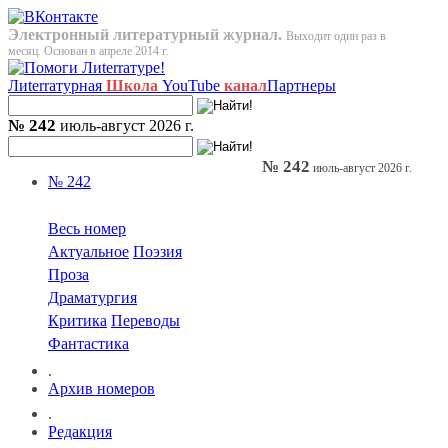
Электронный литературный журнал.
Выходит один раз в
месяц. Основан в апреле 2014 г.
Лиterraтурная
Школа
YouTube
канал
Партнеры
№ 242
июль-август 2026 г.
№ 242
июль-август 2026 г.
№ 242
Весь номер
Актуальное
Поэзия
Проза
Драматургия
Критика
Переводы
Фантастика
.
Архив номеров
.
Редакция