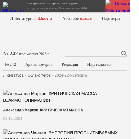
Электронный литературный журнал.
Выходит один раз в месяц. Основан в апреле 2014 г.
Школа
канал
Лиterraтурная
YouTube
Партнеры
№ 242
июль-август 2026 г.
№ 242
Архив номеров
Редакция
Издательство
.
.
.
Лиterraтура
»
Облако тегов
» 2024-224-Criticism
Александр Марков. КРИТИЧЕСКАЯ МАССА
03.12.2024