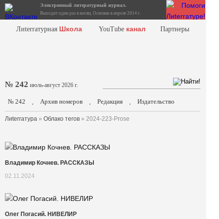
Электронный литературный журнал.
Выходит один раз в месяц. Основан в апреле 2014 г.
Школа
канал
Лиterraтурная
YouTube
Партнеры
№ 242
июль-август 2026 г.
№ 242
Архив номеров
Редакция
Издательство
.
.
.
Лиterraтура
»
Облако тегов
» 2024-223-Prose
Владимир Кочнев. РАССКАЗЫ
02.11.2024
Олег Погасий. НИВЕЛИР