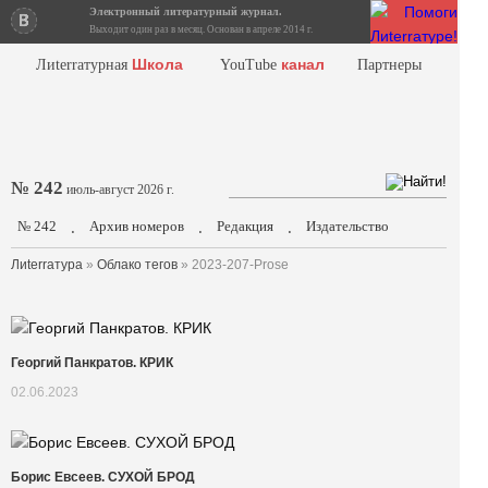
Электронный литературный журнал.
Выходит один раз в месяц. Основан в апреле 2014 г.
Школа
канал
Лиterraтурная
YouTube
Партнеры
№ 242
июль-август 2026 г.
№ 242
Архив номеров
Редакция
Издательство
.
.
.
Лиterraтура
»
Облако тегов
» 2023-207-Prose
Георгий Панкратов. КРИК
02.06.2023
Борис Евсеев. СУХОЙ БРОД