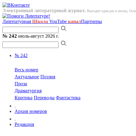
Электронный литературный журнал.
Выходит один раз в месяц. Осно
Лиterraтурная
Школа
YouTube
канал
Партнеры
№ 242
июль-август 2026 г.
№ 242
Весь номер
Актуальное
Поэзия
Проза
Драматургия
Критика
Переводы
Фантастика
.
Архив номеров
.
Редакция