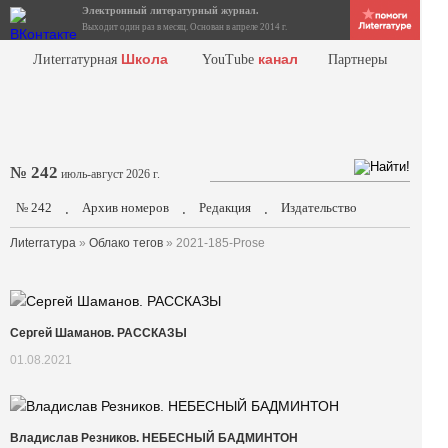
Электронный литературный журнал.
Выходит один раз в месяц. Основан в апреле 2014 г.
Школа
канал
Лиterraтурная
YouTube
Партнеры
№ 242
июль-август 2026 г.
№ 242
Архив номеров
Редакция
Издательство
.
.
.
Лиterraтура
»
Облако тегов
» 2021-185-Prose
Сергей Шаманов. РАССКАЗЫ
01.08.2021
Владислав Резников. НЕБЕСНЫЙ БАДМИНТОН