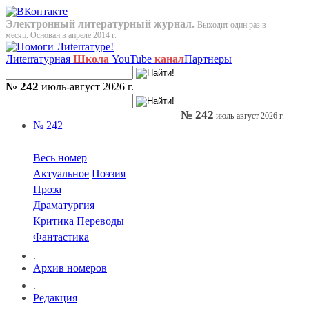
Электронный литературный журнал.
Выходит один раз в
месяц. Основан в апреле 2014 г.
Лиterraтурная
Школа
YouTube
канал
Партнеры
№ 242
июль-август 2026 г.
№ 242
июль-август 2026 г.
№ 242
Весь номер
Актуальное
Поэзия
Проза
Драматургия
Критика
Переводы
Фантастика
.
Архив номеров
.
Редакция