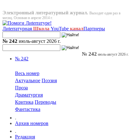
Электронный литературный журнал.
Выходит один раз в
месяц. Основан в апреле 2014 г.
Лиterraтурная
Школа
YouTube
канал
Партнеры
№ 242
июль-август 2026 г.
№ 242
июль-август 2026 г.
№ 242
Весь номер
Актуальное
Поэзия
Проза
Драматургия
Критика
Переводы
Фантастика
.
Архив номеров
.
Редакция