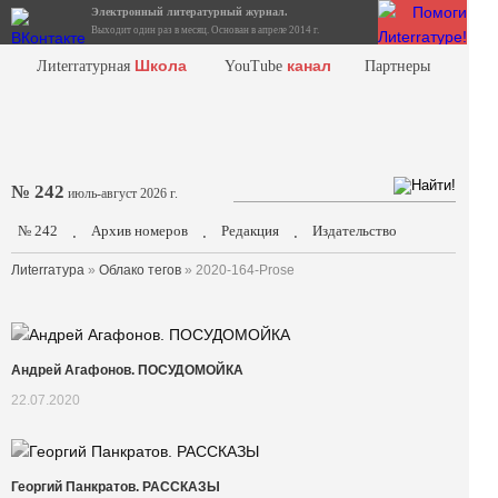
Электронный литературный журнал.
Выходит один раз в месяц. Основан в апреле 2014 г.
Школа
канал
Лиterraтурная
YouTube
Партнеры
№ 242
июль-август 2026 г.
№ 242
Архив номеров
Редакция
Издательство
.
.
.
Лиterraтура
»
Облако тегов
» 2020-164-Prose
Андрей Агафонов. ПОСУДОМОЙКА
22.07.2020
Георгий Панкратов. РАССКАЗЫ