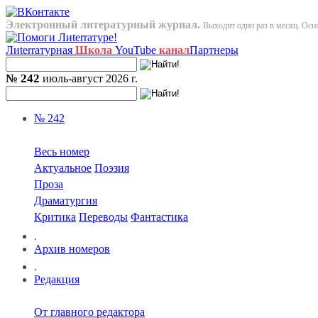
Электронный литературный журнал.
Выходит один раз в месяц. Осно
Лиterraтурная
Школа
YouTube
канал
Партнеры
№ 242
июль-август 2026 г.
№ 242
Весь номер
Актуальное
Поэзия
Проза
Драматургия
Критика
Переводы
Фантастика
.
Архив номеров
.
Редакция
От главного редактора