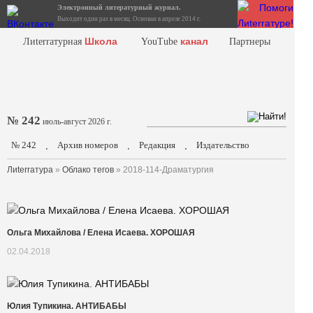
Электронный литературный журнал.
Выходит один раз в месяц. Основан в апреле 2014 г.
Школа
канал
Лиterraтурная
YouTube
Партнеры
№ 242
июль-август 2026 г.
№ 242
Архив номеров
Редакция
Издательство
.
.
.
Лиterraтура
»
Облако тегов
» 2018-114-Драматургия
Ольга Михайлова / Елена Исаева. ХОРОШАЯ
02.04.2018
Юлия Тупикина. АНТИБАБЫ