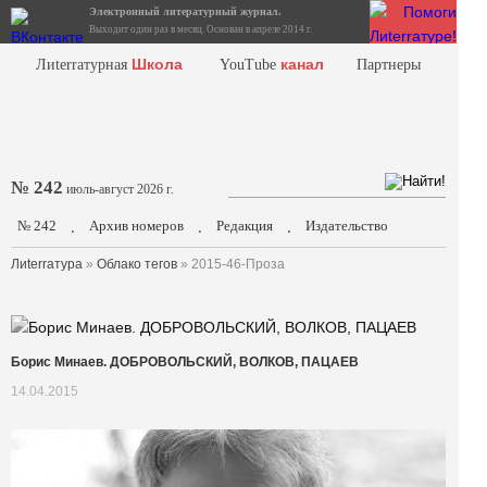
Электронный литературный журнал.
Выходит один раз в месяц. Основан в апреле 2014 г.
Школа
канал
Лиterraтурная
YouTube
Партнеры
№ 242
июль-август 2026 г.
№ 242
Архив номеров
Редакция
Издательство
.
.
.
Лиterraтура
»
Облако тегов
» 2015-46-Проза
Борис Минаев. ДОБРОВОЛЬСКИЙ, ВОЛКОВ, ПАЦАЕВ
14.04.2015