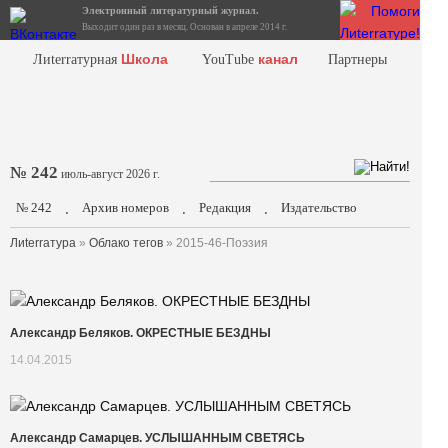
Электронный литературный журнал.
Выходит один раз в месяц. Основан в апреле 2014 г.
Школа
канал
Лиterraтурная
YouTube
Партнеры
№ 242
июль-август 2026 г.
№ 242
Архив номеров
Редакция
Издательство
.
.
.
Лиterraтура
»
Облако тегов
» 2015-46-Поэзия
Александр Беляков. ОКРЕСТНЫЕ БЕЗДНЫ
14.04.2015
Александр Самарцев. УСЛЫШАННЫМ СВЕТЯСЬ