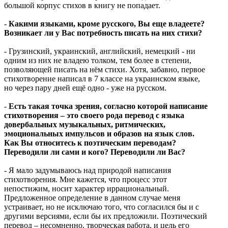
большой корпус стихов в книгу не попадает.
-
Какими языками, кроме русского, Вы еще владеете?
Возникает ли у Вас потребность писать на них стихи?
- Грузинский, украинский, английский, немецкий - ни
одним из них не владею толком, тем более в степени,
позволяющей писать на нём стихи. Хотя, забавно, первое
стихотворение написал в 7 классе на украинском языке,
но через пару дней ещё одно - уже на русском.
-
Есть такая точка зрения, согласно которой написание
стихотворения – это своего рода перевод с языка
довербальных музыкальных, ритмических,
эмоциональных импульсов и образов на язык слов.
Как Вы относитесь к поэтическим переводам?
Переводили ли сами и кого? Переводили ли Вас?
- Я мало задумываюсь над природой написания
стихотворения. Мне кажется, что процесс этот
непостижим, носит характер иррациональный.
Предложенное определение в данном случае меня
устраивает, но не исключаю того, что согласился бы и с
другими версиями, если бы их предложили. Поэтический
перевод – несомненно, творческая работа, и цель его