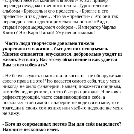
«Стрелой несётся конь мечты моей!» А вот пример
перевода нехудожественного текста. Туристические
альбомы «Брюссель и его прелести», «Брюгге и его
прелести» и так далее… Что за «прелести»? Это они так
переводят слово «достопримечательности»! «Вид на
старый город
маркирован
собором». Император Чарльз
Квинт? Это Карл Пятый! Уму непостижимо!
-
Часто люди творческие довольно тяжело
укореняются в жизни – быт для них неподъемен.
Многие спиваются, опускаются, добровольно уходят из
жизни. Есть ли у Вас этому объяснение и как удается
Вам этого избежать?
- Не берусь судить о ком-то или кого-то – не обнаруживаю
своего права на это! Что касается самого себя, так у меня
никогда не было фанаберии. Бывает, покажется обидным,
что тебя недооценили, но это быстро проходит. Я человек
рефлектирующий, часто сомневающийся в себе, а
поскольку этой самой фанаберии не водится во мне, то и
трагедии в своих сомнениях или чьей-то недооценке меня
не вижу.
-
Кого из современных поэтов Вы для себя выделяете?
Назовите несколько имен.