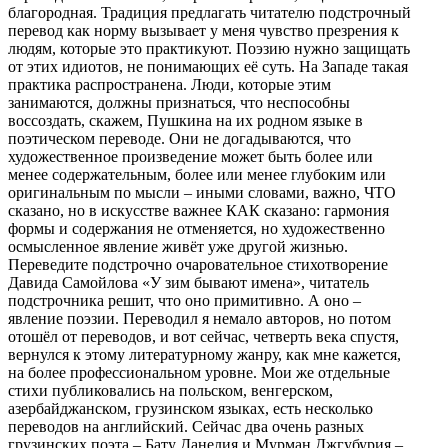
благородная. Традиция предлагать читателю подстрочный
перевод как норму вызывает у меня чувство презрения к
людям, которые это практикуют. Поэзию нужно защищать
от этих идиотов, не понимающих её суть. На Западе такая
практика распространена. Люди, которые этим
занимаются, должны признаться, что неспособны
воссоздать, скажем, Пушкина на их родном языке в
поэтическом переводе. Они не догадываются, что
художественное произведение может быть более или
менее содержательным, более или менее глубоким или
оригинальным по мысли – иными словами, важно, ЧТО
сказано, но в искусстве важнее КАК сказано: гармония
формы и содержания не отменяется, но художественно
осмысленное явление живёт уже другой жизнью.
Переведите подстрочно очаровательное стихотворение
Давида Самойлова «У зим бывают имена», читатель
подстрочника решит, что оно примитивно. А оно –
явление поэзии. Переводил я немало авторов, но потом
отошёл от переводов, и вот сейчас, четверть века спустя,
вернулся к этому литературному жанру, как мне кажется,
на более профессиональном уровне. Мои же отдельные
стихи публиковались на польском, венгерском,
азербайджанском, грузинском языках, есть несколько
переводов на английский. Сейчас два очень разных
грузинских поэта – Бату Данелия и Мурман Джгубурия –