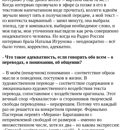
Когда интервью прозвучало в эфире (а позже я его в
текстовом напечатанном виде прочитал), коллеги вдвоём
звучали минут пять в получасовой передаче, а мой текст –
из контекста вырванный – занял минуту, она выбрала
эпизод, где я замешкался, выбирая необходимое слово, и
моя пауза, мои уточнения выглядели как речь совершенно
неадекватного человека. Но когда на Радио России
интервью брала Наталья Игрунова – неоднократно – всё
было точно, корректно, адекватно.
-
Что такое адекватность, если говорить обо всем – о
переводах, о понимании, об общении?
–
В моём (ненаучном) понимании – соответствие образа
мысли и поведения, поступков в жизни. В
художественном переводе – соответствие содержания и
эмоционально-художественного воздействия текста
перевода, сопоставимое с воздействием оригинала. Этот
вечный спор «буквалистов» и сторонников творческой
свободы переводчика – неразрешим. Потому что каждый
раз он решается на конкретном примере. Формально
Пастернак перевёл «Мерани» Бараташвили с
неприемлемой свободой от размеров – именно во
множественном числе, хотя их два – но какова экспрессия: