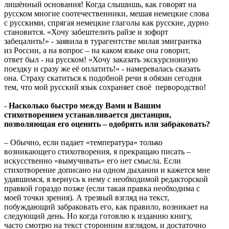
лишённый основания! Когда слышишь, как говорят на
русском многие соотечественники, мешая немецкие слова
с русскими, спрягая немецкие глаголы как русские, дурно
становится. «Хочу забештелить райзе и зофорт
забецалить!» - заявила в турагентстве милая эмигрантка
из России, а на вопрос – на каком языке она говорит,
ответ был - на русском! «Хочу заказать экскурсионную
поездку и сразу же её оплатить!» - намеревалась сказать
она. Страху скатиться к подобной речи я обязан сегодня
тем, что мой русский язык сохраняет своё первородство!
-
Насколько быстро между Вами и Вашим
стихотворением устанавливается дистанция,
позволяющая его оценить – одобрить или забраковать?
–
Обычно, если падает «температура» только
возникающего стихотворения, я прекращаю писать –
искусственно «вымучивать» его нет смысла. Если
стихотворение дописано на одном дыхании и кажется мне
удавшимся, я вернусь к нему с необходимой редакторской
правкой гораздо позже (если такая правка необходима с
моей точки зрения). А трезвый взгляд на текст,
побуждающий забраковать его, как правило, возникает на
следующий день. Но когда готовлю к изданию книгу,
часто смотрю на текст сторонним взглядом, и достаточно