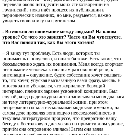
перевели около пятидесяти моих стихотворений на
грузинский, пока идёт процесс их публикации в
периодических изданиях, но мне, разумеется, важно
увидеть свою книгу на грузинском.
-
Возможно ли понимание между людьми? На каком
уровне? От чего это зависит? Часто ли Вы чувствуете,
что Вас поняли так, как Вы этого хотели?
–
Я вижу тут проблему. Есть люди, которых ты
понимаешь с полуслова, и они тебя тоже. Есть такие, что
бессмысленно ждать их понимания. Меня всегда огорчает
невнимание человека к нюансам разговорной речи, к
интонации – ощущение, будто собеседник хочет слышать
то, что хочет, упуская высказанную вами фразу, мысль. Я
многократно убеждался, что журналист, берущий
интервью, пленник заранее усвоенной концепции. Был
случай, когда радиожурналистка записывала меня два часа
на тему литературно-журнальной жизни, при этом
непрерывно сыпала несколькими модными именами, на
самом деле проявляя вопиющую неосведомлённость в
текущем литературном процессе, что превратило нашу
беседу в бестолковую дискуссию на примитивном уровне,
причём она откровенно злилась! Затем она взяла
интервью у ещё двоих коллег – картина была та же…