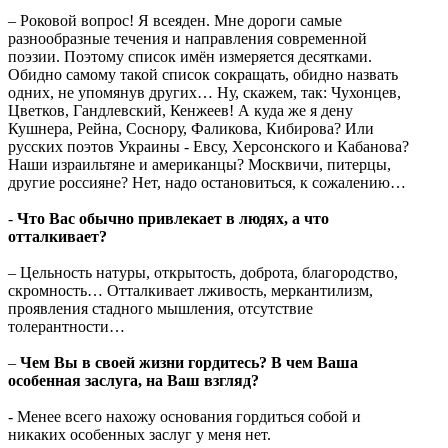
–
Роковой вопрос! Я всеяден. Мне дороги самые
разнообразные течения и направления современной
поэзии. Поэтому список имён измеряется десятками.
Обидно самому такой список сокращать, обидно назвать
одних, не упомянув других… Ну, скажем, так: Чухонцев,
Цветков, Гандлевский, Кенжеев! А куда же я дену
Кушнера, Рейна, Соснору, Фаликова, Кибирова? Или
русских поэтов Украины - Евсу, Херсонского и Кабанова?
Наши израильтяне и американцы? Москвичи, питерцы,
другие россияне? Нет, надо остановиться, к сожалению…
-
Что Вас обычно привлекает в людях, а что
отталкивает?
–
Цельность натуры, открытость, доброта, благородство,
скромность… Отталкивает лживость, меркантилизм,
проявления стадного мышления, отсутствие
толерантности…
–
Чем Вы в своей жизни гордитесь? В чем Ваша
особенная заслуга, на Ваш взгляд?
- Менее всего нахожу основания гордиться собой и
никаких особенных заслуг у меня нет.