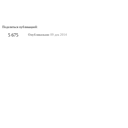
Поделиться публикацией:
5 675
Опубликовано
09 дек 2014
КОНКУРСЫ И ПРЕМИИ
АФИША
Наверх ↑
© 2014-2026 ИД Лиterraтура
Правовая информация
Владелец - Наталья Комелькова
Авторизация
ВХОД НА САЙТ
Зарегистрироваться