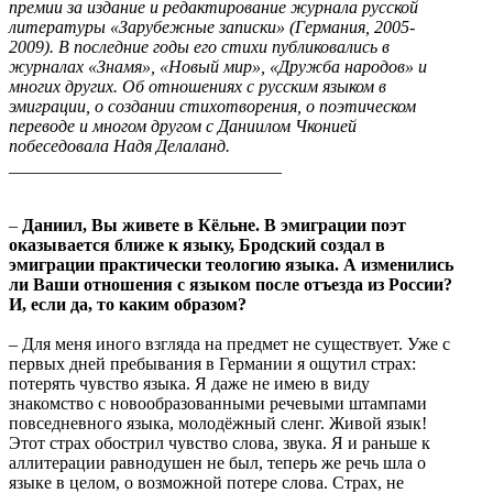
премии за издание и редактирование журнала русской
литературы «Зарубежные записки» (Германия, 2005-
2009).
В последние годы его стихи публиковались в
журналах «Знамя», «Новый мир», «Дружба народов» и
многих других. Об отношениях с русским языком в
эмиграции, о создании стихотворения, о поэтическом
переводе и многом другом с Даниилом Чконией
побеседовала Надя Делаланд.
_______________________________
–
Даниил, Вы живете в Кёльне. В эмиграции поэт
оказывается ближе к языку, Бродский создал в
эмиграции практически теологию языка. А изменились
ли Ваши отношения с языком после отъезда из России?
И, если да, то каким образом?
–
Для меня иного взгляда на предмет не существует. Уже с
первых дней пребывания в Германии я ощутил страх:
потерять чувство языка. Я даже не имею в виду
знакомство с новообразованными речевыми штампами
повседневного языка, молодёжный сленг. Живой язык!
Этот страх обострил чувство слова, звука. Я и раньше к
аллитерации равнодушен не был, теперь же речь шла о
языке в целом, о возможной потере слова. Страх, не