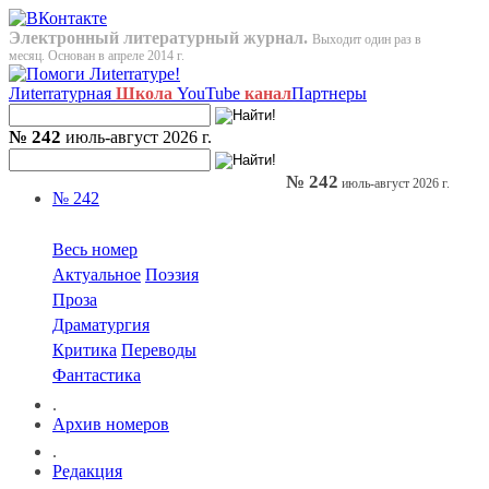
Электронный литературный журнал.
Выходит один раз в
месяц. Основан в апреле 2014 г.
Лиterraтурная
Школа
YouTube
канал
Партнеры
№ 242
июль-август 2026 г.
№ 242
июль-август 2026 г.
№ 242
Весь номер
Актуальное
Поэзия
Проза
Драматургия
Критика
Переводы
Фантастика
.
Архив номеров
.
Редакция