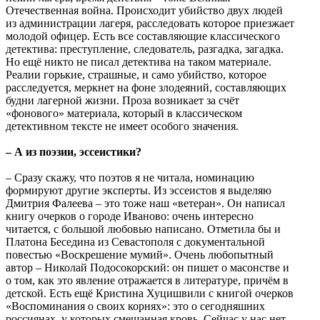
Отечественная война. Происходит убийство двух людей
из администрации лагеря, расследовать которое приезжает
молодой офицер. Есть все составляющие классического
детектива: преступление, следователь, разгадка, загадка.
Но ещё никто не писал детектива на таком материале.
Реалии горькие, страшные, и само убийство, которое
расследуется, меркнет на фоне злодеяний, составляющих
будни лагерной жизни. Проза возникает за счёт
«фонового» материала, который в классическом
детективном тексте не имеет особого значения.
– А из поэзии, эссеистики?
– Сразу скажу, что поэтов я не читала, номинацию
формируют другие эксперты. Из эссеистов я выделяю
Дмитрия Фалеева – это тоже наш «ветеран». Он написал
книгу очерков о городе Иваново: очень интересно
читается, с большой любовью написано. Отметила бы и
Платона Беседина из Севастополя с документальной
повестью «Воскрешение мумий». Очень любопытный
автор – Николай Подосокорский: он пишет о масонстве и
о том, как это явление отражается в литературе, причём в
детской. Есть ещё Кристина Хуцишвили с книгой очерков
«Воспоминания о своих корнях»: это о сегодняшних
россиянах, у которых смешанная кровь. Сейчас у нас нет