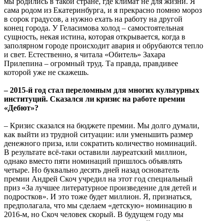
мы родились в такой стране, где климат не для жизни. Я
сама родом из Екатеринбурга, и я прекрасно помню мороз
в сорок градусов, а нужно ехать на работу на другой
конец города. У Геласимова холод – самостоятельная
сущность, некая истина, которая открывается, когда в
заполярном городе происходит авария и обрубаются тепло
и свет. Естественно, я читала «Обитель» Захара
Прилепина – огромный труд. Та правда, правдивее
которой уже не скажешь.
– 2015-й год стал переломным для многих культурных
институций. Сказался ли кризис на работе премии
«Дебют»?
– Кризис сказался на бюджете премии. Мы долго думали,
как выйти из трудной ситуации: или уменьшить размер
денежного приза, или сократить количество номинаций.
В результате всё-таки оставили лауреатский миллион,
однако вместо пяти номинаций пришлось объявлять
четыре. Но буквально десять дней назад основатель
премии Андрей Скоч учредил на этот год специальный
приз «За лучшее литературное произведение для детей и
подростков». И это тоже будет миллион. Я, признаться,
предполагала, что мы сделаем «детскую» номинацию в
2016-м, но Скоч человек скорый. В будущем году мы