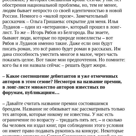
обострения национальной проблемы, но, тем не менее,
людям бывает непросто со своей идентичностью в новой
России. Немного о «малой прозе». Замечательный
рассказчик – Ольга Гришаева: открытие для меня. Илья
Луданов – один из «ветеранов», который прошел в лонг-
лист. То же – Игорь Рябов из Белгорода. Вы знаете,
бывают люди, которые по природе новеллисты
–
вот
Рябов и Луданов именно такие. Даже если они будут
писать роман, это всё равно будет роман в рассказах. Им
дана способность уместить многое в малое, через часть
показать целое. Вот такие мои предпочтения. Но помните:
кого бы я ни назвала сейчас – решать будет жюри.
– Какое соотношение дебютантов и уже отмеченных
авторов в этом сезоне? Несмотря на название премии,
в лонг-листе множество авторов известных по
форумам, публикациям…
–
Давайте считать название премии состоявшимся
брендом. Название не обязывает нас рассматривать только
тех авторов, которые никому не известны. У нас есть
ограничение по возрасту – тридцать пять лет,
–
и сколько
бы человек ни издал книг, при соблюдении этого условия
он имеет право подавать рукопись на конкурс. Некоторые