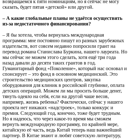
возвращаемся к пяти номинациям, но я сейчас не могу
сказать, будет пятая «детской» или другой.
– А какие глобальные планы не удаётся осуществить
из-за недостаточного финансирования?
– Я бы хотела, чтобы вернулась международная
программа: мне постоянно пишут из разных зарубежных
издательств, вот совсем недавно попросили грант на
перевод романа Станислава Буркина, нашего лауреата. Но
мы сейчас не можем этого сделать, хотя ещё три года
назад давали до десяти таких грантов в год.
Гуманитарный фонд «Поколение», который нас основал и
спонсирует – это фонд в основном медицинский. Это
строительство медицинских центров, закупка
оборудования для клиник в российской глубинке, оплата
детских операций. Можем ли мы просить больше денег,
тянуть одеяло на себя, если на другой чаше весов,
например, жизнь ребенка? Фактически, сейчас у нашего
проекта нет никаких «надстроек», только конкурс и
премия. Следующий год, конечно, тоже будет трудным.
Но я надеюсь, что через какое-то время мы сможем
вернуть международную программу, по крайней мере,
китайскую её часть, ведь Китай теперь наш важнейший
партнер. В Китае знают и любят советскую литературу,