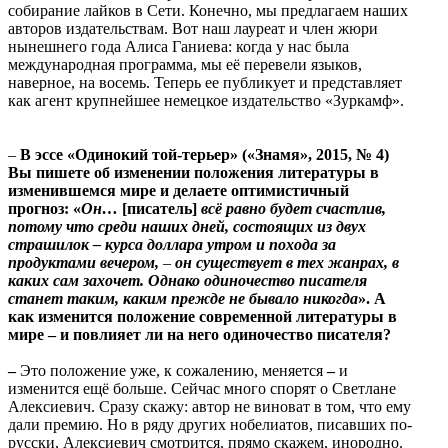
собирание лайков в Сети. Конечно, мы предлагаем наших
авторов издательствам. Вот наш лауреат и член жюри
нынешнего года Алиса Ганиева: когда у нас была
международная программа, мы её перевели языков,
наверное, на восемь. Теперь ее публикует и представляет
как агент крупнейшее немецкое издательство «Зуркамф».
–
В эссе «Одинокий той-терьер» («Знамя», 2015, № 4)
Вы пишете об изменении положения литературы в
изменившемся мире и делаете оптимистичный
прогноз: «
Он…
[писатель]
всё равно будет счастлив,
потому что среди наших дней, состоящих из двух
страшилок – курса доллара утром и похода за
продуктами вечером,
–
он существует в тех жанрах, в
каких сам захочет. Однако одиночество писателя
станет таким, каким прежде не бывало никогда
». А
как изменится положение современной литературы в
мире – и повлияет ли на него одиночество писателя?
–
Это положение уже, к сожалению, меняется
–
и
изменится ещё больше. Сейчас много спорят о Светлане
Алексиевич. Сразу скажу: автор не виноват в том, что ему
дали премию. Но в ряду других нобелиатов, писавших по-
русски, Алексиевич смотрится, прямо скажем, инородно.