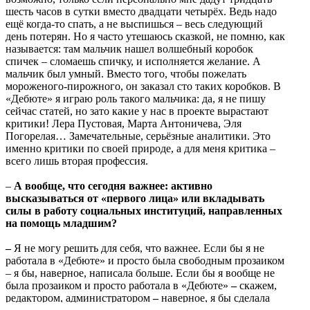
шесть часов в сутки вместо двадцати четырёх. Ведь надо
ещё когда-то спать, а не выспишься – весь следующий
день потерян. Но я часто утешаюсь сказкой, не помню, как
называется: там мальчик нашел волшебный коробок
спичек – сломаешь спичку, и исполняется желание. А
мальчик был умный. Вместо того, чтобы пожелать
мороженого-пирожного, он заказал сто таких коробков. В
«Дебюте» я играю роль такого мальчика: да, я не пишу
сейчас статей, но зато какие у нас в проекте вырастают
критики! Лера Пустовая, Марта Антоничева, Эля
Погорелая… Замечательные, серьёзные аналитики. Это
именно критики по своей природе, а для меня критика –
всего лишь вторая профессия.
–
А вообще, что сегодня важнее: активно
высказываться от «первого лица» или вкладывать
силы в работу социальных институций, направленных
на помощь младшим?
–
Я не могу решить для себя, что важнее. Если бы я не
работала в «Дебюте» и просто была свободным прозаиком
– я бы, наверное, написала больше. Если бы я вообще не
была прозаиком и просто работала в «Дебюте»
–
скажем,
редактором, администратором
–
наверное, я бы сделала