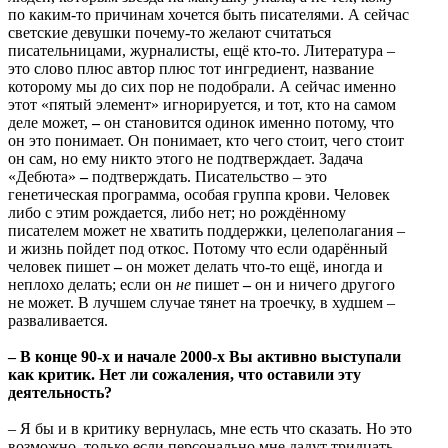
по каким-то причинам хочется быть писателями. А сейчас
светские девушки почему-то желают считаться
писательницами, журналисты, ещё кто-то. Литература –
это слово плюс автор плюс тот ингредиент, название
которому мы до сих пор не подобрали. А сейчас именно
этот «пятый элемент» игнорируется, и тот, кто на самом
деле может,
–
он становится одинок именно потому, что
он это понимает. Он понимает, кто чего стоит, чего стоит
он сам, но ему никто этого не подтверждает. Задача
«Дебюта»
–
подтверждать. Писательство – это
генетическая программа, особая группа крови. Человек
либо с этим рождается, либо нет; но рождённому
писателем может не хватить поддержки, целеполагания –
и жизнь пойдет под откос. Потому что если одарённый
человек пишет
–
он может делать что-то ещё, иногда и
неплохо делать; если он
не
пишет
–
он и ничего другого
не может. В лучшем случае тянет на троечку, в худшем –
разваливается.
– В конце 90-х и начале 2000-х Вы активно выступали
как критик. Нет ли сожаления, что оставили эту
деятельность?
– Я бы и в критику вернулась, мне есть что сказать. Но это
возможно, только если персонально мне дадут тридцать