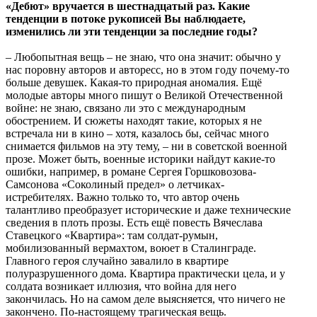
«Дебют» вручается в шестнадцатый раз. Какие
тенденции в потоке рукописей Вы наблюдаете,
изменились ли эти тенденции за последние годы?
– Любопытная вещь – не знаю, что она значит: обычно у
нас поровну авторов и авторесс, но в этом году почему-то
больше девушек. Какая-то природная аномалия. Ещё
молодые авторы много пишут о Великой Отечественной
войне: не знаю, связано ли это с международным
обострением. И сюжеты находят такие, которых я не
встречала ни в кино – хотя, казалось бы, сейчас много
снимается фильмов на эту тему, – ни в советской военной
прозе. Может быть, военные историки найдут какие-то
ошибки, например, в романе Сергея Горшковозова-
Самсонова «Соколиный предел» о летчиках-
истребителях. Важно только то, что автор очень
талантливо преобразует исторические и даже технические
сведения в плоть прозы. Есть ещё повесть Вячеслава
Ставецкого «Квартира»: там солдат-румын,
мобилизованный вермахтом, воюет в Сталинграде.
Главного героя случайно завалило в квартире
полуразрушенного дома. Квартира практически цела, и у
солдата возникает иллюзия, что война для него
закончилась. Но на самом деле выясняется, что ничего не
закончено. По-настоящему трагическая вещь.