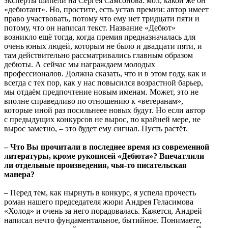
эксперты шипели на Сергея Самсонова: мол, какой же он
«дебютант». Но, простите, есть устав премии: автор имеет
право участвовать, потому что ему нет тридцати пяти и
потому, что он написал текст. Название «Дебют»
возникло ещё тогда, когда премия предназначалась для
очень юных людей, которым не было и двадцати пяти, и
там действительно рассматривались главным образом
дебюты. А сейчас мы награждаем молодых
профессионалов. Должна сказать, что и в этом году, как и
всегда с тех пор, как у нас повысился возрастной барьер,
мы отдаём предпочтение новым именам. Может, это не
вполне справедливо по отношению к «ветеранам»,
которые иной раз посильнеее новых будут. Но если автор
с предыдущих конкурсов не вырос, по крайней мере, не
вырос заметно, – это будет ему сигнал. Пусть растёт.
– Что Вы прочитали в последнее время из современной
литературы, кроме рукописей «Дебюта»? Впечатлили
ли отдельные произведения, чья-то писательская
манера?
– Перед тем, как нырнуть в конкурс, я успела прочесть
роман нашего председателя жюри Андрея Геласимова
«Холод» и очень за него порадовалась. Кажется, Андрей
написал нечто фундаментальное, бытийное. Понимаете,