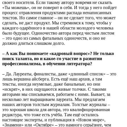
своего носителя. Если такому автору вовремя не сказать
«Ты можешь», он не поверит в себя. И тогда у него пойдет
процесс отравления продуктами распада ненаписанных
текстов. Но самое главное – он не сделает того, что может
сделать, не даст продукт. Мы стремимся к тому, чтобы у
каждого одарённого в нашей области молодого человека
было будущее. Одиночество автора перед чистым листом
– это одно из самых фатальных одиночеств, и оно не
должно длиться слишком долго.
– А как Вы понимаете «кадровый вопрос»? Не только
поиск таланта, но и какое-то участие в развитии
профессионализма, в обучении литератора?
–
Да. Лауреаты, финалисты, даже «длинный список» – это
лишь вершина айсберга. Есть ещё наш архив, а там
тексты, иногда неумелые, даже банальные, но они
«искрят», в них ощущаются живые толчки. С такими
авторами мы списываемся, работаем с ними. Бывает, за
несколько лет выращиваем лауреата. Мы предлагаем
наших авторов толстым журналам. Толстые журналы –
это хорошая школа для автора, это квалифицированная
редактура, что тоже есть учёба. Там ещё остались
настоящие эксперты, и публикация в «Новом мире»,
«Знамени» или «Октябре»
–
это намного серьёзнее, чем