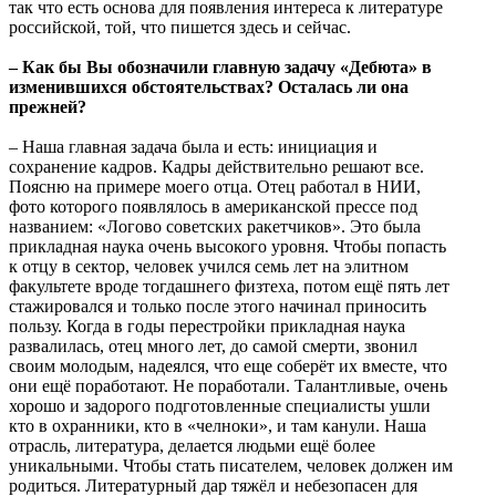
так что есть основа для появления интереса к литературе
российской, той, что пишется здесь и сейчас.
– Как бы Вы обозначили главную задачу «Дебюта» в
изменившихся обстоятельствах? Осталась ли она
прежней?
– Наша главная задача была и есть: инициация и
сохранение кадров. Кадры действительно решают все.
Поясню на примере моего отца. Отец работал в НИИ,
фото которого появлялось в американской прессе под
названием: «Логово советских ракетчиков». Это была
прикладная наука очень высокого уровня. Чтобы попасть
к отцу в сектор, человек учился семь лет на элитном
факультете вроде тогдашнего физтеха, потом ещё пять лет
стажировался и только после этого начинал приносить
пользу. Когда в годы перестройки прикладная наука
развалилась, отец много лет, до самой смерти, звонил
своим молодым, надеялся, что еще соберёт их вместе, что
они ещё поработают. Не поработали. Талантливые, очень
хорошо и задорого подготовленные специалисты ушли
кто в охранники, кто в «челноки», и там канули. Наша
отрасль, литература, делается людьми ещё более
уникальными. Чтобы стать писателем, человек должен им
родиться. Литературный дар тяжёл и небезопасен для