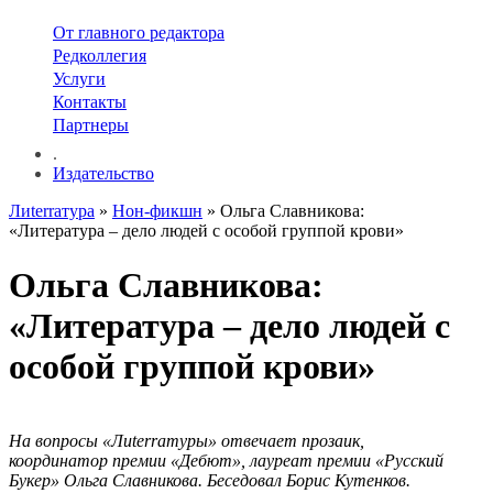
От главного редактора
Редколлегия
Услуги
Контакты
Партнеры
.
Издательство
Лиterraтура
»
Нон-фикшн
» Ольга Славникова:
«Литература – дело людей с особой группой крови»
Ольга Славникова:
«Литература – дело людей с
особой группой крови»
На вопросы «Ли
terra
туры» отвечает прозаик,
координатор премии «Дебют», лауреат премии «Русский
Букер» Ольга Славникова. Беседовал Борис Кутенков.