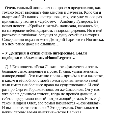
– Очень сильный лонг-лист по прозе: я представляю, как
трудно будет выбирать финалистов и лауреата. Кого бы я
выделила? Из наших «ветеранов», тех, кто уже много раз
принимал участие в «Дебюте», – Альбину Гумерову. Её
новая повесть «Кройка и житьё» написана, казалось бы,
на материале неблагодарном: татарская деревня. Но в ней
рассказана глубокая, берущая за душу семейная история.
Совершенно поразил меня Дмитрий Гаричев из Ногинска,
я о нём ранее даже не слышала…
– У Дмитрия и стихи очень интересные. Были
подборки в «Знамени», «
Homo
Legens
»…
– Да? Его повесть «Река Лажа» – это фактически очень
большое стихотворение в прозе. И язык удивительный,
живородящий. Это именно проза – причём в том качестве,
в каком я её люблю; с моей точки зрения, именно такой
язык имеет наибольшее право на существование. И ещё
раз про Сергея Горшковозова, он же Самсонов. Он у нас
уже был в длинном списке, тогда не прошёл дальше, а
сейчас представил новый потрясающий роман. Есть ещё
такой Андрей Олех, его роман называется «Безымянлаг».
И вы знаете, что это такое? Это детектив. Описывается
некий лагерь; время действия – тоже Великая