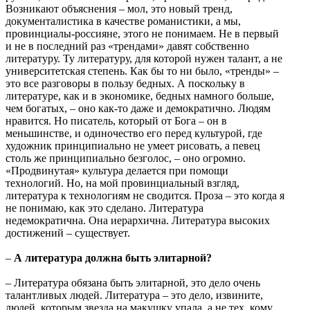
Возникают объяснения – мол, это новый тренд,
документалистика в качестве романистики, а мы,
провинциалы-россияне, этого не понимаем. Не в первый
и не в последний раз «трендами» давят собственно
литературу. Ту литературу, для которой нужен талант, а не
университетская степень. Как бы то ни было, «тренды» –
это все разговоры в пользу бедных. А поскольку в
литературе, как и в экономике, бедных намного больше,
чем богатых, – оно как-то даже и демократично. Людям
нравится. Но писатель, который от Бога – он в
меньшинстве, и одиночество его перед культурой, где
художник принципиально не умеет рисовать, а певец
столь же принципиально безголос, – оно огромно.
«Продвинутая» культура делается при помощи
технологий. Но, на мой провинциальный взгляд,
литература к технологиям не сводится. Проза – это когда я
не понимаю, как это сделано. Литература
недемократична. Она иерархична. Литература высоких
достижений – существует.
–
А литература должна быть элитарной?
– Литература обязана быть элитарной, это дело очень
талантливых людей. Литература – это дело, извините,
людей, которым звезда на макушку упала, а не тех, кому