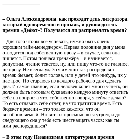
_______________
– Ольга Александровна, как проходит день литератора,
который одновременно и прозаик, и руководитель
премии «Дебют»? Получается ли распределять время?
– Для того чтобы всё успевать, нужно быть очень
хорошим тайм-менеджером. Первая половина дня у меня
отводится под собственную прозу – в случае, если она
пишется. Потом полчаса тренажёра – и начинается,
допустим, чтение текстов, ну, или пишу что-то не главное,
не прозу. Не всегда удаётся именно так распределять
время: бывает, болит голова, или у детей что-нибудь, их у
нас трое. Но стараюсь из каждого рабочего дня сделать
два. И самое главное, если человек хочет много успеть, он
должен быть готовым буквально каждую минуту ответить
себе на вопрос: а что, собственно говоря, я сейчас делаю?
То есть отдавать себе отчёт, на что тратится время. Есть
бюджет времени – это только кажется, что он
возобновляемый. Но вот ты просыпаешься утром, и до
следующего сна у тебя есть шестнадцать часов: как ты
ими распорядишься?
–
В этом году Независимая литературная премия