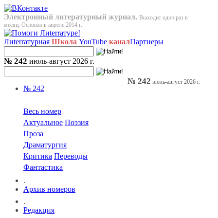
Электронный литературный журнал.
Выходит один раз в
месяц. Основан в апреле 2014 г.
Лиterraтурная
Школа
YouTube
канал
Партнеры
№ 242
июль-август 2026 г.
№ 242
июль-август 2026 г.
№ 242
Весь номер
Актуальное
Поэзия
Проза
Драматургия
Критика
Переводы
Фантастика
.
Архив номеров
.
Редакция