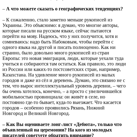
–
А что можете сказать о географических тенденциях?
– К сожалению, стало заметно меньше рукописей из
Украины. Это объяснимо: я думаю, что многие авторы,
которые писали на русском языке, сейчас пытаются
перейти на мову. Надеюсь, что у них получится, хотя и
сомневаюсь: надо быть Набоковым, чтобы перейти с
одного языка на другой и писать полноценно. Как ни
странно, было довольно много рукописей из стран
Европы: это новая эмиграция, люди, которые уехали туда
учиться и собираются там остаться. Как правило, это люди
из России или каких-то постсоветских стран, например,
Казахстана. На удивление много рукописей из малых
городов и даже из сёл и деревень. Думаю, это связано не с
тем, что вырос интеллектуальный уровень деревни, – чего
бы очень хотелось, конечно, – а просто с увеличившейся
мобильностью провинциала: он живёт в селе, но
постоянно где-то бывает, куда-то выезжает. Что касается
городов – особенно проявились Рязань, Нижний
Новгород и Великий Новгород.
– Как Вы оцениваете лонг-лист «Дебюта», только что
объявленный на церемонии? На кого из молодых
писателей советуете обратить внимание?