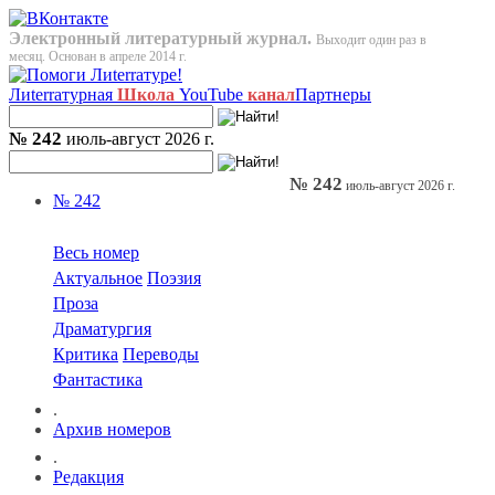
Электронный литературный журнал.
Выходит один раз в
месяц. Основан в апреле 2014 г.
Лиterraтурная
Школа
YouTube
канал
Партнеры
№ 242
июль-август 2026 г.
№ 242
июль-август 2026 г.
№ 242
Весь номер
Актуальное
Поэзия
Проза
Драматургия
Критика
Переводы
Фантастика
.
Архив номеров
.
Редакция