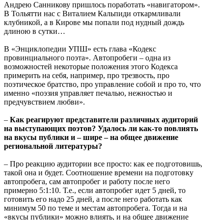
Андрею Санникову пришлось поработать «навигатором».
В Тольятти нас с Виталием Кальпиди откармливали
клубникой, а в Кирове мы попали под нудный дождь
длиною в сутки…
В «Энциклопедии УПШ» есть глава «Кодекс
провинциального поэта». Автопробеги – одна из
возможностей некоторые положения этого Кодекса
примерить на себя, например, про трезвость, про
поэтическое братство, про управление собой и про то, что
именно «поэзия управляет печалью, нежностью и
предчувствием любви».
–
Как реагируют представители различных аудиторий
на выступающих поэтов? Удалось ли как-то повлиять
на вкусы публики и – шире – на общее движение
региональной литературы?
– Про реакцию аудитории все просто: как ее подготовишь,
такой она и будет. Соотношение времени на подготовку
автопробега, сам автопробег и работу после него
примерно 5:1:10. Т.е., если автопробег идет 5 дней, то
готовить его надо 25 дней, а после него работать как
минимум 50 по теме и местам автопробега. Тогда и на
«вкусы публики» можно влиять, и на общее движение