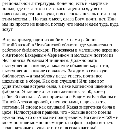
региональной литературы. Конечно, есть и «мертвые
зоны», где не за что и не за кого зацепиться, у всех
навсегда опустились руки, и вселенская печаль стоит над
этим местом… Но таких мест, слава Богу, почти нет. Или
мы их просто не видим, потому что идем и едем туда, куда
зовут.
Вот, например, один из любимых нами районов –
Нагайбакский в Челябинской области, где удивительно
работают библиотекари. Приезжаем в маленькую деревню
с Антоном Бахаревым-Черненком и молодым поэтом из
Челябинска Романом Япишиным. Должно быть
выступление в школе, а накануне объявили карантин,
выступление в школе сорвалось. Заходим в сельскую
библиотеку – а там яблоку негде упасть, почти все
школьники в сборе. Как они слушали! Или еще вот
удивительная встреча была, в цехе Копейской швейной
фабрики. Уставшие от жизни женщины за 50, конец
рабочей смены… А мы приехали с Вадимом Балабаном и
Ниной Александровой, с непростыми, надо сказать,
поэтами. И снова: как слушали! Какая энергетика была в
цехе! Иллюстрация правила, что «больше всего поэзия
нужна тем, кто об этом не подозревает». На сайте «ГУЛ» и
моем портале можно посмотреть на фотографии встреч:
люди, которые слушают стихи, всегда красивы!