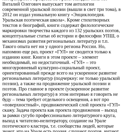
Виталий Олегович выпускает том антологии
современной уральской поэзии (вышли в свет три тома), в
2012 он издал уникальную книгу «Энциклопедия.
Уральская поэтическая школа». Кроме стихотворных
текстов и биографий, книги содержат филологические
маркировки творчества каждого из 132 уральских поэтов,
концептуальные статьи об истории и философии УПШ, о
механизмах развития региональных литератур и т.п.
Такого опыта нет ни у одного региона России. Но,
напомню еще раз, проект «ГУЛ» не сводится только к
изданию книг. Книги в этом проекте – элемент
необходимый, но недостаточный. «ГУЛ» – это
многоуровневый культурно-социальный проект,
ориентированный прежде всего на ускоренное развитие
региональных литератур (подчеркну: не только уральской
поэзии), а также на продвижение уральской поэзии и
поэтов. Про главное в проекте (ускоренное развитие
региональных литератур) в этом интервью я говорить не
буду – тема требует отдельного освещения, а вот про
«поверхностный», продвиженческий слой проекта «ГУЛ»
скажу. Задача проекта как проекта продвижения – выход
за рамки сугубо профессионально литературного круга,
выход к читателю-нелитератору, создание на Урале
поэтического кластера, т.е. сообщества людей, которые
знают, что на Урале есть поэзия, слушают поэтов, читают