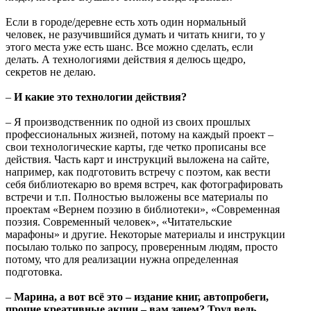
Если в городе/деревне есть хоть один нормальный
человек, не разучившийся думать и читать книги, то у
этого места уже есть шанс. Все можно сделать, если
делать. А технологиями действия я делюсь щедро,
секретов не делаю.
–
И какие это технологии действия?
– Я производственник по одной из своих прошлых
профессиональных жизней, потому на каждый проект –
свои технологические карты, где четко прописаны все
действия. Часть карт и инструкций выложена на сайте,
например, как подготовить встречу с поэтом, как вести
себя библиотекарю во время встреч, как фотографировать
встречи и т.п. Полностью выложены все материалы по
проектам «Вернем поэзию в библиотеки», «Современная
поэзия. Современный человек», «Читательские
марафоны» и другие. Некоторые материалы и инструкции
посылаю только по запросу, проверенным людям, просто
потому, что для реализации нужна определенная
подготовка.
–
Марина, а вот всё это
–
издание книг, автопробеги,
прочие креативные акции
–
вам зачем? Труд ведь