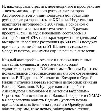
И, наконец, сама страсть к перемещениям в пространстве
– неотъемлемая черта всех русских литераторов.
Автопробеги всего лишь поддерживают традицию
русских литераторов в темпе XXI века. Издательство
практикует автопробеги с 2007 года, в основном с
детскими писателями или тематические. В рамках
проекта «ГУЛ» за год с небольшим состоялось 10
автопробегов «ГУЛ», плюс кратковременные (день-два)
выезды на небольшие расстояния до 500 км. В поездках
приняли участие 24 поэта УПШ, почти столько же –
молодых поэтов, чьи имена еще не вошли в антологии.
Каждый автопробег – это еще и цепочка жизненных
ситуаций, смешных и трогательных историй,
удивительных встреч. В Минске мы с Янисом Грантсом
познакомились с необыкновенным клубом современной
поэзии. В Шадринске Константин Комаров и Сергей
Ивкин пытались взорвать местный депрессняк стихами
Виталия Кальпиди. В Кунгуре наш автопробег с
Александром Самойловым и Антоном Бахаревым-
Черненком благословил отец Вадим. По дороге из ХМАО
в Свердловскую область Вадиму Дулепову ночью
пришлось искать бензин на трассе, а в Оренбургской
области, где мы, тоже ночью, заблудились в степях,