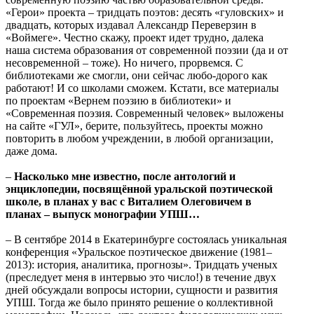
«Герои» проекта – тридцать поэтов: десять «гуловских» и
двадцать, которых издавал Александр Переверзин в
«Воймеге». Честно скажу, проект идет трудно, далека
наша система образования от современной поэзии (да и от
несовременной – тоже). Но ничего, прорвемся. С
библиотеками же смогли, они сейчас любо-дорого как
работают! И со школами сможем. Кстати, все материалы
по проектам «Вернем поэзию в библиотеки» и
«Современная поэзия. Современный человек» выложены
на сайте «ГУЛ», берите, пользуйтесь, проекты можно
повторить в любом учреждении, в любой организации,
даже дома.
–
Насколько мне известно, после антологий и
энциклопедии, посвящённой уральской поэтической
школе, в планах у вас с Виталием Олеговичем в
планах – выпуск монографии УПШ…
– В сентябре 2014 в Екатеринбурге состоялась уникальная
конференция «Уральское поэтическое движение (1981–
2013): история, аналитика, прогнозы». Тридцать ученых
(преследует меня в интервью это число!) в течение двух
дней обсуждали вопросы истории, сущности и развития
УПШ. Тогда же было принято решение о коллективной