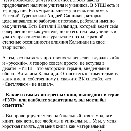
предполагает наличие учителя и учеников. В УПШ есть и
те, и другие. Есть «правильные» учителя, например,
Евгений Туренко или Андрей Санников, которые
целенаправленно работали с поэтами, работали именно
как учителя. Есть Виталий Кальпиди, который ведет себя
совершенно не как учитель, но по его текстам учились и
учатся практически все уральские поэты, с разной
степенью осознанности влияния Кальпиди на свое
творчество.
А тем, кто пытается противопоставить слова «уральский»
и «русский», я говорю совсем просто, не вступая в
дебаты: «УПШ – это авторский термин, введенный в
оборот Виталием Кальпиди. Относитесь к этому термину
как к имени собственному и скажите ВК спасибо, что
«Светлячком» не назвал».
–
Какие из самых интересных книг, вышедших в серии
«ГУЛ», или наиболее характерных, вы могли бы
отметить?
– Вы провоцируете меня на банальный ответ: мол, все
книги как дети, все любимы и уникальны… Увы, у меня
короткая память, для меня книга как материальный