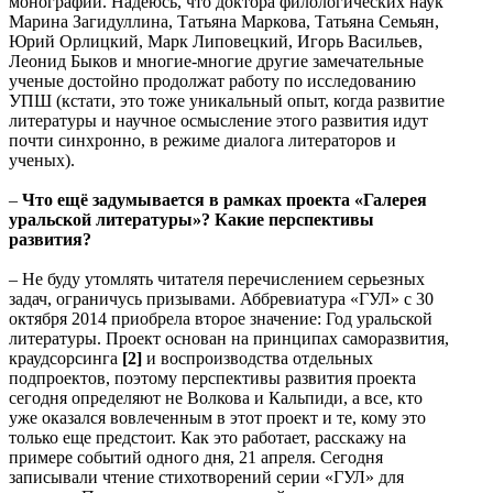
монографии. Надеюсь, что доктора филологических наук
Марина Загидуллина, Татьяна Маркова, Татьяна Семьян,
Юрий Орлицкий, Марк Липовецкий, Игорь Васильев,
Леонид Быков и многие-многие другие замечательные
ученые достойно продолжат работу по исследованию
УПШ (кстати, это тоже уникальный опыт, когда развитие
литературы и научное осмысление этого развития идут
почти синхронно, в режиме диалога литераторов и
ученых).
–
Что ещё задумывается в рамках проекта «Галерея
уральской литературы»? Какие перспективы
развития?
– Не буду утомлять читателя перечислением серьезных
задач, ограничусь призывами. Аббревиатура «ГУЛ» с 30
октября 2014 приобрела второе значение: Год уральской
литературы. Проект основан на принципах саморазвития,
краудсорсинга
[2]
и воспроизводства отдельных
подпроектов, поэтому перспективы развития проекта
сегодня определяют не Волкова и Кальпиди, а все, кто
уже оказался вовлеченным в этот проект и те, кому это
только еще предстоит. Как это работает, расскажу на
примере событий одного дня, 21 апреля. Сегодня
записывали чтение стихотворений серии «ГУЛ» для