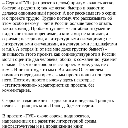
–
Серия «ГУЛ» (и проект в целом) придумывались легко,
быстро и радостно; так же легко, быстро и радостно
делался одноименный проект. А вот рассказывать о серии
и о проекте трудно. Трудно потому, что рассказывать об
этом особо некому – нет в России больше такого опыта,
таких команд. Проблем тут две: масштабность (умение
видеть не стихотворениями, а книгами; не книгами, а
сериями; не сериями, а литературными ситуациями; не
литературными ситуациями, а культурными ландшафтами
и т.д.). А вторая (и от нее мне даже грустно бывает) –
значимость этого проекта как социокультурного в России
могли оценить два человека, обоих, к сожалению, уже нет
с нами. Так что поговорить «за проект» мне, увы, не с
кем... И не потому, что мы с Виталием Олеговичем
намного опередили время, – мы просто пошли поперек
него. Поэтому просто выложу здесь некоторые
«статистические» характеристики проекта, без
комментариев.
Скорость издания книг – одна книга в неделю. Тридцать
недель – тридцать книг. Плюс дайджест серии.
В проекте «ГУЛ» около сорока подпроектов,
направленных на развитие литературной среды,
инфраструктуры и на продвижение книг.