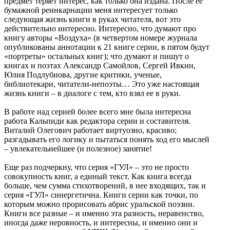
предмет теряет интерес, как только она издана. После ее
бумажной реинкарнации меня интересует только
следующая жизнь книги в руках читателя, вот это
действительно интересно. Интересно, что думают про
книгу авторы «Воздуха» (в четвертом номере журнала
опубликованы аннотации к 21 книге серии, в пятом будут
«портреты» остальных книг); что думают и пишут о
книгах и поэтах Александр Самойлов, Сергей Ивкин,
Юлия Подлубнова, другие критики, ученые,
библиотекари, читатели-непоэты… Это уже настоящая
жизнь книги – в диалоге с тем, кто взял ее в руки.
В работе над серией более всего мне была интересна
работа Кальпиди как редактора серии и составителя.
Виталий Олегович работает виртуозно, красиво;
разгадывать его логику и пытаться понять ход его мыслей
– увлекательнейшее (и полезное) занятие!
Еще раз подчеркну, что серия «ГУЛ» – это не просто
совокупность книг, а единый текст. Как книга всегда
больше, чем сумма стихотворений, в нее входящих, так и
серия «ГУЛ» синергетична. Книги серии как точки, по
которым можно прорисовать абрис уральской поэзии.
Книги все разные – и именно эта разность, неравенство,
иногда даже неровность, и интересны, и именно они и