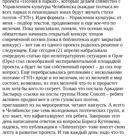
проекта «Поэзия в парках», который делаем совместно с
Управлением культуры Челябинска (каждые полчаса во
всех парках и пешеходных зонах будут звучать стихи
поэтов «ГУЛ»). Идея формата – Управления культуры, от
меня – подбор текстов, продвижение и еще кое-что по
мелочам. Пока записывали, поняли, что осенью надо
обязательно начинать открытый конкурс чтецов
современной поэзии (пока в библиотеках идет закрытый
конкурс) – вот так из одного проекта родилось решение о
следующем. Еще сегодня (21 апреля) набрасывала
очередную статью про нелитературную ситуацию в Орле
(Орел стал своеобразной экспериментальной площадкой
проекта, а будет ли там собственный проект – до сих пор
вопрос). Еще перебрасывалась репликами с несколькими
поэтами «ГУЛ» вроде и по мелочам, но из мелочей и мир
состоит, возможно, из этих мелочей что-то и прорастет
или хотя бы кого-то согреет. Только что послала Аркадию
Застырцу ссылки на посты группы Ноme Concert – ребята
активно продвигают в сети гуловских поэтов,
приглашают их на мероприятия, читают наизусть. А всего
в Челябинске уже семь молодежных поэтических групп, и
кто знает, что нафантазируют эти ребята. Завершаю этот
день написанием ответов на вопросы Бориса Кутенкова,
надеясь, что публикация в «Лиterraтуре» тоже внесет свою
лепту в развитие проекта. И так каждый день: надо что-то