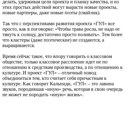
делать, удерживая цели проекта и планку качества, и из
этих простых действий могут вырасти новые проекты,
новые партнеры, даже новые поэты (смайлик).
Так что с перспективами развития проекта «ГУЛ» все
просто, как в поговорке: «Чтобы трава росла, не надо ее
тянуть к солнцу, достаточно просто поливать». Тем более
что кластеры (даже поэтические) не создаются, а
выращиваются.
Время сейчас такое, что впору говорить о классовом
обществе, только классовое расслоение идет не по
отношению к средствам производства, а по отношению к
культуре. И проект «ГУЛ» – отличный повод
объединиться тем, кто считает себя причастным к
культуре. Как говорит Кальпиди, «ГУЛ» – это лавина
звуков, породившая «иную» речь, которая в свою очередь
не может не породить «иную» жизнь».
_______________________
1 См.: Сергей Ивкин. Соответствия в пейзаже. О серии «Галерея Уральской
литературы». // Лиterraтура, №№ 48, 49. –
Прим. ред.
2
Краудсординг - передача некоторых производственных функций
неопределённому кругу лиц, решение общественно значимых задач силами
добровольцев. –
Прим. ред.