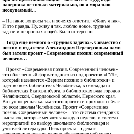
наверняка не только материально, но и морально
неокупаемый…
– На такие вопросы так и хочется ответить: «Живу я так».
И это правда. Ну, живу я так, люблю новое, трудные
задачи и непростых людей. Было интересно.
–
Тогда ещё немного о «трудных задачах». Совместно с
поэтом и издателем Александром Переверзиным вами
был затеян проект «Современная поэзия: современный
человек»…
– Проект «Современная поэзия. Современный человек» –
это облегченный формат одного из подпроектов «ГУЛ»,
который называется «Вернем поэзию в библиотеки» и
идет во всех библиотеках Челябинска, в семнадцати
библиотеках Екатеринбурга, в библиотеках ряда городов
Челябинской, Свердловской областей, Пермского края.
Вот упрощенная калька этого проекта и проходит сейчас
по всем школам Челябинска. Проект «Современная
поэзия. Современный человек» – это система стендовых
выставок, которые меняются каждую неделю, и система
мероприятий по выбору школьного библиотекаря и
учителей литературы. Цель проекта – сделать
современную поэзию частью образовательной среды.