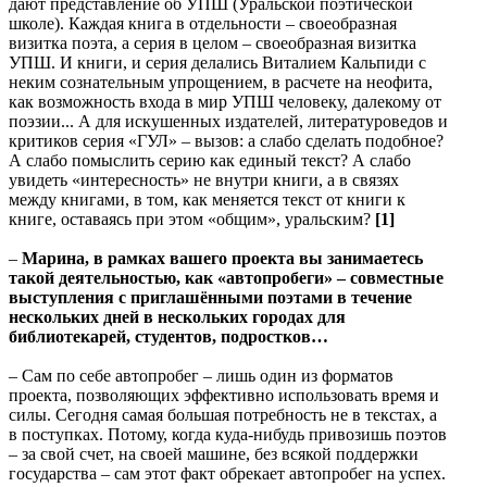
дают представление об УПШ (Уральской поэтической
школе). Каждая книга в отдельности – своеобразная
визитка поэта, а серия в целом – своеобразная визитка
УПШ. И книги, и серия делались Виталием Кальпиди с
неким сознательным упрощением, в расчете на неофита,
как возможность входа в мир УПШ человеку, далекому от
поэзии... А для искушенных издателей, литературоведов и
критиков серия «ГУЛ» – вызов: а слабо сделать подобное?
А слабо помыслить серию как единый текст? А слабо
увидеть «интересность» не внутри книги, а в связях
между книгами, в том, как меняется текст от книги к
книге, оставаясь при этом «общим», уральским?
[1]
–
Марина, в рамках вашего проекта вы занимаетесь
такой деятельностью, как «автопробеги» – совместные
выступления с приглашёнными поэтами в течение
нескольких дней в нескольких городах для
библиотекарей, студентов, подростков…
– Сам по себе автопробег – лишь один из форматов
проекта, позволяющих эффективно использовать время и
силы. Сегодня самая большая потребность не в текстах, а
в поступках. Потому, когда куда-нибудь привозишь поэтов
– за свой счет, на своей машине, без всякой поддержки
государства – сам этот факт обрекает автопробег на успех.