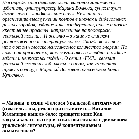
Для определения деятельности, которой занимается
издатель, культуртрегер Марина Волкова, существует
ёмкое слово – «подвижничество». Неустанная
организация выступлений поэтов в школах и библиотеках
разных городов, издание книг, конференции, новые и новые
креативные проекты, направленные на поддержку
уральской поэзии… И всё это – в наше не слишком
расположенное к литературе время. Иногда кажется,
что в этом человеке неиссякаемое количество энергии. Но
сама она признаётся, что всего-навсего «любит трудные
задачи и непростых людей». О серии «ГУЛ», явлении
уральской поэтической школы и о том, как направить
траву к солнцу, с Мариной Волковой побеседовал Борис
Кутенков.
_________________
–
Марина, в серии «Галерея Уральской литературы»
(издатель – вы, редактор-составитель – Виталий
Кальпиди) вышло более тридцати книг. Как
задумывалась эта серия и как она связана с движением
уральской литературы, её концептуальным
осмыслением?