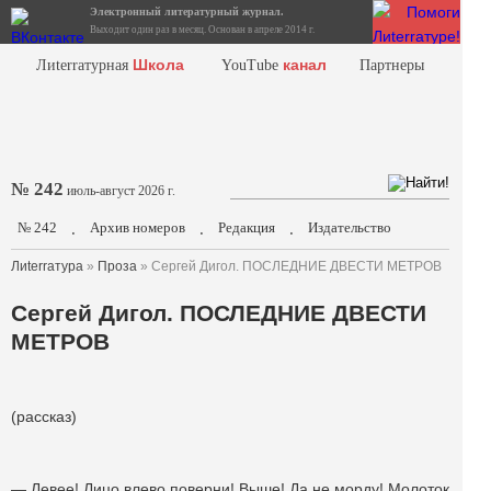
Электронный литературный журнал.
Выходит один раз в месяц. Основан в апреле 2014 г.
Школа
канал
Лиterraтурная
YouTube
Партнеры
№ 242
июль-август 2026 г.
№ 242
Архив номеров
Редакция
Издательство
.
.
.
Лиterraтура
»
Проза
» Сергей Дигол. ПОСЛЕДНИЕ ДВЕСТИ МЕТРОВ
Сергей Дигол. ПОСЛЕДНИЕ ДВЕСТИ
МЕТРОВ
(рассказ)
— Левее! Лицо влево поверни! Выше! Да не морду! Молоток