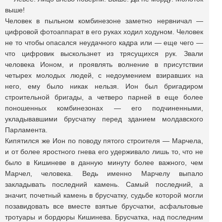
выше!
Человек в пыльном комбинезоне заметно нервничал —
цифровой фотоаппарат в его руках ходил ходуном. Человек
не то чтобы опасался неудачного кадра или — еще чего —
что цифровик выскользнет из трясущихся рук. Звали
человека Ионом, и проявлять волнение в присутствии
четырех молодых людей, с недоумением взиравших на
него, ему было никак нельзя. Ион был бригадиром
строительной бригады, а четверо парней в еще более
поношенных комбинезонах — его подчиненными,
укладывавшими брусчатку перед зданием молдавского
Парламента.
Кипятился же Ион по поводу пятого строителя — Марчела,
и от более яростного гнева его удерживало лишь то, что не
было в Кишиневе в данную минуту более важного, чем
Марчел, человека. Ведь именно Марчелу выпало
закладывать последний камень. Самый последний, а
значит, почетный камень в брусчатку, судьбе которой могли
позавидовать все вместе взятые брусчатки, асфальтовые
тротуары и бордюры Кишинева. Брусчатка, над последним