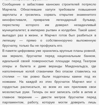
Сообщение о забастовке каннских строителей потрясло
Марчела. Обнаглевшие хапуги требовали повышения
зарплаты и грозились сорвать открытие знаменитого
кинофестиваля, превратив легендарный бульвар,
перестилку которого им доверил незадачливый
муниципалитет, в империю рытвин и колдобин. Такой шанс
выпадал раз в жизни, и Марчел готов был разбиться в
лепешку — прямо о собственноручно выложенную
брусчатку, только бы не профукать его.
В памяти цифровика уже хранились крупные планы ровной,
как зеркало, брусчатки перед национальным банком,
идеальной своей поверхностью площади перед Театром
оперы и балета и даже веранды Макдональдса, где
наполненные колой стаканчики без опаски ставились на
столики — так ровно были подогнаны камни под их
ножками. На каждой из этих брусчаток Марчел мог с
гордостью расписаться, ко всем из них приложив свои
мозолистые руки. Теперь он мог записать себе в актив и
главное творение — двести метров брусчатки перед
парламентом, работу, которую могли доверить лишь