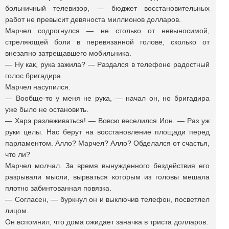
больничный телевизор, — бюджет восстановительных
работ не превысит девяноста миллионов долларов.
Марчел содрогнулся — не столько от невыносимой,
стреляющей боли в перевязанной голове, сколько от
внезапно затрещавшего мобильника.
— Ну как, рука зажила? — Раздался в телефоне радостный
голос бригадира.
Марчел насупился.
— Вообще-то у меня не рука, — начал он, но бригадира
уже было не остановить.
— Харэ разлеживаться! — Вовсю веселился Ион. — Раз уж
руки целы. Нас берут на восстановление площади перед
парламентом. Алло? Марчел? Алло? Обделался от счастья,
что ли?
Марчел молчал. За время вынужденного бездействия его
разрывали мысли, вырваться которым из головы мешала
плотно забинтованная повязка.
— Согласен, — буркнул он и выключив телефон, посветлел
лицом.
Он вспомнил, что дома ожидает заначка в триста долларов.