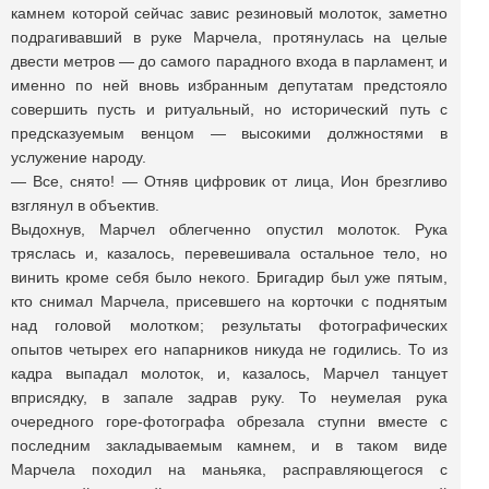
камнем которой сейчас завис резиновый молоток, заметно
подрагивавший в руке Марчела, протянулась на целые
двести метров — до самого парадного входа в парламент, и
именно по ней вновь избранным депутатам предстояло
совершить пусть и ритуальный, но исторический путь с
предсказуемым венцом — высокими должностями в
услужение народу.
— Все, снято! — Отняв цифровик от лица, Ион брезгливо
взглянул в объектив.
Выдохнув, Марчел облегченно опустил молоток. Рука
тряслась и, казалось, перевешивала остальное тело, но
винить кроме себя было некого. Бригадир был уже пятым,
кто снимал Марчела, присевшего на корточки с поднятым
над головой молотком; результаты фотографических
опытов четырех его напарников никуда не годились. То из
кадра выпадал молоток, и, казалось, Марчел танцует
вприсядку, в запале задрав руку. То неумелая рука
очередного горе-фотографа обрезала ступни вместе с
последним закладываемым камнем, и в таком виде
Марчела походил на маньяка, расправляющегося с