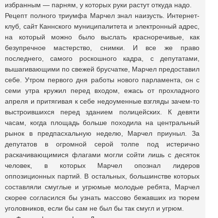
избранным — парням, у которых руки растут откуда надо.
Рецепт полного триумфа Марчел знал наизусть. Интернет-
клуб, сайт Каннского муниципалитета и электронный адрес,
на который можно было выслать красноречивые, как
безупречное мастерство, снимки. И все же право
последнего, самого роскошного кадра, с депутатами,
вышагивающими по свежей брусчатке, Марчел предоставил
себе. Утром первого дня работы нового парламента, он с
семи утра кружил перед входом, ежась от прохладного
апреля и притягивая к себе недоуменные взгляды зачем-то
выстроившихся перед зданием полицейских. К девяти
часам, когда площадь больше походила на центральный
рынок в предпасхальную неделю, Марчел приуныл. За
депутатов в огромной серой толпе под истерично
раскачивающимися флагами могли сойти лишь с десяток
человек, в которых Марчел опознал лидеров
оппозиционных партий. В остальных, большинстве которых
составляли смуглые и угрюмые молодые ребята, Марчел
скорее согласился бы узнать массово бежавших из тюрем
уголовников, если бы сам не был бы так смугл и угрюм.