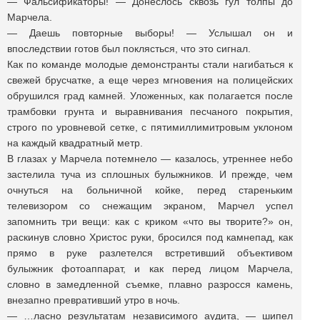
— Фальсификаторы! — Донеслось сквозь гул толпы до
Марчела.
— Даешь повторные выборы! — Услышал он и
впоследствии готов был поклясться, что это сигнал.
Как по команде молодые демонстранты стали нагибаться к
свежей брусчатке, а еще через мгновения на полицейских
обрушился град камней. Уложенных, как полагается после
трамбовки грунта и выравнивания песчаного покрытия,
строго по уровневой сетке, с пятимиллимитровым уклоном
на каждый квадратный метр.
В глазах у Марчела потемнело — казалось, утреннее небо
застелила туча из сплошных булыжников. И прежде, чем
очнуться на больничной койке, перед стареньким
телевизором со снежащим экраном, Марчел успел
запомнить три вещи: как с криком «что вы творите?» он,
раскинув словно Христос руки, бросился под камнепад, как
прямо в руке разлетелся встретивший объективом
булыжник фотоаппарат, и как перед лицом Марчела,
словно в замедленной съемке, плавно разросся камень,
внезапно превративший утро в ночь.
— …ласно результатам независимого аудита, — шипел