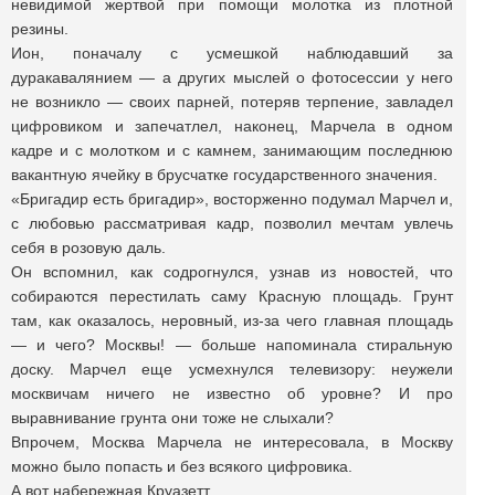
невидимой жертвой при помощи молотка из плотной
резины.
Ион, поначалу с усмешкой наблюдавший за
дуракавалянием — а других мыслей о фотосессии у него
не возникло — своих парней, потеряв терпение, завладел
цифровиком и запечатлел, наконец, Марчела в одном
кадре и с молотком и с камнем, занимающим последнюю
вакантную ячейку в брусчатке государственного значения.
«Бригадир есть бригадир», восторженно подумал Марчел и,
с любовью рассматривая кадр, позволил мечтам увлечь
себя в розовую даль.
Он вспомнил, как содрогнулся, узнав из новостей, что
собираются перестилать саму Красную площадь. Грунт
там, как оказалось, неровный, из-за чего главная площадь
— и чего? Москвы! — больше напоминала стиральную
доску. Марчел еще усмехнулся телевизору: неужели
москвичам ничего не известно об уровне? И про
выравнивание грунта они тоже не слыхали?
Впрочем, Москва Марчела не интересовала, в Москву
можно было попасть и без всякого цифровика.
А вот набережная Круазетт…