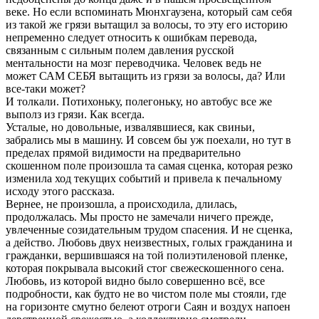
веке. Но если вспоминать Мюнхгаузена, который сам себя
из такой же грязи вытащил за волосы, то эту его историю
непременно следует относить к ошибкам перевода,
связанным с сильным полем давления русской
ментальности на мозг переводчика. Человек ведь не
может САМ СЕБЯ вытащить из грязи за волосы, да? Или
все-таки может?
И толкали. Потихоньку, полегоньку, но автобус все же
выполз из грязи. Как всегда.
Усталые, но довольные, извалявшиеся, как свиньи,
забрались мы в машину. И совсем бы уж поехали, но тут в
пределах прямой видимости на предварительно
скошенном поле произошла та самая сценка, которая резко
изменила ход текущих событий и привела к печальному
исходу этого рассказа.
Вернее, не произошла, а происходила, длилась,
продолжалась. Мы просто не замечали ничего прежде,
увлеченные созидательным трудом спасения. И не сценка,
а действо. Любовь двух неизвестных, голых гражданина и
гражданки, вершившаяся на той полиэтиленовой пленке,
которая покрывала высокий стог свежескошенного сена.
Любовь, из которой видно было совершенно всё, все
подробности, как будто не во чистом поле мы стояли, где
на горизонте смутно белеют отроги Саян и воздух напоен