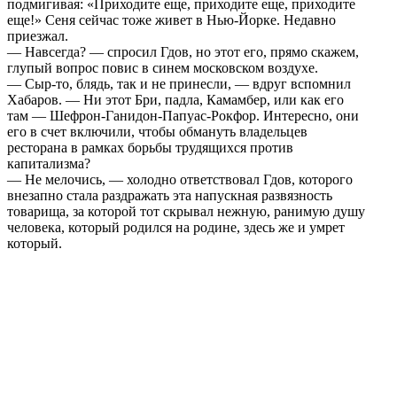
подмигивая: «Приходите еще, приходите еще, приходите
еще!» Сеня сейчас тоже живет в Нью-Йорке. Недавно
приезжал.
— Навсегда? — спросил Гдов, но этот его, прямо скажем,
глупый вопрос повис в синем московском воздухе.
— Сыр-то, блядь, так и не принесли, — вдруг вспомнил
Хабаров. — Ни этот Бри, падла, Камамбер, или как его
там — Шефрон-Ганидон-Папуас-Рокфор. Интересно, они
его в счет включили, чтобы обмануть владельцев
ресторана в рамках борьбы трудящихся против
капитализма?
— Не мелочись, — холодно ответствовал Гдов, которого
внезапно стала раздражать эта напускная развязность
товарища, за которой тот скрывал нежную, ранимую душу
человека, который родился на родине, здесь же и умрет
который.
_________________________________________