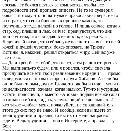
восемь лет боялся взяться за компьютер, чтобы все
подробности этой пропажи описать. Не то из суеверия
боялся, потому что пошатнулась православная вера, не то
из страха, что если бросишь в прошлое камень, то
получишь оттуда палкой по голове. И лишь сейчас, когда я
стар, сед, плешив и лыс, сейчас, предчувствуя, что дни
мои сочтены, что я впадаю в вечность, как река Е. в
Ледовитый океан, что сейчас уже все не то — всё это всей
кожей и душой чувствуя, боясь опоздать на Тризну
Истины, я, наконец, решил открыться миру. Сейчас уже
все не то.
— Да и хрен бы с тобой, что не то, а ты решил открыться.
Мы выпивать-то будем, или я попался, чтобы сначала
прослушать все эти твои реализованные бредни? — прямо
осведомился на правах старого друга Хабаров. А если бы
он не был старым другом Гдова, то так бы и сидел, молча
из деликатности, ожидая, когда нальют. Тут-то и устрицы,
кстати, подоспели, а вместо «Айовы» подали все же салат
из дикого сибаса, видать, услужающий не дослышал. И
что такое «сибас» меня, пожалуйста, не спрашивайте, я
этого до сих пор не знаю. И вообще, если вы ждете от
меня эрудиции и правды, то вы их от меня напрасно
ждете. Ведь эрудиция — она в Интернете, а правда — у
Бога.