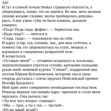
Ай!
И тут я спиной почувствовал страшную опасность, а
обернувшись, понял, что не ошибся. Ко мне, меча молнии
своими косыми глазами, молча пробиралась девушка-
рысь. Алые узкие губы ея были влажны, дыхание
учащено.
«Подь! Подь сюда, фофан», — бормотала она.
«Куда сюда?» — пятился я.
«Сюда, сюда», — показывала она на себя.
И вдруг (стар, сед, плешив, лыс, дни мои сочтены, а
помню) так это запрокинулась на узлах, мешках и
корзинках в совершенно развратной позе.
Я возмутился.
«Оставьте меня!” — отчаянно вскрикнул я, поскольку
запрокинувшаяся ухватила сухими, крепкими пальцами
рукав моей любимой куртки "Colonel”, подаренной мне
поэтом Юрием Кублановским, которому она в свою
очередь досталась с плеча лауреата Нобелевской премии
Иосифа Бродского.
Мой крик имел совершенно неожиданные последствия.
Некогда мирные пассажиры вдруг зарычали и стали меня
окружать. Они рычали так:
«Ты вон чего вопрос ставишь!»
«Мы — трах, а ты у нас — чистый».
«Ну-ка давай делай!»