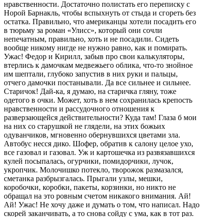
нравственности. Достаточно полистать его переписку с
Норой Барнакль, чтобы вспыхнуть от стыда и сгореть без
остатка. Правильно, что американцы хотели посадить его
в тюрьму за роман «Улисс», который они сочли
непечатным, правильно, хоть и не посадили. Сидеть
вообще никому нигде не нужно равно, как и помирать.
Ужас! Федор и Кирилл, забыв про свои калькуляторы,
втерлись к дамочкам медвежьего облика, что-то знойное
им шептали, глубоко запустив в них руки и пальцы,
отчего дамочки постанывали. Да все сильнее и сильнее.
Старичок! Дай-ка, я думаю, на старичка гляну, тоже
одетого в очки. Может, хоть в нем сохранилась крепость
нравственности и рассудочного отношения к
разверзающейся действительности? Куда там! Глаза б мои
на них со старушкой не глядели, на этих божьих
одуванчиков, мгновенно обернувшихся цветами зла.
Автобус несся дико. Шофер, обратив к салону целое ухо,
все газовал и газовал. Уж и картошечка из развязавшихся
кулей посыпалась, огурчики, помидорчики, лучок,
укропчик. Молочишко потекло, творожок размазался,
сметанка разбрызгалась. Прыгали узлы, мешки,
коробочки, коробки, пакеты, корзинки, но никто не
обращал на это ровным счетом никакого внимания. Ай!
Ай! Ужас! Не хочу даже и думать о том, что написал. Надо
скорей заканчивать, а то снова сойду с ума, как в тот раз.