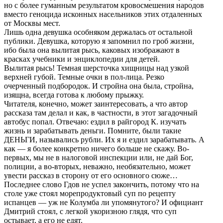
но с более гуманным результатом кровосмешения народов
вместо геноцида исконных насельников этих отдаленных
от Москвы мест.
Лишь одна девушка особняком держалась от остальной
публики. Девушка, которую я запомнил по гроб жизни,
ибо была она вылитая рысь, каковых изображают в
красках учебники и энциклопедии для детей.
Вылитая рысь! Темная шерсточка хищницы над узкой
верхней губой. Темные очки в пол-лица. Резко
очерченный подбородок. И стройна она была, стройна,
изящна, всегда готова к любому прыжку.
Читателя, конечно, может заинтересовать, а что автор
рассказа там делал и как, в частности, в этот загадочный
автобус попал. Отвечаю: ездил в райгород К. изучать
жизнь и зарабатывать деньги. Помните, были такие
ДЕНЬГИ, назывались рубли. Их я и ездил зарабатывать. А
как — я более конкретно ничего больше не скажу. Во-
первых, мы не в налоговой инспекции или, не дай Бог,
полиции, а во-вторых, неважно, необязательно, может
увести рассказ в сторону от его основного сюже…
Последнее слово Гдов не успел закончить, потому что на
столе уже стоял морепродуктовый суп по рецепту
испанцев — уж не Колумба ли упомянутого? И официант
Дмитрий стоял, с легкой укоризною глядя, что суп
остывает, а его не едят.