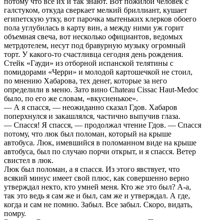
потому что все их и так знают. Вот пожилой человек с
галстуком, откуда сверкает мелкий бриллиант, кушает
египетскую утку, вот парочка мытеньких клерков обоего
пола углубилась в карту вин, а между ними уж горит
объемная свеча, вот несколько официантов, ведомых
метрдотелем, несут под бравурную музыку огромный
торт. У какого-то счастливца сегодня день рождения.
Стейк «Гауди» из отборной испанской телятины с
помидорами «Черри» и молодой картошечкой не стоил,
по мнению Хабарова, тех денег, которые за него
определили в меню. Зато вино Chateau Cissac Haut-Medoc
было, по его же словам, «вкусненькое».
— А я спасся, — неожиданно сказал Гдов. Хабаров
поперхнулся и закашлялся, частично выпучив глаза.
— Спасся! Я спасся, — продолжал чтение Гдов. — Спасся
потому, что люк был поломан, который на крыше
автобуса. Люк, имевшийся в поломанном виде на крыше
автобуса, был по случаю порчи открыт, и я спасся. Ветер
свистел в люк.
Люк был поломан, а я спасся. Из этого явствует, что
всякий минус имеет свой плюс, как совершенно верно
утверждал некто, кто умней меня. Кто же это был? А-а,
так это ведь я сам же и был, сам же и утверждал. А где,
когда и сам не помню. Забыл. Все забыл. Скоро, видать,
помру.