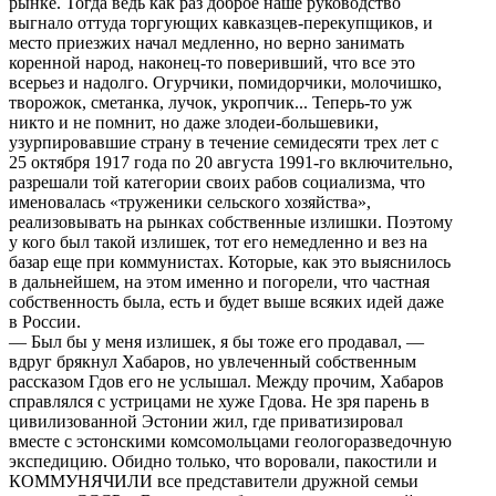
рынке. Тогда ведь как раз доброе наше руководство
выгнало оттуда торгующих кавказцев-перекупщиков, и
место приезжих начал медленно, но верно занимать
коренной народ, наконец-то поверивший, что все это
всерьез и надолго. Огурчики, помидорчики, молочишко,
творожок, сметанка, лучок, укропчик... Теперь-то уж
никто и не помнит, но даже злодеи-большевики,
узурпировавшие страну в течение семидесяти трех лет с
25 октября 1917 года по 20 августа 1991-го включительно,
разрешали той категории своих рабов социализма, что
именовалась «труженики сельского хозяйства»,
реализовывать на рынках собственные излишки. Поэтому
у кого был такой излишек, тот его немедленно и вез на
базар еще при коммунистах. Которые, как это выяснилось
в дальнейшем, на этом именно и погорели, что частная
собственность была, есть и будет выше всяких идей даже
в России.
— Был бы у меня излишек, я бы тоже его продавал, —
вдруг брякнул Хабаров, но увлеченный собственным
рассказом Гдов его не услышал. Между прочим, Хабаров
справлялся с устрицами не хуже Гдова. Не зря парень в
цивилизованной Эстонии жил, где приватизировал
вместе с эстонскими комсомольцами геологоразведочную
экспедицию. Обидно только, что воровали, пакостили и
КОММУНЯЧИЛИ все представители дружной семьи