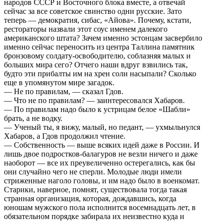
народов СССР и Восточного блока вместе, а отвечай
сейчас за все советское свинство одни русские. Зато
теперь — демократия, сибас, «Айова». Почему, кстати,
рестораторы назвали этот соус именем далекого
американского штата? Зачем именно эстонцам засвербило
именно сейчас переносить из центра Таллина памятник
бронзовому солдату-освободителю, соблазняя малых и
больших мира сего? Отчего наши вдруг взвились так,
будто эти прибалты им на хрен соли насыпали? Сколько
еще в упомянутом мире загадок.
— Не по правилам, — сказал Гдов.
— Что не по правилам? — заинтересовался Хабаров.
— По правилам надо было к устрицам белое «Шабли»
брать, а не водку.
— Ученый ты, я вижу, малый, но педант, — ухмыльнулся
Хабаров, а Гдов продолжил чтение.
— Собственность — выше всяких идей даже в России. И
лишь двое подростков-балагуров не везли ничего и даже
наоборот — все их преувеличенно остерегались, как бы
они случайно чего не сперли. Молодые люди имели
стриженные наголо головы, и им надо было в военкомат.
Старики, наверное, помнят, существовала тогда такая
странная организация, которая, дождавшись, когда
юношам мужского пола исполнится восемнадцать лет, в
обязательном порядке забирала их неизвестно куда и