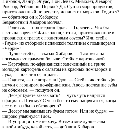
Пикодон, Лангр, Эпуас, Пон Левэк, Мимолет, Леварот,
Рокфор, Реблошон. Первое? Да. Суп из морепродуктов,
приготовленный по рецепту испанских моряков. Годится?
— обратился он к Хабарову.
Безработный Хабаров молчал.
— Годится, — подтвердил Гдов. — Горячее… Что бы
взять на горячее? Филе оленя, что ли, приготовленное в
прованских травах с гранатовым соусом? Или стейк
«Гауди» из отборной испанской телятины с помидорами
«Черри»?
— Лучше стейк, — сказал Хабаров. — Там мяса на
восемьдесят граммов больше. Стейк с картошечкой.
— Картофель по-африкански: запеченный на гриле
молодой картофель с салатом из красных помидоров и
лука, — пояснил официант.
— Годится, — не возражал Гдов. — Стейк так стейк. Две
штуки с гарниром по-африкански. Авось последние зубы
не обломаем, — пошутил он.
— Десерт будете заказывать? — чуть-чуть напрягся
официант. Почему? С чего бы это ему напрягаться, когда
все сто раз было обговорено?
— Десерт мы заказывать будем потом. Или не будем, —
широко улыбнулся Гдов.
— И устриц я тоже не хочу. Возьми мне лучше салат
какой-нибудь, какой есть, — добавил Хабаров.