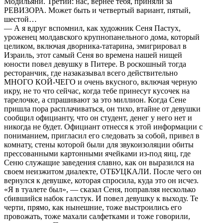
Модильяни. Третий: нас, вернее тебя, приняли за
РЕВИЗОРА. Может быть и четвертый вариант, пятый,
шестой…
— А я вдруг вспомнил, как художник Сеня Пастух,
уроженец молдавского крупнопанельного дома, который
целиком, включая дворника-татарина, эмигрировал в
Израиль, этот самый Сеня во времена нашей нищей
юности повел девушку в Питере. В роскошный тогда
ресторанчик, где назаказывал всего действительно
МНОГО КОЙ-ЧЕГО и очень вкусного, включая черную
икру, не то что сейчас, когда тебе принесут кусочек на
тарелочке, а спрашивают за это миллион. Когда Сене
пришла пора расплачиваться, он тихо, втайне от девушки
сообщил официанту, что он студент, денег у него нет и
никогда не будет. Официант отнесся к этой информации с
пониманием, пригласил его следовать за собой, привел в
комнату, стены которой были для звукоизоляции обиты
прессованными картонными ячейками из-под яиц, где
Сеню служащие заведения славно, как он выразился на
своем неизжитом диалекте, ОТБУЦКАЛИ. После чего он
вернулся к девушке, которая спросила, куда это он исчез.
«Я в туалете был», — сказал Сеня, поправляя несколько
сбившийся набок галстук. И повел девушку к выходу. Те
черти, прямо, как нынешние, тоже выстроились его
провожать, тоже махали салфетками и тоже говорили,