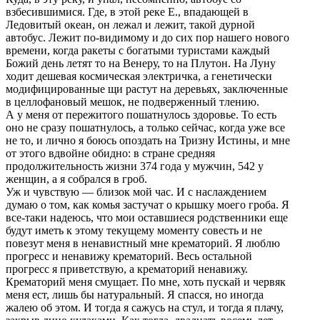
взбесившимися. Где, в этой реке Е., впадающей в
Ледовитый океан, он лежал и лежит, такой дурной
автобус. Лежит по-видимому и до сих пор нашего нового
времени, когда ракеты с богатыми туристами каждый
Божий день летят то на Венеру, то на Плутон. На Луну
ходит дешевая космическая электричка, а генетически
модифицированные щи растут на деревьях, заключенные
в целлофановый мешок, не подверженный тлению.
А у меня от пережитого пошатнулось здоровье. То есть
оно не сразу пошатнулось, а только сейчас, когда уже все
не то, и лично я боюсь опоздать на Тризну Истины, и мне
от этого вдвойне обидно: в стране средняя
продолжительность жизни 374 года у мужчин, 542 у
женщин, а я собрался в гроб.
Уж и чувствую — близок мой час. И с наслаждением
думаю о том, как комья застучат о крышку моего гроба. Я
все-таки надеюсь, что мои оставшиеся родственники еще
будут иметь к этому текущему моменту совесть и не
повезут меня в ненавистный мне крематорий. Я люблю
прогресс и ненавижу крематорий. Весь остальной
прогресс я приветствую, а крематорий ненавижу.
Крематорий меня смущает. По мне, хоть пускай и червяк
меня ест, лишь бы натуральный. Я спасся, но иногда
жалею об этом. И тогда я сажусь на стул, и тогда я плачу,