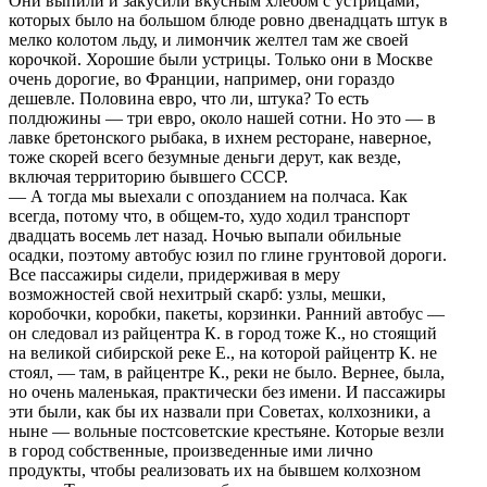
Они выпили и закусили вкусным хлебом с устрицами,
которых было на большом блюде ровно двенадцать штук в
мелко колотом льду, и лимончик желтел там же своей
корочкой. Хорошие были устрицы. Только они в Москве
очень дорогие, во Франции, например, они гораздо
дешевле. Половина евро, что ли, штука? То есть
полдюжины — три евро, около нашей сотни. Но это — в
лавке бретонского рыбака, в ихнем ресторане, наверное,
тоже скорей всего безумные деньги дерут, как везде,
включая территорию бывшего СССР.
— А тогда мы выехали с опозданием на полчаса. Как
всегда, потому что, в общем-то, худо ходил транспорт
двадцать восемь лет назад. Ночью выпали обильные
осадки, поэтому автобус юзил по глине грунтовой дороги.
Все пассажиры сидели, придерживая в меру
возможностей свой нехитрый скарб: узлы, мешки,
коробочки, коробки, пакеты, корзинки. Ранний автобус —
он следовал из райцентра К. в город тоже К., но стоящий
на великой сибирской реке Е., на которой райцентр К. не
стоял, — там, в райцентре К., реки не было. Вернее, была,
но очень маленькая, практически без имени. И пассажиры
эти были, как бы их назвали при Советах, колхозники, а
ныне — вольные постсоветские крестьяне. Которые везли
в город собственные, произведенные ими лично
продукты, чтобы реализовать их на бывшем колхозном