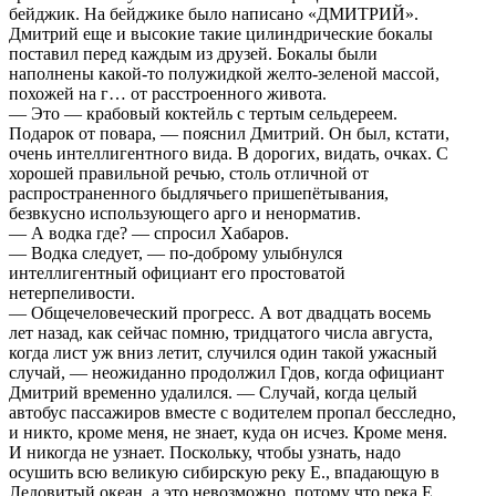
бейджик. На бейджике было написано «ДМИТРИЙ».
Дмитрий еще и высокие такие цилиндрические бокалы
поставил перед каждым из друзей. Бокалы были
наполнены какой-то полужидкой желто-зеленой массой,
похожей на г… от расстроенного живота.
— Это — крабовый коктейль с тертым сельдереем.
Подарок от повара, — пояснил Дмитрий. Он был, кстати,
очень интеллигентного вида. В дорогих, видать, очках. С
хорошей правильной речью, столь отличной от
распространенного быдлячьего пришепётывания,
безвкусно использующего арго и ненорматив.
— А водка где? — спросил Хабаров.
— Водка следует, — по-доброму улыбнулся
интеллигентный официант его простоватой
нетерпеливости.
— Общечеловеческий прогресс. А вот двадцать восемь
лет назад, как сейчас помню, тридцатого числа августа,
когда лист уж вниз летит, случился один такой ужасный
случай, — неожиданно продолжил Гдов, когда официант
Дмитрий временно удалился. — Случай, когда целый
автобус пассажиров вместе с водителем пропал бесследно,
и никто, кроме меня, не знает, куда он исчез. Кроме меня.
И никогда не узнает. Поскольку, чтобы узнать, надо
осушить всю великую сибирскую реку Е., впадающую в
Ледовитый океан, а это невозможно, потому что река Е.