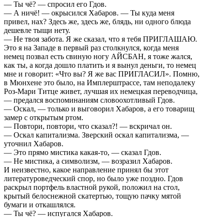
— Ты чё? — спросил его Гдов.
— А ничё! — окрысился Хабаров. — Ты куда меня
привел, нах? Здесь же, здесь же, блядь, ни одного блюда
дешевле тыщи нету.
— Не твоя забота. Я же сказал, что я тебя ПРИГЛАШАЮ.
Это я на Западе в первый раз столкнулся, когда меня
немец позвал есть свиную ногу АЙСБАН, я тоже жался,
как ты, а когда дошло платить и я вынул деньги, то немец
мне и говорит: «Что вы? Я же вас ПРИГЛАСИЛ». Помню,
в Мюнхене это было, на Имплерштрассе, там неподалеку
Роз-Мари Титце живет, лучшая их немецкая переводчица,
— предался воспоминаниям словоохотливый Гдов.
— Оскал, — только и выговорил Хабаров, а его товарищ
замер с открытым ртом.
— Повтори, повтори, что сказал?! — вскричал он.
— Оскал капитализма. Зверский оскал капитализма, —
уточнил Хабаров.
— Это прямо мистика какая-то, — сказал Гдов.
— Не мистика, а символизм, — возразил Хабаров.
И неизвестно, какое направление принял бы этот
литературоведческий спор, но было уже поздно. Гдов
раскрыл портфель властной рукой, положил на стол,
крытый белоснежной скатертью, тощую пачку мятой
бумаги и откашлялся.
— Ты чё? — испугался Хабаров.