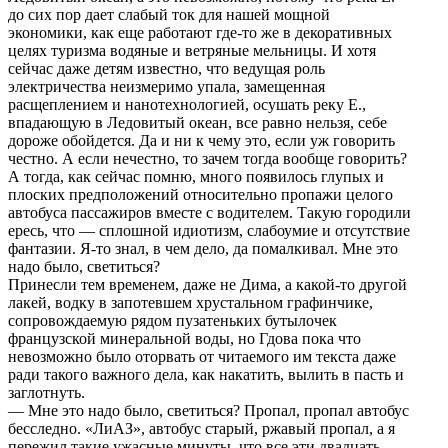
до сих пор дает слабый ток для нашей мощной
экономики, как еще работают где-то же в декоративных
целях туризма водяные и ветряные мельницы. И хотя
сейчас даже детям известно, что ведущая роль
электричества неизмеримо упала, замещенная
расщеплением и нанотехнологией, осушать реку Е.,
впадающую в Ледовитый океан, все равно нельзя, себе
дороже обойдется. Да и ни к чему это, если уж говорить
честно. А если нечестно, то зачем тогда вообще говорить?
А тогда, как сейчас помню, много появилось глупых и
плоских предположений относительно пропажи целого
автобуса пассажиров вместе с водителем. Такую городили
ересь, что — сплошной идиотизм, слабоумие и отсутствие
фантазии. Я-то знал, в чем дело, да помалкивал. Мне это
надо было, светиться?
Принесли тем временем, даже не Дима, а какой-то другой
лакей, водку в запотевшем хрустальном графинчике,
сопровождаемую рядом пузатеньких бутылочек
французской минеральной воды, но Гдова пока что
невозможно было оторвать от читаемого им текста даже
ради такого важного дела, как накатить, вылить в пасть и
заглотнуть.
— Мне это надо было, светиться? Пропал, пропал автобус
бесследно. «ЛиАЗ», автобус старый, ржавый пропал, а я
пережил такие ужасные минуты, что все эти двадцать