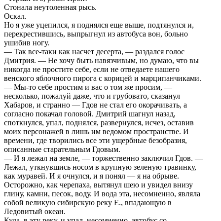
Стонала неутоленная рысь.
Оскал.
Но я уже уцепился, я поднялся еще выше, подтянулся и,
перекрестившись, выпрыгнул из автобуса вон, больно
ушибив ногу.
— Так все-таки как насчет десерта, — раздался голос
Дмитрия. — Не хочу быть навязчивым, но думаю, что вы
никогда не простите себе, если не отведаете нашего
венского яблочного пирога с корицей и марципанчиками.
— Мы-то себе простим и вас о том же просим, —
несколько, пожалуй даже, что и грубовато, сказанул
Хабаров, и странно — Гдов не стал его окорачивать, а
согласно покачал головой. Дмитрий шагнул назад,
споткнулся, упал, поднялся, развернулся, исчез, оставив
моих персонажей в лишь им ведомом пространстве. И
времени, где творились все эти ущербные безобразия,
описанные старательным Гдовым.
— И я лежал на земле, — торжественно заключил Гдов. —
Лежал, уткнувшись носом в крупную зеленую травинку,
как муравей. И я очнулся, и я понял — я на обрыве.
Осторожно, как черепаха, вытянул шею и увидел внизу
глину, камни, песок, воду. И вода эта, несомненно, являла
собой великую сибирскую реку Е., впадающую в
Ледовитый океан.
Куда, в эту реку, и упал, несомненно, автобус со