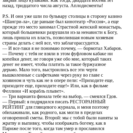
закрыв лицо кулаками. Как тогда, двадцать восемь лет
назад, тридцатого числа августа. Аплодисменты!
P.S. И они уже шли по бульвару столицы в сторону казино
«Шангри-ла», где раньше был кинотеатр «Россия», а еще
прежде это место занимал Страстной женский монастырь,
который большевики разрушили из-за ненависти к Богу,
лишь пришла их власть, позволившая новым хозяевам
страны делать с ней все, что заблагорассудится.
— И все-таки я не понимаю почему, — бормотал Хабаров.
— Почему с тебя не взяли в этом фуфловом кабаке ни
копейки денег, не говоря уже обо мне, который таких
денег не имеет, чтобы платить за такое буржуазное
дерьмо. Мало того, выстроились все эти черти
вышколенные с салфетками через руку во главе с
хозяином и чуть как не в опере пели: «Приходите еще,
приходите еще, приходите еще!» Или, как в фильме
Феллини «И корабль плывет».
— Три варианта финала тебе на выбор, — смеялся Гдов.
— Первый: я подрядился писать РЕСТОРАННЫЙ
РЕЙТИНГ для глянцевого журнала, и меня поэтому
обихаживали, как родного, как могли в пределах
оговоренной сметы. Второй: мы с тобой были наняты за
жратву и выпивку, чтобы изображать богему, как в
Париже после того, когда там умер и прославился