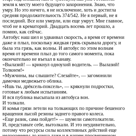
земля к месту моего будущего захоронения. Знаю, что
умру. Но это ничего, я не исключение, хоть и достигла
средняя продолжительность 374/542. Не я первый, не я
последний. Все или умерли, или еще умрут. Мне главное,
чтоб не в крематорий. Двадцать восемь лет прошло, а
помню, как сейчас.
Автобус наш шел и удваивал скорость, а время от времени
даже и плыл, поскольку жидкая грязь скрывала дорогу, и
была эта грязь, как волны. И автобус по этим волнам
время от времени плыл до того самого момента, пока
окончательно не въехал в канаву.
«Вылазий! — крикнул одноухий водитель. — Вылазий!
Толкнем!»
«Мужчины, вы слышите? Слезайте», — загомонили
дамочки медвежьего облика.
«Ишь ты, дрёксель-поксель», — крякнули подростки,
готовые к любым испытаниям.
И вся публика высыпала из автобуса вон.
И толкали.
И комья грязи летели на толкающих по причине бешеного
вращения лысой резины заднего правого колеса.
«Еще разик, сама пойдет!» — шумели самотолкатели.
И, представьте себе, вытолкали. И это неудивительно,
потому что ресурсы силы коллективных действий еще
недооценены до конца даже и в нашем просвещенном