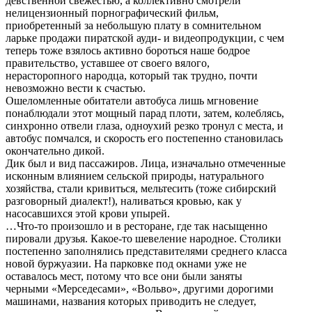
девственной свежестью, а коллективно смотрели
нелицензионный порнографический фильм,
приобретенный за небольшую плату в сомнительном
ларьке продажи пиратской ауди- и видеопродукции, с чем
теперь тоже взялось активно бороться наше бодрое
правительство, уставшее от своего вялого,
нерасторопного народца, который так трудно, почти
невозможно вести к счастью.
Ошеломленные обитатели автобуса лишь мгновение
понаблюдали этот мощный парад плоти, затем, колеблясь,
синхронно отвели глаза, одноухий резко тронул с места, и
автобус помчался, и скорость его постепенно становилась
окончательно дикой.
Дик был и вид пассажиров. Лица, изначально отмеченные
исконным влиянием сельской природы, натурального
хозяйства, стали кривиться, мельтесить (тоже сибирский
разговорный диалект!), наливаться кровью, как у
насосавшихся этой крови упырей.
…Что-то произошло и в ресторане, где так насыщенно
пировали друзья. Какое-то шевеление народное. Столики
постепенно заполнялись представителями среднего класса
новой буржуазии. На парковке под окнами уже не
оставалось мест, потому что все они были заняты
черными «Мерседесами», «Вольво», другими дорогими
машинами, названия которых приводить не следует,