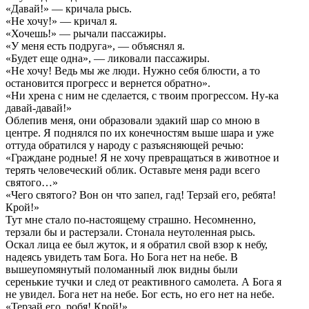
«Давай!» — кричала рысь.
«Не хочу!» — кричал я.
«Хочешь!» — рычали пассажиры.
«У меня есть подруга», — объяснял я.
«Будет еще одна», — ликовали пассажиры.
«Не хочу! Ведь мы же люди. Нужно себя блюсти, а то
остановится прогресс и вернется обратно».
«Ни хрена с ним не сделается, с твоим прогрессом. Ну-ка
давай-давай!»
Облепив меня, они образовали эдакий шар со мною в
центре. Я поднялся по их конечностям выше шара и уже
оттуда обратился у народу с разъясняющей речью:
«Граждане родные! Я не хочу превращаться в животное и
терять человеческий облик. Оставьте меня ради всего
святого…»
«Чего святого? Вон он что запел, гад! Терзай его, ребята!
Крой!»
Тут мне стало по-настоящему страшно. Несомненно,
терзали бы и растерзали. Стонала неутоленная рысь.
Оскал лица ее был жуток, и я обратил свой взор к небу,
надеясь увидеть там Бога. Но Бога нет на небе. В
вышеупомянутый поломанный люк видны были
серенькие тучки и след от реактивного самолета. А Бога я
не увидел. Бога нет на небе. Бог есть, но его нет на небе.
«Терзай его, робя! Крой!»