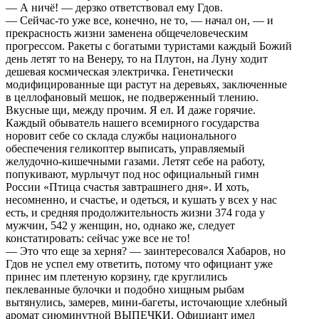
— А ничё! — дерзко ответствовал ему Гдов.
— Сейчас-то уже все, конечно, не то, — начал он, — и
прекрасность жизни заменена общечеловеческим
прогрессом. Ракеты с богатыми туристами каждый Божий
день летят то на Венеру, то на Плутон, на Луну ходит
дешевая космическая электричка. Генетически
модифицированные щи растут на деревьях, заключенные
в целлофановый мешок, не подверженный тлению.
Вкусные щи, между прочим. Я ел. И даже горячие.
Каждый обыватель нашего всемирного государства
норовит себе со склада службы национального
обеспечения геликоптер выписать, управляемый
желудочно-кишечными газами. Летят себе на работу,
попукивают, мурлычут под нос официальный гимн
России «Птица счастья завтрашнего дня». И хоть,
несомненно, и счастье, и одеться, и кушать у всех у нас
есть, и средняя продолжительность жизни 374 года у
мужчин, 542 у женщин, но, однако же, следует
констатировать: сейчас уже все не то!
— Это что еще за херня? — заинтересовался Хабаров, но
Гдов не успел ему ответить, потому что официант уже
принес им плетеную корзину, где круглились
пеклеванные булочки и подобно хищным рыбам
вытянулись, замерев, мини-багеты, источающие хлебный
аромат сиюминутной ВЫПЕЧКИ. Официант имел