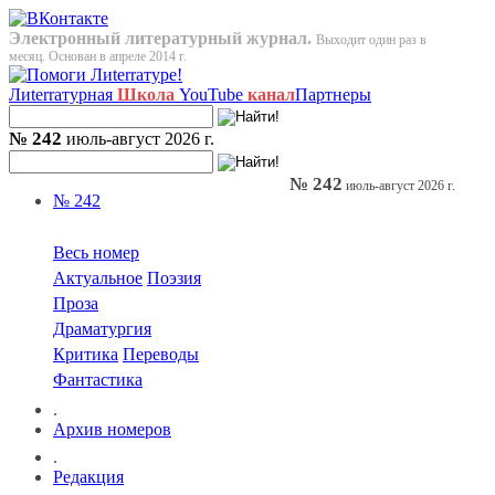
Электронный литературный журнал.
Выходит один раз в
месяц. Основан в апреле 2014 г.
Лиterraтурная
Школа
YouTube
канал
Партнеры
№ 242
июль-август 2026 г.
№ 242
июль-август 2026 г.
№ 242
Весь номер
Актуальное
Поэзия
Проза
Драматургия
Критика
Переводы
Фантастика
.
Архив номеров
.
Редакция