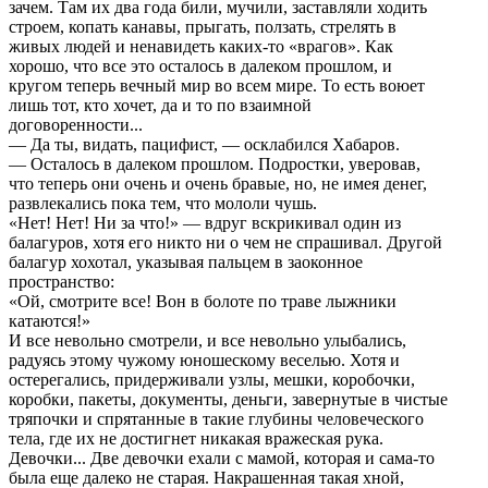
зачем. Там их два года били, мучили, заставляли ходить
строем, копать канавы, прыгать, ползать, стрелять в
живых людей и ненавидеть каких-то «врагов». Как
хорошо, что все это осталось в далеком прошлом, и
кругом теперь вечный мир во всем мире. То есть воюет
лишь тот, кто хочет, да и то по взаимной
договоренности...
— Да ты, видать, пацифист, — осклабился Хабаров.
— Осталось в далеком прошлом. Подростки, уверовав,
что теперь они очень и очень бравые, но, не имея денег,
развлекались пока тем, что мололи чушь.
«Нет! Нет! Ни за что!» — вдруг вскрикивал один из
балагуров, хотя его никто ни о чем не спрашивал. Другой
балагур хохотал, указывая пальцем в заоконное
пространство:
«Ой, смотрите все! Вон в болоте по траве лыжники
катаются!»
И все невольно смотрели, и все невольно улыбались,
радуясь этому чужому юношескому веселью. Хотя и
остерегались, придерживали узлы, мешки, коробочки,
коробки, пакеты, документы, деньги, завернутые в чистые
тряпочки и спрятанные в такие глубины человеческого
тела, где их не достигнет никакая вражеская рука.
Девочки... Две девочки ехали с мамой, которая и сама-то
была еще далеко не старая. Накрашенная такая хной,