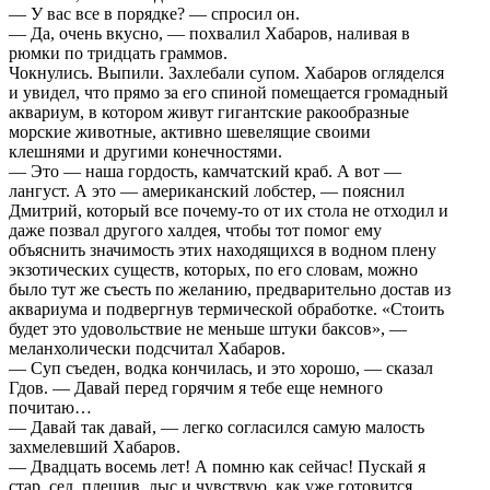
— У вас все в порядке? — спросил он.
— Да, очень вкусно, — похвалил Хабаров, наливая в
рюмки по тридцать граммов.
Чокнулись. Выпили. Захлебали супом. Хабаров огляделся
и увидел, что прямо за его спиной помещается громадный
аквариум, в котором живут гигантские ракообразные
морские животные, активно шевелящие своими
клешнями и другими конечностями.
— Это — наша гордость, камчатский краб. А вот —
лангуст. А это — американский лобстер, — пояснил
Дмитрий, который все почему-то от их стола не отходил и
даже позвал другого халдея, чтобы тот помог ему
объяснить значимость этих находящихся в водном плену
экзотических существ, которых, по его словам, можно
было тут же съесть по желанию, предварительно достав из
аквариума и подвергнув термической обработке. «Стоить
будет это удовольствие не меньше штуки баксов», —
меланхолически подсчитал Хабаров.
— Суп съеден, водка кончилась, и это хорошо, — сказал
Гдов. — Давай перед горячим я тебе еще немного
почитаю…
— Давай так давай, — легко согласился самую малость
захмелевший Хабаров.
— Двадцать восемь лет! А помню как сейчас! Пускай я
стар, сед, плешив, лыс и чувствую, как уже готовится