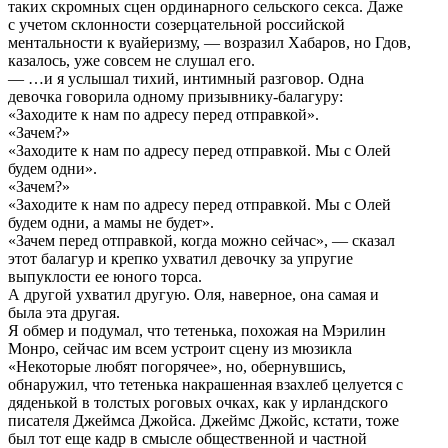
таких скромных сцен ординарного сельского секса. Даже
с учетом склонности созерцательной российской
ментальности к вуайеризму, — возразил Хабаров, но Гдов,
казалось, уже совсем не слушал его.
— …и я услышал тихий, интимный разговор. Одна
девочка говорила одному призывнику-балагуру:
«Заходите к нам по адресу перед отправкой».
«Зачем?»
«Заходите к нам по адресу перед отправкой. Мы с Олей
будем одни».
«Зачем?»
«Заходите к нам по адресу перед отправкой. Мы с Олей
будем одни, а мамы не будет».
«Зачем перед отправкой, когда можно сейчас», — сказал
этот балагур и крепко ухватил девочку за упругие
выпуклости ее юного торса.
А другой ухватил другую. Оля, наверное, она самая и
была эта другая.
Я обмер и подумал, что тетенька, похожая на Мэрилин
Монро, сейчас им всем устроит сцену из мюзикла
«Некоторые любят погорячее», но, обернувшись,
обнаружил, что тетенька накрашенная взахлеб целуется с
дяденькой в толстых роговых очках, как у ирландского
писателя Джеймса Джойса. Джеймс Джойс, кстати, тоже
был тот еще кадр в смысле общественной и частной