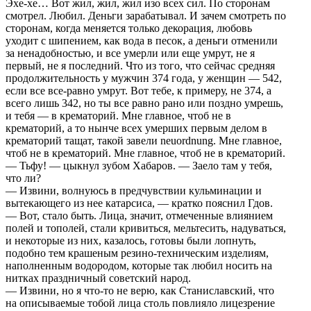
Эхе-хе… Вот жил, жил, жил изо всех сил. По сторонам
смотрел. Любил. Деньги зарабатывал. И зачем смотреть по
сторонам, когда меняется только декорация, любовь
уходит с шипением, как вода в песок, а деньги отменили
за ненадобностью, и все умерли или еще умрут, не я
первый, не я последний. Что из того, что сейчас средняя
продолжительность у мужчин 374 года, у женщин — 542,
если все все-равно умрут. Вот тебе, к примеру, не 374, а
всего лишь 342, но ты все равно рано или поздно умрешь,
и тебя — в крематорий. Мне главное, чтоб не в
крематорий, а то нынче всех умерших первым делом в
крематорий тащат, такой завели neuordnung. Мне главное,
чтоб не в крематорий. Мне главное, чтоб не в крематорий.
— Тьфу! — цыкнул зубом Хабаров. — Заело там у тебя,
что ли?
— Извини, волнуюсь в предчувствии кульминации и
вытекающего из нее катарсиса, — кратко пояснил Гдов.
— Вот, стало быть. Лица, значит, отмеченные влиянием
полей и тополей, стали кривиться, мельтесить, надуваться,
и некоторые из них, казалось, готовы были лопнуть,
подобно тем крашеным резино-техническим изделиям,
наполненным водородом, которые так любил носить на
нитках праздничный советский народ.
— Извини, но я что-то не верю, как Станиславский, что
на описываемые тобой лица столь повлияло лицезрение