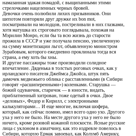
намазанная эдакая помадой, с выщипанными этими
стрелочками нацеленных черных бровей.
Девочки очень полюбили лихих призывников. Они
шепотом повторяли друг дружке их bon mot,
посматривали на молодцов, постреливали в них глазками,
хотя матушка их строговато поглядывала, похожая на
Мэрилин Монро, если бы та всю жизнь до старости
прожила в СССР и уже получала пенсию, увеличенную
на сумму монетизации льгот, объявленную министром
Зурабовым, которого ежедневно проклинала тогда вся
страна, а ему хоть бы хны.
И другие пассажиры тоже производили солидное
впечатление. Дяденька в толстых роговых очках, как у
ирландского писателя Джеймса Джойса, штук пять
дамочек медвежьего облика с расставленными (в Сибири
говорят «расшиперенными») коленками. Старушка —
божий одуванчик, старичок — в юности, видать,
приблатненный хитрован, тоже одетый в очки. Двое
«деловых», Федор и Кирилл, с электронными
калькуляторами… И еще многие, включая шофера,
который, как сейчас помню, имел всего одно ухо. Другого
уха у него не было. На месте другого уха у него не было
ничего, кроме розовой кожаной плоскости. Ясные русские
лица с уклоном в азиатчину, как это издревле повелось в
Сибири, которую Ермак завоевал, как Колумб Америку,