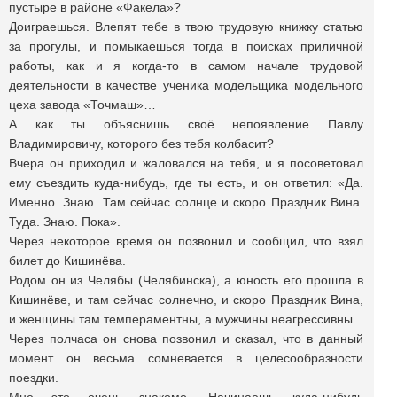
пустыре в районе «Факела»?
Доиграешься. Влепят тебе в твою трудовую книжку статью
за прогулы, и помыкаешься тогда в поисках приличной
работы, как и я когда-то в самом начале трудовой
деятельности в качестве ученика модельщика модельного
цеха завода «Точмаш»…
А как ты объяснишь своё непоявление Павлу
Владимировичу, которого без тебя колбасит?
Вчера он приходил и жаловался на тебя, и я посоветовал
ему съездить куда-нибудь, где ты есть, и он ответил: «Да.
Именно. Знаю. Там сейчас солнце и скоро Праздник Вина.
Туда. Знаю. Пока».
Через некоторое время он позвонил и сообщил, что взял
билет до Кишинёва.
Родом он из Челябы (Челябинска), а юность его прошла в
Кишинёве, и там сейчас солнечно, и скоро Праздник Вина,
и женщины там темпераментны, а мужчины неагрессивны.
Через полчаса он снова позвонил и сказал, что в данный
момент он весьма сомневается в целесообразности
поездки.