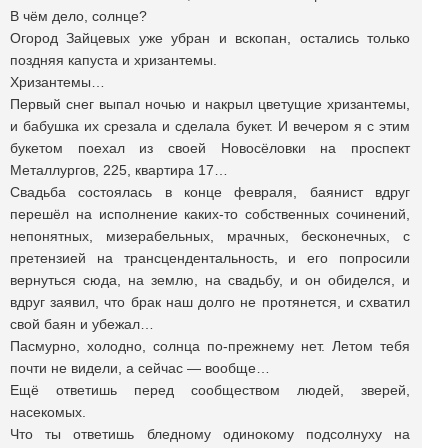
В чём дело, солнце?
Огород Зайцевых уже убран и вскопан, остались только
поздняя капуста и хризантемы.
Хризантемы…
Первый снег выпал ночью и накрыл цветущие хризантемы,
и бабушка их срезала и сделала букет. И вечером я с этим
букетом поехал из своей Новосёловки на проспект
Металлургов, 225, квартира 17…
Свадьба состоялась в конце февраля, баянист вдруг
перешёл на исполнение каких-то собственных сочинений,
непонятных, мизерабельных, мрачных, бесконечных, с
претензией на трансцендентальность, и его попросили
вернуться сюда, на землю, на свадьбу, и он обиделся, и
вдруг заявил, что брак наш долго не протянется, и схватил
свой баян и убежал…
Пасмурно, холодно, солнца по-прежнему нет. Летом тебя
почти не видели, а сейчас — вообще…
Ещё ответишь перед сообществом людей, зверей,
насекомых.
Что ты ответишь бледному одинокому подсолнуху на