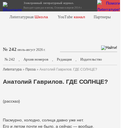
Электронный литературный журнал.
Выходит один раз в месяц. Основан в апреле 2014 г.
Школа
канал
Лиterraтурная
YouTube
Партнеры
№ 242
июль-август 2026 г.
№ 242
Архив номеров
Редакция
Издательство
.
.
.
Лиterraтура
»
Проза
» Анатолий Гаврилов. ГДЕ СОЛНЦЕ?
Анатолий Гаврилов. ГДЕ СОЛНЦЕ?
(рассказ)
Пасмурно, холодно, солнца давно уже нет.
Его и летом почти не было, а сейчас — вообще.