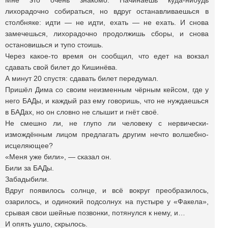
Мне это очень знакомо. Начинаешь куда-нибудь
лихорадочно собираться, но вдруг останавливаешься в
столбняке: идти — не идти, ехать — не ехать. И снова
замечешься, лихорадочно продолжишь сборы, и снова
остановишься и тупо стоишь.
Через какое-то время он сообщил, что едет на вокзал
сдавать свой билет до Кишинёва.
А минут 20 спустя: сдавать билет передумал.
Пришёл Дима со своим неизменным чёрным кейсом, где у
него БАДы, и каждый раз ему говоришь, что не нуждаешься
в БАДах, но он словно не слышит и гнёт своё.
Не смешно ли, не глупо ли человеку с нервически-
измождённым лицом предлагать другим нечто волшебно-
исцеляющее?
«Меня уже били», — сказал он.
Били за БАДы.
Забадыбили.
Вдруг появилось солнце, и всё вокруг преобразилось,
озарилось, и одинокий подсолнух на пустыре у «Факела»,
срывая свои шейные позвонки, потянулся к нему, и…
И опять ушло, скрылось.