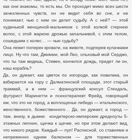
как они знакомы, то есть мы. Он проходит мимо всех шести
зачехленных чувств, он не видит себя во сне, и не
понимает, чью с ним он делит судьбу. А с ней? — этой
худенькой женщиной-мальчиком с этой колкой стернею
волос, с этой жаркою дрожью запальчивой, с этим телом,
сошедшим с колес… — чью судьбу?
Она лежит поперек кровати, на животе, подперев кулачками
лицо. Ну что там, Джимми, мой Лео, ольховый мой Серджо,
что ты там видишь, Стивен, кончился дождь, придет ли он,
наш корабль?
Да, он думает, как цветок по изгороди, как повилика, он
взбирается на гору с Далматинской площади, этот старый
трамвай, а в нем — французский консул Стендаль,
футурист Маринетти и психотерапевт Фрейд, говорящий
им, что это не город, а воплощенье либидо — итальянского,
женственного, божественного… Да, он думает, а город —
там, внизу, в дымке: кондитерско-имперские дредноуты 5-
этажных лепнин, щечка к щечке, но при этом делают вид,
что никого рядом. Каждый — пуп! Расписной, со ставнями и
непременно одним балконом — для торжественных