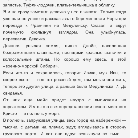
запястье. Туфли-лодочки, платье-тельняшка в облипку.
Я и не сразу заметил: девочка у нее в животе. Только когда
уже шли по улице и рассказывал о беременности Норы при
переезде к Франчини на Медулинску. Сказал, и вдруг
почему-то скользнул взглядом. Она улыбнулась,
перехватив. Девочка.
Длинная унылая земля, пишет Джойс, населенная
безграмотными славянами, носящими красные шапочки и
колоссальные штаны. Но хорошо ему здесь, в этой
«военно-морской Сибири».
Если что-то и сохранилось, говорит Ивика, муж Ивы, то
скорее всего — вон тот розовый дом, там могли они жить,
теперь это другая улица, а раньше была Медулинска, 7. До
свиданья.
От них еще мейл придет наутро с выписками на
хорватском. И что-то о светопредставлении некого местного
Кристо — в полночь у моря.
В полночь, запруживая улицы, весь город на набережной —
тысячи, с детьми на плечах, ждут, вглядываясь в сторону
грузового порта. И вот они вдруг вспыхнули во тьме —