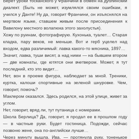
Берет уроки тосканского у Франчини в обмен на дублинский
диалект. (Быть не может, изумлялся своим ошибкам, я
учился у Данте! Ну да, говорит Франчини, он изъяснялся на
мертвом языке, ставшем живым после присоединения к
Вавилону местного волапюка этого захолустья).
Хожу по руинам, фотографирую. Кухонька, туалет… Старая
кладка, пару веков, не меньше. Вот и герб уцелел над
входом, едва различимый: лавка какого-то мясника, 1897…
Значит, лавка, туши висят, а над ними — на бывшем втором
— две комнаты, где ютятся они вчетвером. Может, я тут
последний, кто это видит…
Нет, вон в проеме фигура, наблюдает за мной. Треники,
куртка, калоши спортивные на зеленой шнуровке. Чем,
говорит, помочь?
Маклером оказался. Здесь родился, на этой улице, живет за
углом.
Нет, говорит, вряд ли, тут путаница с номерами.
Школа Берлица? Да, говорит, я продал ее в прошлом году
— в частные руки. Будет гостиница. Подожди, сейчас
позвоню жене, она по-английски лучше…
Через минуту вышла. Ива, — протянула руку, тоненькое