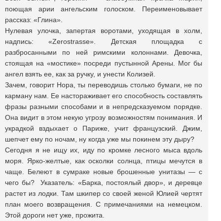
поющая арии ангельским голоском. Переименовывает
рассказ: «Глина».
Нулевая улочка, запертая воротами, уходящая в холм,
надпись: «Zerostrasse». Детская площадка с
разбросанными по ней римскими колоннами. Девочка,
стоящая на «мостике» посреди пустынной Арены. Мог бы
ангел взять ее, как за ручку, и унести Колизей.
Зачем, говорит Нора, ты переводишь столько бумаги, не по
карману нам. Ее настораживает его способность составлять
фразы разными способами и в непредсказуемом порядке.
Она видит в этом некую угрозу возможностям понимания. И
украдкой вздыхает о Париже, учит французский. Джим,
шепчет ему по ночам, ну когда уже мы покинем эту дыру?
Сегодня я не ищу их, иду по кромке лесного мыса вдоль
моря. Ярко-желтые, как осколки солнца, птицы мечутся в
чаще. Белеют в сумраке новые брошенные унитазы — с
чего бы? Указатель: «Барка, постоялый двор», и деревце
растет из лодки. Там шкипер со своей женой Юлией чертят
план моего возвращения. С примечаниями на немецком.
Этой дороги нет уже, прожита.