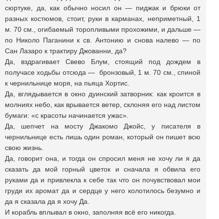
сюртуке, да, как обычно носил он — пиджак и брюки от
разных костюмов, стоит, руки в карманах, неприметный, 1
м. 70 см., огибаемый торопливыми прохожими, и дальше —
по Николо Паганини к св. Антонию и снова налево — по
Сан Лазаро к трактиру Джованни, да?
Да, вздрагивает Свево Блум, стоящий под дождем в
получасе ходьбы отсюда — бронзовый, 1 м. 70 см., спиной
к чернильнице моря, на пьяца Хортис.
Да, вглядывается в окно дуинский затворник: как кроится в
молниях небо, как врывается ветер, склоняя его над листом
бумаги: «с красоты начинается ужас».
Да, шепчет на мосту Джакомо Джойс, у писателя в
чернильнице есть лишь один роман, который он пишет всю
свою жизнь.
Да, говорит она, и тогда он спросил меня не хочу ли я да
сказать да мой горный цветок и сначала я обвила его
руками да и привлекла к себе так что он почувствовал мои
груди их аромат да и сердце у него колотилось безумно и
да я сказала да я хочу Да.
И корабль вплывал в окно, заполняя всё его никогда.