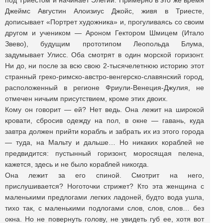
под Триестом и начинает Элегии. Примерно в это же время
Джеймс Августин Алоизиус Джойс, живя в Триесте,
дописывает «Портрет художника» и, прогуливаясь со своим
другом и учеником — Ароном Гектором Шмицем (Итало
Звево), будущим прототипом Леопольда Блума,
задумывает Улисс. Оба смотрят в один морской горизонт.
Ни до, ни после за всю свою 2-тысячелетнюю историю этот
странный греко-римско-австро-венгерско-славянский город,
расположенный в регионе Фриули-Венеция-Джулия, не
отмечен ничьим присутствием, кроме этих двоих.
Кому он говорит — ей? Нет ведь. Она лежит на широкой
кровати, сбросив одежду на пол, в окне — гавань, куда
завтра должен прийти корабль и забрать их из этого города
— туда, на Мальту и дальше… Но никаких кораблей не
предвидится: пустынный горизонт, моросящая пелена,
кажется, здесь и не было кораблей никогда.
Она лежит за его спиной. Смотрит на него,
прислушивается? Ноготочки стрижет? Кто эта женщина с
маленькими предлогами легких ладоней, будто вода ушла,
тихо так, с маленькими подлогами слов, слов, слов… без
окна. Но не повернуть голову, не увидеть губ ее, хотя вот