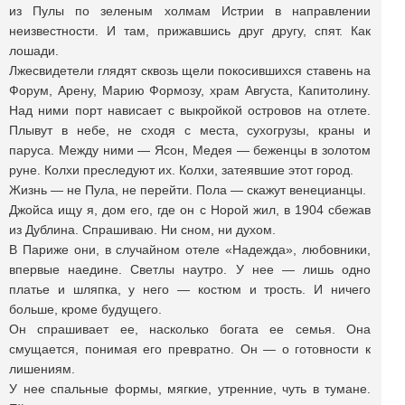
из Пулы по зеленым холмам Истрии в направлении
неизвестности. И там, прижавшись друг другу, спят. Как
лошади.
Лжесвидетели глядят сквозь щели покосившихся ставень на
Форум, Арену, Марию Формозу, храм Августа, Капитолину.
Над ними порт нависает с выкройкой островов на отлете.
Плывут в небе, не сходя с места, сухогрузы, краны и
паруса. Между ними — Ясон, Медея — беженцы в золотом
руне. Колхи преследуют их. Колхи, затеявшие этот город.
Жизнь — не Пула, не перейти. Пола — скажут венецианцы.
Джойса ищу я, дом его, где он с Норой жил, в 1904 сбежав
из Дублина. Спрашиваю. Ни сном, ни духом.
В Париже они, в случайном отеле «Надежда», любовники,
впервые наедине. Светлы наутро. У нее — лишь одно
платье и шляпка, у него — костюм и трость. И ничего
больше, кроме будущего.
Он спрашивает ее, насколько богата ее семья. Она
смущается, понимая его превратно. Он — о готовности к
лишениям.
У нее спальные формы, мягкие, утренние, чуть в тумане.