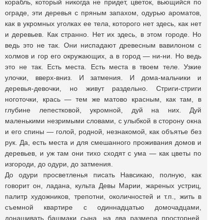
корабль, который никогда не придет, цветок, вьющийся по
ограде, эти деревья с пряным запахом, одурью ароматов,
как в укромных уголках ее тела, которого нет здесь, как нет
и деревьев. Как странно. Нет их здесь, в этом городе. Но
ведь это не так. Они ниспадают древесным вавилоном с
холмов и гор его окружающих, а в город — ни-ни. Но ведь
это не так. Есть места. Есть места в твоем теле. Узкие
улочки, вверх-вниз. И затмения. И дома-мальчики и
деревья-девочки, но живут раздельно. Стриги-стриги
ноготочки, крась — тем же матово красным, как там, в
глубине лепестковой, укромной, дуй на них. Дуй
маленькими незримыми словами, с улыбкой в сторону окна
и его спины — голой, родной, незнакомой, как объятье без
рук. Да, есть места и для смешанного проживания домов и
деревьев, и уж там они тихо сходят с ума — как цветы по
изгороди, до одури, до затмения.
До одури просветленья писать Навсикаю, полную, как
говорит он, ладана, культа Девы Марии, жареных устриц,
палитр художников, трепотни, околичностей и т.п., жить в
съемной квартире с одиннадцатью домочадцами,
донашивать башмаки сына, на два размера просторней,