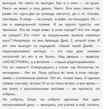
выходов. Но никто не выходит. Как и у окон — ни души.
Никто не живет в этих домах. Никто. Все окна темнят. Ну
разве что одно-два на громаду светится, да и то, похоже,
притворы. А люди — на улицах, в кафе, на площадях. Но —
как в замедленной съемке. И ни одного туриста, нет
пришлых. Кто же тогда живет в этом городе? Кто эти люди
на улицах? Кто стоит за опущенными жалюзи нежилых
окон? Например, по виа Армандо Диаз, 2, второй этаж. И
вот они выходят из парадной: «Какой такой Джойс, —
переспрашивают жильцы, — это наш дом, никаких
писателей тут нет и не было». Над дверью — вывеска:
«КАТАСТРОФА», а в витрине — старые радиоприемники.
Что он помнит? Отвернувшись к стене: как ботиночки те,
нелюдимы… Нет ее. Лишь рубаха во тьме в этом городе-
замке с отклеенным гримом. Нет ее, только тьма. И одними
губами она ему: встань! И он из пены встает, и вся жизнь —
как книга с рассыпанными листами — ни прочесть, ни
собрать…
Не собрать, Блум, не собрать цветенье. Как один
нескончаемый день — женщина, эти улочки в ней, пелена,