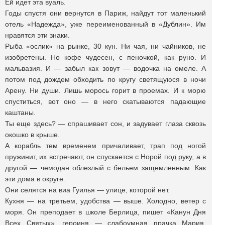
Ей идет эта вуаль.
Годы спустя они вернутся в Париж, найдут тот маленький
отель «Надежда», уже переименованный в «Дублин». Им
нравятся эти знаки.
Рыба «ослик» на рынке, 30 кун. Ни чая, ни чайников, не
изобретены. Но кофе чудесен, с пеночкой, как руно. И
мальвазия. И — забыл как зовут — водочка на омеле. А
потом под дождем обходить по кругу светящуюся в ночи
Арену. Ни души. Лишь морось горит в проемах. И к морю
спуститься, вот оно — в него скатываются падающие
каштаны.
Ты еще здесь? — спрашивает сон, и задувает глаза сквозь
окошко в крыше.
А корабль тем временем причаливает, трап под ногой
пружинит, их встречают, он спускается с Норой под руку, а в
другой — чемодан облезлый с бельем защемленным. Как
эти дома в округе.
Они селятся на виа Гуилья — улице, которой нет.
Кухня — на третьем, удобства — выше. Холодно, ветер с
моря. Он преподает в школе Берлица, пишет «Канун Дня
Всех Святых», героиня — слабоумная прачка Мария,