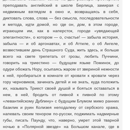
преподавать английский в школе Берлица, замирая с
недвижным взглядом в окно и, возвращаясь в себя,
диктовать слова, слова — без смысла, последовательности
и метода, идти домой, но где он, дом, в этом городе,
играющем им, как в наперсток, городе «увядающей
элегантности», о котором — о, счастье! — забыла история,
забыла — и об аргонавтах, и об Аттиле, о об Ангеле,
возвестившем день Страшного Суда, жить здесь, и больше
всего на свете трепетать от грозы, любить Пуччини,
говорить на триестино — будущем языке Поминок, до
одури обожать Нору, осыпаясь жаром от звериной нежности
к ней, пробираться в комнате от кровати к кровати через
гору черновиков, зачинать детей и не знать, куда положить
их, называть Триест своей душой и бояться оставаться в
нем, в ней, бродить от пивной к пивной по этому
«левантийскому Дублину» с будущим Блумом мимо ранних
базилик и руин Колизея неподалеку от сербского храма,
напевать своим тенором по-русски, поджимать надмирные
губы, писать Паунду, что, наверно, умрет этой тварной
ночью в «Полярной звезде» на Большом канале, где в