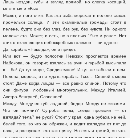
Лишь ноздри, губы и взгляд прямой, но слегка косящий,
меж «ты» и «Вы»…
Может, и ноготочки. Как эта зыбь морская в пелене сквозь
промельки солнца. И эти окаменелые громады стоят в
пелене, будто они без глаз, без рук, без чувств. Ни одного
моложе ста. Может, и есть, но в платьях 19-го и ранее. Нет
этих стекленеющих небоскребных големов — ни одного.
Да, корабль «Никогда», он и придет.
Или вот — будто полсотни Невских проспектов времен
Набокова, он говорит, взялись за руки и гурьбой высыпали
к… ба! Да тут море, Средиземное! И тут же забыли о нем.
Пелена, морось, и не ждать корабль. Тссс… Спиной к морю
стоят. Даже когда лицом — все равно спиной. Потому что
они фигура, любовный многоугольник. Между Италией,
Австро-Венгрией, Словенией…
Между. Между ее губ, ладоней, бедер. Между ее жизнями.
Что он помнит? Сугробы пены, следы промоин — от
взгляда? тела? ее руки? Стоит у края, одна рубаха на ней,
белей того, во что он обряжен, и водит взглядом от пят до
паха, и распускает его как пряжу. Но есть и третий, он что-
то помнит, он там, вдали, но и между ними: мол, часа нет,