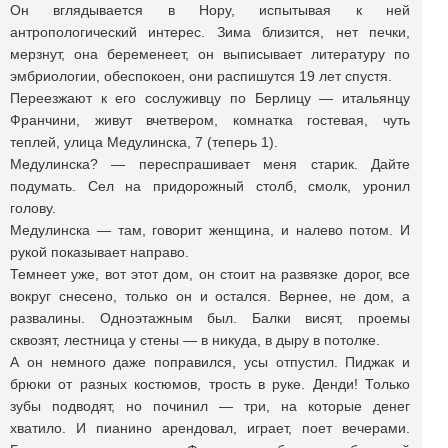
Он вглядывается в Нору, испытывая к ней
антропологический интерес. Зима близится, нет печки,
мерзнут, она беременеет, он выписывает литературу по
эмбриологии, обеспокоен, они распишутся 19 лет спустя.
Переезжают к его сослуживцу по Берлицу — итальянцу
Франчини, живут вчетвером, комнатка гостевая, чуть
теплей, улица Медулинска, 7 (теперь 1).
Медулинска? — переспрашивает меня старик. Дайте
подумать. Сел на придорожный столб, смолк, уронил
голову.
Медулинска — там, говорит женщина, и налево потом. И
рукой показывает направо.
Темнеет уже, вот этот дом, он стоит на развязке дорог, все
вокруг снесено, только он и остался. Вернее, не дом, а
развалины. Одноэтажным был. Балки висят, проемы
сквозят, лестница у стены — в никуда, в дыру в потолке.
А он немного даже поправился, усы отпустил. Пиджак и
брюки от разных костюмов, трость в руке. Денди! Только
зубы подводят, но починил — три, на которые денег
хватило. И пианино арендовал, играет, поет вечерами.