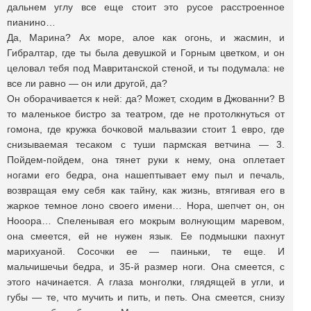
дальнем углу все еще стоит это русое расстроенное
пианино…
Да, Марина? Ах море, алое как огонь, и жасмин, и
Гибралтар, где ты была девушкой и Горным цветком, и он
целовал тебя под Мавританской стеной, и ты подумала: не
все ли равно — он или другой, да?
Он оборачивается к ней: да? Может, сходим в Джованни? В
то маленькое бистро за театром, где не протолкнуться от
гомона, где кружка бочковой мальвазии стоит 1 евро, где
снизываемая тесаком с туши пармская ветчина — 3.
Пойдем-пойдем, она тянет руки к нему, она оплетает
ногами его бедра, она нашептывает ему пыл и печаль,
возвращая ему себя как тайну, как жизнь, втягивая его в
жаркое темное лоно своего имени… Нора, шепчет он, он
Нооора… Спеленывая его мокрым волнующим маревом,
она смеется, ей не нужен язык. Ее подмышки пахнут
марихуаной. Сосочки ее — паиньки, те еще. И
мальчишечьи бедра, и 35-й размер ноги. Она смеется, с
этого начинается. А глаза монголки, глядящей в угли, и
губы — те, что мучить и пить, и петь. Она смеется, снизу