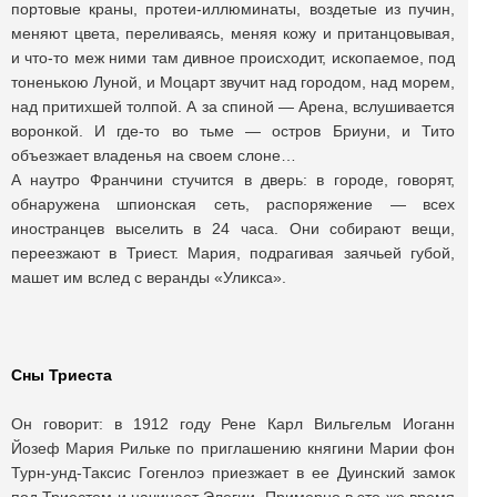
портовые краны, протеи-иллюминаты, воздетые из пучин,
меняют цвета, переливаясь, меняя кожу и пританцовывая,
и что-то меж ними там дивное происходит, ископаемое, под
тоненькою Луной, и Моцарт звучит над городом, над морем,
над притихшей толпой. А за спиной — Арена, вслушивается
воронкой. И где-то во тьме — остров Бриуни, и Тито
объезжает владенья на своем слоне…
А наутро Франчини стучится в дверь: в городе, говорят,
обнаружена шпионская сеть, распоряжение — всех
иностранцев выселить в 24 часа. Они собирают вещи,
переезжают в Триест. Мария, подрагивая заячьей губой,
машет им вслед с веранды «Уликса».
Сны Триеста
Он говорит: в 1912 году Рене Карл Вильгельм Иоганн
Йозеф Мария Рильке по приглашению княгини Марии фон
Турн-унд-Таксис Гогенлоэ приезжает в ее Дуинский замок