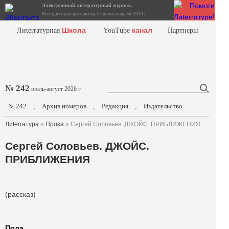
Электронный литературный журнал.
Выходит один раз в месяц. Основан в апреле 2014 г.
Школа
канал
Лиterraтурная
YouTube
Партнеры
№ 242
июль-август 2026 г.
№ 242
Архив номеров
Редакция
Издательство
.
.
.
Лиterraтура
»
Проза
» Сергей Соловьев. ДЖОЙС. ПРИБЛИЖЕНИЯ
Сергей Соловьев. ДЖОЙС.
ПРИБЛИЖЕНИЯ
(рассказ)
Пола