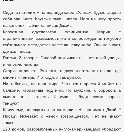
Сидит за столиком на веранде кафе «Уликс». Вдвое старше
себя здешнего. Круглые очки, шляпа. Нога на ногу, трость
на коленях. Табличка: писац Джойс.
Крохотная одутловатая официантка Мария с
ограниченными возможностями в сопровождении голубого
субтильного метрдотеля несет чашечку кофе. Они не знают,
где жил писац.
Гуилья, 2, говорю. Головой покачивают — нет такой улицы,
и не было никогда.
Старик подошел. Это там, в двух кварталах отсюда, где
книжный теперь. И отходя: я так думаю.
Ни таблички, ни ориентира. Человек в красной майке на
балконе, кариатиды под ним. Но мужские, с бородой, а
вместо ног — хвосты. И руки — будто «семь сорок»
танцуют.
Кричу ему, перекрывая поток машин. Не понимает. Джойс?
Писац? Исчезает, с женой возвращается. Нет, не знают
таких.
120 домов, разбомбленных англо-американцами убредают