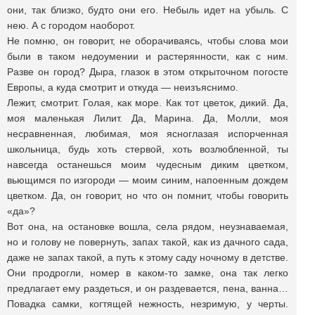
они, так близко, будто они его. Небыль идет на убыль. С
нею. А с городом наоборот.
Не помню, он говорит, не оборачиваясь, чтобы слова мои
были в таком недоумении и растерянности, как с ним.
Разве он город? Дыра, глазок в этом открыточном погосте
Европы, а куда смотрит и откуда — неизъяснимо.
Лежит, смотрит. Голая, как море. Как тот цветок, дикий. Да,
моя маленькая Лилит. Да, Марина. Да, Молли, моя
несравненная, любимая, моя ясноглазая испорченная
школьница, будь хоть стервой, хоть возлюбленной, ты
навсегда останешься моим чудесным диким цветком,
вьющимся по изгороди — моим синим, напоенным дождем
цветком. Да, он говорит, но что он помнит, чтобы говорить
«да»?
Вот она, на остановке вошла, села рядом, неузнаваемая,
но и голову не повернуть, запах такой, как из дачного сада,
даже не запах такой, а путь к этому саду ночному в детстве.
Они продрогли, номер в каком-то замке, она так легко
предлагает ему раздеться, и он раздевается, пена, ванна…
Повадка самки, когтящей нежность, незримую, у черты.