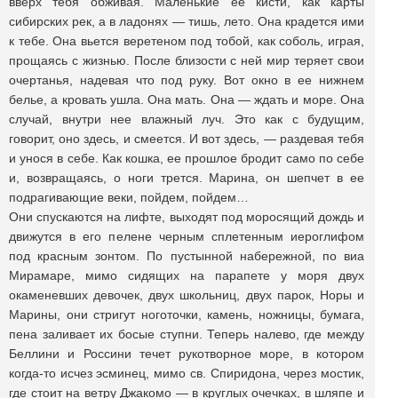
вверх тебя обживая. Маленькие ее кисти, как карты
сибирских рек, а в ладонях — тишь, лето. Она крадется ими
к тебе. Она вьется веретеном под тобой, как соболь, играя,
прощаясь с жизнью. После близости с ней мир теряет свои
очертанья, надевая что под руку. Вот окно в ее нижнем
белье, а кровать ушла. Она мать. Она — ждать и море. Она
случай, внутри нее влажный луч. Это как с будущим,
говорит, оно здесь, и смеется. И вот здесь, — раздевая тебя
и унося в себе. Как кошка, ее прошлое бродит само по себе
и, возвращаясь, о ноги трется. Марина, он шепчет в ее
подрагивающие веки, пойдем, пойдем…
Они спускаются на лифте, выходят под моросящий дождь и
движутся в его пелене черным сплетенным иероглифом
под красным зонтом. По пустынной набережной, по виа
Мирамаре, мимо сидящих на парапете у моря двух
окаменевших девочек, двух школьниц, двух парок, Норы и
Марины, они стригут ноготочки, камень, ножницы, бумага,
пена заливает их босые ступни. Теперь налево, где между
Беллини и Россини течет рукотворное море, в котором
когда-то исчез эсминец, мимо св. Спиридона, через мостик,
где стоит на ветру Джакомо — в круглых очечках, в шляпе и