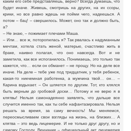
каким его себе представляешь, верно? Всегда думаешь, что
будет иначе. Живешь, смотришь на других, на их ссоры,
крики, но все равно ждешь не пойми чего, надеешься. А
потом – бац! – свершилось. Может, оно так и должно быть,
а?
– Не знаю, – пожимает плечами Маша.
– Или… все ж, поторопилась я? Так рвалась к надуманным
мечтам, хотела стать женой, матерью, счастливо жить в
браке, наивно полагая, что оно навсегда. Вот и не
заметила, как все испоганилось. Понимаешь, это только так
кажется, что… если он обманет – не прощу. Но на деле все
иначе. На деле – тебе уже под тридцатник, у тебя ребенок,
какая-то никчемная работенка, а мужчина твой… он… –
Карина вздыхает. – Он шляется по другим. Тот, кто клялся
быть верным до гробовой доски… Потому и не верю я в
клятвы! Нельзя самонадеянно заявлять, что дальше все
случится именно так, как ты себе нафантазировала. Нельзя
решать за время, за саму вечность! Мы меняемся,
переосмысливаем свои взгляды на жизнь, на близких… А
клятва – это ведь лицемерие. И не только друг другу, но и
самому Господу. Венчание – официальный акт лицемерия