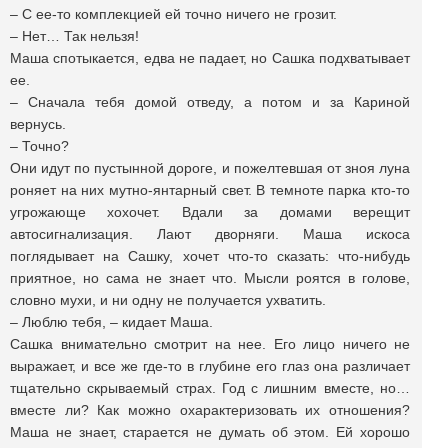
– С ее-то комплекцией ей точно ничего не грозит.
– Нет… Так нельзя!
Маша спотыкается, едва не падает, но Сашка подхватывает
ее.
– Сначала тебя домой отведу, а потом и за Кариной
вернусь.
– Точно?
Они идут по пустынной дороге, и пожелтевшая от зноя луна
роняет на них мутно-янтарный свет. В темноте парка кто-то
угрожающе хохочет. Вдали за домами верещит
автосигнализация. Лают дворняги. Маша искоса
поглядывает на Сашку, хочет что-то сказать: что-нибудь
приятное, но сама не знает что. Мысли роятся в голове,
словно мухи, и ни одну не получается ухватить.
– Люблю тебя, – кидает Маша.
Сашка внимательно смотрит на нее. Его лицо ничего не
выражает, и все же где-то в глубине его глаз она различает
тщательно скрываемый страх. Год с лишним вместе, но…
вместе ли? Как можно охарактеризовать их отношения?
Маша не знает, старается не думать об этом. Ей хорошо