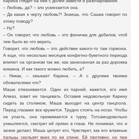
Карина глядит на нее с долей зависти и разочарования.
– Любовь, да? – зло усмехается она.
– Да какая к черту любовь?! Знаешь, что Сашка говорит по
этому поводу?
– Ну?
– Он говорит, что любовь – это феничка для дебилов, чтоб
тем было во что верить.
Говорит, что любовь – это действие какого-то там гормона.
А еще, что несколько месяцев конфетно-букетного периода
влияют на организм так же, как занюханная за раз дорожка
кокаина. И как такого можно любить, а?
– Никак, – хмыкает Карина. – А с другими твоими
обожателями что?
Маша отмахивается. Один из парней, кажется, его имя
Алмаз, зовет ее танцевать. Оставив недовольную Карину
сидеть за столиком, Маша выходит на центр танцпола.
Перед глазами все кружится. Трудно стоять на ногах. Чтобы
не упасть, она прижимается к турку. Тотсамодовольно
ухмыляется, смотрит ей прямо в глаза. Не понимая, что и
зачем делает, Маша целует его. Чувствует, как его влажные
пальцы скользят вниз по ее спине. Ей противно, но при