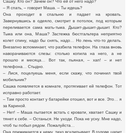
Сашку. Кто он? Зачем он? Что ей от него надо?
– Я спать, – говорит Маша. – Ты идешь?
Она проходит в спальню и падает на кровать.
Завернувшись в одеяло, смотрит в потолок, под которым
переливается сама мать-тьма. Дышит-дышит-дышит. Кто?
Тьма или она, Маша? Застежка бюстгальтера неприятно
колет спину, надо бы снять, надо… Но лень что-то делать.
Внезапно вспоминает, что разбила телефон. На глаза вновь
наворачиваются слезы: столько копила на него, а не
прошло и месяца… Вот так, пьяная, – хап! – и нет
телефона… Стыдно.
– Лися, поцелуешь меня, если скажу, что починил твой
мобильник?
Сашка появляется в комнате, протягивает ей телефон. Тот
исправно работает.
– Там просто контакт у батарейки отошел, вот и все. Это… я
за Кариной.
– Нет! – Маша пытается встать с кровати, хватает Сашку и
тянет к себе. – Останься. Не уходи. Пока не усну. Мне надо,
чтоб ты побыл рядом. Пожалуйста…
Она прижимается к нему, тихо всхлипывает. В голове царит