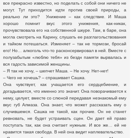
все прекрасно известно, но поделать с собой они ничего не
могут. Тут приходится идти против своей природы, а
реально ли это? Унижение – как следствие. И Маша
хорошо помнит вкус этого унижения, как-никак,
прочувствовала его на собственной шкуре. Там, в баре, она
могла смотреть на Карину, слушать ее разглагольствования
и тайком потешаться. Изменяет – так не тормози, бросай
его! Но… алкоголь что-то расконсервировал в ней. Вместе с
полузабытым «люблю тебя» из бездн памяти вырвалась и
вся гадость зависимой женщины.
– Я так не хочу, – шепчет Маша. – Не хочу. Нет-нет!
– Чего не хочешь? – спрашивает Сашка.
Она чувствует, как учащается его сердцебиение, и
догадывается, что именно это значит. Она поворачивается к
нему, целует, вместе со слюной передавая незнакомый ему
вкус губ Алмаза. Она знает, что может рассказать ему о
случившемся. Сашка не такой, как прочие. Он не станет
ревновать, не будет устраивать сцен. Он дает ей право
поступать так, как она считает нужным. И все же… ей не
нравится такая свобода. В ней она видит наплевательство.