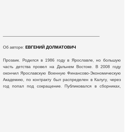
_________________________________________
Об авторе:
ЕВГЕНИЙ ДОЛМАТОВИЧ
Прозаик. Родился в 1986 году в Ярославле, но большую
часть детства провел на Дальнем Востоке. В 2008 году
окончил Ярославскую Военную Финансово-Экономическую
Академию, по контракту был распределен в Калугу, через
год попал под сокращение. Публиковался в сборниках,
журналах «Homo Legens», «Урал», «Север», «Уральский
следопыт», «Парус», «Опустошитель», «Крещатик»,
«Новый берег». Членом Союза российских писателей.