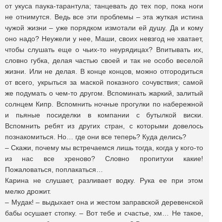
от укуса паука-тарантула; танцевать до тех пор, пока ноги
не отнимутся. Ведь все эти проблемы – эта жуткая истина
чужой жизни – уже порядком измотали ей душу. Да и кому
оно надо? Неужели у нее, Маши, своих невзгод не хватает,
чтобы слушать еще о чьих-то неурядицах? Впитывать их,
словно губка, делая частью своей и так не особо веселой
жизни. Или не делая. В конце концов, можно отгородиться
от всего, укрыться за маской показного сочувствия; самой
же подумать о чем-то другом. Вспоминать жаркий, залитый
солнцем Кипр. Вспомнить ночные прогулки по набережной
и пьяные посиделки в компании с бутылкой виски.
Вспомнить ребят из других стран, с которыми довелось
познакомиться. Но… где они все теперь? Куда делись?
– Скажи, почему мы встречаемся лишь тогда, когда у кого-то
из нас все хреново? Словно пропитухи какие!
Пожаловаться, поплакаться…
Карина не слушает, разливает водку. Рука ее при этом
мелко дрожит.
– Мудак! – выдыхает она и жестом заправской деревенской
бабы осушает стопку. – Вот тебе и счастье, хм… Не такое,