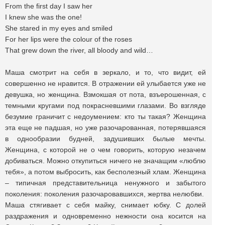
From the first day I saw her
I knew she was the one!
She stared in my eyes and smiled
For her lips were the colour of the roses
That grew down the river, all bloody and wild…
Маша смотрит на себя в зеркало, и то, что видит, ей
совершенно не нравится. В отражении ей улыбается уже не
девушка, но женщина. Взмокшая от пота, взъерошенная, с
темными кругами под покрасневшими глазами. Во взгляде
безумие граничит с недоумением: кто ты такая? Женщина
эта еще не падшая, но уже разочарованная, потерявшаяся
в однообразии будней, задушивших былые мечты.
Женщина, с которой не о чем говорить, которую незачем
добиваться. Можно откупиться ничего не значащим «люблю
тебя», а потом выбросить, как бесполезный хлам. Женщина
– типичная представительница ненужного и забытого
поколения: поколения разочаровавшихся, жертва нелюбви.
Маша стягивает с себя майку, снимает юбку. С долей
раздражения и одновременно нежности она косится на