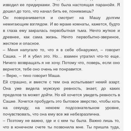
изводил ее придирками. Это была настоящая паранойя. Я
дошел до того, что начал бить ее, понимаешь?
Он поворачивается и смотрит на Машу долгим
немигающим взглядом. И во мраке комнаты, кажется, будто
в глаза ему закралась первобытная тьма. Нечто жуткое и
древнее, как сама жизнь. Нечто первобытно-звериное,
жесткое и опасное.
– Меня напугало то, что я в себе обнаружил, – говорит
Сашка. – И я убил это. Но… взамен утратил что-то еще.
Ничего возвращать я не хочу. Потому что, поверь, если оно
вернется, тебе оно очень не понравится.
– Верю, – тихо говорит Маша.
Ей страшно, и вместе с тем она испытывает некий азарт.
Она уже видела мужскую ревность, знает, до каких
пределов та может дойти. Но ей хочется увидеть ревность в
Сашке. Хочется пробудить это бытовое зверство, чтобы хоть
на секунду, на некоем подсознательном уровне,
почувствовать, что она ему все же небезразлична.
– Поэтому не важно, где и с кем ты была. Важно лишь то,
что в конечном счете ты позвонила мне. Ты пришла туда,