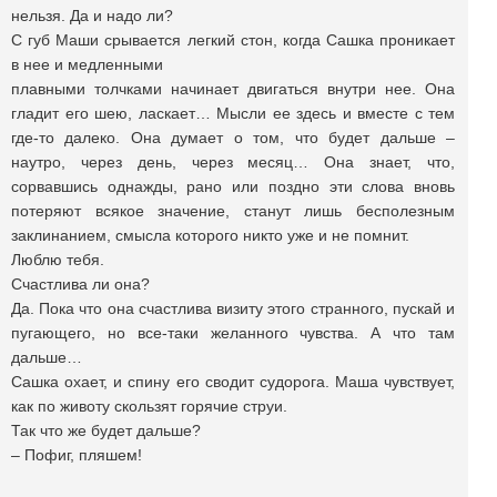
нельзя. Да и надо ли?
С губ Маши срывается легкий стон, когда Сашка проникает
в нее и медленными
плавными толчками начинает двигаться внутри нее. Она
гладит его шею, ласкает… Мысли ее здесь и вместе с тем
где-то далеко. Она думает о том, что будет дальше –
наутро, через день, через месяц… Она знает, что,
сорвавшись однажды, рано или поздно эти слова вновь
потеряют всякое значение, станут лишь бесполезным
заклинанием, смысла которого никто уже и не помнит.
Люблю тебя.
Счастлива ли она?
Да. Пока что она счастлива визиту этого странного, пускай и
пугающего, но все-таки желанного чувства. А что там
дальше…
Сашка охает, и спину его сводит судорога. Маша чувствует,
как по животу скользят горячие струи.
Так что же будет дальше?
– Пофиг, пляшем!