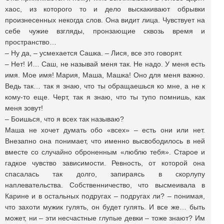
хаос, из которого то и дело выскакивают обрывки
произнесенных некогда слов. Она видит лица. Чувствует на
себе чужие взгляды, пронзающие сквозь время и
пространство…
– Ну да, – усмехается Сашка. – Лися, все это говорят.
– Нет! И… Саш, не называй меня так. Не надо. У меня есть
имя. Мое имя! Мария, Маша, Машка! Оно для меня важно.
Ведь так… так я знаю, что ты обращаешься ко мне, а не к
кому-то еще. Черт, так я знаю, что ты тупо помнишь, как
меня зовут!
– Боишься, что я всех так называю?
Маша не хочет думать обо «всех» – есть они или нет.
Внезапно она понимает, что именно высвободилось в ней
вместе со случайно оброненным «люблю тебя». Старое и
гадкое чувство зависимости. Ревность, от которой она
спасалась так долго, запираясь в скорлупу
наплевательства. Собственничество, что высмеивала в
Карине и в остальных подругах – подругах ли? – понимая,
что захоти мужик гулять, он будет гулять. И все же… быть
может, ни – эти несчастные глупые девки – тоже знают? Им