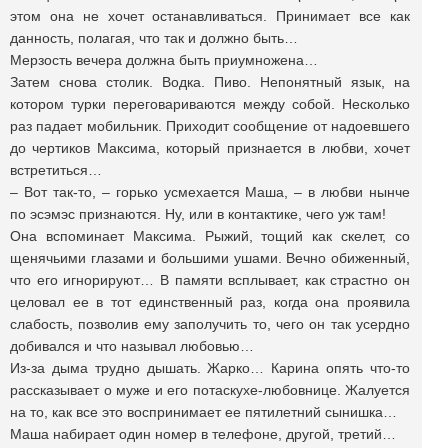
этом она не хочет останавливаться. Принимает все как
данность, полагая, что так и должно быть…
Мерзость вечера должна быть приумножена…
Затем снова столик. Водка. Пиво. Непонятный язык, на
котором турки переговариваются между собой. Несколько
раз падает мобильник. Приходит сообщение от надоевшего
до чертиков Максима, который признается в любви, хочет
встретиться…
– Вот так-то, – горько усмехается Маша, – в любви нынче
по эсэмэс признаются. Ну, или в контактике, чего уж там!
Она вспоминает Максима. Рыжий, тощий как скелет, со
щенячьими глазами и большими ушами. Вечно обиженный,
что его игнорируют… В памяти всплывает, как страстно он
целовал ее в тот единственный раз, когда она проявила
слабость, позволив ему заполучить то, чего он так усердно
добивался и что называл любовью…
Из-за дыма трудно дышать. Жарко… Карина опять что-то
рассказывает о муже и его потаскухе-любовнице. Жалуется
на то, как все это воспринимает ее пятилетний сынишка…
Маша набирает один номер в телефоне, другой, третий…