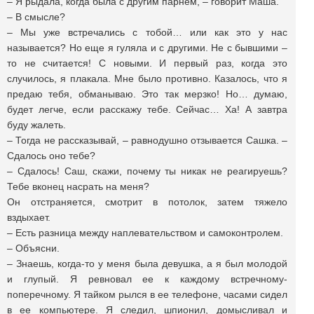
– Я рыдала, когда была с другим парнем, – говорит Маша.
– В смысле?
– Мы уже встречались с тобой… или как это у нас
называется? Но еще я гуляла и с другими. Не с бывшими –
то не считается! С новыми. И первый раз, когда это
случилось, я плакала. Мне было противно. Казалось, что я
предаю тебя, обманываю. Это так мерзко! Но… думаю,
будет легче, если расскажу тебе. Сейчас… Ха! А завтра
буду жалеть.
– Тогда не рассказывай, – равнодушно отзывается Сашка. –
Сдалось оно тебе?
– Сдалось! Саш, скажи, почему ты никак не реагируешь?
Тебе вконец насрать на меня?
Он отстраняется, смотрит в потолок, затем тяжело
вздыхает.
– Есть разница между наплевательством и самоконтролем.
– Объясни.
– Знаешь, когда-то у меня была девушка, а я был молодой
и глупый. Я ревновал ее к каждому встречному-
поперечному. Я тайком рылся в ее телефоне, часами сидел
в ее компьютере. Я следил, шпионил, домысливал и