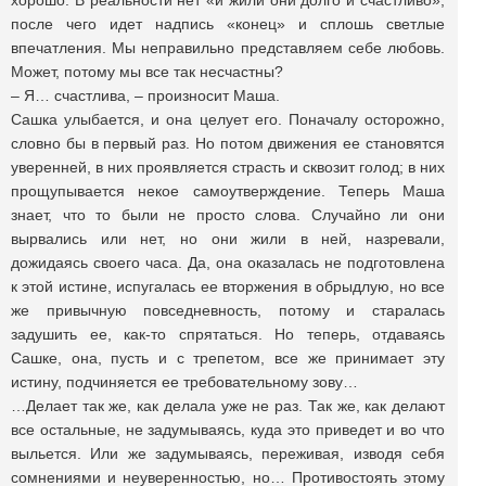
хорошо. В реальности нет «и жили они долго и счастливо»,
после чего идет надпись «конец» и сплошь светлые
впечатления. Мы неправильно представляем себе любовь.
Может, потому мы все так несчастны?
– Я… счастлива, – произносит Маша.
Сашка улыбается, и она целует его. Поначалу осторожно,
словно бы в первый раз. Но потом движения ее становятся
уверенней, в них проявляется страсть и сквозит голод; в них
прощупывается некое самоутверждение. Теперь Маша
знает, что то были не просто слова. Случайно ли они
вырвались или нет, но они жили в ней, назревали,
дожидаясь своего часа. Да, она оказалась не подготовлена
к этой истине, испугалась ее вторжения в обрыдлую, но все
же привычную повседневность, потому и старалась
задушить ее, как-то спрятаться. Но теперь, отдаваясь
Сашке, она, пусть и с трепетом, все же принимает эту
истину, подчиняется ее требовательному зову…
…Делает так же, как делала уже не раз. Так же, как делают
все остальные, не задумываясь, куда это приведет и во что
выльется. Или же задумываясь, переживая, изводя себя
сомнениями и неуверенностью, но… Противостоять этому