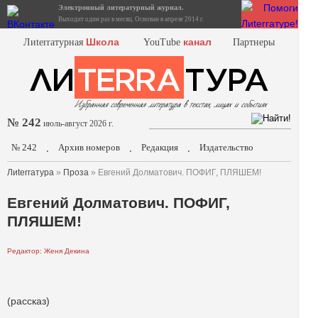
Электронный литературный журнал.
Выходит один раз в месяц. Основан в апреле 2014 г.
Школа
канал
Лиterraтурная
YouTube
Партнеры
№ 242
июль-август 2026 г.
№ 242
Архив номеров
Редакция
Издательство
.
.
.
Лиterraтура
»
Проза
» Евгений Долматович. ПОФИГ, ПЛЯШЕМ!
Евгений Долматович. ПОФИГ,
ПЛЯШЕМ!
Редактор: Женя Декина
(рассказ)