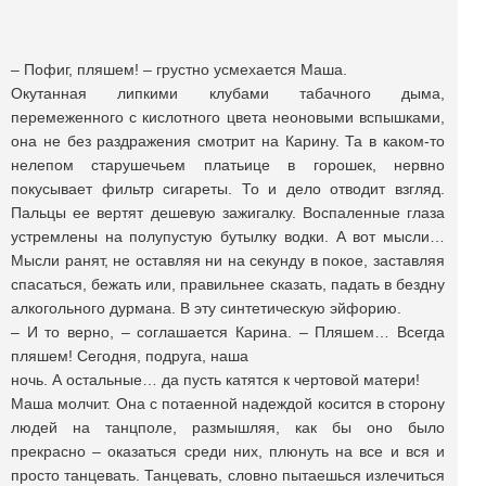
– Пофиг, пляшем! – грустно усмехается Маша.
Окутанная липкими клубами табачного дыма,
перемеженного с кислотного цвета неоновыми вспышками,
она не без раздражения смотрит на Карину. Та в каком-то
нелепом старушечьем платьице в горошек, нервно
покусывает фильтр сигареты. То и дело отводит взгляд.
Пальцы ее вертят дешевую зажигалку. Воспаленные глаза
устремлены на полупустую бутылку водки. А вот мысли…
Мысли ранят, не оставляя ни на секунду в покое, заставляя
спасаться, бежать или, правильнее сказать, падать в бездну
алкогольного дурмана. В эту синтетическую эйфорию.
– И то верно, – соглашается Карина. – Пляшем… Всегда
пляшем! Сегодня, подруга, наша
ночь. А остальные… да пусть катятся к чертовой матери!
Маша молчит. Она с потаенной надеждой косится в сторону
людей на танцполе, размышляя, как бы оно было
прекрасно – оказаться среди них, плюнуть на все и вся и
просто танцевать. Танцевать, словно пытаешься излечиться