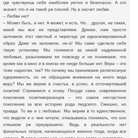
где чувствуешь себя наиболее уютно и безопасно. А это
значит, что я не такой уж плохой. Ну а насчет любви…
– Любви нет!
– Может быть, и нет. А может, и есть. Но… другая, не такая,
какой мы все ее представляем. Думаю, нам просто
заложили этот светлый и чересчур уж идеализированный
образ. Даже не заложили, не-а! Мы сами сделали себе
такую установку. Мы гоняемся за некой надуманной
любовью, разыскиваем ее повсюду и не понимаем, что
кроме как в кино и в книгах ее нигде больше нет. Вера – это
тоже наркотик, так? Но почему мы принимаем религиозную
одержимость, но не обращаем внимания на иного вида
веру? Мы же верим в счастье, в успех, в осточертевший
позитив! Стремимся к этому. Посуди сама: современное
поколение позитивореанцев – это самое несчастное
поколение за всю историю рода людского. Смешно, но
правда. То же и с любовью. Мы верим в то единственное,
что видели и о чем читали, отказываясь понимать, что оно
слишком уж приукрашено. Ведь в реальности нет
финальных титров, начинающихся именно тогда, когда все