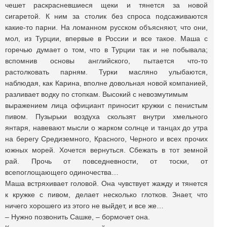
чешет раскрасневшиеся щеки и тянется за новой
сигаретой. К ним за столик без спроса подсаживаются
какие-то парни. На ломанном русском объясняют, что они,
мол, из Турции, впервые в России и все такое. Маша с
горечью думает о том, что в Турции так и не побывала;
вспомнив основы английского, пытается что-то
растолковать парням. Турки масляно улыбаются,
наблюдая, как Карина, вполне довольная новой компанией,
разливает водку по стопкам. Высокий с невозмутимым
выражением лица официант приносит кружки с пенистым
пивом. Пузырьки воздуха скользят внутри хмельного
янтаря, навевают мысли о жарком солнце и танцах до утра
на берегу Средиземного, Красного, Черного и всех прочих
южных морей. Хочется вернуться. Сбежать в тот земной
рай. Прочь от повседневности, от тоски, от
всепоглощающего одиночества…
Маша встряхивает головой. Она чувствует жажду и тянется
к кружке с пивом, делает несколько глотков. Знает, что
ничего хорошего из этого не выйдет, и все же…
– Нужно позвонить Сашке, – бормочет она.