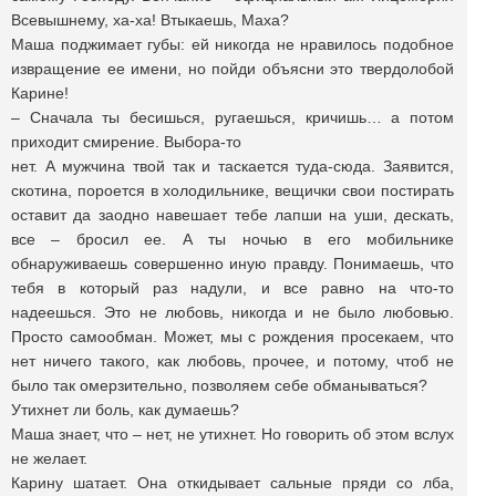
Всевышнему, ха-ха! Втыкаешь, Маха?
Маша поджимает губы: ей никогда не нравилось подобное
извращение ее имени, но пойди объясни это твердолобой
Карине!
– Сначала ты бесишься, ругаешься, кричишь… а потом
приходит смирение. Выбора-то
нет. А мужчина твой так и таскается туда-сюда. Заявится,
скотина, пороется в холодильнике, вещички свои постирать
оставит да заодно навешает тебе лапши на уши, дескать,
все – бросил ее. А ты ночью в его мобильнике
обнаруживаешь совершенно иную правду. Понимаешь, что
тебя в который раз надули, и все равно на что-то
надеешься. Это не любовь, никогда и не было любовью.
Просто самообман. Может, мы с рождения просекаем, что
нет ничего такого, как любовь, прочее, и потому, чтоб не
было так омерзительно, позволяем себе обманываться?
Утихнет ли боль, как думаешь?
Маша знает, что – нет, не утихнет. Но говорить об этом вслух
не желает.
Карину шатает. Она откидывает сальные пряди со лба,