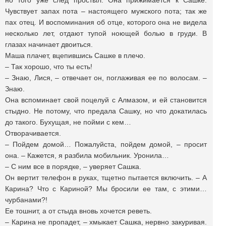
но того уже след простыл. Она прижимается к Сашке.
Чувствует запах пота – настоящего мужского пота; так же
пах отец. И воспоминания об отце, которого она не видела
несколько лет, отдают тупой ноющей болью в груди. В
глазах начинает двоиться.
Маша плачет, вцепившись Сашке в плечо.
– Так хорошо, что ты есть!
– Знаю, Лися, – отвечает он, поглаживая ее по волосам. –
Знаю.
Она вспоминает свой поцелуй с Алмазом, и ей становится
стыдно. Не потому, что предала Сашку, но что докатилась
до такого. Бухущая, не пойми с кем…
Отворачивается.
– Пойдем домой… Пожалуйста, пойдем домой, – просит
она. – Кажется, я разбила мобильник. Уронила…
– С ним все в порядке, – уверяет Сашка.
Он вертит телефон в руках, тщетно пытается включить. – А
Карина? Что с Кариной? Мы бросили ее там, с этими…
чурбанами?!
Ее тошнит, а от стыда вновь хочется реветь.
– Карина не пропадет, – хмыкает Сашка, нервно закуривая.