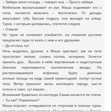
– Забери меня отсюда, – говорит она. – Просто забери.
Мобильник выскальзывает из рук. Маша поднимает его с
пола, пытается включить – бесполезно. От досады
закусывает губу. Бросив подругу, она выходит на улицу.
Турок, с которым целовалась, плетется следом.
– Отвали!
Но турок не понимает, улыбается, на ломаном русском
предлагает куда-то ехать с ним и его друзьями.
– Да отстань ты!
Ночь выдалась душная, и Маша чувствует, как на теле
проступает липкая, словно патока, испарина. Хочется
принять душ… Высоко в небе мертвенным и недоступным
блеском переливаются тысячелетние звезды. По
растрескавшемуся асфальту, будто длинные
алчные пальцы из недр самой преисподней, ползут густые
тени. Ветер приносит запах неспящего города, чьи-то
голоса и смех, гул машин…
Возникший буквально из ниоткуда Сашка касается ее плеча.
– Ты как? Нормально?
Маша моргает, оглядывается по сторонам в поисках турка,