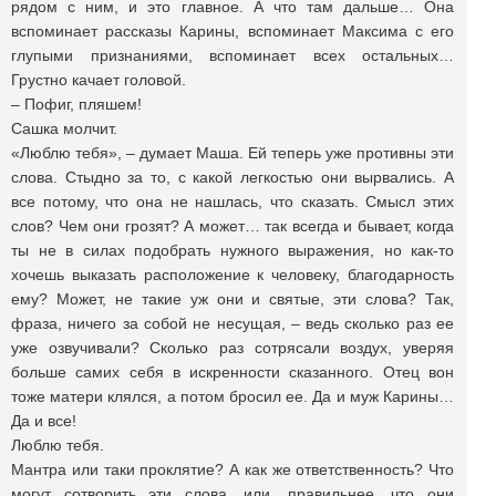
рядом с ним, и это главное. А что там дальше… Она
вспоминает рассказы Карины, вспоминает Максима с его
глупыми признаниями, вспоминает всех остальных…
Грустно качает головой.
– Пофиг, пляшем!
Сашка молчит.
«Люблю тебя», – думает Маша. Ей теперь уже противны эти
слова. Стыдно за то, с какой легкостью они вырвались. А
все потому, что она не нашлась, что сказать. Смысл этих
слов? Чем они грозят? А может… так всегда и бывает, когда
ты не в силах подобрать нужного выражения, но как-то
хочешь выказать расположение к человеку, благодарность
ему? Может, не такие уж они и святые, эти слова? Так,
фраза, ничего за собой не несущая, – ведь сколько раз ее
уже озвучивали? Сколько раз сотрясали воздух, уверяя
больше самих себя в искренности сказанного. Отец вон
тоже матери клялся, а потом бросил ее. Да и муж Карины…
Да и все!
Люблю тебя.
Мантра или таки проклятие? А как же ответственность? Что
могут сотворить эти слова, или, правильнее, что они