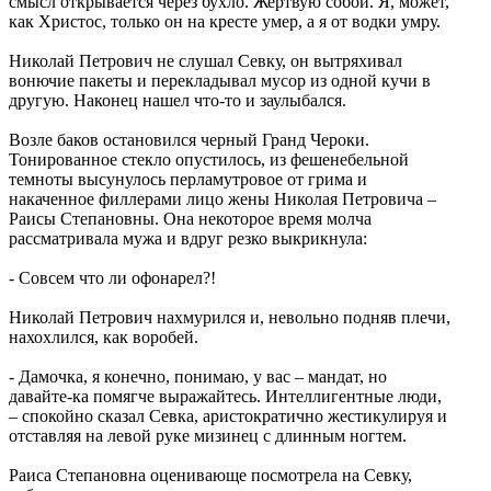
смысл открывается через бухло. Жертвую собой. Я, может,
как Христос, только он на кресте умер, а я от водки умру.
Николай Петрович не слушал Севку, он вытряхивал
вонючие пакеты и перекладывал мусор из одной кучи в
другую. Наконец нашел что-то и заулыбался.
Возле баков остановился черный Гранд Чероки.
Тонированное стекло опустилось, из фешенебельной
темноты высунулось перламутровое от грима и
накаченное филлерами лицо жены Николая Петровича –
Раисы Степановны. Она некоторое время молча
рассматривала мужа и вдруг резко выкрикнула:
- Совсем что ли офонарел?!
Николай Петрович нахмурился и, невольно подняв плечи,
нахохлился, как воробей.
- Дамочка, я конечно, понимаю, у вас – мандат, но
давайте-ка помягче выражайтесь. Интеллигентные люди,
– спокойно сказал Севка, аристократично жестикулируя и
отставляя на левой руке мизинец с длинным ногтем.
Раиса Степановна оценивающе посмотрела на Севку,