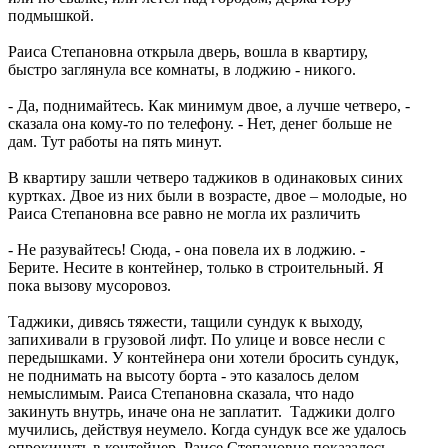
подмышкой.
Раиса Степановна открыла дверь, вошла в квартиру,
быстро заглянула все комнаты, в лоджию - никого.
- Да, поднимайтесь. Как минимум двое, а лучше четверо, -
сказала она кому-то по телефону. - Нет, денег больше не
дам. Тут работы на пять минут.
В квартиру зашли четверо таджиков в одинаковых синих
куртках. Двое из них были в возрасте, двое – молодые, но
Раиса Степановна все равно не могла их различить
- Не разувайтесь! Сюда, - она повела их в лоджию. -
Берите. Несите в контейнер, только в строительный. Я
пока вызову мусоровоз.
Таджики, дивясь тяжести, тащили сундук к выходу,
запихивали в грузовой лифт. По улице и вовсе несли с
передышками. У контейнера они хотели бросить сундук,
не поднимать на высоту борта - это казалось делом
немыслимым. Раиса Степановна сказала, что надо
закинуть внутрь, иначе она не заплатит. Таджики долго
мучились, действуя неумело. Когда сундук все же удалось
опрокинуть в контейнер, Раисе Степановне показалось,