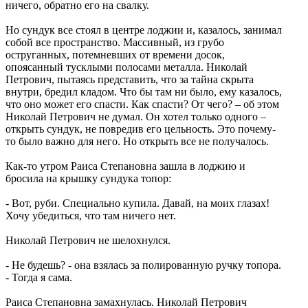
ничего, обратно его на свалку.
Но сундук все стоял в центре лоджии и, казалось, занимал
собой все пространство. Массивный, из грубо
оструганных, потемневших от времени досок,
опоясанный тусклыми полосами металла. Николай
Петрович, пытаясь представить, что за тайна скрыта
внутри, бредил кладом. Что бы там ни было, ему казалось,
что оно может его спасти. Как спасти? От чего? – об этом
Николай Петрович не думал. Он хотел только одного –
открыть сундук, не повредив его цельность. Это почему-
то было важно для него. Но открыть все не получалось.
Как-то утром Раиса Степановна зашла в лоджию и
бросила на крышку сундука топор:
- Вот, руби. Специально купила. Давай, на моих глазах!
Хочу убедиться, что там ничего нет.
Николай Петрович не шелохнулся.
- Не будешь? - она взялась за полированную ручку топора.
- Тогда я сама.
Раиса Степановна замахнулась. Николай Петрович