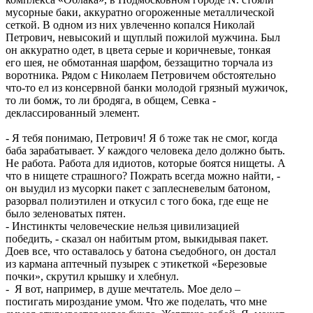
мусорные баки, аккуратно огороженные металлической
сеткой. В одном из них увлеченно копался Николай
Петрович, невысокий и щуплый пожилой мужчина. Был
он аккуратно одет, в цвета серые и коричневые, тонкая
его шея, не обмотанная шарфом, беззащитно торчала из
воротника. Рядом с Николаем Петровичем обстоятельно
что-то ел из консервной банки молодой грязный мужичок,
то ли бомж, то ли бродяга, в общем, Севка -
деклассированный элемент.
- Я тебя понимаю, Петрович! Я б тоже так не смог, когда
баба зарабатывает. У каждого человека дело должно быть.
Не работа. Работа для идиотов, которые боятся нищеты. А
что в нищете страшного? Пожрать всегда можно найти, -
он выудил из мусорки пакет с заплесневелым батоном,
разорвал полиэтилен и откусил с того бока, где еще не
было зеленоватых пятен.
- Инстинкты человеческие нельзя цивилизацией
победить, - сказал он набитым ртом, выкидывая пакет.
Доев все, что оставалось у батона съедобного, он достал
из кармана аптечный пузырек с этикеткой «Березовые
почки», скрутил крышку и хлебнул.
- Я вот, например, в душе мечтатель. Мое дело –
постигать мироздание умом. Что же поделать, что мне