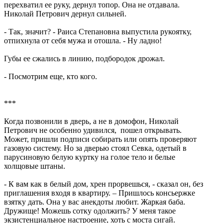
перехватил ее руку, дернул топор. Она не отдавала.
Николай Петрович дернул сильней.
- Так, значит? - Раиса Степановна выпустила рукоятку,
отпихнула от себя мужа и отошла. - Ну ладно!
Губы ее сжались в линию, подбородок дрожал.
- Посмотрим еще, кто кого.
***
Когда позвонили в дверь, а не в домофон, Николай
Петрович не особенно удивился, пошел открывать.
Может, пришли подписи собирать или опять проверяют
газовую систему. Но за дверью стоял Севка, одетый в
парусиновую белую куртку на голое тело и белые
холщовые штаны.
- К вам как в белый дом, хрен прорвешься, - сказал он, без
приглашения входя в квартиру. – Пришлось консьержке
взятку дать. Она у вас анекдоты любит. Жаркая баба.
Дружище! Можешь сотку одолжить? У меня такое
экзистенциальное настроение, хоть с моста сигай.