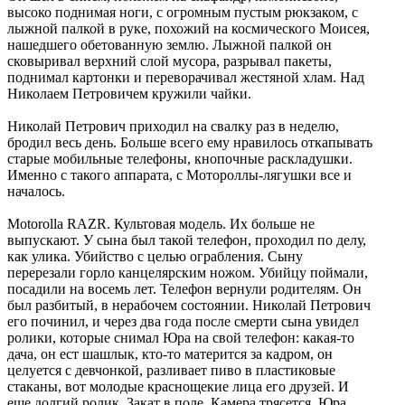
высоко поднимая ноги, с огромным пустым рюкзаком, с
лыжной палкой в руке, похожий на космического Моисея,
нашедшего обетованную землю. Лыжной палкой он
сковыривал верхний слой мусора, разрывал пакеты,
поднимал картонки и переворачивал жестяной хлам. Над
Николаем Петровичем кружили чайки.
Николай Петрович приходил на свалку раз в неделю,
бродил весь день. Больше всего ему нравилось откапывать
старые мобильные телефоны, кнопочные раскладушки.
Именно с такого аппарата, с Мотороллы-лягушки все и
началось.
Motorolla RAZR. Культовая модель. Их больше не
выпускают. У сына был такой телефон, проходил по делу,
как улика. Убийство с целью ограбления. Сыну
перерезали горло канцелярским ножом. Убийцу поймали,
посадили на восемь лет. Телефон вернули родителям. Он
был разбитый, в нерабочем состоянии. Николай Петрович
его починил, и через два года после смерти сына увидел
ролики, которые снимал Юра на свой телефон: какая-то
дача, он ест шашлык, кто-то матерится за кадром, он
целуется с девчонкой, разливает пиво в пластиковые
стаканы, вот молодые краснощекие лица его друзей. И
еще долгий ролик. Закат в поле. Камера трясется. Юра