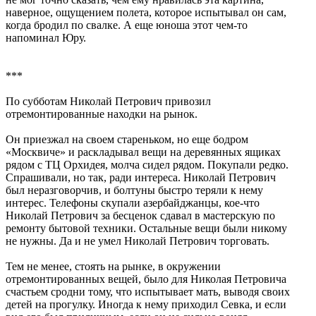
наверное, ощущением полета, которое испытывал он сам,
когда бродил по свалке. А еще юноша этот чем-то
напоминал Юру.
***
По субботам Николай Петрович привозил
отремонтированные находки на рынок.
Он приезжал на своем стареньком, но еще бодром
«Москвиче» и раскладывал вещи на деревянных ящиках
рядом с ТЦ Орхидея, молча сидел рядом. Покупали редко.
Спрашивали, но так, ради интереса. Николай Петрович
был неразговорчив, и болтуны быстро теряли к нему
интерес. Телефоны скупали азербайджанцы, кое-что
Николай Петрович за бесценок сдавал в мастерскую по
ремонту бытовой техники. Остальные вещи были никому
не нужны. Да и не умел Николай Петрович торговать.
Тем не менее, стоять на рынке, в окружении
отремонтированных вещей, было для Николая Петровича
счастьем сродни тому, что испытывает мать, выводя своих
детей на прогулку. Иногда к нему приходил Севка, и если