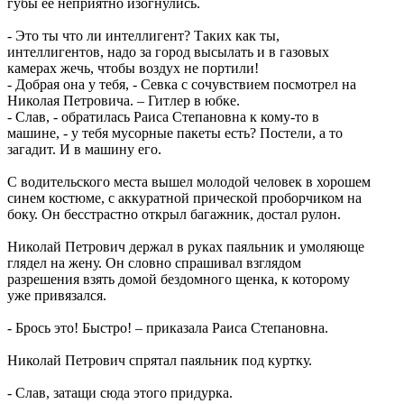
губы ее неприятно изогнулись.
- Это ты что ли интеллигент? Таких как ты,
интеллигентов, надо за город высылать и в газовых
камерах жечь, чтобы воздух не портили!
- Добрая она у тебя, - Севка с сочувствием посмотрел на
Николая Петровича. – Гитлер в юбке.
- Слав, - обратилась Раиса Степановна к кому-то в
машине, - у тебя мусорные пакеты есть? Постели, а то
загадит. И в машину его.
С водительского места вышел молодой человек в хорошем
синем костюме, с аккуратной прической проборчиком на
боку. Он бесстрастно открыл багажник, достал рулон.
Николай Петрович держал в руках паяльник и умоляюще
глядел на жену. Он словно спрашивал взглядом
разрешения взять домой бездомного щенка, к которому
уже привязался.
- Брось это! Быстро! – приказала Раиса Степановна.
Николай Петрович спрятал паяльник под куртку.
- Слав, затащи сюда этого придурка.