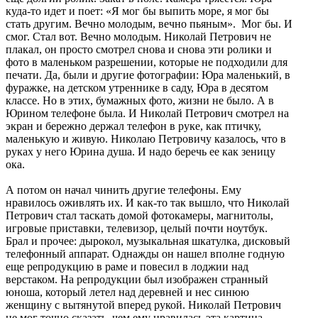
куда-то идет и поет: «Я мог бы выпить море, я мог бы
стать другим. Вечно молодым, вечно пьяным». Мог бы. И
смог. Стал вот. Вечно молодым. Николай Петрович не
плакал, он просто смотрел снова и снова эти ролики и
фото в маленьком разрешении, которые не подходили для
печати. Да, были и другие фотографии: Юра маленький, в
фуражке, на детском утреннике в саду, Юра в десятом
классе. Но в этих, бумажных фото, жизни не было. А в
Юрином телефоне была. И Николай Петрович смотрел на
экран и бережно держал телефон в руке, как птичку,
маленькую и живую. Николаю Петровичу казалось, что в
руках у него Юрина душа. И надо беречь ее как зеницу
ока.
А потом он начал чинить другие телефоны. Ему
нравилось оживлять их. И как-то так вышло, что Николай
Петрович стал таскать домой фотокамеры, магнитолы,
игровые приставки, телевизор, целый почти ноутбук.
Брал и прочее: дырокол, музыкальная шкатулка, дисковый
телефонный аппарат. Однажды он нашел вполне годную
еще репродукцию в раме и повесил в лоджии над
верстаком. На репродукции был изображен странный
юноша, который летел над деревней и нес синюю
женщину с вытянутой вперед рукой. Николай Петрович
не мог точно сказать, чем ему нравилась эта картина,