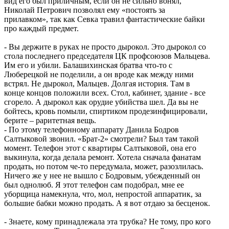
вид его был приличным, если он не сильно вонял,
Николай Петрович позволял ему «постоять за
прилавком», так как Севка травил фантастические байки
про каждый предмет.
- Вы держите в руках не просто дырокол. Это дырокол со
стола последнего председателя ЦК профсоюзов Мальцева.
Им его и убили. Балашихинская братва что-то с
Люберецкой не поделили, а он вроде как между ними
встрял. Не дырокол, Мальцев. Долгая история. Там в
конце концов положили всех. Стол, кабинет, здание - все
сгорело. А дырокол как орудие убийства шел. Да вы не
бойтесь, кровь помыли, спиртиком продезинфицировали,
берите – раритетная вещь.
- По этому телефонному аппарату Данила Бодров
Салтыковой звонил. «Брат-2» смотрели? Был там такой
момент. Телефон этот с квартиры Салтыковой, она его
выкинула, когда делала ремонт. Хотела сначала фанатам
продать, но потом че-то передумала, может, разозлилась.
Ничего же у нее не вышло с Бодровым, убежденный он
был однолюб. Я этот телефон сам подобрал, мне ее
уборщица намекнула, что, мол, непростой аппаратик, за
большие бабки можно продать. А я вот отдаю за бесценок.
- Знаете, кому принадлежала эта трубка? Не тому, про кого