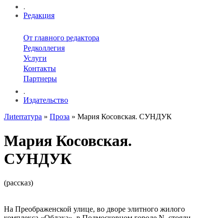
.
Редакция
От главного редактора
Редколлегия
Услуги
Контакты
Партнеры
.
Издательство
Лиterraтура
»
Проза
» Мария Косовская. СУНДУК
Мария Косовская.
СУНДУК
(рассказ)
На Преображенской улице, во дворе элитного жилого
комплекса «Облака», в Подмосковном городе N. стояли