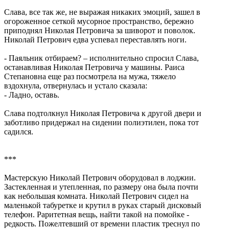
Слава, все так же, не выражая никаких эмоций, зашел в
огороженное сеткой мусорное пространство, бережно
приподнял Николая Петровича за шиворот и поволок.
Николай Петрович едва успевал переставлять ноги.
- Паяльник отбираем? – исполнительно спросил Слава,
останавливая Николая Петровича у машины. Раиса
Степановна еще раз посмотрела на мужа, тяжело
вздохнула, отвернулась и устало сказала:
- Ладно, оставь.
Слава подтолкнул Николая Петровича к другой двери и
заботливо придержал на сидении полиэтилен, пока тот
садился.
***
Мастерскую Николай Петрович оборудовал в лоджии.
Застекленная и утепленная, по размеру она была почти
как небольшая комната. Николай Петрович сидел на
маленькой табуретке и крутил в руках старый дисковый
телефон. Раритетная вещь, найти такой на помойке -
редкость. Пожелтевший от времени пластик треснул по