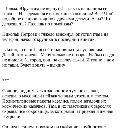
- Только Юру этим не вернуть! – злость наполнила ее
голос. – И я сделаю все возможное, слышишь! Все! Чтобы
подобное не происходило с другими детьми. А ты? Что
делаешь ты? Лазаешь по помойкам?
Николай Петрович тяжело вздохнул, опустил глаза на
телефон, начал откручивать последний винтик.
- Ладно, - голос Раисы Степановны стал уставшим. –
Делай, что хочешь. Меня только не позорь. Чтобы соседи
не видели. За город, вон, на свалку езжай. И говно в дом
не тащи. Будет вонять – выкину.
***
Солнце, поднимаясь в зловонном тумане свалки,
освещало мусорный пейзаж теплым утренним светом.
Полиэтиленовые пакеты казались полем загадочных
космических кабачков. Там, в их пластиковых зарослях
скрывались сокровища, за которыми и приехал Николай
Петрович.
Он шел в синем, похожем на скафандр, комбинезоне,