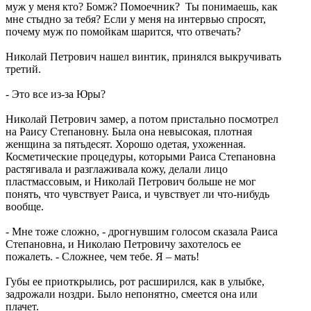
муж у меня кто? Бомж? Помоечник? Ты понимаешь, как
мне стыдно за тебя? Если у меня на интервью спросят,
почему муж по помойкам шарится, что отвечать?
Николай Петрович нашел винтик, принялся выкручивать
третий.
- Это все из-за Юры?
Николай Петрович замер, а потом пристально посмотрел
на Раису Степановну. Была она невысокая, плотная
женщина за пятьдесят. Хорошо одетая, ухоженная.
Косметические процедуры, которыми Раиса Степановна
растягивала и разглаживала кожу, делали лицо
пластмассовым, и Николай Петрович больше не мог
понять, что чувствует Раиса, и чувствует ли что-нибудь
вообще.
- Мне тоже сложно, - дрогнувшим голосом сказала Раиса
Степановна, и Николаю Петровичу захотелось ее
пожалеть. - Сложнее, чем тебе. Я – мать!
Губы ее приоткрылись, рот расширился, как в улыбке,
задрожали ноздри. Было непонятно, смеется она или
плачет.