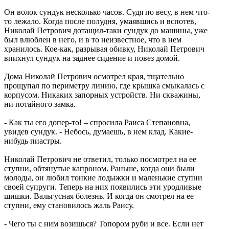
Он волок сундук несколько часов. Судя по весу, в нем что-
то лежало. Когда после полудня, умаявшись и вспотев,
Николай Петрович дотащил-таки сундук до машины, уже
был влюблен в него, и в то неизвестное, что в нем
хранилось. Кое-как, разрывая обивку, Николай Петрович
впихнул сундук на заднее сидение и повез домой.
Дома Николай Петрович осмотрел края, тщательно
прощупал по периметру линию, где крышка смыкалась с
корпусом. Никаких запорных устройств. Ни скважины,
ни потайного замка.
- Как ты его допер-то! – спросила Раиса Степановна,
увидев сундук. - Небось, думаешь, в нем клад. Какие-
нибудь пиастры.
Николай Петрович не ответил, только посмотрел на ее
ступни, обтянутые капроном. Раньше, когда они были
молоды, он любил тонкие лодыжки и маленькие ступни
своей супруги. Теперь на них появились эти уродливые
шишки. Вальгусная болезнь. И когда он смотрел на ее
ступни, ему становилось жаль Раису.
- Чего ты с ним возишься? Топором руби и все. Если нет