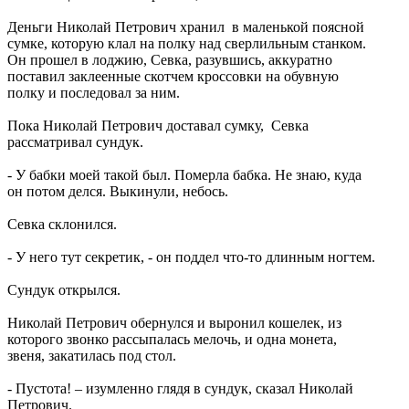
Деньги Николай Петрович хранил в маленькой поясной
сумке, которую клал на полку над сверлильным станком.
Он прошел в лоджию, Севка, разувшись, аккуратно
поставил заклеенные скотчем кроссовки на обувную
полку и последовал за ним.
Пока Николай Петрович доставал сумку, Севка
рассматривал сундук.
- У бабки моей такой был. Померла бабка. Не знаю, куда
он потом делся. Выкинули, небось.
Севка склонился.
- У него тут секретик, - он поддел что-то длинным ногтем.
Сундук открылся.
Николай Петрович обернулся и выронил кошелек, из
которого звонко рассыпалась мелочь, и одна монета,
звеня, закатилась под стол.
- Пустота! – изумленно глядя в сундук, сказал Николай
Петрович.