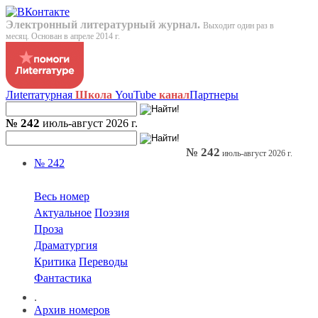
Электронный литературный журнал.
Выходит один раз в
месяц. Основан в апреле 2014 г.
Лиterraтурная
Школа
YouTube
канал
Партнеры
№ 242
июль-август 2026 г.
№ 242
июль-август 2026 г.
№ 242
Весь номер
Актуальное
Поэзия
Проза
Драматургия
Критика
Переводы
Фантастика
.
Архив номеров