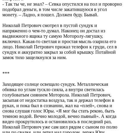
- Так ты че, не знал? – Севка опустился на пол и проворно
подобрал деньги, в том числе закатившуюся в угол
монету. – Ладно, я пошел. Должен буду. Бывай.
Николай Петрович смотрел в пустой сундук и
напряженно о чем-то думал. Наконец он достал из
выдвижного ящика ту самую Моторолу-лягушку,
включил. Какая-то светлая и простая мысль озарила его
лицо. Николай Петрович прижал телефон к груди, сел в
сундук и аккуратно закрыл за собой крышку. Потайной
замок тихо защелкнулся за ним.
***
Заходящее солнце освещало сундук. Металлическая
обивка по углам тускло сияла, а внутри светилась
голубоватым сиянием Моторола. Николай Петрович,
засыпая от недостатка воздуха, так и держал телефон в
руках, и пока был в сознании, жал на «плей», снова и
снова слушая голос Юры. «Я мог бы стать рекою, быть
темною водой. Вечно молодой, вечно пьяный». А когда
видео прокрутилось и остановилось в последний раз,
Николай Петрович уже сам шел рядом с сыном по полю
или по свалке, или летел над городом, держа Юру