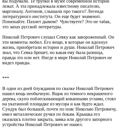
вы подумали. Те трубки в музее современной истории
лежат. А эта принадлежала известному писателю,
маргиналу. Антонов, слышали про такого? Легенда
литературного института. Он еще будет знаменит.
Понюхайте. Пахнет дымом? Чувствуете? Это не табак,
это запах русской литературы.
Николай Петрович слушал Севку как завороженный. Он
эти моменты любил. Его вещи, в которые он вдохнул
жизнь, приобретали истории и души. Николай Петрович
знал, что Севка брешет, но какая ему была разница,
правда это или нет. Нигде в мире Николай Петрович не
видел правды.
***
В один из дней блуждания по свалке Николай Петрович
нашел вещь необычную. Ящик из темного некрашеного
дерева, скупо поблескивающий кованными углами, стоял
на укатанной площадке из мусора и как будто ждал.
Сундук был большой, почти по пояс Николаю Петровичу,
имел металлические ручки по бокам. Крышка его
оказалась плотно закрыта, замка или другого запорного
устройства Николай Петрович не нашел.