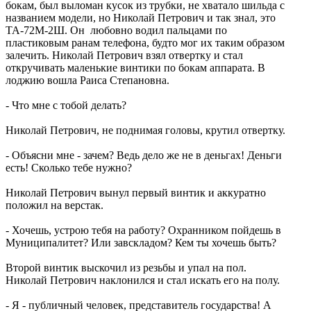
бокам, был выломан кусок из трубки, не хватало шильда с
названием модели, но Николай Петрович и так знал, это
ТА-72М-2Ш. Он любовно водил пальцами по
пластиковым ранам телефона, будто мог их таким образом
залечить. Николай Петрович взял отвертку и стал
откручивать маленькие винтики по бокам аппарата. В
лоджию вошла Раиса Степановна.
- Что мне с тобой делать?
Николай Петрович, не поднимая головы, крутил отвертку.
- Объясни мне - зачем? Ведь дело же не в деньгах! Деньги
есть! Сколько тебе нужно?
Николай Петрович вынул первый винтик и аккуратно
положил на верстак.
- Хочешь, устрою тебя на работу? Охранником пойдешь в
Муниципалитет? Или завскладом? Кем ты хочешь быть?
Второй винтик выскочил из резьбы и упал на пол.
Николай Петрович наклонился и стал искать его на полу.
- Я - публичный человек, представитель государства! А