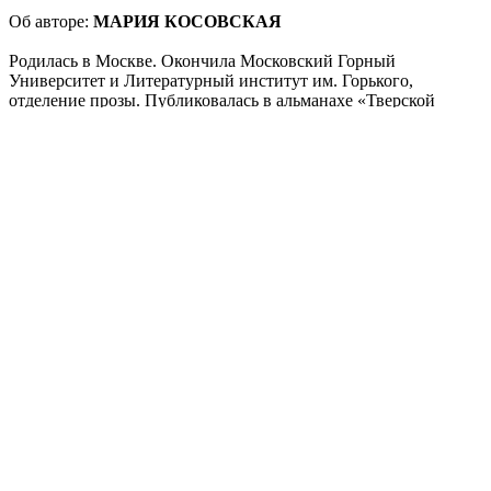
Об авторе:
МАРИЯ
КОСОВСКАЯ
Родилась в Москве. Окончила Московский Горный
Университет и Литературный институт им. Горького,
отделение прозы. Публиковалась в альманахе «Тверской
бульвар», литературных журналах: «Литературная учеба»,
«Волга», «Сибирские огни», в интернет-журналах:
«Кольцо А», «Лиterraтура», «ТЕКСТ.express», «Сетевая
словесность», «Литературный оверлок» и других.
Соавтор (автор текста) детской книги про бактерий
«Приключения Тима в мире бактерий». Участник
Семинара молодых писателей при СПМ в 2017 году. Член
Союза Писателей Москвы.
Поделиться публикацией:
2 718
Опубликовано
11 май 2019
КОНКУРСЫ И ПРЕМИИ