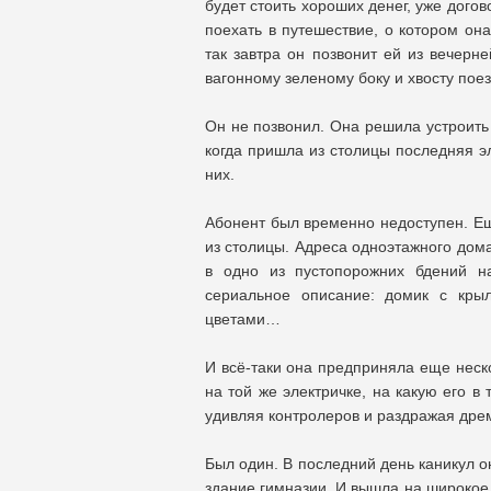
будет стоить хороших денег, уже догов
поехать в путешествие, о котором она
так завтра он позвонит ей из вечерне
вагонному зеленому боку и хвосту пое
Он не позвонил. Она решила устроить
когда пришла из столицы последняя эл
них.
Абонент был временно недоступен. Ещ
из столицы. Адреса одноэтажного дома 
в одно из пустопорожних бдений н
сериальное описание: домик с кры
цветами…
И всё-таки она предприняла еще неско
на той же электричке, на какую его в
удивляя контролеров и раздражая дрем
Был один. В последний день каникул о
здание гимназии. И вышла на широкое 