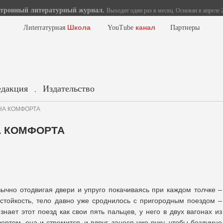
тронный литературный журнал.
Выходит один раз в месяц. Основан в апреле 2
Школа
канал
Лиterraтурная
YouTube
Партнеры
едакция
Издательство
.
ОНА КОМФОРТА
А КОМФОРТА
вычно отодвигая двери и упруго покачиваясь при каждом толчке –
стойкость, тело давно уже сроднилось с пригородным поездом –
знает этот поезд как свои пять пальцев, у него в двух вагонах из
вертом, она и стремится, и вдруг, занеся уже руку, чтобы бездумно