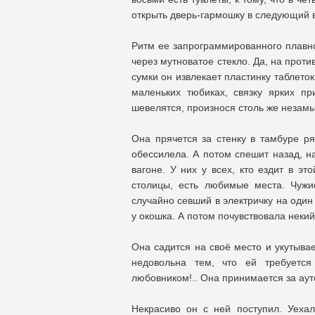
открыть дверь-гармошку в следующий в
Ритм ее запрограммированного плавно
через мутноватое стекло. Да, на прот
сумки он извлекает пластинку таблето
маленьких тюбиках, связку ярких пр
шевелятся, произнося столь же незам
Она прячется за стенку в тамбуре ря
обессилела. А потом спешит назад, на
вагоне. У них у всех, кто ездит в эт
столицы, есть любимые места. Чужи
случайно севший в электричку на один 
у окошка. А потом почувствовала неки
Она садится на своё место и укутывае
недовольна тем, что ей требуется
любовником!.. Она принимается за аут
Некрасиво он с ней поступил. Уеха