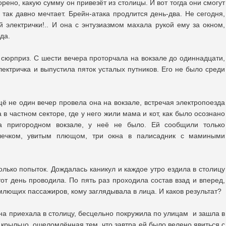
орено, какую сумму он привезёт из столицы. И вот тогда они смогут
 так давно мечтает. Брейн-атака продлится день-два. Не сегодня,
й электрички!.. И она с энтузиазмом махала рукой ему за окном,
зда.
 сюрприз. С шести вечера проторчала на вокзале до одиннадцати,
ектричка и выпустила пяток усталых путников. Его не было среди
ё не один вечер провела она на вокзале, встречая электропоезда
в частном секторе, где у него жили мама и кот, как было осознано
а пригородном вокзале, у неё не было. Ей сообщили только
лечком, увитым плющом, три окна в палисадник с мамиными
лько попыток. Дождалась каникул и каждое утро ездила в столицу
 тот день проводила. По пять раз проходила состав взад и вперед,
лющих пассажиров, кому заглядывала в лица. И каков результат?
на приехала в столицу, бесцельно покружила по улицам и зашла в
крыльцо, ошеломлённая тем, что завтра ей было велено явиться с