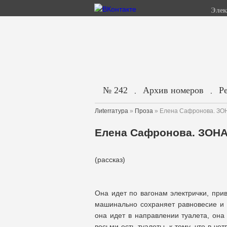
Элек
№ 242
Архив номеров
Р
.
.
Лиterraтура
»
Проза
» Елена Сафронова. З
Елена Сафронова. ЗОН
(рассказ)
Она идет по вагонам электрички, при
машинально сохраняет равновесие и 
она идет в направлении туалета, она 
восьми есть туалеты, к тому, что в чет