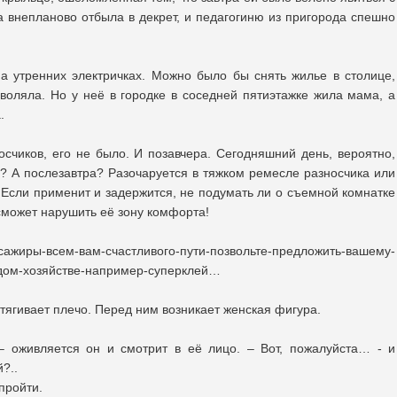
а внепланово отбыла в декрет, и педагогиню из пригорода спешно
а утренних электричках. Можно было бы снять жилье в столице,
воляла. Но у неё в городке в соседней пятиэтажке жила мама, а
а.
осчиков, его не было. И позавчера. Сегодняшний день, вероятно,
а? А послезавтра? Разочаруется в тяжком ремесле разносчика или
 Если применит и задержится, не подумать ли о съемной комнатке
 сможет нарушить её зону комфорта!
ры-всем-вам-счастливого-пути-позвольте-предложить-вашему-
дом-хозяйстве-например-суперклей…
оттягивает плечо. Перед ним возникает женская фигура.
– оживляется он и смотрит в её лицо. – Вот, пожалуйста… - и
?..
 пройти.