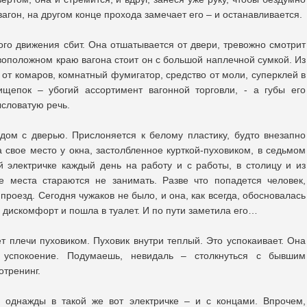
агон, на другом конце прохода замечает его – и останавливается.
го движения сбит. Она отшатывается от двери, тревожно смотрит
ивоположном краю вагона стоит он с большой наплечной сумкой. Из
к от комаров, комнатный фумигатор, средство от моли, суперклей в
ищепок – убогий ассортимент вагонной торговли, - а губы его
ысловатую речь.
дом с дверью. Прислоняется к белому пластику, будто внезапно
 свое место у окна, застолбленное курткой-пуховиком, в седьмом
ой электричке каждый день на работу и с работы, в столицу и из
е места стараются не занимать. Разве что попадется человек,
проезд. Сегодня чужаков не было, и она, как всегда, обосновалась
й дискомфорт и пошла в туалет. И по пути заметила его…
т плечи пуховиком. Пуховик внутри теплый. Это успокаивает. Она
 успокоение. Подумаешь, невидаль – столкнуться с бывшим
отренинг.
л однажды в такой же вот электричке – и с концами. Впрочем,