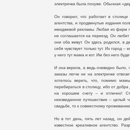
электричка была похуже. Обычная «д
Он говорил, что работает в столиц
агентства, и продвинутые издания пол
имиджевой рекламы. Любая из фирм го
не соглашается на переезд. Он любит 
они оба живут. Он здесь родился, в д
себя чувствует только тут. Их город – 
у него тут мама и кот. Им без него буде
И она верила, а ведь очевидно было, ч
заказы легче не на электричке отвоз
хотелось верить, что, помимо мам
перебираться в столицу, ибо от добра
на хорошем счету – и отлично! Ст
неизведанное путешествие – целый ча
свадьбе, то к совместному проживан
Но в тот день, пять лет назад, он де
известное креативное агентство. Ра