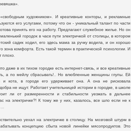
еревяшка».
е «свободным художником». И креативные конторы, и рекламные
ьзуются его услугами, потому что он - уникальный талант по части
това принять его на работу. Предлагают служебное жилье. Но он
маленький городок в часе пути электричкой от столицы, в котором
етский садик ходил, его здесь мама за ручку водила, и он хорошо
его зона комфорта. Есть такой термин в практической психологии. И
т плохо.
то даже в их тихом городке есть интернет-связь, и все креативные
ить, а по мейлу сбрасывать!.. Но влюбленные женщины глупы. Ей
ы и кота, в городе его удерживает она. А она не рисковала
 добра не ищут. Работает учительницей истории в городке, в школе
оит ли от размеренности и стабильности уезжать в дальнее
с на электричке?! К тому же у них, казалось, все шло если не к
ию…
йствительно уехал на электричке в столицу. На мозговой штурм в
зрабатывать концепцию сбыта новой линейки мясопродуктов. Это