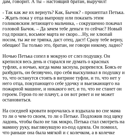
дам, говорит. А ты – настоящий братан, выручил!
- Так как же их вернуть? Как, Бычок? - прошептал Петька.
- Ждать пока у отца выпрошу или показать этим
голиковским летающего мальчика, - сокрушенно покачал
головой Бычок. – Да зачем тебе деньги то сейчас? Новый
год прошел, восьмое марта не скоро…Ну, не хлюпай
носом, ты же не тряпка, даст отец, даст! Сразу тебе верну,
обещаю! Ты только это, братан, не говори никому, ладно?
Ночью Петька сопел в мокрую от слез подушку. Он
крепился весь день и старался не думать о красных
туфлях, а ночью, когда мама заснула, разревелся. Боясь ее
разбудить, он беззвучно, про себя выскуливал в подушку и
то, что останутся стоять в витрине туфли, и то, что нет у
него отца, покупающего себе удочку и выезжающего на
пожарной машине, и никакого нет, и то, что не станет он
героем. Герои-то не плачут, а он вот ревет и не может
остановиться.
На соседней кровати ворочалась и вздыхала во сне мама
то ли о чем-то своем, то ли о Петьке. Подложив под щеку
ладонь, чтобы было не так мокро, Петька стал смотреть на
мамину руку, выглянувшую из-под одеяла. Он помнил,
что раньше она была мягкой и с колечком, а в колечке