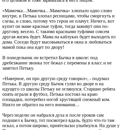
его целиком и тоже зарывалась в него лицом.
«Мамочка…Мамочка…Мамочка» хлюпало одно слово
внутри, и Петька хлопал ресницами, чтобы сморгнуть и
слезы, и слово, потому что герои не плачут. Ничего, вот
купит он маме красные туфли, тогда заживут они по-
другому, весело. С такими красными туфлями совсем
другая жизнь будет. Мама на каблуках будет выходить из
дома. Соседи будут высовываться в окна и любоваться
мамой пока она идет по двору!
В понедельник он встретил Бычка в школе: под
дребезжание звонка тот бежал с перемены в класс и не
заметил Петьку.
«Наверное, он про другую среду говорил», - подумал
Петька. В другую среду Бычок гулял во дворе и на
идущего со школы Петьку не оглянулся. Старшие ребята
опять играли в футбол, Петька постоял на краю
площадки, потеребил ногой хрустящий снежный ком.
Никто не обратил на него внимания…
Через неделю он набрался духа и после уроков сам
подошел к Бычку, тот посмотрел вдаль, будто что-то там
искал, а потом широко, приятельски улыбнулся. На душе у