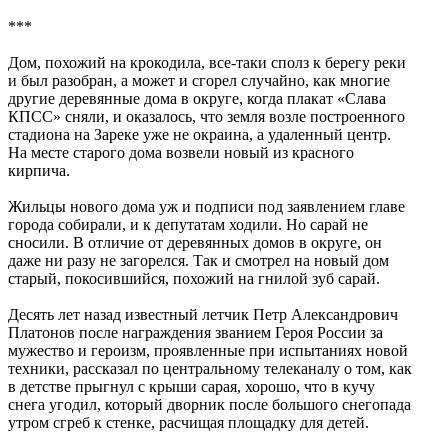
***
Дом, похожий на крокодила, все-таки сполз к берегу реки
и был разобран, а может и сгорел случайно, как многие
другие деревянные дома в округе, когда плакат «Слава
КПСС» сняли, и оказалось, что земля возле построенного
стадиона на Зареке уже не окраина, а удаленный центр.
На месте старого дома возвели новый из красного
кирпича.
Жильцы нового дома уж и подписи под заявлением главе
города собирали, и к депутатам ходили. Но сарай не
сносили. В отличие от деревянных домов в округе, он
даже ни разу не загорелся. Так и смотрел на новый дом
старый, покосившийся, похожий на гнилой зуб сарай.
Десять лет назад известный летчик Петр Александрович
Платонов после награждения званием Героя России за
мужество и героизм, проявленные при испытаниях новой
техники, рассказал по центральному телеканалу о том, как
в детстве прыгнул с крыши сарая, хорошо, что в кучу
снега угодил, который дворник после большого снегопада
утром сгреб к стенке, расчищая площадку для детей.