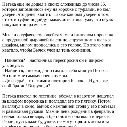
Петька еще не дошел в своих сложениях до числа 35,
которое запомнилось ему на коробке с туфлями, но был
уверен, что денег хватит. Также как был уверен в том,
что эти туфли подойдут маме, хоть и знал уже, что обувь
покупают по размерам.
Мысли о туфлях, смеющейся маме и глиняном поросенке
с продольной дырочкой на спине, спрятанном в щель за
шкафом, мигом пронеслись в его голове. Но этого мига
хватило, чтобы Бычок уловил тень сомнения.
- Найдется? – настойчиво переспросил он и широко
улыбнулся.
- Найдется, - неожиданно сам для себя кивнул Петька. –
Но они мне самому очень нужны.
- До среды! – с нажимом повторил Бычок. – Ну, ты же
свой братан! Выручи, а?
Петька взлетел по лестнице, вбежал в квартиру, нащупал
за шкафом поросенка и погладил его по пятачку. Потом
выглянул в окно. Бычок с кампанией стоял у его подъезда
и размахивал руками. Мамин день рождения в феврале, а
сейчас только январь, и братаном его назвали впервые.
Герои, пусть даже будущие, не могут прятать деньги за
шкафом и оставлять в беде товарищей.