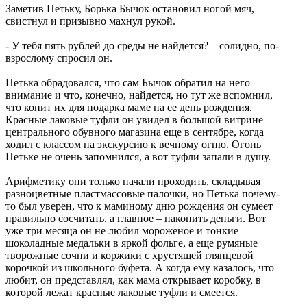
Заметив Петьку, Борька Бычок остановил ногой мяч,
свистнул и призывно махнул рукой.
- У тебя пять рублей до среды не найдется? – солидно, по-
взрослому спросил он.
Петька обрадовался, что сам Бычок обратил на него
внимание и что, конечно, найдется, но тут же вспомнил,
что копит их для подарка маме на ее день рождения.
Красные лаковые туфли он увидел в большой витрине
центрального обувного магазина еще в сентябре, когда
ходил с классом на экскурсию к вечному огню. Огонь
Петьке не очень запомнился, а вот туфли запали в душу.
Арифметику они только начали проходить, складывая
разноцветные пластмассовые палочки, но Петька почему-
то был уверен, что к маминому дню рождения он сумеет
правильно сосчитать, а главное – накопить деньги. Вот
уже три месяца он не любил мороженое и тонкие
шоколадные медальки в яркой фольге, а еще румяные
творожные сочни и коржики с хрустящей глянцевой
корочкой из школьного буфета. А когда ему казалось, что
любит, он представлял, как мама открывает коробку, в
которой лежат красные лаковые туфли и смеется.