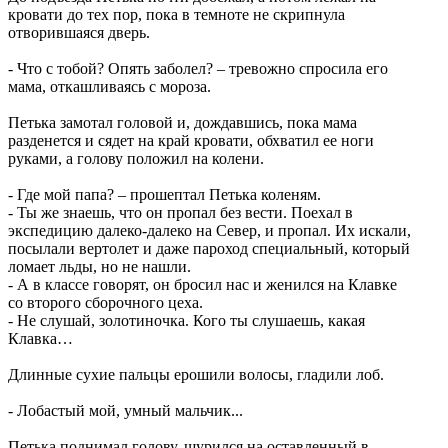
кровати до тех пор, пока в темноте не скрипнула
отворившаяся дверь.
- Что с тобой? Опять заболел? – тревожно спросила его
мама, откашливаясь с мороза.
Петька замотал головой и, дождавшись, пока мама
разденется и сядет на край кровати, обхватил ее ноги
руками, а голову положил на колени.
- Где мой папа? – прошептал Петька коленям.
- Ты же знаешь, что он пропал без вести. Поехал в
экспедицию далеко-далеко на Север, и пропал. Их искали,
посылали вертолет и даже пароход специальный, который
ломает льды, но не нашли.
- А в классе говорят, он бросил нас и женился на Клавке
со второго сборочного цеха.
- Не слушай, золотиночка. Кого ты слушаешь, какая
Клавка…
Длинные сухие пальцы ерошили волосы, гладили лоб.
- Лобастый мой, умный мальчик...
Петька поднимал голову, щурился на оставленный в