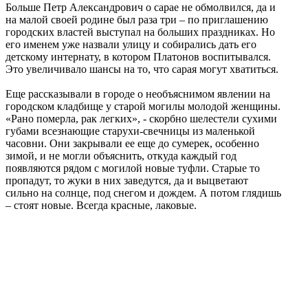
Больше Петр Александрович о сарае не обмолвился, да и
на малой своей родине был раза три – по приглашению
городских властей выступал на больших праздниках. Но
его именем уже назвали улицу и собирались дать его
детскому интернату, в котором Платонов воспитывался.
Это увеличивало шансы на то, что сарая могут хватиться.
Еще рассказывали в городе о необъяснимом явлении на
городском кладбище у старой могилы молодой женщины.
«Рано померла, рак легких», - скорбно шелестели сухими
губами всезнающие старухи-свечницы из маленькой
часовни. Они закрывали ее еще до сумерек, особенно
зимой, и не могли объяснить, откуда каждый год
появляются рядом с могилой новые туфли. Старые то
пропадут, то жуки в них заведутся, да и выцветают
сильно на солнце, под снегом и дождем. А потом глядишь
– стоят новые. Всегда красные, лаковые.
_________________________________________