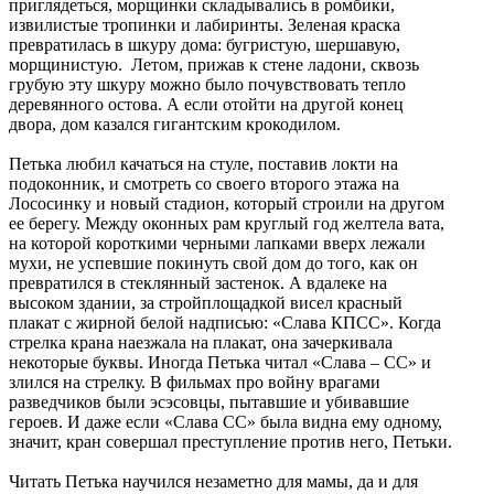
приглядеться, морщинки складывались в ромбики,
извилистые тропинки и лабиринты. Зеленая краска
превратилась в шкуру дома: бугристую, шершавую,
морщинистую. Летом, прижав к стене ладони, сквозь
грубую эту шкуру можно было почувствовать тепло
деревянного остова. А если отойти на другой конец
двора, дом казался гигантским крокодилом.
Петька любил качаться на стуле, поставив локти на
подоконник, и смотреть со своего второго этажа на
Лососинку и новый стадион, который строили на другом
ее берегу. Между оконных рам круглый год желтела вата,
на которой короткими черными лапками вверх лежали
мухи, не успевшие покинуть свой дом до того, как он
превратился в стеклянный застенок. А вдалеке на
высоком здании, за стройплощадкой висел красный
плакат с жирной белой надписью: «Слава КПСС». Когда
стрелка крана наезжала на плакат, она зачеркивала
некоторые буквы. Иногда Петька читал «Слава – СС» и
злился на стрелку. В фильмах про войну врагами
разведчиков были эсэсовцы, пытавшие и убивавшие
героев. И даже если «Слава СС» была видна ему одному,
значит, кран совершал преступление против него, Петьки.
Читать Петька научился незаметно для мамы, да и для