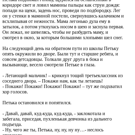
коридоре свет и ловил мамины пальцы как струи дождя:
попади на щеки, задень нос, проведи по подбородку. Лег
он у стенки в маминой постели, свернувшись калачиком и
всхлипывая от нежности. Мама легонько дула ему в
затылок, а потом уткнулась носом в шею и заснула первая.
Он лежал, не шевелясь, чтобы не разбудить маму, и
смотрел в окно, за которым большими хлопьями шел снег.
На следующий день на обратном пути из школы Петьку
опять окружили во дворе. Были тут и старшие ребята, и
совсем детсадовцы. Толкали друг друга в бока и
вызывающе, весело смотрели Петьке в глаза.
- Летающий мальчик! – крикнул тощий третьеклассник из
соседнего двора. – Покажи нам, как ты летаешь!
- Покажи! Покажи! Покажи! Покажи! – тут же подхватил
хор голосов.
Петька остановился и попятился.
- Давай, давай, куд-куда, куд-куда, - заклокотала и
забегала, приседая, пухленькая девчонка из дальнего
подъезда.
- Ну, чего же ты, Петька, ну, ну, ну ну…- неслось