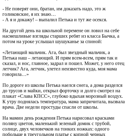
- Не поверят они, братан, им доказать надо, это ж
голиковские, я их знаю…
- А я и докажу! – выпалил Петька и тут же осекся.
На другой день на школьной перемене он ловил на себе
насмешливые взгляды старших ребят из класса Бычка, а
потом на уроке услышал шушуканье за спиной:
«Летающий мальчик. Ага, был звездный мальчик, а
Петька наш – летающий. И прям всем-всем, прям так и
сказал, и нос, главное, задрал и пошел. Может, у него отец
летчик? Ага, летчик, улетел неизвестно куда, моя мама
говорила…»
По дороге из школы Петька наелся снега, а дома разделся
до трусов и майки, открыл форточку и долго смотрел на
плакат «Слава КПСС», глубоко вдыхая морозный воздух.
К утру поднялась температура, мама запричитала, вызвала
врача. Две недели простуды спасли от школы.
На мамин день рождения Петька нарисовал красками
поляну цветов, маленький зеленый домик с трубой,
солнце, двух человечков на тонких ножках: одного
побольше в треугольном платье с копной черных