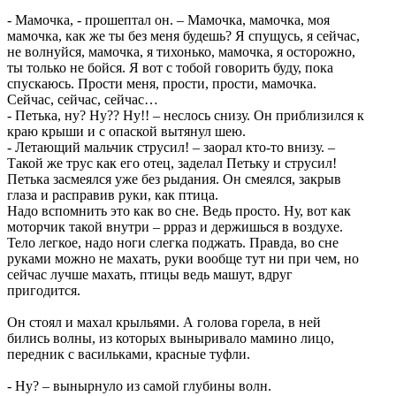
- Мамочка, - прошептал он. – Мамочка, мамочка, моя
мамочка, как же ты без меня будешь? Я спущусь, я сейчас,
не волнуйся, мамочка, я тихонько, мамочка, я осторожно,
ты только не бойся. Я вот с тобой говорить буду, пока
спускаюсь. Прости меня, прости, прости, мамочка.
Сейчас, сейчас, сейчас…
- Петька, ну? Ну?? Ну!! – неслось снизу. Он приблизился к
краю крыши и с опаской вытянул шею.
- Летающий мальчик струсил! – заорал кто-то внизу. –
Такой же трус как его отец, заделал Петьку и струсил!
Петька засмеялся уже без рыдания. Он смеялся, закрыв
глаза и расправив руки, как птица.
Надо вспомнить это как во сне. Ведь просто. Ну, вот как
моторчик такой внутри – ррраз и держишься в воздухе.
Тело легкое, надо ноги слегка поджать. Правда, во сне
руками можно не махать, руки вообще тут ни при чем, но
сейчас лучше махать, птицы ведь машут, вдруг
пригодится.
Он стоял и махал крыльями. А голова горела, в ней
бились волны, из которых выныривало мамино лицо,
передник с васильками, красные туфли.
- Ну? – вынырнуло из самой глубины волн.