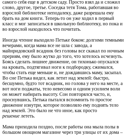
самого себя еще в детском саду. Просто взял да и сложил
слово, другое, третье. Соседка тетя Тома, работавшая во
взрослой библиотеке неподалеку, даже разрешала ему
брать на дом книги. Теперь-то он уже ходил в первый
класс и мог записаться в школьную библиотеку, но пока и
во взрослой находилось что почитать.
Иногда чтение выходило Петьке боком: долгими темными
вечерами, когда мама все не шла с завода, а
майнридовский всадник без головы все скакал по ночным
прериям, ему было жутко до того, что хотелось исчезнуть.
Боясь сделать лишнее движение, он тихонько опускался
на кровать, подтягивал ноги к подбородку, сжимался,
чтобы стать еще меньше и, не дождавшись маму, засыпал.
Во сне Петька видел, как летит над землей: быстро,
бесшумно, будто тот всадник, но голова у него на месте, а
вот ноги поджаты, тело невесомо и одним усилием воли
он может набирать высоту. Сон повторялся часто, и,
проснувшись, Петька пытался вспомнить то простое
движение изнутри, которое позволяло ему поднять тело
над землей. Это было не что иное, как просто
решение
лететь.
Мама приходила поздно, после работы она мыла полы в
большом овощном магазине через три улицы от их дома –