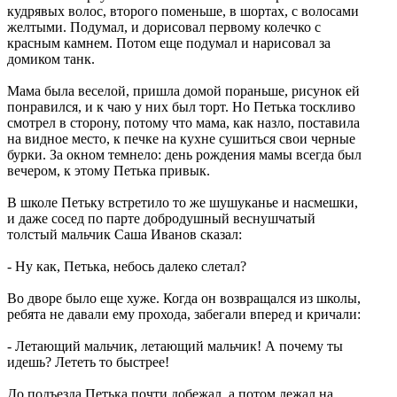
кудрявых волос, второго поменьше, в шортах, с волосами
желтыми. Подумал, и дорисовал первому колечко с
красным камнем. Потом еще подумал и нарисовал за
домиком танк.
Мама была веселой, пришла домой пораньше, рисунок ей
понравился, и к чаю у них был торт. Но Петька тоскливо
смотрел в сторону, потому что мама, как назло, поставила
на видное место, к печке на кухне сушиться свои черные
бурки. За окном темнело: день рождения мамы всегда был
вечером, к этому Петька привык.
В школе Петьку встретило то же шушуканье и насмешки,
и даже сосед по парте добродушный веснушчатый
толстый мальчик Саша Иванов сказал:
- Ну как, Петька, небось далеко слетал?
Во дворе было еще хуже. Когда он возвращался из школы,
ребята не давали ему прохода, забегали вперед и кричали:
- Летающий мальчик, летающий мальчик! А почему ты
идешь? Лететь то быстрее!
До подъезда Петька почти добежал, а потом лежал на