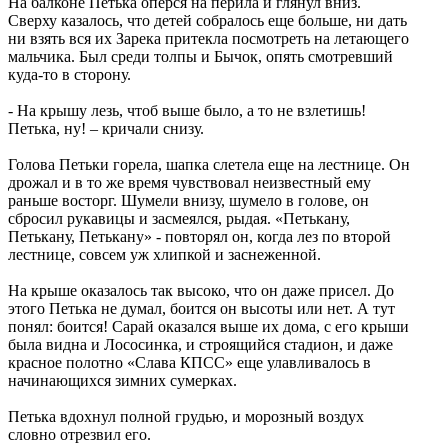
На балконе Петька оперся на перила и глянул вниз.
Сверху казалось, что детей собралось еще больше, ни дать
ни взять вся их Зарека притекла посмотреть на летающего
мальчика. Был среди толпы и Бычок, опять смотревший
куда-то в сторону.
- На крышу лезь, чтоб выше было, а то не взлетишь!
Петька, ну! – кричали снизу.
Голова Петьки горела, шапка слетела еще на лестнице. Он
дрожал и в то же время чувствовал неизвестный ему
раньше восторг. Шумели внизу, шумело в голове, он
сбросил рукавицы и засмеялся, рыдая. «Петькану,
Петькану, Петькану» - повторял он, когда лез по второй
лестнице, совсем уж хлипкой и заснеженной.
На крыше оказалось так высоко, что он даже присел. До
этого Петька не думал, боится он высоты или нет. А тут
понял: боится! Сарай оказался выше их дома, с его крыши
была видна и Лососинка, и строящийся стадион, и даже
красное полотно «Слава КПСС» еще улавливалось в
начинающихся зимних сумерках.
Петька вдохнул полной грудью, и морозный воздух
словно отрезвил его.