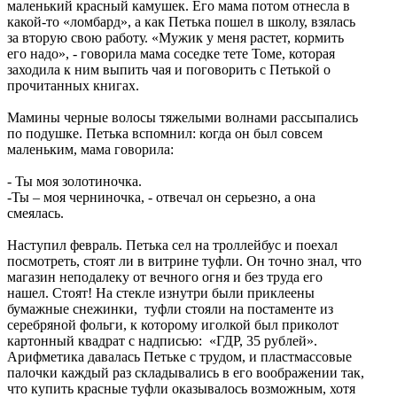
маленький красный камушек. Его мама потом отнесла в
какой-то «ломбард», а как Петька пошел в школу, взялась
за вторую свою работу. «Мужик у меня растет, кормить
его надо», - говорила мама соседке тете Томе, которая
заходила к ним выпить чая и поговорить с Петькой о
прочитанных книгах.
Мамины черные волосы тяжелыми волнами рассыпались
по подушке. Петька вспомнил: когда он был совсем
маленьким, мама говорила:
- Ты моя золотиночка.
-Ты – моя черниночка, - отвечал он серьезно, а она
смеялась.
Наступил февраль. Петька сел на троллейбус и поехал
посмотреть, стоят ли в витрине туфли. Он точно знал, что
магазин неподалеку от вечного огня и без труда его
нашел. Стоят! На стекле изнутри были приклеены
бумажные снежинки, туфли стояли на постаменте из
серебряной фольги, к которому иголкой был приколот
картонный квадрат с надписью: «ГДР, 35 рублей».
Арифметика давалась Петьке с трудом, и пластмассовые
палочки каждый раз складывались в его воображении так,
что купить красные туфли оказывалось возможным, хотя