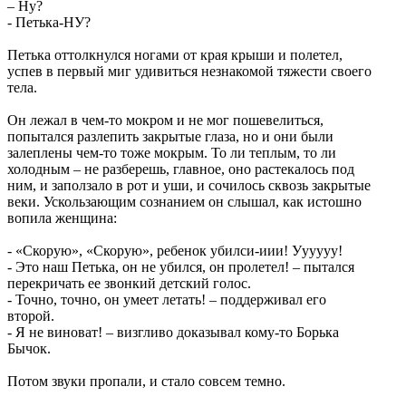
– Ну?
- Петька-НУ?
Петька оттолкнулся ногами от края крыши и полетел,
успев в первый миг удивиться незнакомой тяжести своего
тела.
Он лежал в чем-то мокром и не мог пошевелиться,
попытался разлепить закрытые глаза, но и они были
залеплены чем-то тоже мокрым. То ли теплым, то ли
холодным – не разберешь, главное, оно растекалось под
ним, и заползало в рот и уши, и сочилось сквозь закрытые
веки. Ускользающим сознанием он слышал, как истошно
вопила женщина:
- «Скорую», «Скорую», ребенок убилси-иии! Уууууу!
- Это наш Петька, он не убился, он пролетел! – пытался
перекричать ее звонкий детский голос.
- Точно, точно, он умеет летать! – поддерживал его
второй.
- Я не виноват! – визгливо доказывал кому-то Борька
Бычок.
Потом звуки пропали, и стало совсем темно.