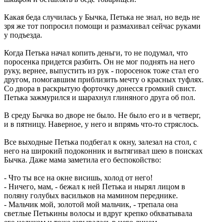
Какая беда случилась у Бычка, Петька не знал, но ведь не
зря же тот попросил помощи и размахивал сейчас руками
у подъезда.
Когда Петька начал копить деньги, то не подумал, что
поросенка придется разбить. Он не мог поднять на него
руку, вернее, выпустить из рук - поросенок тоже стал его
другом, помогавшим приблизить мечту о красных туфлях.
Со двора в раскрытую форточку донесся громкий свист.
Петька зажмурился и шарахнул глиняного друга об пол.
В среду Бычка во дворе не было. Не было его и в четверг,
и в пятницу. Наверное, у него и впрямь что-то стряслось.
Все выходные Петька подбегал к окну, залезал на стол, с
него на широкий подоконник и вытягивал шею в поисках
Бычка. Даже мама заметила его беспокойство:
- Что ты все на окне висишь, холод от него!
- Ничего, мам, - бежал к ней Петька и нырял лицом в
поляну голубых васильков на мамином переднике.
- Мальчик мой, золотой мой мальчик, - трепала она
светлые Петькины волосы и вдруг крепко обхватывала