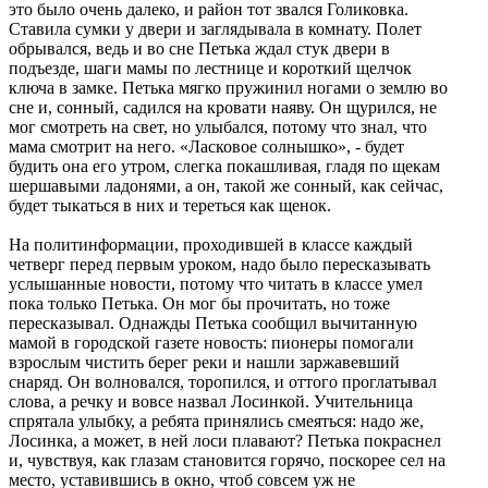
это было очень далеко, и район тот звался Голиковка.
Ставила сумки у двери и заглядывала в комнату. Полет
обрывался, ведь и во сне Петька ждал стук двери в
подъезде, шаги мамы по лестнице и короткий щелчок
ключа в замке. Петька мягко пружинил ногами о землю во
сне и, сонный, садился на кровати наяву. Он щурился, не
мог смотреть на свет, но улыбался, потому что знал, что
мама смотрит на него. «Ласковое солнышко», - будет
будить она его утром, слегка покашливая, гладя по щекам
шершавыми ладонями, а он, такой же сонный, как сейчас,
будет тыкаться в них и тереться как щенок.
На политинформации, проходившей в классе каждый
четверг перед первым уроком, надо было пересказывать
услышанные новости, потому что читать в классе умел
пока только Петька. Он мог бы прочитать, но тоже
пересказывал. Однажды Петька сообщил вычитанную
мамой в городской газете новость: пионеры помогали
взрослым чистить берег реки и нашли заржавевший
снаряд. Он волновался, торопился, и оттого проглатывал
слова, а речку и вовсе назвал Лосинкой. Учительница
спрятала улыбку, а ребята принялись смеяться: надо же,
Лосинка, а может, в ней лоси плавают? Петька покраснел
и, чувствуя, как глазам становится горячо, поскорее сел на
место, уставившись в окно, чтоб совсем уж не