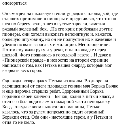
опозориться.
Он смотрел на школьную теплицу рядом с площадкой, где
старших принимали в пионеры и представлял, что это он
шел по берегу реки, залез в густые заросли, заметил
ржавый железный бок…На его крик прибежали другие
пионеры, они хотели выкопать непонятную и, кажется,
большую штуковину, но он не подпустил их к железяке и
убедил позвать взрослых и милицию. Место оцепили.
Потом ему жали руку и у реки, и на площадке перед
школой. Фото появилось в городской газете…И даже в
«Пионерской правде» в новостях на второй странице
написали о том, как Петька нашел снаряд, который мог
взорвать весь город.
Однажды возвращался Петька из школы. Во дворе на
расчищенной от снега площадке гоняли мяч Борька Бычко
и еще парочка старших ребят. Здоровенный Борька
гордился своей кличкой – Бычок, ходил в пятый класс, а
отец его был водителем в пожарной части неподалеку.
Когда оттуда с воем выносились машины, Петьке
казалось, что за рулем непременно сидит огромный
Борькин отец. Оба они - настоящие герои, а у Петьки и
отца-то не было.