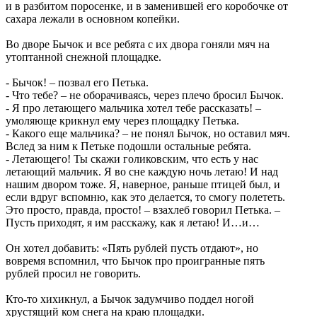
и в разбитом поросенке, и в заменившей его коробочке от
сахара лежали в основном копейки.
Во дворе Бычок и все ребята с их двора гоняли мяч на
утоптанной снежной площадке.
- Бычок! – позвал его Петька.
- Что тебе? – не оборачиваясь, через плечо бросил Бычок.
- Я про летающего мальчика хотел тебе рассказать! –
умоляюще крикнул ему через площадку Петька.
- Какого еще мальчика? – не понял Бычок, но оставил мяч.
Вслед за ним к Петьке подошли остальные ребята.
- Летающего! Ты скажи голиковским, что есть у нас
летающий мальчик. Я во сне каждую ночь летаю! И над
нашим двором тоже. Я, наверное, раньше птицей был, и
если вдруг вспомню, как это делается, то смогу полететь.
Это просто, правда, просто! – взахлеб говорил Петька. –
Пусть приходят, я им расскажу, как я летаю! И…и…
Он хотел добавить: «Пять рублей пусть отдают», но
вовремя вспомнил, что Бычок про проигранные пять
рублей просил не говорить.
Кто-то хихикнул, а Бычок задумчиво поддел ногой
хрустящий ком снега на краю площадки.