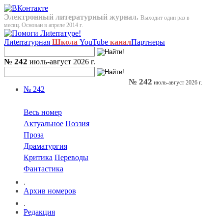
Электронный литературный журнал.
Выходит один раз в
месяц. Основан в апреле 2014 г.
Лиterraтурная
Школа
YouTube
канал
Партнеры
№ 242
июль-август 2026 г.
№ 242
июль-август 2026 г.
№ 242
Весь номер
Актуальное
Поэзия
Проза
Драматургия
Критика
Переводы
Фантастика
.
Архив номеров
.
Редакция