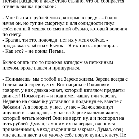
Петьки расцвело и даже стало стыдно, что он собирается
отвлечь Бычка просьбой:
- Мне бы пять рублей моих, которые в среду…- бодро
начал он, но тут же сморгнул и для солидности пнул
собственный мешок со сменной обувью, который волочил
по снегу.
- Братан, ты это, подожди, нет их у меня сейчас, -
продолжал улыбаться Бычок – Я их того…проспорил.
- Как это? – не понял Петька.
Бычок опять что-то поискал взглядом за петькиным
плечом, вроде нашел и прищурился.
- Понимаешь, мы с тобой на Зареке живем. Зарека всегда с
Голиковкой соревнуется. Вот пацаны с Голиковки
говорят, у них дядька живет, который взглядом предметы
двигает! Посмотрит – и поднимет чашку или тарелку.
Недавно на скамейку уставился и подвинул ее, вместе с
бабками! А я говорю, у нас…у нас – Бычок закинул
ищущий взгляд вдаль, - у нас на Зареке мальчик живет,
который летать может! Они не верят, ну, я и поспорил на
пять рублей. Думал, заманим их на чердак, оденемся
привидениями, а вход дворничиха закрыла. Думал, отец
мне деньги даст, а он удочку себе новую купил, к лету. Не