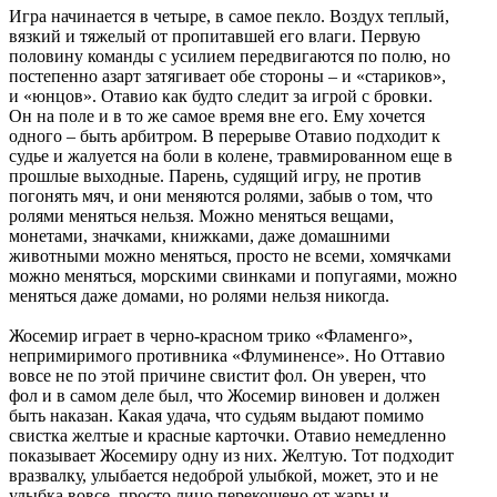
Игра начинается в четыре, в самое пекло. Воздух теплый,
вязкий и тяжелый от пропитавшей его влаги. Первую
половину команды с усилием передвигаются по полю, но
постепенно азарт затягивает обе стороны – и «стариков»,
и «юнцов». Отавио как будто следит за игрой с бровки.
Он на поле и в то же самое время вне его. Ему хочется
одного – быть арбитром. В перерыве Отавио подходит к
судье и жалуется на боли в колене, травмированном еще в
прошлые выходные. Парень, судящий игру, не против
погонять мяч, и они меняются ролями, забыв о том, что
ролями меняться нельзя. Можно меняться вещами,
монетами, значками, книжками, даже домашними
животными можно меняться, просто не всеми, хомячками
можно меняться, морскими свинками и попугаями, можно
меняться даже домами, но ролями нельзя никогда.
Жосемир играет в черно-красном трико «Фламенго»,
непримиримого противника «Флуминенсе». Но Оттавио
вовсе не по этой причине свистит фол. Он уверен, что
фол и в самом деле был, что Жосемир виновен и должен
быть наказан. Какая удача, что судьям выдают помимо
свистка желтые и красные карточки. Отавио немедленно
показывает Жосемиру одну из них. Желтую. Тот подходит
вразвалку, улыбается недоброй улыбкой, может, это и не
улыбка вовсе, просто лицо перекошено от жары и