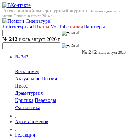
Электронный литературный журнал.
Выходит один раз в
месяц. Основан в апреле 2014 г.
Лиterraтурная
Школа
YouTube
канал
Партнеры
№ 242
июль-август 2026 г.
№ 242
июль-август 2026 г.
№ 242
Весь номер
Актуальное
Поэзия
Проза
Драматургия
Критика
Переводы
Фантастика
.
Архив номеров
.
Редакция