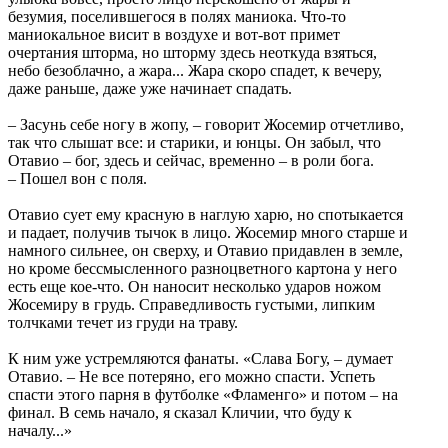
безумия, поселившегося в полях маниока. Что-то
маниокальное висит в воздухе и вот-вот примет
очертания шторма, но шторму здесь неоткуда взяться,
небо безоблачно, а жара... Жара скоро спадет, к вечеру,
даже раньше, даже уже начинает спадать.
– Засунь себе ногу в жопу, – говорит Жосемир отчетливо,
так что слышат все: и старики, и юнцы. Он забыл, что
Отавио – бог, здесь и сейчас, временно – в роли бога.
– Пошел вон с поля.
Отавио сует ему красную в наглую харю, но спотыкается
и падает, получив тычок в лицо. Жосемир много старше и
намного сильнее, он сверху, и Отавио придавлен в земле,
но кроме бессмысленного разноцветного картона у него
есть еще кое-что. Он наносит несколько ударов ножом
Жосемиру в грудь. Справедливость густыми, липким
толчками течет из груди на траву.
К ним уже устремляются фанаты. «Слава Богу, – думает
Отавио. – Не все потеряно, его можно спасти. Успеть
спасти этого парня в футболке «Фламенго» и потом – на
финал. В семь начало, я сказал Кличии, что буду к
началу...»