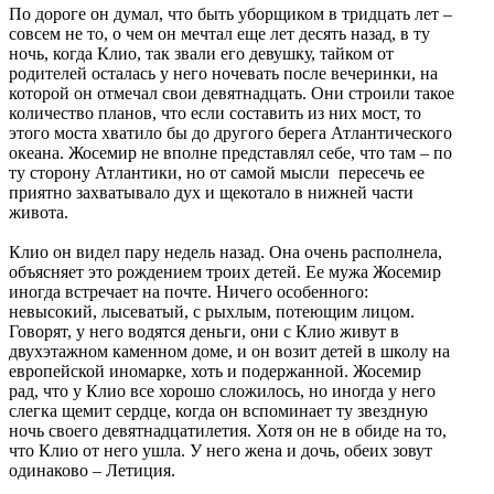
По дороге он думал, что быть уборщиком в тридцать лет –
совсем не то, о чем он мечтал еще лет десять назад, в ту
ночь, когда Клио, так звали его девушку, тайком от
родителей осталась у него ночевать после вечеринки, на
которой он отмечал свои девятнадцать. Они строили такое
количество планов, что если составить из них мост, то
этого моста хватило бы до другого берега Атлантического
океана. Жосемир не вполне представлял себе, что там – по
ту сторону Атлантики, но от самой мысли пересечь ее
приятно захватывало дух и щекотало в нижней части
живота.
Клио он видел пару недель назад. Она очень располнела,
объясняет это рождением троих детей. Ее мужа Жосемир
иногда встречает на почте. Ничего особенного:
невысокий, лысеватый, с рыхлым, потеющим лицом.
Говорят, у него водятся деньги, они с Клио живут в
двухэтажном каменном доме, и он возит детей в школу на
европейской иномарке, хоть и подержанной. Жосемир
рад, что у Клио все хорошо сложилось, но иногда у него
слегка щемит сердце, когда он вспоминает ту звездную
ночь своего девятнадцатилетия. Хотя он не в обиде на то,
что Клио от него ушла. У него жена и дочь, обеих зовут
одинаково – Летиция.