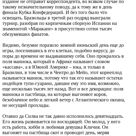
издание не отправит корреспондента, во всяком случае по
такому незначительному поводу, да к тому же в день
финала Кубка Конфедераций. И без того было что
освещать. Бразильцы в третий раз подряд выиграли
турнир, разобрав по кирпичикам сборную Испании на
знаменитой «Маракане» в присутствии сотни тысяч
обезумевших фанатов.
Видимо, безумие поразило зимний июньский день еще до
игры, поселившись в его клетках, подобно вирусу, до
поры до времени не выдававшему себя. Оно прокралось в
поля маниока, который в Африке называют словом
«кассава», а в Южной Америке – юка, и только в
Бразилии, в том числе в Чентро до Мейо, этот корнеплод
называется маниок, потому что так его называют остатки
индейцев тупи-гуарани, давшие ему это имя, возможно,
еще несколько тысяч лет назад. Вот и все декорации: поля
маниока и пастбища, на которые выгоняют коров,
безоблачное небо и легкий ветер с Атлантического океана,
не несущий прохлады.
Отавио да Силва не так давно исполнилось девятнадцать.
Его жизнь развивается по восходящей. Он молод, у него
есть работа, хобби и любимая девушка Кличия. Он
выгоняет на пастбища скот и проводит день, меряя