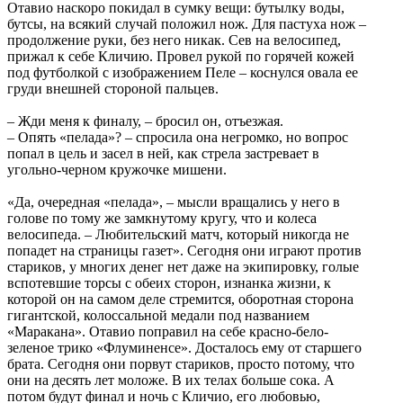
Отавио наскоро покидал в сумку вещи: бутылку воды,
бутсы, на всякий случай положил нож. Для пастуха нож –
продолжение руки, без него никак. Сев на велосипед,
прижал к себе Кличию. Провел рукой по горячей кожей
под футболкой с изображением Пеле – коснулся овала ее
груди внешней стороной пальцев.
– Жди меня к финалу, – бросил он, отъезжая.
– Опять «пелада»? – спросила она негромко, но вопрос
попал в цель и засел в ней, как стрела застревает в
угольно-черном кружочке мишени.
«Да, очередная «пелада», – мысли вращались у него в
голове по тому же замкнутому кругу, что и колеса
велосипеда. – Любительский матч, который никогда не
попадет на страницы газет». Сегодня они играют против
стариков, у многих денег нет даже на экипировку, голые
вспотевшие торсы с обеих сторон, изнанка жизни, к
которой он на самом деле стремится, оборотная сторона
гигантской, колоссальной медали под названием
«Маракана». Отавио поправил на себе красно-бело-
зеленое трико «Флуминенсе». Досталось ему от старшего
брата. Сегодня они порвут стариков, просто потому, что
они на десять лет моложе. В их телах больше сока. А
потом будут финал и ночь с Кличио, его любовью,