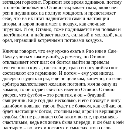
взглядом горизонт. Горизонт все время одинаков, потому
что небо безоблачно. Отавио закрывает глаза, включает
реп в наушниках на полную мощность и представляет
себе, что на их штат надвигается самый настоящий
шторм, и коров поднимает в воздух, как елочные
игрушки. И он, Отавио, тоже поднимается над полями и
пастбищами, и набирает высоту, сильный и молодой, как
орел, играющий встречными потоками воздуха.
Кличия говорит, что ему нужно ехать в Рио или в Сан-
Паулу учиться какому-нибудь ремеслу, но Отавио
откладывает этот шаг: он боится выйти за пределы
очерченного круга, где солнце, трава и пасущийся скот
составляют его гармонию. И потом – ему уже иногда
доверяют судить игры, еще не целиком, конечно, но если
арбитра захлестывает желание погонять мяч за одну из
команд, то он отдает свисток именно Отавио. Отавио
уверен, что футбол – это религия, а он – будущий
священник. Еще год-два-несколько, и его позовут в лигу
калибром повыше, где он будет не божком, как сейчас, он
будет настоящим богом, стоящим над игрой и вершащим
судьбы. Он не раз видел себя таким во сне, просыпаясь
счастливым, ведь вся жизнь была впереди, и он был в ней
пастырем – во всех ипостасях и смыслах этого слова.