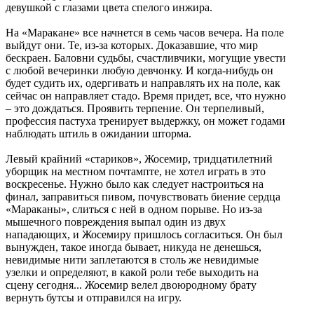
девушкой с глазами цвета спелого инжира.
На «Маракане» все начнется в семь часов вечера. На поле
выйдут они. Те, из-за которых. Доказавшие, что мир
бескраен. Баловни судьбы, счастливчики, могущие увести
с любой вечеринки любую девчонку. И когда-нибудь он
будет судить их, одергивать и направлять их на поле, как
сейчас он направляет стадо. Время придет, все, что нужно
– это дождаться. Проявить терпение. Он терпеливый,
профессия пастуха тренирует выдержку, он может годами
наблюдать штиль в ожидании шторма.
Левый крайний «стариков», Жосемир, тридцатилетний
уборщик на местном почтампте, не хотел играть в это
воскресенье. Нужно было как следует настроиться на
финал, заправиться пивом, почувствовать биение сердца
«Мараканы», слиться с ней в одном порыве. Но из-за
мышечного повреждения выпал один из двух
нападающих, и Жосемиру пришлось согласиться. Он был
вынужден, такое иногда бывает, никуда не денешься,
невидимые нити заплетаются в столь же невидимые
узелки и определяют, в какой роли тебе выходить на
сцену сегодня... Жосемир велел двоюродному брату
вернуть бутсы и отправился на игру.