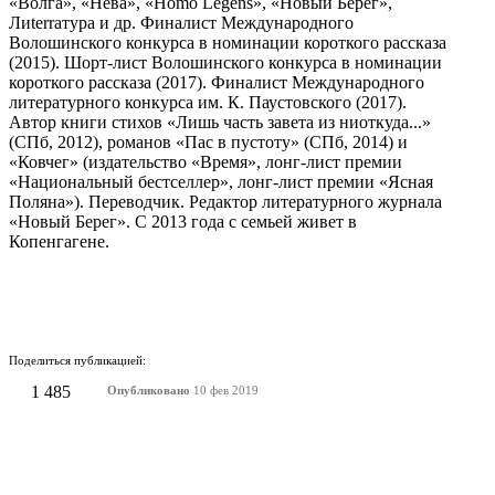
«Волга», «Нева», «Homo Legens», «Новый Берег»,
Лиterraтура и др. Финалист Международного
Волошинского конкурса в номинации короткого рассказа
(2015). Шорт-лист Волошинского конкурса в номинации
короткого рассказа (2017). Финалист Международного
литературного конкурса им. К. Паустовского (2017).
Автор книги стихов «Лишь часть завета из ниоткуда...»
(СПб, 2012), романов «Пас в пустоту» (СПб, 2014) и
«Ковчег» (издательство «Время», лонг-лист премии
«Национальный бестселлер», лонг-лист премии «Ясная
Поляна»). Переводчик. Редактор литературного журнала
«Новый Берег». С 2013 года с семьей живет в
Копенгагене.
Поделиться публикацией:
1 485
Опубликовано
10 фев 2019
КОНКУРСЫ И ПРЕМИИ
АФИША