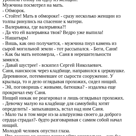
Мужчина посмотрел на мать.
- Обморок.
- Стойте! Мать в обмороке! - сразу несколько женщин из
толпы ринулись на спасение к матери.
- Валерьянка, где валерьянка?!
- Да что ей валерьянка твоя? Ведро уже выпила!
- Нашатырь!
- Вишь, как оно получается, - мужчина пнул камень из
сырой могильной земли - тот рассыпался. - Беги, Саня!
- Как бы мать непомерла, - Саня в нерешительности
замялся.
- Давай шустрее! - вскипел Сергей Николаевич.
Саня, наискосок через кладбище, направился к церквушке.
Деревянное, потемневшее от сырости сооружение. У
крыльца, то и дело оглядывая прохожих, сидел нищий.
- Эй, поговоришь с живыми, батюшка? - издалека еще
прокричал ему Саня.
Нищий никак не реагировал и лишь оглядывал прохожих.
- Девочку малую на кладбище для самоубийц хотят
определить! - запыхавшись, встал над ним Саня.
- Мало ты в том мире из-за альтруизма своего да доброго
сердца страдал?- будто разговаривая с самим собой начал
нищий.
Молодой человек опустил глаза.