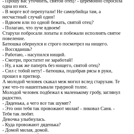
- Прошу вас уточнить, святой отец? - церемонно спросила
одна из них.
- В морге всё перепутали! Не самоубийца там, а
несчастный случай один!
- Вдвоем или по одной бежать, святой отец?
- Полагаю, что луче вдвоем!
Старухи побросали лопаты и побежали исполнять святое
повеление.
Батюшка обернулся и строго посмотрел на нищего.
- Воссядаишь?
- Работаю, - насупился нищий.
- Смотри, простатит не заработай!
- Ну, а как же паперть без нищего, святой отец?
- Сил с тобой нету! - батюшка, подобрав рясы в руки,
прошел в притвор.
А молодой человек скакал меж могил вслед старухам. Те
уже что-то нашептывали траурной толпе.
Молодой человек подбежал к маленькому гробу, заглянул
радостно.
- Дяденька, а чего все так шумят?
- Это они тебя так провожают милая! - ликовал Саня. -
Тебя так любят.
Девочка улыбнулась.
- Куда провожают дяденька?
- Домой милая, домой.