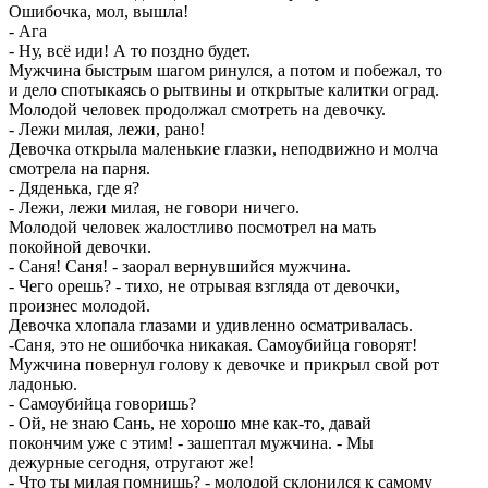
Ошибочка, мол, вышла!
- Ага
- Ну, всё иди! А то поздно будет.
Мужчина быстрым шагом ринулся, а потом и побежал, то
и дело спотыкаясь о рытвины и открытые калитки оград.
Молодой человек продолжал смотреть на девочку.
- Лежи милая, лежи, рано!
Девочка открыла маленькие глазки, неподвижно и молча
смотрела на парня.
- Дяденька, где я?
- Лежи, лежи милая, не говори ничего.
Молодой человек жалостливо посмотрел на мать
покойной девочки.
- Саня! Саня! - заорал вернувшийся мужчина.
- Чего орешь? - тихо, не отрывая взгляда от девочки,
произнес молодой.
Девочка хлопала глазами и удивленно осматривалась.
-Саня, это не ошибочка никакая. Самоубийца говорят!
Мужчина повернул голову к девочке и прикрыл свой рот
ладонью.
- Самоубийца говоришь?
- Ой, не знаю Сань, не хорошо мне как-то, давай
покончим уже с этим! - зашептал мужчина. - Мы
дежурные сегодня, отругают же!
- Что ты милая помнишь? - молодой склонился к самому