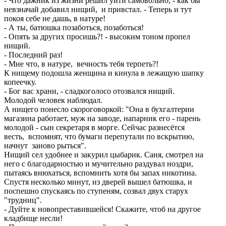
- Что дажник из жизни решил уйти самовольно, - как бы
невзначай добавил нищий, и привстал. - Теперь и тут
покоя себе не дашь, в натуре!
- А ты, батюшка позаботься, позаботься!
- Опять за других просишь?! - высоким тоном пропел
нищий.
- Последний раз!
- Мне что, в натуре, вечность тебя терпеть?!
К нищему подошла женщина и кинула в лежащую шапку
копеечку.
- Бог вас храни, - сладкоголосо отозвался нищий.
Молодой человек наблюдал.
А нищего понесло скороговоркой: "Она в бухгалтерии
магазина работает, муж на заводе, напарник его - парень
молодой - сын секретаря в морге. Сейчас разнесётся
весть, вспомнят, что бумаги перепутали по вскрытию,
начнут заново рыться".
Нищий сел удобнее и закурил цыбарик. Саня, смотрел на
него с благодарностью и мучительно раздувал ноздри,
пытаясь внюхаться, вспомнить хотя бы запах никотина.
Спустя несколько минут, из дверей вышел батюшка, и
поспешно спускаясь по ступеням, созвал двух старух
"трудниц".
- Дуйте к новопреставившейся! Скажите, чтоб на другое
кладбище несли!