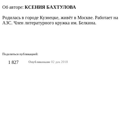
Об авторе:
КСЕНИЯ БАХТУЛОВА
Родилась в городе Кузнецке, живёт в Москве. Работает на
АЗС. Член литературного кружка им. Белкина.
Поделиться публикацией:
1 827
Опубликовано
02 дек 2018
КОНКУРСЫ И ПРЕМИИ
АФИША
Наверх ↑
© 2014-2026 ИД Лиterraтура
Правовая информация
Владелец - Наталья Комелькова
Авторизация