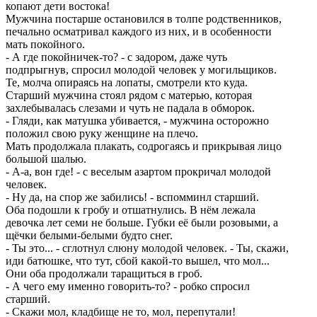
копают дети востока!
Мужчина постарше остановился в толпе родственников,
печально осматривал каждого из них, и в особенности
мать покойного.
- А где покойничек-то? - с задором, даже чуть
подпрыгнув, спросил молодой человек у могильщиков.
Те, молча опираясь на лопаты, смотрели кто куда.
Старший мужчина стоял рядом с матерью, которая
захлебывалась слезами и чуть не падала в обморок.
- Гляди, как матушка убивается, - мужчина осторожно
положил свою руку женщине на плечо.
Мать продолжала плакать, содрогаясь и прикрывая лицо
большой шалью.
- А-а, вон где! - с веселым азартом прокричал молодой
человек.
- Ну да, на спор же забились! - вспомминл старший.
Оба подошли к гробу и отшатнулись. В нём лежала
девочка лет семи не больше. Губки её были розовыми, а
щёчки белыми-белыми будто снег.
- Ты это... - сглотнул слюну молодой человек. - Ты, скажи,
иди батюшке, что тут, сбой какой-то вышел, что мол...
Они оба продолжали таращиться в гроб.
- А чего ему именно говорить-то? - робко спросил
старший.
- Скажи мол, кладбище не то, мол, перепутали!