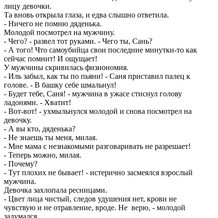
лицу девочки.
Та вновь открыла глаза, и едва слышно ответила.
- Ничего не помню дяденька.
Молодой посмотрел на мужчину.
- Чего? - развел тот руками. - Чего ты, Сань?
- А того! Что самоубийца свои последние минутки-то как
сейчас помнит! И ощущает!
У мужчины скривилась физиономия.
- Иль забыл, как ты по пьяни! - Саня приставил палец к
голове. - В башку себе шмальнул!
- Будет тебе, Саня! - мужчина в ужасе стиснул голову
ладонями. - Хватит!
- Вот-вот! - ухмыльнулся молодой и снова посмотрел на
девочку.
- А вы кто, дяденька?
- Не знаешь ты меня, милая.
- Мне мама с незнакомыми разговаривать не разрешает!
- Теперь можно, милая.
- Почему?
- Тут плохих не бывает! - истерично засмеялся взрослый
мужчина.
Девочка захлопала ресницами.
- Цвет лица чистый, следов удушения нет, крови не
чувствую и не отравление, вроде. Не верю, - молодой
задумался.