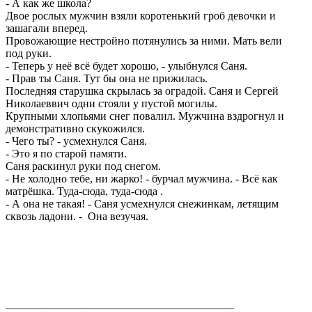
- А как же школа?
Двое рослых мужчин взяли коротенький гроб девочки и
зашагали вперед.
Провожающие нестройно потянулись за ними. Мать вели
под руки.
- Теперь у неё всё будет хорошо, - улыбнулся Саня.
- Прав ты Саня. Тут бы она не прижилась.
Последняя старушка скрылась за оградой. Саня и Сергей
Николаеввич одни стояли у пустой могилы.
Крупными хлопьями снег повалил. Мужчина вздрогнул и
демонстративно скукожился.
- Чего ты? - усмехнулся Саня.
- Это я по старой памяти.
Саня раскинул руки под снегом.
- Не холодно тебе, ни жарко! - бурчал мужчина. - Всё как
матрёшка. Туда-сюда, туда-сюда .
- А она не такая! - Саня усмехнулся снежинкам, летящим
сквозь ладони. - Она везучая.
_________________________________________