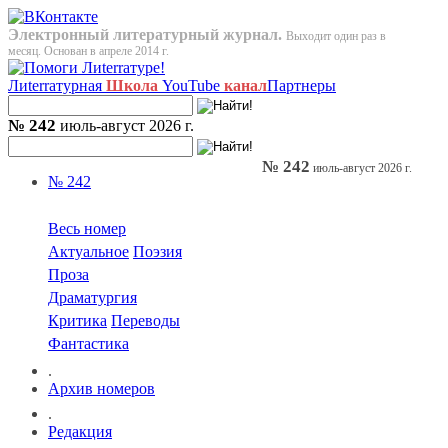
Электронный литературный журнал.
Выходит один раз в
месяц. Основан в апреле 2014 г.
Лиterraтурная
Школа
YouTube
канал
Партнеры
№ 242
июль-август 2026 г.
№ 242
июль-август 2026 г.
№ 242
Весь номер
Актуальное
Поэзия
Проза
Драматургия
Критика
Переводы
Фантастика
.
Архив номеров
.
Редакция