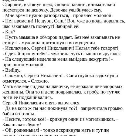
Старший, вытянув шею, словно павлин, внимательно
посмотрел на девочку. Девочка улыбнулась ему.
- Мне время нужно разобраться, - произнёс молодой.
- Нет времени! Не дури, Сань! Вон уже до воды дорылись,
щас закапывать понесут! Забирай её!
- Как?
- Пусть мамаша в обморок падает. Без неё закапывать не
станут! - мужчина притопнул в возмущении.
- Исключено, Сергей Николаевич! Нельзя тебе говорят!
- Сделай прошу тебя! - мужчина чуть слышно выругался.
- На следующей неделе за меня выйдешь дежурить! -
пригрозил молодой.
- Выйду.
- Сложно, Сергей Николаич! - Саня глубоко вздохнул и
осмотрелся. - Сложно.
Мать еле-еле сидела на лавочке, её держали две здоровых
женщины. Она то и дело подрывалась к гробу, но тут же
ноги ее подкашивались.
Сергей Николаевич опять выругался.
- Да на кого ж ты нас покинула-то?! - запричитала громко
бабка из толпы.
- Несите, готово всё! - крикнул один из могильщиков. -
Закапывать будем!
- Ой, родненькая! - тонко вскрикнула мать и тут же
уронила голову на одну из женщин.