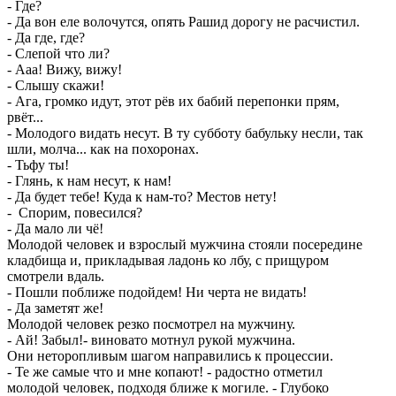
- Где?
- Да вон еле волочутся, опять Рашид дорогу не расчистил.
- Да где, где?
- Слепой что ли?
- Ааа! Вижу, вижу!
- Слышу скажи!
- Ага, громко идут, этот рёв их бабий перепонки прям,
рвёт...
- Молодого видать несут. В ту субботу бабульку несли, так
шли, молча... как на похоронах.
- Тьфу ты!
- Глянь, к нам несут, к нам!
- Да будет тебе! Куда к нам-то? Местов нету!
- Спорим, повесился?
- Да мало ли чё!
Молодой человек и взрослый мужчина стояли посередине
кладбища и, прикладывая ладонь ко лбу, с прищуром
смотрели вдаль.
- Пошли поближе подойдем! Ни черта не видать!
- Да заметят же!
Молодой человек резко посмотрел на мужчину.
- Ай! Забыл!- виновато мотнул рукой мужчина.
Они неторопливым шагом направились к процессии.
- Те же самые что и мне копают! - радостно отметил
молодой человек, подходя ближе к могиле. - Глубоко