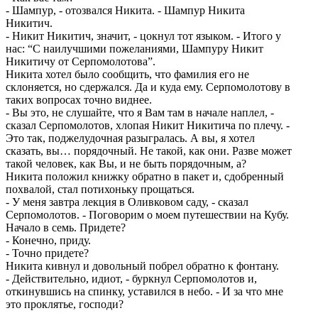
- Шампур, - отозвался Никита. - Шампур Никита
Никитич.
- Никит Никитич, значит, - цокнул тот языком. - Итого у
нас: “С наилучшими пожеланиями, Шампуру Никит
Никитичу от Серпомолотова”.
Никита хотел было сообщить, что фамилия его не
склоняется, но сдержался. Да и куда ему. Серпомолотову в
таких вопросах точно виднее.
- Вы это, не слушайте, что я Вам там в начале наплел, -
сказал Серпомолотов, хлопая Никит Никитича по плечу. -
Это так, поджелудочная разыгралась. А вы, я хотел
сказать, вы… порядочный. Не такой, как они. Разве может
такой человек, как Вы, и не быть порядочным, а?
Никита положил книжку обратно в пакет и, сдобренный
похвалой, стал потихоньку прощаться.
- У меня завтра лекция в Оливковом саду, - сказал
Серпомолотов. - Поговорим о моем путешествии на Кубу.
Начало в семь. Придете?
- Конечно, приду.
- Точно придете?
Никита кивнул и довольный побрел обратно к фонтану.
- Действительно, идиот, - буркнул Серпомолотов и,
откинувшись на спинку, уставился в небо. - И за что мне
это проклятье, господи?