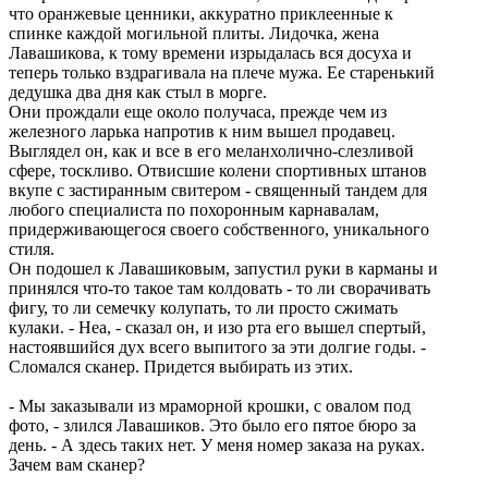
что оранжевые ценники, аккуратно приклеенные к
спинке каждой могильной плиты. Лидочка, жена
Лавашикова, к тому времени изрыдалась вся досуха и
теперь только вздрагивала на плече мужа. Ее старенький
дедушка два дня как стыл в морге.
Они прождали еще около получаса, прежде чем из
железного ларька напротив к ним вышел продавец.
Выглядел он, как и все в его меланхолично-слезливой
сфере, тоскливо. Отвисшие колени спортивных штанов
вкупе с застиранным свитером - священный тандем для
любого специалиста по похоронным карнавалам,
придерживающегося своего собственного, уникального
стиля.
Он подошел к Лавашиковым, запустил руки в карманы и
принялся что-то такое там колдовать - то ли сворачивать
фигу, то ли семечку колупать, то ли просто сжимать
кулаки. - Неа, - сказал он, и изо рта его вышел спертый,
настоявшийся дух всего выпитого за эти долгие годы. -
Сломался сканер. Придется выбирать из этих.
- Мы заказывали из мраморной крошки, с овалом под
фото, - злился Лавашиков. Это было его пятое бюро за
день. - А здесь таких нет. У меня номер заказа на руках.
Зачем вам сканер?