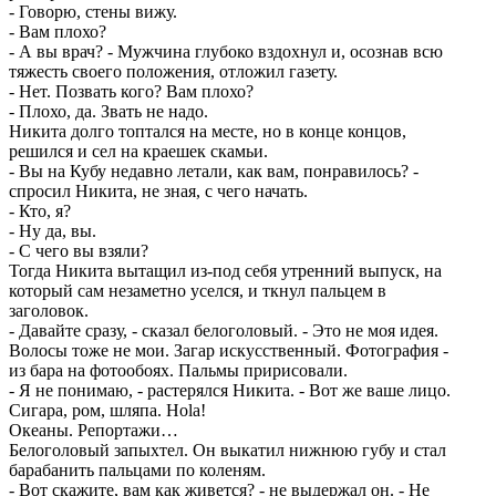
- Говорю, стены вижу.
- Вам плохо?
- А вы врач? - Мужчина глубоко вздохнул и, осознав всю
тяжесть своего положения, отложил газету.
- Нет. Позвать кого? Вам плохо?
- Плохо, да. Звать не надо.
Никита долго топтался на месте, но в конце концов,
решился и сел на краешек скамьи.
- Вы на Кубу недавно летали, как вам, понравилось? -
спросил Никита, не зная, с чего начать.
- Кто, я?
- Ну да, вы.
- С чего вы взяли?
Тогда Никита вытащил из-под себя утренний выпуск, на
который сам незаметно уселся, и ткнул пальцем в
заголовок.
- Давайте сразу, - сказал белоголовый. - Это не моя идея.
Волосы тоже не мои. Загар искусственный. Фотография -
из бара на фотообоях. Пальмы пририсовали.
- Я не понимаю, - растерялся Никита. - Вот же ваше лицо.
Сигара, ром, шляпа. Hola!
Океаны. Репортажи…
Белоголовый запыхтел. Он выкатил нижнюю губу и стал
барабанить пальцами по коленям.
- Вот скажите, вам как живется? - не выдержал он. - Не