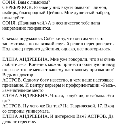
СОНЯ. Вам с лимоном?
СЕРЕБРЯКОВ. Разные у них вкусы бывают - лимон,
имбирь, благородный Цейлон. Мне душистый чабрец,
пожалуйста.
СОНЯ. (Наливая чай.) А в лесничестве тебе папа
непременно понравится.
Сначала подумалось Собачкину, что он сам чего-то
запамятовал, но на всякий случай решил перепроверить.
Под конец первого действия, однако, все повторилось.
ЕЛЕНА АНДРЕЕВНА. Мне уже говорили, что вы очень
любите леса. Конечно, можно принести большую пользу,
но разве это не мешает вашему настоящему призванию?
Ведь вы доктор.
АСТРОВ. Одному богу известно, в чем наше настоящее
призвание. И центру карьеры и профориентации «Рысь».
Замечательное место.
ЕЛЕНА АНДРЕЕВНА. Что-то, голубчик, позабыла. Это
где?
АСТРОВ. Ну чего же Вы так? На Таврической, 17. Вход
со стороны универмага.
ЕЛЕНА АНДРЕЕВНА. И интересно Вам? АСТРОВ. Да,
дело интересное.