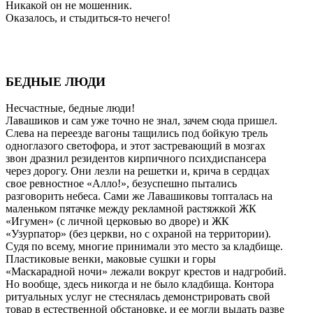
Никакой он не мошенник.
Оказалось, и стыдиться-то нечего!
БЕДНЫЕ ЛЮДИ
Несчастные, бедные люди!
Лавашиков и сам уже точно не знал, зачем сюда пришел.
Слева на переезде вагоны тащились под бойкую трель
одноглазого светофора, и этот застревающий в мозгах
звон дразнил резидентов кирпичного психдиспансера
через дорогу. Они лезли на решетки и, крича в сердцах
свое ревностное «Алло!», безуспешно пытались
разговорить небеса. Сами же Лавашиковы топталась на
маленьком пятачке между рекламной растяжкой ЖК
«Игумен» (с личной церковью во дворе) и ЖК
«Узурпатор» (без церкви, но с охраной на территории).
Судя по всему, многие принимали это место за кладбище.
Пластиковые венки, маковые сушки и горы
«Маскарадной ночи» лежали вокруг крестов и надгробий.
Но вообще, здесь никогда и не было кладбища. Контора
ритуальных услуг не стеснялась демонстрировать свой
товар в естественной обстановке, и ее могли выдать разве