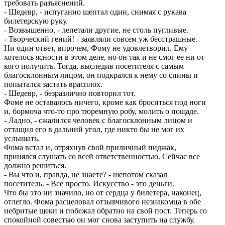
требовать разъяснений.
- Шедевр, - испуганно шептал один, снимая с рукава
билетерскую руку.
- Возвышенно, - лепетали другие, не столь пугливые.
- Творческий гений! - заявляли совсем уж бесстрашные.
Ни один ответ, впрочем, Фому не удовлетворил. Ему
хотелось ясности в этом деле, но он так и не смог ее ни от
кого получить. Тогда, выследив посетителя с самым
благосклонным лицом, он подкрался к нему со спины и
попытался застать врасплох.
- Шедевр, - безразлично повторил тот.
Фоме не оставалось ничего, кроме как броситься под ноги
и, бормоча что-то про тюремную робу, молить о пощаде.
- Ладно, - сжалился человек с благосклонным лицом и
оттащил его в дальний угол, где никто бы не мог их
услышать.
Фома встал и, отряхнув свой приличный пиджак,
принялся слушать со всей ответственностью. Сейчас все
должно решиться.
- Вы что и, правда, не знаете? - шепотом сказал
посетитель. - Все просто. Искусство - это деньги.
Что бы это ни значило, но от сердца у билетера, наконец,
отлегло. Фома расцеловал отзывчивого незнакомца в обе
небритые щеки и побежал обратно на свой пост. Теперь со
спокойной совестью он мог снова заступить на службу.