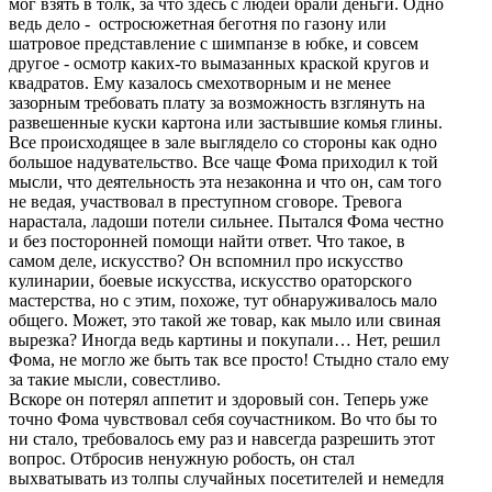
мог взять в толк, за что здесь с людей брали деньги. Одно
ведь дело - остросюжетная беготня по газону или
шатровое представление с шимпанзе в юбке, и совсем
другое - осмотр каких-то вымазанных краской кругов и
квадратов. Ему казалось смехотворным и не менее
зазорным требовать плату за возможность взглянуть на
развешенные куски картона или застывшие комья глины.
Все происходящее в зале выглядело со стороны как одно
большое надувательство. Все чаще Фома приходил к той
мысли, что деятельность эта незаконна и что он, сам того
не ведая, участвовал в преступном сговоре. Тревога
нарастала, ладоши потели сильнее. Пытался Фома честно
и без посторонней помощи найти ответ. Что такое, в
самом деле, искусство? Он вспомнил про искусство
кулинарии, боевые искусства, искусство ораторского
мастерства, но с этим, похоже, тут обнаруживалось мало
общего. Может, это такой же товар, как мыло или свиная
вырезка? Иногда ведь картины и покупали… Нет, решил
Фома, не могло же быть так все просто! Стыдно стало ему
за такие мысли, совестливо.
Вскоре он потерял аппетит и здоровый сон. Теперь уже
точно Фома чувствовал себя соучастником. Во что бы то
ни стало, требовалось ему раз и навсегда разрешить этот
вопрос. Отбросив ненужную робость, он стал
выхватывать из толпы случайных посетителей и немедля