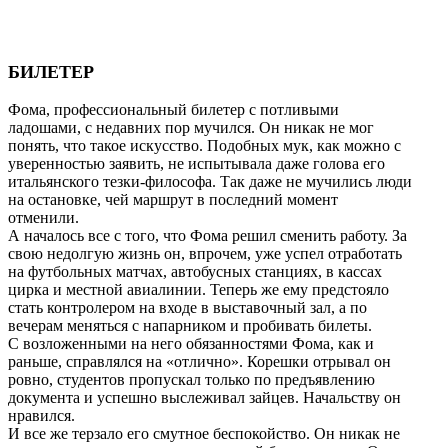
БИЛЕТЕР
Фома, профессиональный билетер с потливыми
ладошами, с недавних пор мучился. Он никак не мог
понять, что такое искусство. Подобных мук, как можно с
уверенностью заявить, не испытывала даже голова его
итальянского тезки-философа. Так даже не мучились люди
на остановке, чей маршрут в последний момент
отменили.
А началось все с того, что Фома решил сменить работу. За
свою недолгую жизнь он, впрочем, уже успел отработать
на футбольных матчах, автобусных станциях, в кассах
цирка и местной авиалинии. Теперь же ему предстояло
стать контролером на входе в выставочный зал, а по
вечерам меняться с напарником и пробивать билеты.
С возложенными на него обязанностями Фома, как и
раньше, справлялся на «отлично». Корешки отрывал он
ровно, студентов пропускал только по предъявлению
документа и успешно выслеживал зайцев. Начальству он
нравился.
И все же терзало его смутное беспокойство. Он никак не