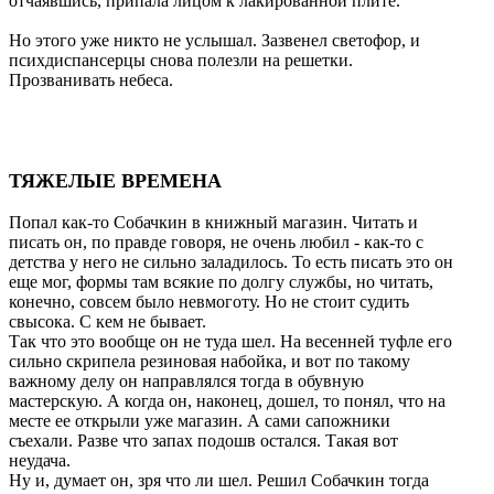
отчаявшись, припала лицом к лакированной плите.
Но этого уже никто не услышал. Зазвенел светофор, и
психдиспансерцы снова полезли на решетки.
Прозванивать небеса.
ТЯЖЕЛЫЕ ВРЕМЕНА
Попал как-то Собачкин в книжный магазин. Читать и
писать он, по правде говоря, не очень любил - как-то с
детства у него не сильно заладилось. То есть писать это он
еще мог, формы там всякие по долгу службы, но читать,
конечно, совсем было невмоготу. Но не стоит судить
свысока. С кем не бывает.
Так что это вообще он не туда шел. На весенней туфле его
сильно скрипела резиновая набойка, и вот по такому
важному делу он направлялся тогда в обувную
мастерскую. А когда он, наконец, дошел, то понял, что на
месте ее открыли уже магазин. А сами сапожники
съехали. Разве что запах подошв остался. Такая вот
неудача.
Ну и, думает он, зря что ли шел. Решил Собачкин тогда