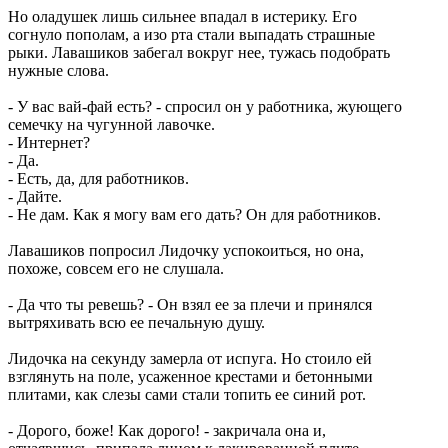
Но оладушек лишь сильнее впадал в истерику. Его
согнуло пополам, а изо рта стали выпадать страшные
рыки. Лавашиков забегал вокруг нее, тужась подобрать
нужные слова.
- У вас вай-фай есть? - спросил он у работника, жующего
семечку на чугунной лавочке.
- Интернет?
- Да.
- Есть, да, для работников.
- Дайте.
- Не дам. Как я могу вам его дать? Он для работников.
Лавашиков попросил Лидочку успокоиться, но она,
похоже, совсем его не слушала.
- Да что ты ревешь? - Он взял ее за плечи и принялся
вытряхивать всю ее печальную душу.
Лидочка на секунду замерла от испуга. Но стоило ей
взглянуть на поле, усаженное крестами и бетонными
плитами, как слезы сами стали топить ее синий рот.
- Дорого, боже! Как дорого! - закричала она и,