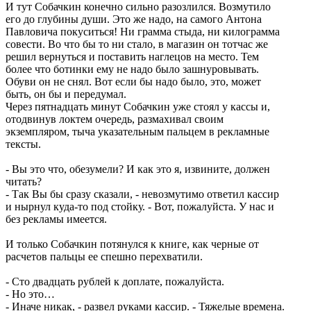
И тут Собачкин конечно сильно разозлился. Возмутило
его до глубины души. Это же надо, на самого Антона
Павловича покуситься! Ни грамма стыда, ни килограмма
совести. Во что бы то ни стало, в магазин он тотчас же
решил вернуться и поставить наглецов на место. Тем
более что ботинки ему не надо было зашнуровывать.
Обуви он не снял. Вот если бы надо было, это, может
быть, он бы и передумал.
Через пятнадцать минут Собачкин уже стоял у кассы и,
отодвинув локтем очередь, размахивал своим
экземпляром, тыча указательным пальцем в рекламные
тексты.
- Вы это что, обезумели? И как это я, извините, должен
читать?
- Так Вы бы сразу сказали, - невозмутимо ответил кассир
и нырнул куда-то под стойку. - Вот, пожалуйста. У нас и
без рекламы имеется.
И только Собачкин потянулся к книге, как черные от
расчетов пальцы ее спешно перехватили.
- Сто двадцать рублей к доплате, пожалуйста.
- Но это…
- Иначе никак, - развел руками кассир. - Тяжелые времена.