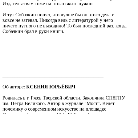
Издательствам тоже на что-то жить нужно.
И тут Собачкин понял, что лучше бы он этого дела и
вовсе не затевал. Никогда ведь с литературой у него
ничего путного не выходило! То был последний раз, когда
Собачкин брал в руки книги.
_________________________________________
Об авторе:
КСЕНИЯ ЮРЬÉВИЧ
Родилась в г. Ржев Тверской области. Закончила СПбГПУ
им. Петра Великого. Автор в журнале "Мост". Ведет
полемику о современном искусстве на площадке
Инстаграм (деятельность Meta Platforms Inc. запрещена в
РФ)
. Живет в Санкт-Петербурге.