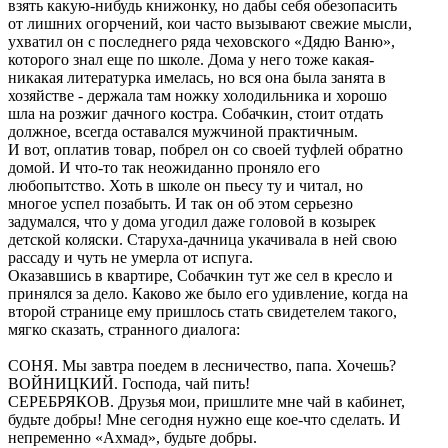
взять какую-нибудь книжонку, но дабы себя обезопасить
от лишних огорчений, кои часто вызывают свежие мысли,
ухватил он с последнего ряда чеховского «Дядю Ваню»,
которого знал еще по школе. Дома у него тоже какая-
никакая литературка имелась, но вся она была занята в
хозяйстве - держала там ножку холодильника и хорошо
шла на розжиг дачного костра. Собачкин, стоит отдать
должное, всегда оставался мужчиной практичным.
И вот, оплатив товар, побрел он со своей туфлей обратно
домой. И что-то так неожиданно проняло его
любопытство. Хоть в школе он пьесу ту и читал, но
многое успел позабыть. И так он об этом серьезно
задумался, что у дома угодил даже головой в козырек
детской коляски. Старуха-дачница укачивала в ней свою
рассаду и чуть не умерла от испуга.
Оказавшись в квартире, Собачкин тут же сел в кресло и
принялся за дело. Каково же было его удивление, когда на
второй странице ему пришлось стать свидетелем такого,
мягко сказать, странного диалога:
СОНЯ. Мы завтра поедем в лесничество, папа. Хочешь?
ВОЙНИЦКИЙ. Господа, чай пить!
СЕРЕБРЯКОВ. Друзья мои, пришлите мне чай в кабинет,
будьте добры! Мне сегодня нужно еще кое-что сделать. И
непременно «Ахмад», будьте добры.