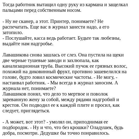
Тогда работник вытащил одну руку из кармана и защелкал
пальцами перед собственным носом.
- Ну не сканер, а этот. Принтер, понимаете? Не
распечатать. Еще вас в журнал занести надо, а его
затопило.
- Послушайте, касса ведь работает. Будьте так любезны,
выдайте нам надгробье.
Лавашикова снова зашлась от слез. Она пустила на щеки
две черные тушевые заводи и захлюпала, как
канализационная труба. Высокий пучок ее грязных волос,
похожий на диковинный фрукт, противно зашевелился на
голове, будто ловил космические частоты. - Не могу, -
настаивал работник. - Мы всегда в журнал заносим. А
журнала нет, понимаете?
Лавашиков понял, что дело то мертвое и поволок
зареванную жену за собой, между рядами надгробий и
крестов. Он подводил ее к каждой плите и просил, как
следует, приглядеться.
- А может, вот этот? - умолял он, приподнимая ее
подбородок. - Ну и что, что без крошки? Оладушек, будь
добра, посмотри. Дедушке бы точно понравилось.