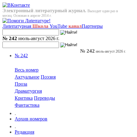
Электронный литературный журнал.
Выходит один раз в
месяц. Основан в апреле 2014 г.
Лиterraтурная
Школа
YouTube
канал
Партнеры
№ 242
июль-август 2026 г.
№ 242
июль-август 2026 г.
№ 242
Весь номер
Актуальное
Поэзия
Проза
Драматургия
Критика
Переводы
Фантастика
.
Архив номеров
.
Редакция