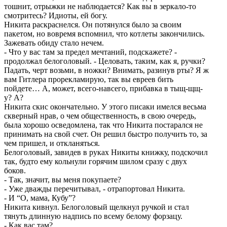
тошнит, отрыжки не наблюдается? Как вы в зеркало-то
смотритесь? Идиоты, ей богу.
Никита раскраснелся. Он потянулся было за своим
пакетом, но вовремя вспомнил, что котлеты закончились.
Зажевать обиду стало нечем.
- Что у вас там за предел мечтаний, подскажете? -
продолжал белоголовый. - Целовать, таким, как я, ручки?
Падать, черт возьми, в ножки? Внимать, разинув рты? Я ж
вам Гитлера прорекламирую, так вы евреев бить
пойдете… А, может, всего-навсего, прибавка в тыщ-щщ-
у? А?
Никита скис окончательно. У этого писаки имелся весьма
скверный нрав, о чем общественность, в свою очередь,
была хорошо осведомлена, так что Никита постарался не
принимать на свой счет. Он решил быстро получить то, за
чем пришел, и откланяться.
Белоголовый, завидев в руках Никиты книжку, подскочил
так, будто ему кольнули горячим шилом сразу с двух
боков.
- Так, значит, вы меня покупаете?
- Уже дважды перечитывал, - отрапортовал Никита.
- И “О, мама, Кубу”?
Никита кивнул. Белоголовый щелкнул ручкой и стал
тянуть длинную надпись по всему белому форзацу.
- Как вас там?