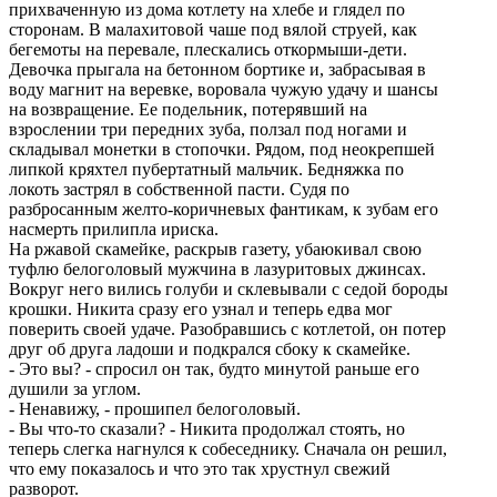
прихваченную из дома котлету на хлебе и глядел по
сторонам. В малахитовой чаше под вялой струей, как
бегемоты на перевале, плескались откормыши-дети.
Девочка прыгала на бетонном бортике и, забрасывая в
воду магнит на веревке, воровала чужую удачу и шансы
на возвращение. Ее подельник, потерявший на
взрослении три передних зуба, ползал под ногами и
складывал монетки в стопочки. Рядом, под неокрепшей
липкой кряхтел пубертатный мальчик. Бедняжка по
локоть застрял в собственной пасти. Судя по
разбросанным желто-коричневых фантикам, к зубам его
насмерть прилипла ириска.
На ржавой скамейке, раскрыв газету, убаюкивал свою
туфлю белоголовый мужчина в лазуритовых джинсах.
Вокруг него вились голуби и склевывали с седой бороды
крошки. Никита сразу его узнал и теперь едва мог
поверить своей удаче. Разобравшись с котлетой, он потер
друг об друга ладоши и подкрался сбоку к скамейке.
- Это вы? - спросил он так, будто минутой раньше его
душили за углом.
- Ненавижу, - прошипел белоголовый.
- Вы что-то сказали? - Никита продолжал стоять, но
теперь слегка нагнулся к собеседнику. Сначала он решил,
что ему показалось и что это так хрустнул свежий
разворот.