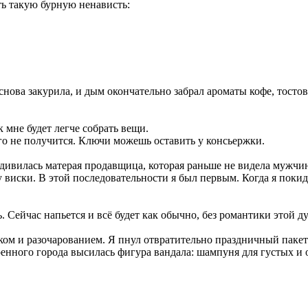
ь такую бурную ненависть:
нова закурила, и дым окончательно забрал ароматы кофе, тосто
к мне будет легче собрать вещи.
его не получится. Ключи можешь оставить у консьержки.
дивилась матерая продавщица, которая раньше не видела мужчин,
 виски. В этой последовательности я был первым. Когда я покид
. Сейчас напьется и всё будет как обычно, без романтики этой д
аком и разочарованием. Я пнул отвратительно праздничный пакет
оренного города высилась фигура вандала: шампуня для густых и