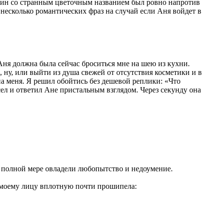
газин со странным цветочным названием был ровно напротив
 несколько романтических фраз на случай если Аня войдет в
Аня должна была сейчас броситься мне на шею из кухни.
 ну, или выйти из душа свежей от отсутствия косметики и в
 на меня. Я решил обойтись без дешевой реплики: «Что
сел и ответил Ане пристальным взглядом. Через секунду она
в полной мере овладели любопытство и недоумение.
 моему лицу вплотную почти прошипела: