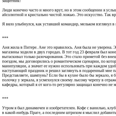
защитник!
Люди конечно часто и много врут, но в этом сообщении я услы
абсолютной и кристально чистой ложью. Это искусство. Так вра
Я вяло улыбнулся, как уставший командир, мельком взглянул в
***
Аня жила в Питере. Ане это нравилось. Аня была не уверена. 
магазины ходили в двух городах. В тот год 23 февраля был кон
вытаскивал только разочарования. Это стало приметой без вн
поездом, мы договорились о романтическом сценарии, по котором
манипуляции, а значит ее нужно использовать при каждом удобн
наступающий праздник и решил заглянуть в подаренный мне пак
Представляете, шампунь? Если бы в кухне было бы зеркало, я 
полочку у зеркала, я усмехнулся своему лысому черепу в отраж
кафедры, который я от кого-то регулярно защищал конечно не 
***
Утром я был динамичен и изобретателен. Кофе с ванилью, клу
в какой-нибудь Праге, а последним штрихом я мыслил добавить