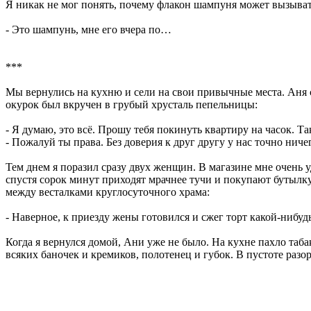
Я никак не мог понять, почему флакон шампуня может вызыват
- Это шампунь, мне его вчера по…
***
Мы вернулись на кухню и сели на свои привычные места. Аня с
окурок был вкручен в грубый хрусталь пепельницы:
- Я думаю, это всё. Прошу тебя покинуть квартиру на часок. Та
- Пожалуй ты права. Без доверия к друг другу у нас точно нич
Тем днем я поразил сразу двух женщин. В магазине мне очень у
спустя сорок минут приходят мрачнее тучи и покупают бутылку
между весталками круглосуточного храма:
- Наверное, к приезду жены готовился и сжег торт какой-нибудь
Когда я вернулся домой, Ани уже не было. На кухне пахло таб
всяких баночек и кремиков, полотенец и губок. В пустоте раз