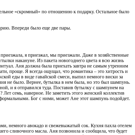
ательное «скромный» по отношению к подарку. Остальное было
торию. Впереди было еще две пары.
а приезжала, я приезжал, мы приезжали. Даже в хозяйственные
бутылки накануне. Из пакета новогоднего цвета я всю жизнь
ритуал. Аня должна была приехать завтра не самым утренним
ати, проще. Я всегда ощущал, что романтика – это хитрость и
жской еды в виде гавайской смеси, выпил немного виски за
я не было. Вернее, бутылка в нем была, но это был шампунь.
нной, и я отправился туда. Поставив бутылку с шампунем на
? Лет семь, наверное. Не заметить этого женский коллектив
и формальными. Бог с ними, может Ане этот шампунь подойдет.
ами, немного авокадо и свежевыжатый сок. Кухня пахла отелем
его сливочного масла. Аня позвонила и сообщила, что будет