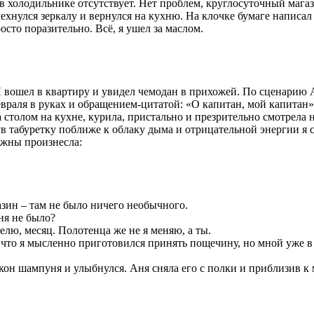
о в холодильнике отсутствует. Нет проблем, круглосуточный ма
мехнулся зеркалу и вернулся на кухню. На клочке бумаге написал
осто поразительно. Всё, я ушел за маслом.
Я вошел в квартиру и увидел чемодан в прихожей. По сценарию 
враля в руках и обращением-цитатой: «О капитан, мой капитан»,
за столом на кухне, курила, пристально и презрительно смотрела
ув табуретку поближе к облаку дыма и отрицательной энергии я 
жны произнесла:
газин – там не было ничего необычного.
ня не было?
делю, месяц. Полотенца же не я меняю, а ты.
о, что я мысленно приготовился принять пощечину, но мной уже 
он шампуня и улыбнулся. Аня сняла его с полки и приблизив к