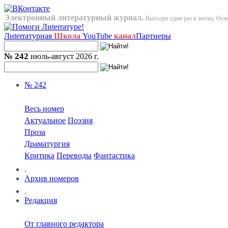
Электронный литературный журнал.
Выходит один раз в месяц. Осно
Лиterraтурная
Школа
YouTube
канал
Партнеры
№ 242
июль-август 2026 г.
№ 242
Весь номер
Актуальное
Поэзия
Проза
Драматургия
Критика
Переводы
Фантастика
.
Архив номеров
.
Редакция
От главного редактора