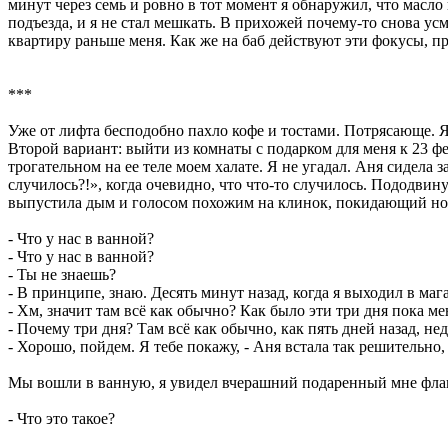
минут через семь и ровно в тот момент я обнаружил, что масл
подъезда, и я не стал мешкать. В прихожей почему-то снова ус
квартиру раньше меня. Как же на баб действуют эти фокусы, пр
***
Уже от лифта бесподобно пахло кофе и тостами. Потрясающе. 
Второй вариант: выйти из комнаты с подарком для меня к 23 фе
трогательном на ее теле моем халате. Я не угадал. Аня сидела 
случилось?!», когда очевидно, что что-то случилось. Пододвин
выпустила дым и голосом похожим на клинок, покидающий но
- Что у нас в ванной?
- Что у нас в ванной?
- Ты не знаешь?
- В принципе, знаю. Десять минут назад, когда я выходил в ма
- Хм, значит там всё как обычно? Как было эти три дня пока ме
- Почему три дня? Там всё как обычно, как пять дней назад, не
- Хорошо, пойдем. Я тебе покажу, - Аня встала так решительн
Мы вошли в ванную, я увидел вчерашний подаренный мне флак
- Что это такое?