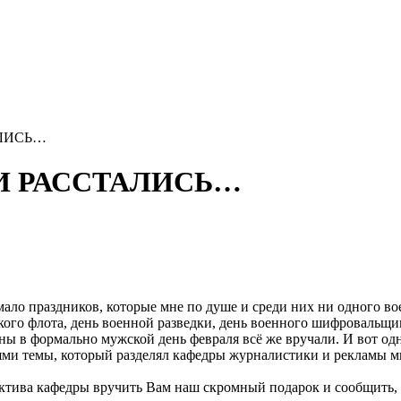
АЛИСЬ…
Ы И РАССТАЛИСЬ…
мало праздников, которые мне по душе и среди них ни одного во
ского флота, день военной разведки, день военного шифровальщи
ны в формально мужской день февраля всё же вручали. И вот о
ями темы, который разделял кафедры журналистики и рекламы мн
ектива кафедры вручить Вам наш скромный подарок и сообщить, ч