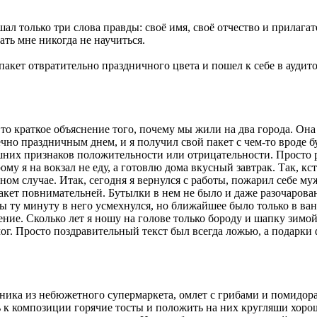
шал только три слова правды: своё имя, своё отчество и прилаг
ть мне никогда не научиться.
 пакет отвратительно праздничного цвета и пошел к себе в ауди
Это краткое объяснение того, почему мы жили на два города. Он
ечно праздничным днем, и я получил свой пакет с чем-то вроде 
ешних признаков положительности или отрицательности. Просто 
у я на вокзал не еду, а готовлю дома вкусный завтрак. Так, кст
ом случае. Итак, сегодня я вернулся с работы, пожарил себе му
ет повнимательней. Бутылки в нем не было и даже разочаровани
бы ту минуту в него усмехнулся, но ближайшее было только в ва
ение. Сколько лет я ношу на голове только бороду и шапку зимой
мог. Просто поздравительный текст был всегда ложью, а подарк
бника из небюжетного супермаркета, омлет с грибами и помидор
 к композиции горячие тосты и положить на них кругляши хорош