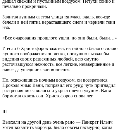
дышал свежим и пустынным воздухом. Петухи сонно и
печально прокричали.
Залитая лунным светом улица тянулась вдаль, кое-где
белели в ней пятна нерастаявшего снега и чернели тени
изб.
«Все очарования прошлого ушли, но они были, были…»
И если б Христофоров захотел, из тайного былого силою
лунного воображения он легко, послушно вызвал бы
видения своих развеянных любвей, всю смутно
расточавшуюся нежность, все легкие, незавершенные и
навсегда ушедшие свои волненья.
Но, освежившись ночным воздухом, он возвратился.
Проходя мимо Вани, поправил его руку, чуть пригладил
растрепавшиеся волосы и укрыл плечо тулупом. Ваня
бормотал сквозь сон. Христофоров снова лег.
III
Выехали на другой день очень рано — Панкрат Ильич
хотел захватить морозца. Было совсем пасмурно, когда