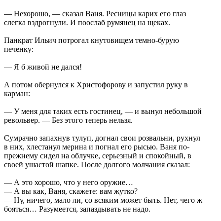
— Нехорошо, — сказал Ваня. Ресницы карих его глаз
слегка вздрогнули. И поослаб румянец на щеках.
Панкрат Ильич потрогал кнутовищем темно-бурую
печенку:
— Я б живой не дался!
А потом обернулся к Христофорову и запустил руку в
карман:
— У меня для таких есть гостинец, — и вынул небольшой
револьвер. — Без этого теперь нельзя.
Сумрачно запахнув тулуп, догнал свои розвальни, рухнул
в них, хлестанул мерина и погнал его рысью. Ваня по-
прежнему сидел на облучке, серьезный и спокойный, в
своей ушастой шапке. После долгого молчания сказал:
— А это хорошо, что у него оружие…
— А вы как, Ваня, скажете: вам жутко?
— Ну, ничего, мало ли, со всяким может быть. Нет, чего ж
бояться… Разумеется, запаздывать не надо.