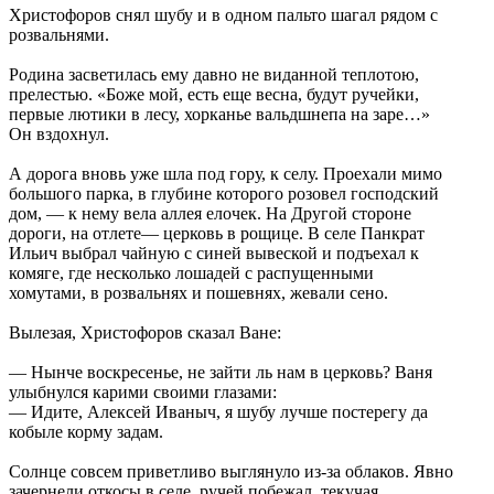
Христофоров снял шубу и в одном пальто шагал рядом с
розвальнями.
Родина засветилась ему давно не виданной теплотою,
прелестью. «Боже мой, есть еще весна, будут ручейки,
первые лютики в лесу, хорканье вальдшнепа на заре…»
Он вздохнул.
А дорога вновь уже шла под гору, к селу. Проехали мимо
большого парка, в глубине которого розовел господский
дом, — к нему вела аллея елочек. На Другой стороне
дороги, на отлете— церковь в рощице. В селе Панкрат
Ильич выбрал чайную с синей вывеской и подъехал к
комяге, где несколько лошадей с распущенными
хомутами, в розвальнях и пошевнях, жевали сено.
Вылезая, Христофоров сказал Ване:
— Нынче воскресенье, не зайти ль нам в церковь? Ваня
улыбнулся карими своими глазами:
— Идите, Алексей Иваныч, я шубу лучше постерегу да
кобыле корму задам.
Солнце совсем приветливо выглянуло из-за облаков. Явно
зачернели откосы в селе, ручей побежал, текучая