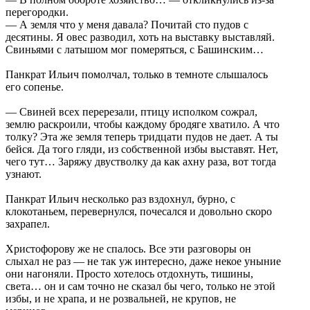
перегородки.
— А земля что у меня давала? Почитай сто пудов с
десятины. Я овес разводил, хоть на выставку выставляй.
Свиньями с латышом мог померяться, с Башинским…
Панкрат Ильич помолчал, только в темноте слышалось
его сопенье.
— Свиней всех перерезали, птицу исполком сожрал,
землю раскроили, чтобы каждому бродяге хватило. А что
толку? Эта же земля теперь тридцати пудов не дает. А ты
бейся. Да того гляди, из собственной избы выставят. Нет,
чего тут… Заряжу двустволку да как ахну раза, вот тогда
узнают.
Панкрат Ильич несколько раз вздохнул, бурно, с
клокотаньем, перевернулся, почесался и довольно скоро
захрапел.
Христофорову же не спалось. Все эти разговоры он
слыхал не раз — не так уж интересно, даже некое уныние
они нагоняли. Просто хотелось отдохнуть, тишины,
света… он и сам точно не сказал бы чего, только не этой
избы, и не храпа, и не розвальней, не крупов, не