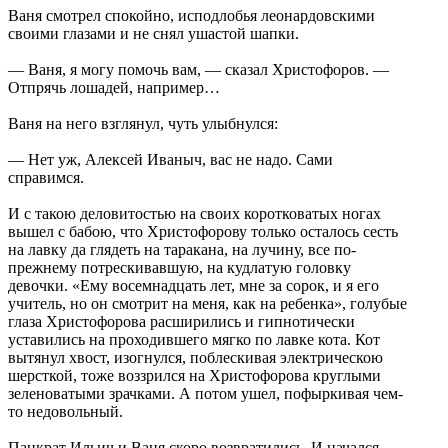
Ваня смотрел спокойно, исподлобья леонардовскими
своими глазами и не снял ушастой шапки.
— Ваня, я могу помочь вам, — сказал Христофоров. —
Отпрячь лошадей, например…
Ваня на него взглянул, чуть улыбнулся:
— Нет уж, Алексей Иваныч, вас не надо. Сами
справимся.
И с такою деловитостью на своих коротковатых ногах
вышел с бабою, что Христофорову только осталось сесть
на лавку да глядеть на таракана, на лучину, все по-
прежнему потрескивавшую, на кудлатую головку
девочки. «Ему восемнадцать лет, мне за сорок, и я его
учитель, но он смотрит на меня, как на ребенка», голубые
глаза Христофорова расширились и гипнотически
уставились на проходившего мягко по лавке кота. Кот
вытянул хвост, изогнулся, поблескивая электрическою
шерсткой, тоже воззрился на Христофорова круглыми
зеленоватыми зрачками. А потом ушел, пофыркивая чем-
то недовольный.
Панкрат Ильич и Ваня скоро возвратились. И начался