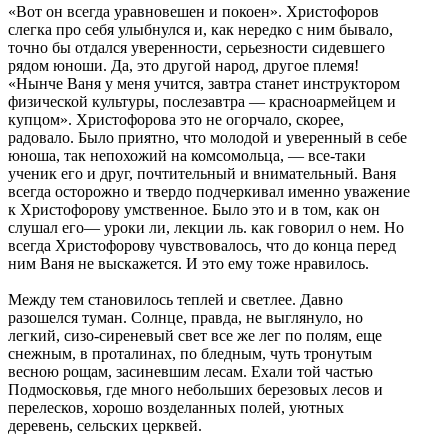
«Вот он всегда уравновешен и покоен». Христофоров
слегка про себя улыбнулся и, как нередко с ним бывало,
точно бы отдался уверенности, серьезности сидевшего
рядом юноши. Да, это другой народ, другое племя!
«Нынче Ваня у меня учится, завтра станет инструктором
физической культуры, послезавтра — красноармейцем и
купцом». Христофорова это не огорчало, скорее,
радовало. Было приятно, что молодой и уверенный в себе
юноша, так непохожий на комсомольца, — все-таки
ученик его и друг, почтительный и внимательный. Ваня
всегда осторожно и твердо подчеркивал именно уважение
к Христофорову умственное. Было это и в том, как он
слушал его— уроки ли, лекции ль. как говорил о нем. Но
всегда Христофорову чувствовалось, что до конца перед
ним Ваня не выскажется. И это ему тоже нравилось.
Между тем становилось теплей и светлее. Давно
разошелся туман. Солнце, правда, не выглянуло, но
легкий, сизо-сиреневый свет все же лег по полям, еще
снежным, в проталинах, по бледным, чуть тронутым
весною рощам, засиневшим лесам. Ехали той частью
Подмосковья, где много небольших березовых лесов и
перелесков, хорошо возделанных полей, уютных
деревень, сельских церквей.