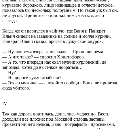
курчавою бородкою, лицо невидящее и отчасти детское,
показалось бы несколько полоумным. Но таков уж был он,
не другой. Принять его или над ним смеяться, дело
взгляда.
Когда же он вернулся в чайную, где Ваня и Панкрат
Ильич сидели на завалинке на солнце и молча курили,
Панкрат Ильич сказал, бросая в лужу свой окурок:
— Ну, вовремя вчера заночевали… Прямо вовремя.
— А что такое? — спросил Христофоров.
— А то, что впереди нас ехал мужик курловский, да
запоздал, хотел до выселков добраться…
— Ну?
— На дороге лужу позабыли?
— Этого мужика, — спокойно сообщил Ваня, че привезли
сюда убитого.
IV
Так как дорога портилась, двигались медленно. Вести
доходили все плохие: под Москвой сплошь заставы,
провезти ничего нельзя. Надо «потрафлять» проселками,