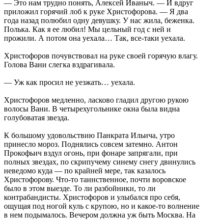
— Это нам трудно понять, Алексей Иваныч. — И вдруг
приложил горячий лоб к руке Христофорова. — Я два
года назад полюбил одну девушку. У нас жила, беженка.
Полька. Как я ее любил! Мы цельный год с ней и
прожили. А потом она уехала… Так, все-таки уехала.
Христофоров почувствовал на руке своей горячую влагу.
Голова Вани слегка вздрагивала.
— Уж как просил не уезжать… уехала.
Христофоров медленно, ласково гладил другою рукою
волосы Вани. В четырехугольнике окна была видна
голубоватая звезда.
К большому удовольствию Панкрата Ильича, утро
принесло мороз. Поднялись совсем затемно. Антон
Прокофьич вздул огонь, при фонаре запрягали, при
полных звездах, по скрипучему синему снегу двинулись
неведомо куда — по крайней мере, так казалось
Христофорову. Что-то таинственное, почти воровское
было в этом выезде. То ли разбойники, то ли
контрабандисты. Христофоров и улыбался про себя,
ощущая под ногой куль с крупою, но и какое-то волнение
в нем подымалось. Вечером должна уж быть Москва. На