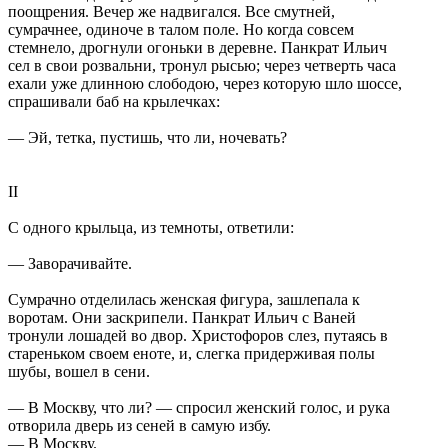
поощрения. Вечер же надвигался. Все смутней,
сумрачнее, одиноче в талом поле. Но когда совсем
стемнело, дрогнули огоньки в деревне. Панкрат Ильич
сел в свои розвальни, тронул рысью; через четверть часа
ехали уже длинною слободою, через которую шло шоссе,
спрашивали баб на крылечках:
— Эй, тетка, пустишь, что ли, ночевать?
II
С одного крыльца, из темноты, ответили:
— Заворачивайте.
Сумрачно отделилась женская фигура, зашлепала к
воротам. Они заскрипели. Панкрат Ильич с Ваней
тронули лошадей во двор. Христофоров слез, путаясь в
стареньком своем еноте, и, слегка придерживая полы
шубы, вошел в сени.
— В Москву, что ли? — спросил женский голос, и рука
отворила дверь из сеней в самую избу.
— В Москву.