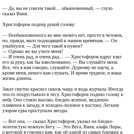
— Да, вы не совсем такой… обыкновенный, — глухо
сказал Ваня.
Христофоров подпер рукой голову:
— Необыкновенного во мне ничего нет, просто я человек,
но, правда, мало подходящий к нашим временам. — Он
улыбнулся. — Для чего такой я нужен?
— Однако же вы учите меня?
— И очень рад, и очень рад… — Христофоров вдруг взял
его за руку, как бы взволнованно. — Вы слушайте меня.
Все, что я вам говорю, слушайте. Дурному не научу, а,
кроме меня, некого вам слушать. И время трудное, и ваша
жизнь длинна.
Закат смутно краснел сквозь чащу, и вода журчала. Иногда
что-то похрустывало в лесу. Христофоров поднял голову к
небу. Оно стояло высоко, бледно-зеленое, медленно
пламенея к западу, и холодно-лиловое к востоку. Легким
узором едва проступали звезды.
— Вот она, — сказал Христофоров, указал на бледно-
золотистую нежную Бегу. — Это Вега, Ваня, альфа Лиры,
о которой я говорил вам, как об одной из самых близких к