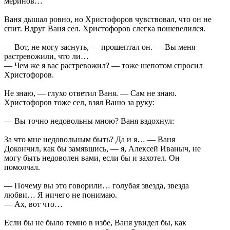
меринов…
Ваня дышал ровно, но Христофоров чувствовал, что он не
спит. Вдруг Ваня сел. Христофоров слегка пошевелился.
— Вот, не могу заснуть, — прошептал он. — Вы меня
растревожили, что ли…
— Чем же я вас растревожил? — тоже шепотом спросил
Христофоров.
Не знаю, — глухо ответил Ваня. — Сам не знаю.
Христофоров тоже сел, взял Ваню за руку:
— Вы точно недовольны мною? Ваня вздохнул:
За что мне недовольным быть? Да и я… — Ваня
Докончил, как бы замявшись, — я, Алексей Иваныч, не
могу быть недоволен вами, если бы и захотел. Он
помолчал.
— Почему вы это говорили… голубая звезда, звезда
любви… Я ничего не понимаю.
— Ах, вот что…
Если бы не было темно в избе, Ваня увидел бы, как