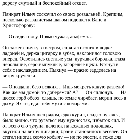
дорогу смутный и беспокойный отсвет.
Панкрат Ильич соскочил со своих розвальней. Крепким,
несколько развалистым шагом подошел к Ване и
Христофорову:
— Отсидел ногу. Прямо чужая, анафема…
Он зажег спичку за ветром, спрятал огонек в лодке
ладоней и, держа цигарку в зубах, наклонился головою
вперед. Осветились светлые усы, курчавая бородка, глаза
небольшие, серо-выпуклые, загорелые щеки. Втянул в
себя с наслаждением. Пыхнул — красно зарделась на
ветру крученка.
— Опоздали, безо всяких… Ишь мокреть какую развело!
Как же мы домой-то доберемся? А? — Он сплюнул. — На
шоссе горб обсох, слышь, по земле чирябает, мерин весь в
дыму. Эх ты, едят тебя мухи с комарами.
Панкрат Ильич шел рядом, едко курил, сладко ругался,
было видно, что ругаться ему нужно: так, избыток сил. И
от всего его тулупа, валенок на кожаных подошвах,
вкусной на ветру цигарки, брани становилось веселее. Он
стегал иногда серую кобылу — не по злости, а тоже для