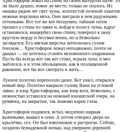
Христофоров лежал на спине на своей вытертой шубе. То
ли было душно, новое ли место, только не спалось. Из
окошка рядом лег свет луны, золотистой пеленой охватив
нежные ворсинки меха. Они заиграли в нем радужными
оттенками. Все тот же кот бесшумно, тайным татем
прошел у стены по лавке и, войдя в полосу луны, вдруг
остановился, выщербил свою спину, повернул к окну
круглую морду и бессмысленно, но и безвольно
загляделся. Его мягкая шерстка затеплилась сухим
блеском… Христофоров лежал неподвижно, почти не
дышал — не хотелось сгонять мгновенного очарованья.
Пусть бы всегда вот так кот стоял, играла луна, и мех
зыблился, и в этом обольщении, как в позлащенной
раковине, все бы вот смотреть и жить…
Лунное полотно переползло далее. Кот ушел, открылся
новый мир. Полотно накрыло голову Вани на угловой
лавке, и взор Христофорова, как взор кота, безвольно, с
нежностью уставился на нежный юношеский очерк, на
румянец, на закрытые, так знакомо карие глаза.
Христофоров поднялся, встал, медленно шаркая
валенками, вышел в сени. А потом отворил дверь на
крылечко, сел. Он был взволнован и растроган. Сейчас,
позднею безнадежной ночью, над умершею деревней