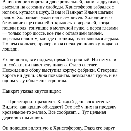
Ваня отворил ворота и двое розвальней, одни за другими,
выехали на середину слободы. Христофоров забрался с
ногами, кутался в шубу. Ваня и Панкрат Ильич шагали
рядом. Холодный туман над всем висел. Холодное его
безмолвие еще сильней открылось за деревней, когда
пошли поля, тонувшие в молочной гуще, а перед глазами
— только горб шоссе, кое-где с обтаявшей землей,
мерзлым навозом, кое-где с тонким, пузырящимся ледком.
По нем скользит, прочеркивая снежную полоску, подкова
лошади.
Ехали долго, все подъем, прямой и ровный. Ни петуха и
ни собаки, ни навстречу никого. Стало светлее.
Неожиданно сбоку выступил корпус фабрики. Отворены
ворота ни души. Окна повыбиты. Безмолвная труба, и на
одном углу обнажены стропила.
Панкрат указал кнутовищем:
— Пролетариат празднует. Каждый день воскресенье.
Видите, как крышу объедают? Это всё у них на продажу
кровельное-то железо. Всё сообразят… Тут цельная
деревня этим живет.
Он подошел вплотную к Христофорову. Глаза его вдруг