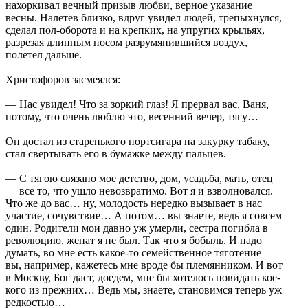
нахоркивал вечный призыв любви, верное указание
весны. Налетев близко, вдруг увидел людей, трепыхнулся,
сделал пол-оборота и на крепких, на упругих крыльях,
разрезая длинным носом разрумянившийся воздух,
полетел дальше.
Христофоров засмеялся:
— Нас увидел! Что за зоркий глаз! Я прервал вас, Ваня,
потому, что очень люблю это, весенний вечер, тягу…
Он достал из старенького портсигара на закурку табаку,
стал свертывать его в бумажке между пальцев.
— С тягою связано мое детство, дом, усадьба, мать, отец
— все то, что ушло невозвратимо. Вот я и взволновался.
Что же до вас… ну, молодость нередко вызывает в нас
участие, сочувствие… А потом… вы знаете, ведь я совсем
один. Родители мои давно уж умерли, сестра погибла в
революцию, женат я не был. Так что я бобыль. И надо
думать, во мне есть какое-то семейственное тяготение —
вы, например, кажетесь мне вроде бы племянником. И вот
в Москву, Бог даст, доедем, мне бы хотелось повидать кое-
кого из прежних… Ведь мы, знаете, становимся теперь уж
редкостью…