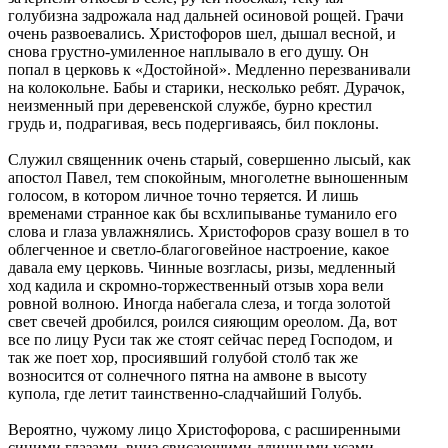
голубизна задрожала над дальней осиновой рощей. Грачи
очень развоевались. Христофоров шел, дышал весной, и
снова грустно-умиленное наплывало в его душу. Он
попал в церковь к «Достойной». Медленно перезванивали
на колокольне. Бабы и старики, несколько ребят. Дурачок,
неизменный при деревенской службе, бурно крестил
грудь и, подрагивая, весь подергиваясь, бил поклоны.
Служил священник очень старый, совершенно лысый, как
апостол Павел, тем спокойным, многолетне выношенным
голосом, в котором личное точно теряется. И лишь
временами странное как бы всхлипыванье туманило его
слова и глаза увлажнялись. Христофоров сразу вошел в то
облегченное и светло-благоговейное настроение, какое
давала ему церковь. Чинные возгласы, ризы, медленный
ход кадила и скромно-торжественный отзыв хора вели
ровной волною. Иногда набегала слеза, и тогда золотой
свет свечей дробился, роился сияющим ореолом. Да, вот
все по лицу Руси так же стоят сейчас перед Господом, и
так же поет хор, просиявший голубой столб так же
возносится от солнечного пятна на амвоне в высоту
купола, где летит таинственно-сладчайший Голубь.
Вероятно, чужому лицо Христофорова, с расширенными
синими глазами, вниз свисающими длинными усами,