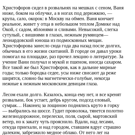
Христофоров сидел в розвальнях на мешках с сеном, Ваня
ниже, боком на облучке, а в ногах под дерюжкою, —
крупа, сало, окорок: в Москву на обмен. Ваня кончает
реальное, живет у отца в небольшом теплом Домике над
Окой, с садом, яблонями и сливами. Невысокий, слегка
сутулый, с вишнями в глазах, нежным румянцем—
леонардовский юноша из подмосковных мещан.
Христофорова занесло сюда года два назад после долгих,
обычных в его жизни скитаний. В городе он давал уроки
помогал на площадке, раз прочел лекцию о литературе. За
учение Вани получал и мукой и пшеном, иногда сахаром.
Все такой же был Христофоров, как в дальние мирные
годы; только бородка седее, усы ниже свисают да реже
ширятся, словно бы магнетически-голубые, некогда
нежные к нежным московским девицам глаза.
Лесом ехали долго. Казалось, конца ему нет, и все кренят
розвальни, бок устает, дебрь кругом, подсед еловый,
сумрак… Наконец за лощиною поднялись круто в горку
— выбрались на шоссе. Гудит проволока, тянется полотно
железнодорожное, перелески, поля, сырой, мартовский
ветер, но к закату чуть прояснило. Вдали, над лесами,
откуда приехали, и над городом, ставшим вдруг страшно
далеким, забрезжило медное облако. От него лег на