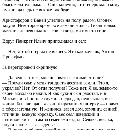
благожелательным. — Оно, конечно, это теперь мало кому
нужно, да ведь не век же так будет…
Христофоров с Ваней улеглись на полу, рядом. Огонек
задули. Некоторое время все лежали молча. Тикал только
маятник дешевеньких часов с гвоздями вместо гири.
Вдруг Панкрат Ильич приподнялся и сел:
— Нет, я этой стервы не вынесу. Это как хочешь, Антон
Прокофьич.
За перегородкой скрипнуло.
— Да ведь я что ж, мне целоваться с ними, что ли?
— Посуди сам: у меня тридцать десятин земли. Что я,
украл ее? Нет. От отца получил? Тоже нет. Я ее, землю-то,
своей мозолью нажил. Я как сукин сын работал, и в
Москве, и в Ростове служил, недоедал, недосыпал, все
копил. Бывало, даст хозяин к празднику пятерку — прямо
в сберегательную. И женился, завел дом, землицу, свиней,
птичник, всякую коровку. Овес сеял шведский и
шатиловский — сам за семенами ездил. Сеялка, веялка,
плуги какие — загляденье.
— В полном обороте хозяйство… — откликнулись из-за