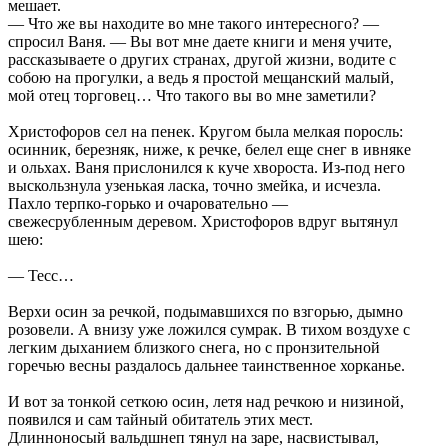
мешает.
— Что же вы находите во мне такого интересного? —
спросил Ваня. — Вы вот мне даете книги и меня учите,
рассказываете о других странах, другой жизни, водите с
собою на прогулки, а ведь я простой мещанский малый,
мой отец торговец… Что такого вы во мне заметили?
Христофоров сел на пенек. Кругом была мелкая поросль:
осинник, березняк, ниже, к речке, белел еще снег в ивняке
и ольхах. Ваня прислонился к куче хвороста. Из-под него
выскользнула узенькая ласка, точно змейка, и исчезла.
Пахло терпко-горько и очаровательно —
свежесрубленным деревом. Христофоров вдруг вытянул
шею:
— Тесс…
Верхи осин за речкой, подымавшихся по взгорью, дымно
розовели. А внизу уже ложился сумрак. В тихом воздухе с
легким дыханием близкого снега, но с пронзительной
горечью весны раздалось дальнее таинственное хорканье.
И вот за тонкой сеткою осин, летя над речкою и низиной,
появился и сам тайный обитатель этих мест.
Длинноносый вальдшнеп тянул на заре, насвистывал,