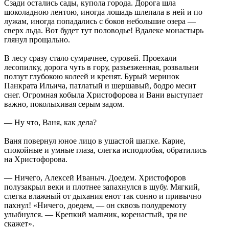
Сзади остались сады, купола города. Дорога шла
шоколадною лентою, иногда лошадь шлепала в ней и по
лужам, иногда попадались с боков небольшие озера —
сверх льда. Вот будет тут половодье! Вдалеке монастырь
глянул прощально.
В лесу сразу стало сумрачнее, суровей. Проехали
лесопилку, дорога чуть в гору, разъезженная, розвальни
ползут глубокою колеей и кренят. Бурый меринок
Панкрата Ильича, патлатый и шершавый, бодро месит
снег. Огромная кобыла Христофорова и Вани выступает
важно, поколыхивая серым задом.
— Ну что, Ваня, как дела?
Ваня повернул юное лицо в ушастой шапке. Карие,
спокойные и умные глаза, слегка исподлобья, обратились
на Христофорова.
— Ничего, Алексей Иваныч. Доедем. Христофоров
полузакрыл веки и плотнее запахнулся в шубу. Мягкий,
слегка влажный от дыхания енот так сонно и привычно
пахнул! «Ничего, доедем, — он сквозь полудремоту
улыбнулся. — Крепкий мальчик, коренастый, зря не
скажет».