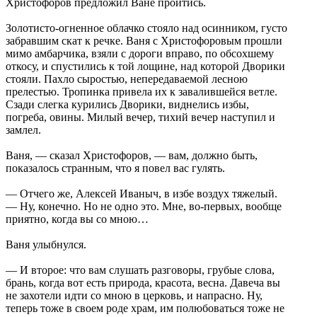
Христофоров предложил Ване пройтись.
Золотисто-огненное облачко стояло над осинником, густо
забравшим скат к речке. Ваня с Христофоровым прошли
мимо амбарчика, взяли с дороги вправо, по обсохшему
откосу, и спустились к той лощине, над которой Дворики
стояли. Пахло сыростью, непередаваемой лесною
прелестью. Тропинка привела их к завалившейся ветле.
Сзади слегка курились Дворики, виднелись избы,
погреба, овины. Милый вечер, тихий вечер наступил и
замлел.
Ваня, — сказал Христофоров, — вам, должно быть,
показалось странным, что я повел вас гулять.
— Отчего же, Алексей Иваныч, в избе воздух тяжелый.
— Ну, конечно. Но не одно это. Мне, во-первых, вообще
приятно, когда вы со мною…
Ваня улыбнулся.
— И второе: что вам слушать разговоры, грубые слова,
брань, когда вот есть природа, красота, весна. Давеча вы
не захотели идти со мною в церковь, и напрасно. Ну,
теперь тоже в своем роде храм, им полюбоваться тоже не