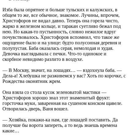
Изба была опрятнее и больше тульских и калужских, в
общем то же, все обычное, знакомое. Лучины, впрочем,
Христофоров не видал давно. Теперь она горела чисто,
жарко в железном кольце, и таракан суетливо бежал под
нею. Но какая-то пустынность, словно нежилое вдруг
почувствовалось. Христофоров вспомнил, что такое же
ощущение было и на улице: будто полусонная деревня и
полупустая. Баба оказалась серая, немолодая и худая.
Девочка выглядывала с печки. Что-то одинокое и
скорбное невидимо разлито в воздухе.
— В Москву, значит, на лошадях… — вздохнула баба. —
Дела-а! Хлебушка не разживемся у вас? Хоть по корочке, с
Рождества оконятник жрем.
Она взяла со стола кусок зеленоватой мастики —
Христофоров хорошо знал этот знаменитый фрукт:
горсточка муки, заваренная на сушеном конском щавеле.
Отворилась дверь, Ваня вошел.
— Хозяйка, покажи-ка нам, где лошадей поставить. Да
получше бы ворота запереть, а то ведь знаешь времена
какие…