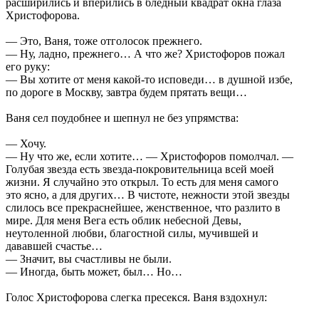
расширились и вперились в бледный квадрат окна глаза
Христофорова.
— Это, Ваня, тоже отголосок прежнего.
— Ну, ладно, прежнего… А что же? Христофоров пожал
его руку:
— Вы хотите от меня какой-то исповеди… в душной избе,
по дороге в Москву, завтра будем прятать вещи…
Ваня сел поудобнее и шепнул не без упрямства:
— Хочу.
— Ну что же, если хотите… — Христофоров помолчал. —
Голубая звезда есть звезда-покровительница всей моей
жизни. Я случайно это открыл. То есть для меня самого
это ясно, а для других… В чистоте, нежности этой звезды
слилось все прекраснейшее, женственное, что разлито в
мире. Для меня Вега есть облик небесной Девы,
неутоленной любви, благостной силы, мучившей и
дававшей счастье…
— Значит, вы счастливы не были.
— Иногда, быть может, был… Но…
Голос Христофорова слегка пресекся. Ваня вздохнул: