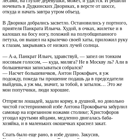
лесами, на глухие деревушки, может, и удастся. И решили
ночевать в Дудкинских Двориках, в версте от шоссе,
откуда и начать завтра утром объезд.
В Дворики добрались засветло. Остановились у портного,
приятеля Панкрата Ильича. Худой, в очках, жилетке и в
калошах на босу ногу, похожий на полуобщипанного
петуха, он вышел на крылечко своей хаты, приложил руку
к глазам, закрываясь от низких лучей солнца.
— А-а, Панкрат Ильич, здравствуй, — запел он тонким
носовым голосом, — куда, миляга? Не в Москву ль? Али в
большевички записываться собрался?
— Насчет большевичков, Антон Прокофьич, я уж
подожду, покеда ты прошение подашь да в председатели
выйдешь, а уж мы, значит, за тобой, в затылок… Это же
мои попутчики, люди хорошие.
Отпрягли лошадей, задали корму, в душной, но довольно
чистой гостеприимной избе Антона Прокофьича забурлил
самовар на изрезанном ножами столике; Христофоров
угощал крутыми яйцами, медленно двигалась баба-
хозяйка, и в маленьких окошечках краснел закат.
Спать было еще рано, в избе душно. Закусив,