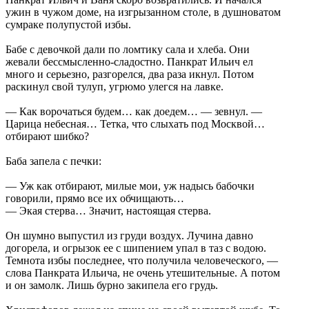
ужин в чужом доме, на изгрызанном столе, в душноватом
сумраке полупустой избы.
Бабе с девочкой дали по ломтику сала и хлеба. Они
жевали бессмысленно-сладостно. Панкрат Ильич ел
много и серьезно, разгорелся, два раза икнул. Потом
раскинул свой тулуп, угрюмо улегся на лавке.
— Как ворочаться будем… как доедем… — зевнул. —
Царица небесная… Тетка, что слыхать под Москвой…
отбирают шибко?
Баба запела с печки:
— Уж как отбирают, милые мои, уж надысь бабочки
говорили, прямо все их обчищають…
— Экая стерва… Значит, настоящая стерва.
Он шумно выпустил из груди воздух. Лучина давно
догорела, и огрызок ее с шипением упал в таз с водою.
Темнота избы последнее, что получила человеческого, —
слова Панкрата Ильича, не очень утешительные. А потом
и он замолк. Лишь бурно закипела его грудь.