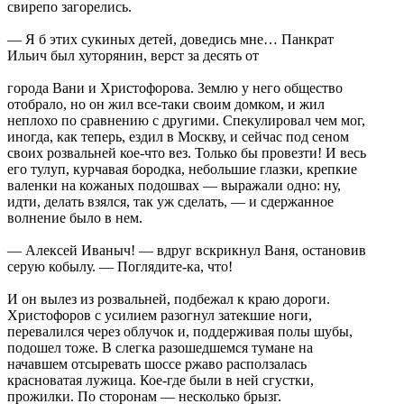
свирепо загорелись.
— Я б этих сукиных детей, доведись мне… Панкрат
Ильич был хуторянин, верст за десять от
города Вани и Христофорова. Землю у него общество
отобрало, но он жил все-таки своим домком, и жил
неплохо по сравнению с другими. Спекулировал чем мог,
иногда, как теперь, ездил в Москву, и сейчас под сеном
своих розвальней кое-что вез. Только бы провезти! И весь
его тулуп, курчавая бородка, небольшие глазки, крепкие
валенки на кожаных подошвах — выражали одно: ну,
идти, делать взялся, так уж сделать, — и сдержанное
волнение было в нем.
— Алексей Иваныч! — вдруг вскрикнул Ваня, остановив
серую кобылу. — Поглядите-ка, что!
И он вылез из розвальней, подбежал к краю дороги.
Христофоров с усилием разогнул затекшие ноги,
перевалился через облучок и, поддерживая полы шубы,
подошел тоже. В слегка разошедшемся тумане на
начавшем отсыревать шоссе ржаво расползалась
красноватая лужица. Кое-где были в ней сгустки,
прожилки. По сторонам — несколько брызг.