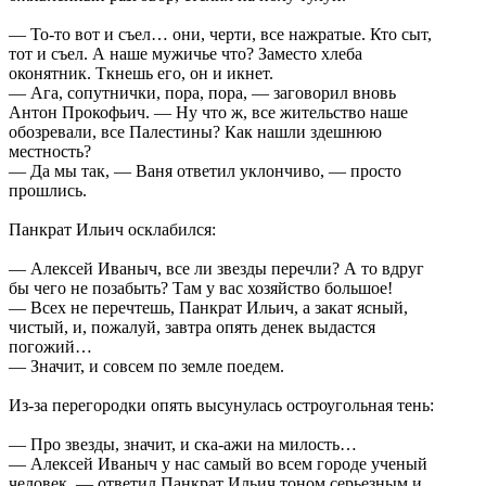
— То-то вот и съел… они, черти, все нажратые. Кто сыт,
тот и съел. А наше мужичье что? Заместо хлеба
оконятник. Ткнешь его, он и икнет.
— Ага, сопутнички, пора, пора, — заговорил вновь
Антон Прокофьич. — Ну что ж, все жительство наше
обозревали, все Палестины? Как нашли здешнюю
местность?
— Да мы так, — Ваня ответил уклончиво, — просто
прошлись.
Панкрат Ильич осклабился:
— Алексей Иваныч, все ли звезды перечли? А то вдруг
бы чего не позабыть? Там у вас хозяйство большое!
— Всех не перечтешь, Панкрат Ильич, а закат ясный,
чистый, и, пожалуй, завтра опять денек выдастся
погожий…
— Значит, и совсем по земле поедем.
Из-за перегородки опять высунулась остроугольная тень:
— Про звезды, значит, и ска-ажи на милость…
— Алексей Иваныч у нас самый во всем городе ученый
человек, — ответил Панкрат Ильич тоном серьезным и