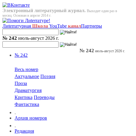
Электронный литературный журнал.
Выходит один раз в
месяц. Основан в апреле 2014 г.
Лиterraтурная
Школа
YouTube
канал
Партнеры
№ 242
июль-август 2026 г.
№ 242
июль-август 2026 г.
№ 242
Весь номер
Актуальное
Поэзия
Проза
Драматургия
Критика
Переводы
Фантастика
.
Архив номеров
.
Редакция