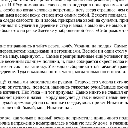
. И Лёху, помощника своего, он заподозрил понапрасну – в тайге
, особенно когда человека встретишь, нету зверя страшнее, чем 
как змея весной кожу, становится самим собой. Всякого повидала 
а следы слабости их и злобы, прикрывала хвоей да сучьями, пр
иняли! Судачил в деревне и стар и млад, а было ли, не было, в 
то было это на речке Змеёвке у заброшенной базы «Сибпромохот
ские отправились в тайгу резать колбу. Уходили на полдня. Самы
ервоцветом: кандыками и ветреницами. Весной ни один стол у с
олят на зиму, маринуют… Самые предприимчивые ещё успевают п
 весенним солнцем полянки, и, пока собирается окрест колба на
екает сок – на запивку. У каждого сборщика этой таёжной травы
ревне. Туда и хаживал он так часто, когда только ноги носили.
ещё сильными мозолистыми руками. Старуха его умерла пять лет
ечи опустились, повисли, налились тяжестью руки.Раньше охочи
не взглянет. Пёс Умка – и тот приуныл. Давно никто не слышал е
мыхнёт цепью и назад – морду высунет да так и лежит целый день
 рукой дремлющей на солнышке соседке, мол, привет Никитична,
пит калиткой: бывай, мол, Никитична…
азу же, как только в первый вечер не приметила привычного по
ична напряженно всматривалась в тёмную глыбу дома, в глазни