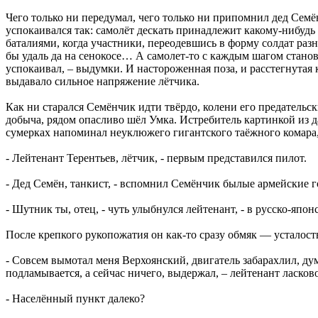
Чего только ни передумал, чего только ни припомнил дед Семён
успокаивался так: самолёт дескать принадлежит какому-нибудь
баталиями, когда участники, переодевшись в форму солдат разны
бы удаль да на сенокосе… А самолет-то с каждым шагом станови
успокаивал, – выдумки. И настороженная поза, и расстегнутая 
выдавало сильное напряжение лётчика.
Как ни старался Семёнчик идти твёрдо, колени его предательс
добыча, рядом опасливо шёл Умка. Истребитель картинкой из д
сумерках напоминал неуклюжего гигантского таёжного комара,
- Лейтенант Терентьев, лётчик, - первым представился пилот.
- Дед Семён, танкист, - вспомнил Семёнчик былые армейские г
- Шутник ты, отец, - чуть улыбнулся лейтенант, - в русско-япо
После крепкого рукопожатия он как-то сразу обмяк — усталость
- Совсем вымотал меня Верхоянский, двигатель забарахлил, дума
подламывается, а сейчас ничего, выдержал, – лейтенант ласков
- Населённый пункт далеко?