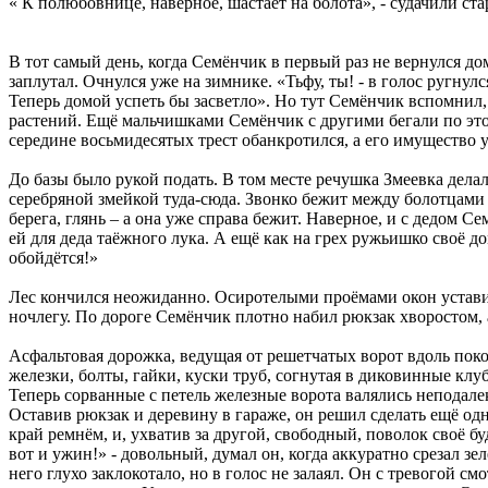
« К полюбовнице, наверное, шастает на болота», - судачили ста
В тот самый день, когда Семёнчик в первый раз не вернулся д
заплутал. Очнулся уже на зимнике. «Тьфу, ты! - в голос ругнулс
Теперь домой успеть бы засветло». Но тут Семёнчик вспомнил, 
растений. Ещё мальчишками Семёнчик с другими бегали по этой
середине восьмидесятых трест обанкротился, а его имущество
До базы было рукой подать. В том месте речушка Змеевка делал
серебряной змейкой туда-сюда. Звонко бежит между болотцами 
берега, глянь – а она уже справа бежит. Наверное, и с дедом С
ей для деда таёжного лука. А ещё как на грех ружьишко своё до
обойдётся!»
Лес кончился неожиданно. Осиротелыми проёмами окон уставил
ночлегу. По дороге Семёнчик плотно набил рюкзак хворостом, а
Асфальтовая дорожка, ведущая от решетчатых ворот вдоль пок
железки, болты, гайки, куски труб, согнутая в диковинные кл
Теперь сорванные с петель железные ворота валялись неподале
Оставив рюкзак и деревину в гараже, он решил сделать ещё од
край ремнём, и, ухватив за другой, свободный, поволок своё б
вот и ужин!» - довольный, думал он, когда аккуратно срезал з
него глухо заклокотало, но в голос не залаял. Он с тревогой с