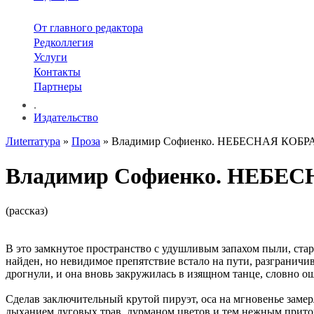
От главного редактора
Редколлегия
Услуги
Контакты
Партнеры
.
Издательство
Лиterraтура
»
Проза
» Владимир Софиенко. НЕБЕСНАЯ КОБР
Владимир Софиенко. НЕБЕ
(рассказ)
В это замкнутое пространство с удушливым запахом пыли, стар
найден, но невидимое препятствие встало на пути, разграничив 
дрогнули, и она вновь закружилась в изящном танце, словно о
Сделав заключительный крутой пируэт, оса на мгновенье замерл
дыханием луговых трав, дурманом цветов и тем нежным приторны