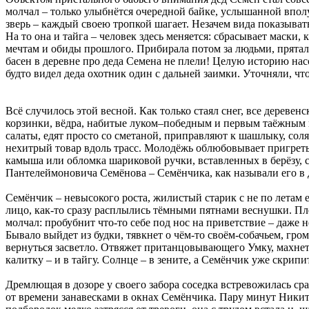
молчал – только улыбнётся очередной байке, услышанной вполуха
зверь – каждый своею тропкой шагает. Незачем вида показывать
На то она и тайга – человек здесь меняется: сбрасывает маски, 
мечтам и обиды прошлого. Прибирала потом за людьми, прятал
басен в деревне про деда Семена не плели! Целую историю насоч
будто видел деда охотник один с дальней заимки. Уточняли, ч
Всё случилось этой весной. Как только стаял снег, все деревен
корзинки, вёдра, набитые луком–победным и первым таёжным п
салаты, едят просто со сметаной, приправляют к шашлыку, с
нехитрый товар вдоль трасс. Молодёжь облюбовывает пригретые
камыша или обломка шариковой ручки, вставленных в берёзу, ст
Пантелеймоновича Семёнова – Семёнчика, как называли его в де
Семёнчик – невысокого роста, жилистый старик с не по летам 
лицо, как-то сразу расплылись тёмными пятнами веснушки. Пл
молчал: пробубнит что-то себе под нос на приветствие – даже 
Бывало выйдет из будки, тявкнет о чём-то своём-собачьем, гро
вернуться засветло. Отвяжет пританцовывающего Умку, махнет
калитку – и в тайгу. Солнце – в зените, а Семёнчик уже скри
Дремлющая в дозоре у своего забора соседка встревожилась ср
от времени занавесками в окнах Семёнчика. Пару минут Никит