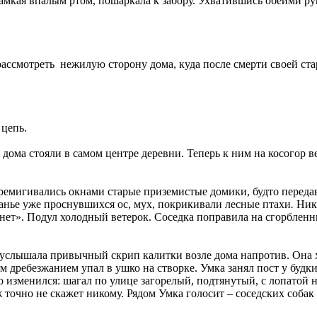
, шамкая впалым ртом, пошаркала к забору. Ухватившись обеими 
 рассмотреть нежилую сторону дома, куда после смерти своей ст
 цепь.
 дома стояли в самом центре деревни. Теперь к ним на косогор в
еремигивались окнами старые приземистые домики, будто передав
анье уже проснувшихся ос, мух, покрикивали лесные птахи
.
Ники
 нет». Подул холодный ветерок. Соседка поправила на сгорбленны
 услышала привычный скрип калитки возле дома напротив. Она х
 дребезжанием упал в ушко на створке. Умка занял пост у будки,
но изменился: шагал по улице загорелый, подтянутый, с лопатой
ж точно не скажет никому. Рядом Умка голосит – соседских собак 