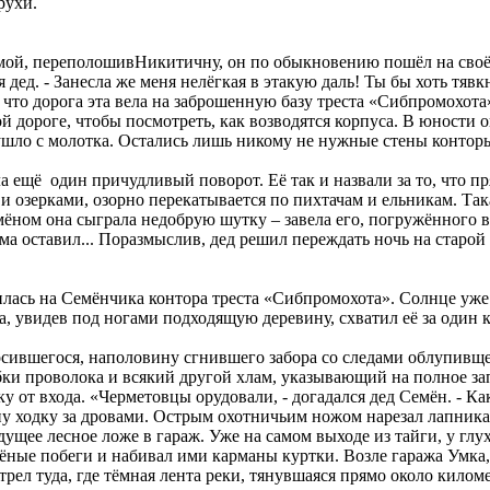
рухи.
омой, переполошивНикитичну, он по обыкновению пошёл на своё м
я дед. - Занесла же меня нелёгкая в этакую даль! Ты бы хоть тявк
что дорога эта вела на заброшенную базу треста «Сибпромохота»
 дороге, чтобы посмотреть, как возводятся корпуса. В юности 
 ушло с молотка. Остались лишь никому не нужные стены контор
а ещё один причудливый поворот. Её так и назвали за то, что пр
и озерками, озорно перекатывается по пихтачам и ельникам. Так
емёном она сыграла недобрую шутку – завела его, погружённого в
ма оставил... Поразмыслив, дед решил переждать ночь на старой 
ась на Семёнчика контора треста «Сибпромохота». Солнце уже к
, увидев под ногами подходящую деревину, схватил её за один к
осившегося, наполовину сгнившего забора со следами облупивще
убки проволока и всякий другой хлам, указывающий на полное за
ку от входа. «Черметовцы орудовали, - догадался дед Семён. - 
ну ходку за дровами. Острым охотничьим ножом нарезал лапника
удущее лесное ложе в гараж. Уже на самом выходе из тайги, у г
елёные побеги и набивал ими карманы куртки. Возле гаража Умка,
мотрел туда, где тёмная лента реки, тянувшаяся прямо около кило