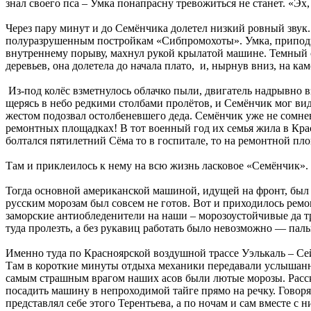
знал своего пса – Умка понапрасну тревожиться не станет. «Эх
Через пару минут и до Семёнчика долетел низкий ровный звук. 
полуразрушенным постройкам «Сибпромохоты». Умка, приподняв
внутреннему порыву, махнул рукой крылатой машине. Темный си
деревьев, она долетела до начала плато, и, нырнув вниз, на к
Из-под колёс взметнулось облачко пыли, двигатель надрывно вз
щерясь в небо редкими столбами пролётов, и Семёнчик мог вид
жестом подозвал остолбеневшего деда. Семёнчик уже не сомне
ремонтных площадках! В тот военный год их семья жила в Крас
болтался пятилетний Сёма то в госпитале, то на ремонтной пл
Там и приклеилось к нему на всю жизнь ласковое «Семёнчик». 
Тогда основной американской машиной, идущей на фронт, был ис
русским морозам был совсем не готов. Вот и приходилось рем
заморские антиобледенители на наши – морозоустойчивые да т
туда пролезть, а без рукавиц работать было невозможно — паль
Именно туда по Красноярской воздушной трассе Уэлькаль – 
Там в короткие минуты отдыха механики передавали услышанны
самым страшным врагом наших асов были лютые морозы. Рассказ
посадить машину в непроходимой тайге прямо на речку. Говорят
представлял себе этого Терентьева, а по ночам и сам вместе с 