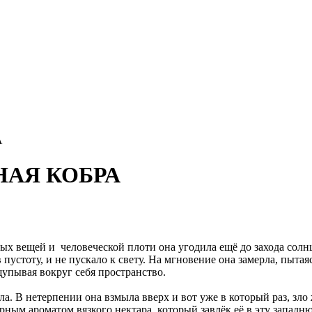
А
СНАЯ КОБРА
ых вещей и человеческой плоти она угодила ещё до захода солн
пустоту, и не пускало к свету. На мгновение она замерла, пытая
щупывая вокруг себя пространство.
а. В нетерпении она взмыла вверх и вот уже в который раз, зло
м ароматом вязкого нектара, который завлёк её в эту западню. 