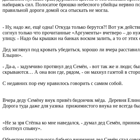
набираясь сил. Полосатое брюшко небесного убийцы нервно под
правильной дороги домой оса отыскать не могла.
- Ну, надо же, ещё одна! Откуда только берутся?! Вот уж дейст
согнул только что прочитанные «Аргументы» вчетверо – до ну
улицу. - Надо бы крышки на банках воском залить, а то от этих 
Дед заглянул под кровать убедиться, хорошо ли вчера расставил
Ельцин».
- Да-а, - задумчиво протянул дед Семён, - вот так же и люди; бы
скрываются… А она вон где, рядом, - он махнул газетой в стор
С недавних пор ему нравилось говорить с самим собой.
Вчера деду Семёну внук привёз бидончик мёда. Деревня Елино,
Дорога туда даже для уазика прижимистого внука не всегда был
«Не за зря Стёпка ко мне наведался, - думал дед Семён, прини
сболтнул спьяну».
Объектом пристального бабьего внимания дед Семён стал совсе