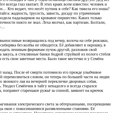
 всегда глаз хватает. В этих краях всем известно: человек и
он… Кто ведает, что несёт путник в себе? Как тяжела его ноша?
тайга: жадность, трусость, зависть, досаду по утраченным
иводила падальщиков на кровавое пиршество. Каких только
точности никто не знал. Леха молчал, как партизан. Болтали,
а»…
е выносливые возвращались под вечер, волоча на себе рюкзаки,
ибиряка без колбы не обходится. Её добавляют в окрошку, в
родать ленивым фирмачам пучок-другой, разложив свой
 закусь, в стеклянные банки бодрой струйкой из полого стебля
 есть свои заветные места. Было такое местечко и у Семёна
 назад. После её смерти потемнело его прежде улыбчивое
й перемолвиться словом, он теперь по большей части на людях
го звонкого лая на вечерней перекличке дворовых собак.
. Уходил Семёнчик в тайгу ненадолго и всегда старался
 поправит старенькое ружьё за спиной, замкнет на крючок
драгивания электрического света за обтерханными, посеревшими
цы окон с покосившимися раззявленными ставнями. Её