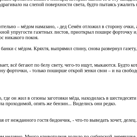
рагивало на слепой поверхности света, будто пытаясь ужалить 
вительно – мёдом намазано, - дед Семён отложил в сторону очки,
жной упругости газетных листов, приоткрыл пошире форточку и,
ос никакого покоя.
 банки с мёдом. Кряхтя, выпрямил спину, снова развернул газету
вает, всё бегают по белу свету, чего-то ищут, мыкаются. Будто ко
ону форточки, - только поширше открой зенки свои – и на свобод
 где он жил в сезоны заготовки мёда, находилась в шестидесяти
а проходимой, опять же бензин... Виделись они редко.
мая от нежданного гостя бидончик, - что-то выведать хочет, дел
м недавно. Много кривотолков ходило по сибирской деревушке о