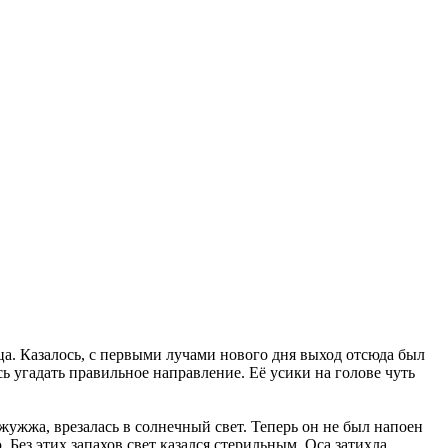
ца. Казалось, с первыми лучами нового дня выход отсюда был
сь угадать правильное направление. Её усики на голове чуть
 жужжа, врезалась в солнечный свет. Теперь он не был напоен
Без этих запахов свет казался стерильным. Оса затихла,