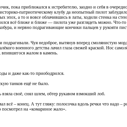
чик, пока приближался к истребителю, заодно и себя в очередно
 историко-патриотическому клубу да неопытный пилот заблудилс
х эпох, а то и вовсе облачившись в латы, ходили стенка на стен
лся всё ближе и ближе — пилота уже разглядеть можно. Что-то у
кобура, и нервно подрагивающие кончики пальцев у рукояти пист
ки подрагивали. Чуя недоброе, вытянув вперед смолянистую мор
алёкого военного детства лачил глаза свежей краской. Нос сам
 впившегося жалом в камень.
оды и даже как-то приободрился.
нскую танков ещё не было.
 взяла своё, снял шлем, обтер рукавом взмокший лоб.
л всё – конец. А тут гляжу: полосочка вдоль речки что надо – ро
о посмотрел на «комариное жало».