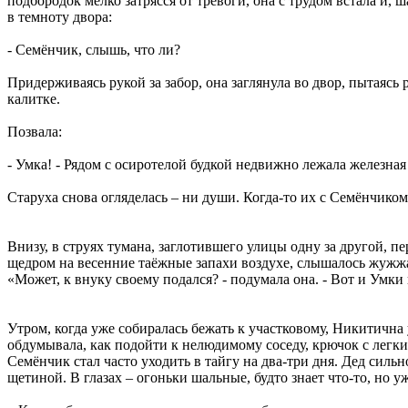
подбородок мелко затрясся от тревоги, она с трудом встала и
в темноту двора:
- Семёнчик, слышь, что ли?
Придерживаясь рукой за забор, она заглянула во двор, пытаясь
калитке.
Позвала:
- Умка! - Рядом с осиротелой будкой недвижно лежала железная
Старуха снова огляделась – ни души. Когда-то их с Семёнчиком
Внизу, в струях тумана, заглотившего улицы одну за другой, п
щедром на весенние таёжные запахи воздухе, слышалось жужж
«Может, к внуку своему подался? - подумала она. - Вот и Умки
Утром, когда уже собиралась бежать к участковому, Никитична
обдумывала, как подойти к нелюдимому соседу, крючок с легким
Семёнчик стал часто уходить в тайгу на два-три дня. Дед силь
щетиной. В глазах – огоньки шальные, будто знает что-то, но у