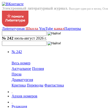
Электронный литературный журнал.
Выходит один раз в месяц. Осно
Лиterraтурная
Школа
YouTube
канал
Партнеры
№ 242
июль-август 2026 г.
№ 242
Весь номер
Актуальное
Поэзия
Проза
Драматургия
Критика
Переводы
Фантастика
.
Архив номеров
.
Редакция