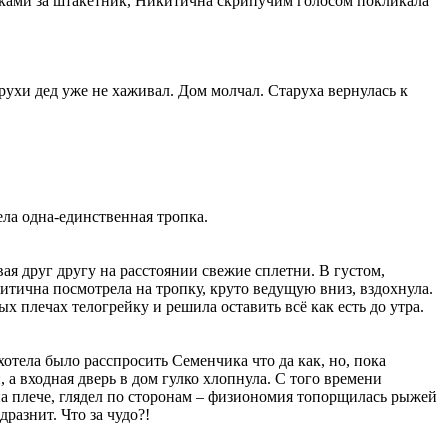
руками за штакетник, Никитична скрипучим голосом покликала
арухи дед уже не хаживал. Дом молчал. Старуха вернулась к
ела одна-единственная тропка.
ая друг другу на расстоянии свежие сплетни. В густом,
тична посмотрела на тропку, круто ведущую вниз, вздохнула.
х плечах телогрейку и решила оставить всё как есть до утра.
отела было расспросить Семенчика что да как, но, пока
 а входная дверь в дом гулко хлопнула. С того времени
 на плече, глядел по сторонам – физиономия топорщилась рыжей
дразнит. Что за чудо?!