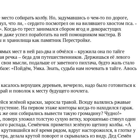
есто собирать колбу. Но, задумавшись о чем-то по дороге,
нул, что ли, - сердито посмотрел он на вилявшего хвостом пса. -
. Когда-то трест занимался сбором ягод и дикорастущих
он даже успел поработать на ней помощником мастера. В
ы и хранилища как памятник Перестройке.
ямых мест в ней раз-два и обчёлся – кружила она по тайге
ая речка – беда для путешественников. Держишься её левого
 свои мысли, подальше от заветного пихтача, будто жаль стало
базе: «Пойдём, Умка. Знать, судьба нам ночевать в тайге. Авось
асалось верхушек деревьев, вечерело, надо было готовиться к
рай и поволок к месту будущего ночлега.
йся зелёной краски, заросла травой. Всюду валялись ржавые
пустение. На первом этаже конторы когда-то находился гараж.
Как же они собирались вывести такую громадину? Чудно!»
, поверх уложил толстую сухую ветку, хорошенько стянул один
лухого распада, Семёнчик приметил зелёную щетину колбы. «А
 крутившийся всё время рядом, вдруг насторожился, в глотке у
метра, делала крутой поворот и скрывалась из виду. Дед Семён