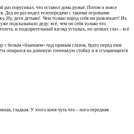
й раз поругивал, что оставил дома ружьё. Потом и вовсе
я. Дед не раз видел телепередачи с такими игровыми
ку. Ну, дети детьми! Чем только народ себя ни развлекает! Их
же подсказывало деду: всё, чем он себя только что
олета, и подозрительный взгляд усталых, но цепких глаз – всё
ду с белым «бланшем» под правым глазом, будто перед ним
олёта опирался на длинную тоненькую стойку и в сгущающихся
вная, гладкая. У этого коня чуть что – нога передняя