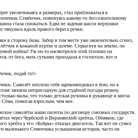
трее увеличиваясь в размерах, стал приближаться к
пенения, Семёнчик, повинуясь какому-то бессознательному
шина стала снижаться. Едва не задевая шасси верхушки
е тянулись вдоль правого берега речки.
ки в сторону базы. Забор в том месте уже окончательно сгнил,
 лётчик в кожаной куртке и шлеме. Спрыгнув на землю, он
ровой войны! Уж он-то насмотрелся этой техники на
, от бога, мать сутками пропадала в госпитале, вот и
нчик, подай то!»
чики. Самолёт неплохо себя зарекомендовал в бою, но к
отам: меняли непригодную для студёной погоды резину,
олько малы, что только детская ручонка в рукавице и могла
 Сёма, помогая взрослым, чем мог.
ские самолёты наши пилоты по договору союзных государств.
ётах через Чербский и Верхоянский хребты, Оймякон, где
го хребта у его «Кобры» отказал двигатель. Так вот он сумел
яти маленького Семенчика услышанная история, часто он