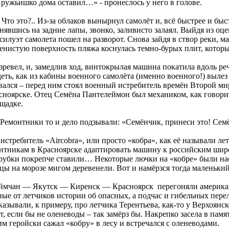
, ружьишко дома оставил…» - пронеслось у него в голове.
Что это?.. Из-за облаков вынырнул самолёт и, всё быстрее и быс
шись на задние лапы, звонко, заливисто залаял. Выйдя из оце
луэт самолета пошел на разворот. Снова зайдя в створ реки, ма
аменистую поверхность пляжа коснулась темно-бурых плит, которы
ревел, и, замедлив ход, винтокрылая машина покатила вдоль реч
еть, как из кабины военного самолёта (именно военного!) вылез
вался – перед ним стоял военный истребитель времён Второй ми
ноярске. Отец Семёна Пантелеймон был механиком, как говорится
ощадке.
Ремонтники то и дело подзывали: «Семёнчик, принеси это! Семё
требитель «Airсobrа», или просто «кобра», как её называли лет
онтникам в Красноярске адаптировать машину к российским шир
рубки покрепче ставили… Некоторые лючки на «кобре» были наст
цы на морозе мигом деревенели. Вот и намёрзся тогда маленький
Сеймчан — Якутск — Киренск — Красноярск перегоняли американ
е от летчиков истории об опасных, а подчас и гибельных перел
ывали, к примеру, про летчика Терентьева, как-то у Верхоянско
, если бы не оленеводы – так замёрз бы. Накрепко засела в пам
ним геройски сажал «кобру» в лесу и встречался с оленеводами.