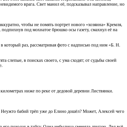
невидимого врага. Свет манил её, подсказывал направление, но
 аккуратно, чтобы не помять портрет нового «хозяина» Кремля,
 подпихнув под мохнатое брюшко осы газету, смахнул её на
, в который раз, рассматривая фото с надписью под ним «Б. Н.
тята слепые, в поисках своего, с ума сходят; от судьбы своей
е.
 километрах ниже по реке от дедовой деревни Листвянки.
ец. Неужто бабий трёп уже до Елино дошёл? Может, Алексей чего
 его походах в тайгу. Одна небылица сменяла другую. Дед всё