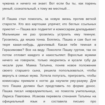
чужачка и ничего не знает. Вот если бы ты, как парень
умный, сознательный, к тому же местный…
И Пашка стал помогать, за новую жизнь против ветхой
старости. Кто воз картошки упрячет, кто беглых ссыльных
приютит — Пашка все подметит и комиссарам докладывает.
Мальчишки не раз грозились устроить ему темную.
Грозились, да кишка тонка. Боялись. Пашка и сам был не
тюря какая-нибудь, драчливый. Какая тебе темная в
Герасимовке? Все на виду. Поколоти Пашку гуртом, так он
потом отловит каждого и накостыляет. Взрослые мужики
ничего не говорили, только хмурились и кусали губу да
чесали руки. Мамка Татьяна, поняв новое положение
своего старшего сына, решила попользоваться, чтобы
вернуть в семью мужа. Хотела попугать, пригрозить, чтобы
комиссары прижали к ногтю да научили уму-разуму. Для
того Пашка должен был представить по форме донос.
Пашка писал невразумительно, но помогла учительница,
Лариса Павловна. Исакова перевела стенания Татьяны на
официальный язык и составила письмо про