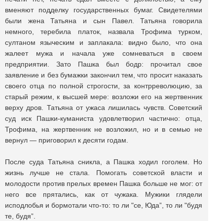
вменяют подделку государственных бумаг. Свидетелями
были жена Татьяна и сын Павел. Татьяна говорила
немного, теребила платок, назвала Трофима турком,
султаном языческим и заплакала: видно было, что она
жалеет мужа и начала уже сомневаться в своем
предприятии. Зато Пашка был бодр: прочитал свое
заявление и без бумажки закончил тем, что просит наказать
своего отца по полной строгости, за контрреволюцию, за
старый режим, к высшей мере: возложи его на жертвенник
верху дров. Татьяна от ужаса лишилась чувств. Советский
суд иск Пашки-куманиста удовлетворил частично: отца,
Трофима, на жертвенник не возложил, но и в семью не
вернул — приговорил к десяти годам.
После суда Татьяна сникла, а Пашка ходил гоголем. Но
жизнь лучше не стала. Помогать советской власти и
молодости против прелых времен Пашка больше не мог: от
него все прятались, как от чужака. Мужики глядели
исподлобья и бормотали что-то: то ли "се, Юда”, то ли "будя
те, будя”.