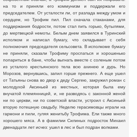
на то и приняли его коммунизм и поддержали его
председателем. От усталости ли, от разлада между умом и
сердцем, но Трофим пил. Пил сначала стаканами, для
поддержания бодрости, потом стал пить горько, бутылями,
до мертвецкой немоты. Белым днем заявился в Туринский
исполком и написал бумагу, что складывает с себя
полномочия председателя сельсовета. В исполкоме бумагу
не приняли, сказали Трофиму проспаться и хорошенько
попариться в бане, чтобы выгнать вместе с соленым потом
из усталого крестьянского тела всю ахинею и дурь. Но
Морозов, вернувшись, запил горше прежнего. А еще ушел
от Татьяны снова во двор к деду Сергею, закружил роман с
молодухой Аксиньей из местных, которая была ему
внучатой племянницей, и, не разводясь с законной женой
ни по церкви, ни по советской власти, устроил с Аксиньей
вторую потешную свадьбу. Неделю герасимовцы играли на
гармони и пили, гуляя женитьбу Трофима. Ели также много
хорошего мяса. А в фамилии Силиных подросток Михаил
двенадцати лет исчез: ушел в лес и был подран волками.