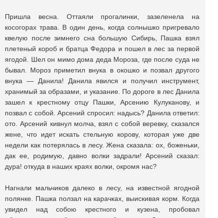
Пришла весна. Оттаяли прогалинки, зазеленела на
косогорах трава. В один день, когда солнышко пригревало
квелую после зимнего сна большую Сибирь, Пашка взял
плетеный короб и братца Федора и пошел в лес за первой
ягодой. Шел он мимо дома деда Мороза, где после суда не
бывал. Мороз приметил внука в окошко и позвал другого
внука — Данила! Данила явился и получил инструмент,
хранимый за образами, и указание. По дороге в лес Данила
зашел к крестному отцу Пашки, Арсению Кулуканову, и
позвал с собой. Арсений спросил: надысь? Данила ответил:
ото. Арсений кивнул молча, взял с собой веревку, сказался
жене, что идет искать стельную корову, которая уже две
недели как потерялась в лесу. Жена сказала: ох, боженьки,
дак ее, родимую, давно волки задрали! Арсений сказал:
дура! откуда в наших краях волки, окромя нас?
Нагнали мальчиков далеко в лесу, на известной ягодной
полянке. Пашка ползал на карачках, выискивая корм. Когда
увидел над собою крестного и кузена, пробовал