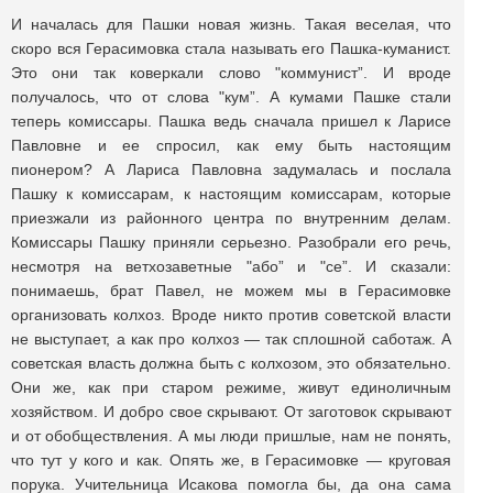
И началась для Пашки новая жизнь. Такая веселая, что
скоро вся Герасимовка стала называть его Пашка-куманист.
Это они так коверкали слово "коммунист”. И вроде
получалось, что от слова "кум”. А кумами Пашке стали
теперь комиссары. Пашка ведь сначала пришел к Ларисе
Павловне и ее спросил, как ему быть настоящим
пионером? А Лариса Павловна задумалась и послала
Пашку к комиссарам, к настоящим комиссарам, которые
приезжали из районного центра по внутренним делам.
Комиссары Пашку приняли серьезно. Разобрали его речь,
несмотря на ветхозаветные "або” и "се”. И сказали:
понимаешь, брат Павел, не можем мы в Герасимовке
организовать колхоз. Вроде никто против советской власти
не выступает, а как про колхоз — так сплошной саботаж. А
советская власть должна быть с колхозом, это обязательно.
Они же, как при старом режиме, живут единоличным
хозяйством. И добро свое скрывают. От заготовок скрывают
и от обобществления. А мы люди пришлые, нам не понять,
что тут у кого и как. Опять же, в Герасимовке — круговая
порука. Учительница Исакова помогла бы, да она сама