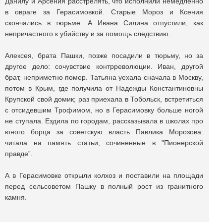
Данилу и Арсения расстрелять, что исполнили немедленно
в овраге за Герасимовкой. Старые Мороз и Ксения
скончались в тюрьме. А Ивана Силина отпустили, как
непричастного к убийству и за помощь следствию.
Алексея, брата Пашки, позже посадили в тюрьму, но за
другое дело: сочувствие контрреволюции. Иван, другой
брат, неприметно помер. Татьяна уехала сначала в Москву,
потом в Крым, где получила от Надежды Константиновны
Крупской свой домик; раз приехала в Тобольск, встретиться
с отсидевшим Трофимом, но в Герасимовку больше ногой
не ступала. Ездила по городам, рассказывала в школах про
юного борца за советскую власть Павлика Морозова:
читала на память статьи, сочиненные в "Пионерской
правде”.
А в Герасимовке открыли колхоз и поставили на площади
перед сельсоветом Пашку в полный рост из гранитного
камня.