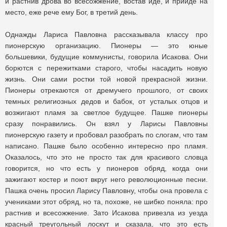
и растнив дрова во всесожжение, востав иде, и прииде на
место, еже рече ему Бог, в третий день.
Однажды Лариса Павловна рассказывала классу про
пионерскую организацию. Пионеры — это юные
большевики, будущие коммунисты, говорила Исакова. Они
борются с пережитками старого, чтобы насадить новую
жизнь. Они сами ростки той новой прекрасной жизни.
Пионеры отрекаются от дремучего прошлого, от своих
темных религиозных дедов и бабок, от усталых отцов и
возжигают пламя за светлое будущее. Пашке пионеры
сразу понравились. Он взял у Ларисы Павловны
пионерскую газету и пробовал разобрать по слогам, что там
написано. Пашке было особенно интересно про пламя.
Оказалось, что это не просто так для красивого словца
говорится, но что есть у пионеров обряд, когда они
зажигают костер и поют вкруг него революционные песни.
Пашка очень просил Ларису Павловну, чтобы она провела с
учениками этот обряд, но та, похоже, не шибко поняла: про
растнив и всесожжение. Зато Исакова привезла из уезда
красный треугольный лоскут и сказала, что это есть