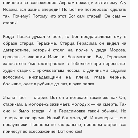
принести во всесожжение! Авраам пожил, и хватит ему. А у
Исаака вся жизнь впереди! Но Бог не потребовал сделать
так. Почему? Потому что этот Бог сам старый. Он сам —
старик!
Когда Пашка думал о Боге, то Бог представлялся ему в
образе старца Герасима. Старца Герасима он видел на
дагерротипе, который стоял на полке у деда Мороза,
вровень с иконами Илии и Богоматери. Вид Герасима
запечатлен был фотографом в Тобольске при пересылке:
худой старик с крючковатым носом, с длинными седыми
волосами, ниспадающими на плечи, глаза черные,
большие, одет в рубище до пят, в руке палка.
Значит, Бог — старик. Вот он и потакает таким же, как Он,
старикам, а молодежь зажимает, молодых — на смерть. Так
оно и было всегда. И в Герасимовке такой обычай. Но
теперь новое время! Новый бог молодой. И пионеры — его
послушники. Пионеры не как раньше, пионеры старое все
принесут во всесожжение! Вот оно как!