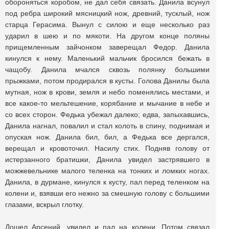
обороняться коробом, не дал себя связать. Данила всунул
под ребра широкий мясницкий нож, древний, тусклый, нож
старца Герасима. Вынул с силою и еще несколько раз
ударил в шею и по мякоти. На другом конце поляны
прищемленным зайчонком заверещал Федор. Данила
кинулся к нему. Маленький мальчик бросился бежать в
чащобу. Данила мчался сквозь полянку большими
прыжками, потом продирался в кусты. Голова Данилы была
мутная, нож в крови, земля и небо поменялись местами, и
все какое-то мельтешение, корябание и мычание в небе и
со всех сторон. Федька убежал далеко; едва, запыхавшись,
Данила нагнал, повалил и стал колоть в спину, поднимая и
опуская нож. Данила бил, бил, а Федька все дергался,
верещал и кровоточил. Насилу стих. Подняв голову от
истерзанного братишки, Данила увидел застрявшего в
можжевельнике малого теленка на тонких и ломких ногах.
Данила, в дурмане, кинулся к кусту, пал перед теленком на
колени и, взявши его нежно за смешную голову с большими
глазами, вскрыл глотку.
Дошел Арсений, увидел и пал на колени. Потом связал