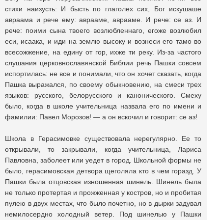
стихи наизусть: И бысть по глаголех сих, Бог искушаше
авраама и рече ему: аврааме, аврааме. И рече: се аз. И
рече: поими сына твоего возлюбленнаго, егоже возлюбил
еси, исаака, и иди на землю высоку и вознеси его тамо во
всесожжение, на едину от гор, ихже ти реку. Из-за частого
слушания церковнославянской Библии речь Пашки совсем
испортилась: не все и понимали, что он хочет сказать, когда
Пашка выражался, по своему обыкновению, на смеси трех
языков: русского, белорусского и канонического. Смеху
было, когда в школе учительница назвала его по имени и
фамилии: Павел Морозов! — а он вскочил и говорит: се аз!
Школа в Герасимовке существовала нерегулярно. Ее то
открывали, то закрывали, когда учительница, Лариса
Павловна, заболеет или уедет в город. Школьной формы не
было, герасимовская детвора щеголяла кто в чем горазд. У
Пашки была отцовская изношенная шинель. Шинель была
не только протертая и прожженная у костров, но и пробитая
пулею в двух местах, что было почетно, но в дырки задувал
немилосердно холодный ветер. Под шинелью у Пашки