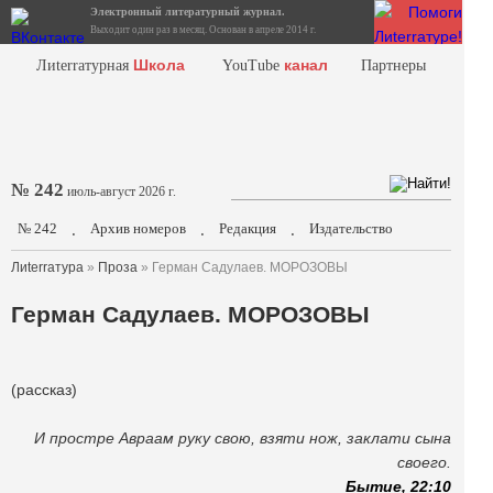
Электронный литературный журнал.
Выходит один раз в месяц. Основан в апреле 2014 г.
Школа
канал
Лиterraтурная
YouTube
Партнеры
№ 242
июль-август 2026 г.
№ 242
Архив номеров
Редакция
Издательство
.
.
.
Лиterraтура
»
Проза
» Герман Садулаев. МОРОЗОВЫ
Герман Садулаев. МОРОЗОВЫ
(рассказ)
И простре Авраам руку свою, взяти нож, заклати сына
своего.
Бытие, 22:10