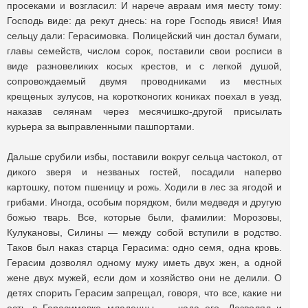
просеками и возгласил: И нарече авраам имя месту тому:
Господь виде: да рекут днесь: на горе Господь явися! Имя
сельцу дали: Герасимовка. Полицейский чин достал бумаги,
главы семейств, числом сорок, поставили свои росписи в
виде разновеликих косых крестов, и с легкой душой,
сопровождаемый двумя проводниками из местных
крещеных зулусов, на коротконогих кониках поехал в уезд,
наказав селянам через месячишко-другой присылать
курьера за выправленными пашпортами.
Дальше срубили избы, поставили вокруг сельца частокол, от
дикого зверя и незваных гостей, посадили наперво
картошку, потом пшеницу и рожь. Ходили в лес за ягодой и
грибами. Иногда, особым порядком, били медведя и другую
божью тварь. Все, которые были, фамилии: Морозовы,
Кулукановы, Силины — между собой вступили в родство.
Таков был наказ старца Герасима: одно семя, одна кровь.
Герасим дозволял одному мужу иметь двух жен, а одной
жене двух мужей, если дом и хозяйство они не делили. О
детях спорить Герасим запрещал, говоря, что все, какие ни