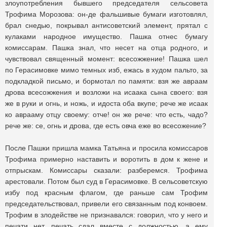
злоупотребления бывшего председателя сельсовета
Трофима Морозова: он-де фальшивые бумаги изготовлял,
брал снедью, покрывал антисоветский элемент, прятал с
кулаками народное имущество. Пашка отнес бумагу
комиссарам. Пашка знал, что несет на отца родного, и
чувствовал священный момент: всесожжение! Пашка шел
по Герасимовке мимо темных изб, ежась в худом пальто, за
подкладкой письмо, и бормотал по памяти: взя же авраам
дрова всесожжения и возложи на исаака сына своего: взя
же в руки и огнь, и ножь, и идоста оба вкупе; рече же исаак
ко аврааму отцу своему: отче! он же рече: что есть, чадо?
рече же: се, огнь и дрова, где есть овча еже во всесожение?
После Пашки пришла мамка Татьяна и просила комиссаров
Трофима примерно наставить и воротить в дом к жене и
отпрыскам. Комиссары сказали: разберемся. Трофима
арестовали. Потом был суд в Герасимовке. В сельсоветскую
избу под красным флагом, где раньше сам Трофим
председательствовал, привели его связанным под конвоем.
Трофим в злодействе не признавался: говорил, что у него и
печати нет, печать сдал вместе с должностью, а ему