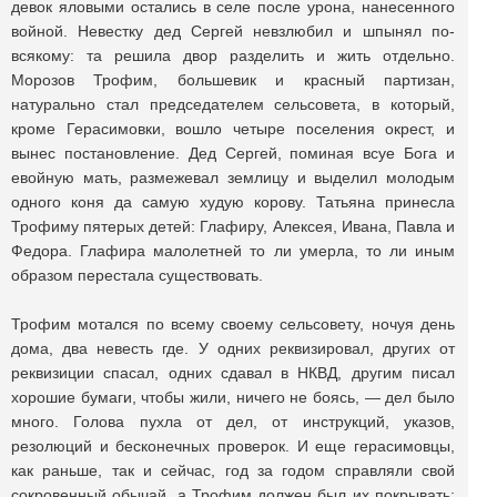
девок яловыми остались в селе после урона, нанесенного
войной. Невестку дед Сергей невзлюбил и шпынял по-
всякому: та решила двор разделить и жить отдельно.
Морозов Трофим, большевик и красный партизан,
натурально стал председателем сельсовета, в который,
кроме Герасимовки, вошло четыре поселения окрест, и
вынес постановление. Дед Сергей, поминая всуе Бога и
евойную мать, размежевал землицу и выделил молодым
одного коня да самую худую корову. Татьяна принесла
Трофиму пятерых детей: Глафиру, Алексея, Ивана, Павла и
Федора. Глафира малолетней то ли умерла, то ли иным
образом перестала существовать.
Трофим мотался по всему своему сельсовету, ночуя день
дома, два невесть где. У одних реквизировал, других от
реквизиции спасал, одних сдавал в НКВД, другим писал
хорошие бумаги, чтобы жили, ничего не боясь, — дел было
много. Голова пухла от дел, от инструкций, указов,
резолюций и бесконечных проверок. И еще герасимовцы,
как раньше, так и сейчас, год за годом справляли свой
сокровенный обычай, а Трофим должен был их покрывать: