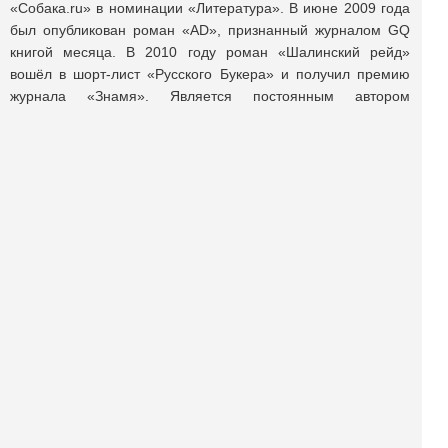
«Собака.ru» в номинации «Литература». В июне 2009 года
был опубликован роман «AD», признанный журналом GQ
книгой месяца. В 2010 году роман «Шалинский рейд»
вошёл в шорт-лист «Русского Букера» и получил премию
журнала «Знамя». Является постоянным автором
независимого издательства «Ad Marginem», журналов
«Огонек», «Медведь», литературных журналов «Знамя»,
«Континент», «Дружба Народов» и др.
Поделиться публикацией:
2 691
Опубликовано
29 июн 2014