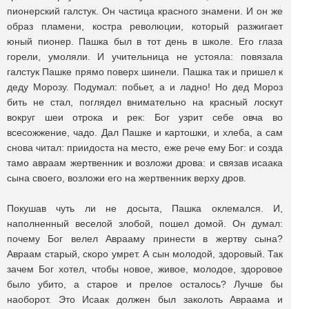
пионерский галстук. Он частица красного знамени. И он же
образ пламени, костра революции, который разжигает
юный пионер. Пашка был в тот день в школе. Его глаза
горели, умоляли. И учительница не устояла: повязала
галстук Пашке прямо поверх шинели. Пашка так и пришел к
деду Морозу. Подумал: побьет, а и ладно! Но дед Мороз
бить не стал, поглядел внимательно на красный лоскут
вокруг шеи отрока и рек: Бог узрит себе овча во
всесожжение, чадо. Дал Пашке и картошки, и хлеба, а сам
снова читал: приидоста на место, еже рече ему Бог: и созда
тамо авраам жертвенник и возложи дрова: и связав исаака
сына своего, возложи его на жертвенник верху дров.
Покушав чуть ли не досыта, Пашка оклемался. И,
наполненный веселой злобой, пошел домой. Он думал:
почему Бог велел Аврааму принести в жертву сына?
Авраам старый, скоро умрет. А сын молодой, здоровый. Так
зачем Бог хотел, чтобы новое, живое, молодое, здоровое
было убито, а старое и прелое осталось? Лучше бы
наоборот. Это Исаак должен был заколоть Авраама и