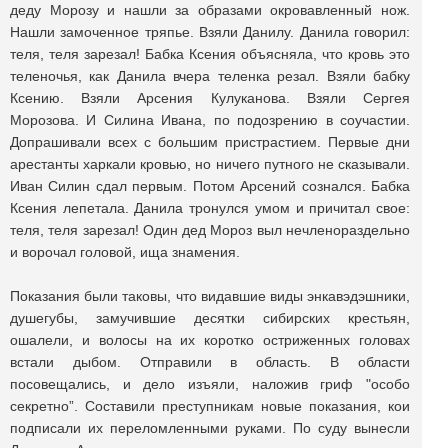
деду Морозу и нашли за образами окровавленный нож.
Нашли замоченное тряпье. Взяли Данилу. Данила говорил:
теля, теля зарезал! Бабка Ксения объясняла, что кровь это
теленочья, как Данила вчера теленка резал. Взяли бабку
Ксению. Взяли Арсения Кулуканова. Взяли Сергея
Морозова. И Силина Ивана, по подозрению в соучастии.
Допрашивали всех с большим пристрастием. Первые дни
арестанты харкали кровью, но ничего путного не сказывали.
Иван Силин сдал первым. Потом Арсений сознался. Бабка
Ксения лепетала. Данила тронулся умом и причитал свое:
теля, теля зарезал! Один дед Мороз выл нечленораздельно
и ворочал головой, ища знамения.
Показания были таковы, что видавшие виды энкавэдэшники,
душегубы, замучившие десятки сибирских крестьян,
ошалели, и волосы на их коротко остриженных головах
встали дыбом. Отправили в область. В области
посовещались, и дело изъяли, наложив гриф "особо
секретно”. Составили преступникам новые показания, кои
подписали их переломленными руками. По суду вынесли