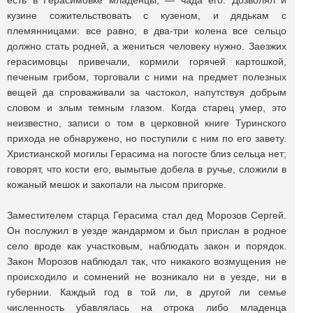
есть в Герасимовке младенцы, — чада его. Дозволял и
кузине сожительствовать с кузеном, и дядькам с
племянницами: все равно, в два-три колена все сельцо
должно стать родней, а жениться человеку нужно. Заезжих
герасимовцы привечали, кормили горячей картошкой,
печеным грибом, торговали с ними на предмет полезных
вещей да спроваживали за частокол, напутствуя добрым
словом и злым темным глазом. Когда старец умер, это
неизвестно, записи о том в церковной книге Туринского
прихода не обнаружено, но поступили с ним по его завету.
Христианской могилы Герасима на погосте близ сельца нет;
говорят, что кости его, вымытые добела в ручье, сложили в
кожаный мешок и закопали на лысом пригорке.
Заместителем старца Герасима стал дед Морозов Сергей.
Он послужил в уезде жандармом и был прислан в родное
село вроде как участковым, наблюдать закон и порядок.
Закон Морозов наблюдал так, что никакого возмущения не
происходило и сомнений не возникало ни в уезде, ни в
губернии. Каждый год в той ли, в другой ли семье
численность убавлялась на отрока либо младенца