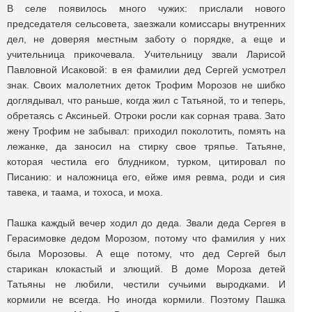
В селе появилось много чужих: прислали нового
председателя сельсовета, заезжали комиссары внутренних
дел, не доверяя местным заботу о порядке, а еще и
учительница прикочевала. Учительницу звали Ларисой
Павловной Исаковой: в ея фамилии дед Сергей усмотрел
знак. Своих малолетних деток Трофим Морозов не шибко
доглядывал, что раньше, когда жил с Татьяной, то и теперь,
обретаясь с Аксиньей. Отроки росли как сорная трава. Зато
жену Трофим не забывал: приходил поколотить, помять на
лежанке, да заносил на стирку свое тряпье. Татьяне,
которая честила его блудником, турком, цитировал по
Писанию: и наложница его, ейже имя ревма, роди и сия
тавека, и таама, и тохоса, и моха.
Пашка каждый вечер ходил до деда. Звали деда Сергея в
Герасимовке дедом Морозом, потому что фамилия у них
была Морозовы. А еще потому, что дед Сергей был
старикан клокастый и злющий. В доме Мороза детей
Татьяны не любили, честили сучьими выродками. И
кормили не всегда. Но иногда кормили. Поэтому Пашка