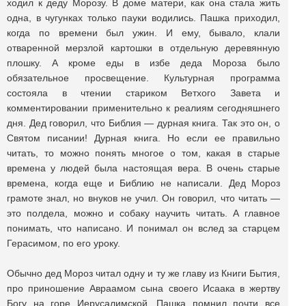
ходил к деду Морозу. В доме матери, как она стала жить
одна, в чугунках только пауки водились. Пашка приходил,
когда по времени был ужин. И ему, бывало, клали
отваренной мерзлой картошки в отдельную деревянную
плошку. А кроме еды в избе деда Мороза было
обязательное просвещение. Культурная программа
состояла в чтении стариком Ветхого Завета и
комментировании применительно к реалиям сегодняшнего
дня. Дед говорил, что Библия — дурная книга. Так это он, о
Святом писании! Дурная книга. Но если ее правильно
читать, то можно понять многое о том, какая в старые
времена у людей была настоящая вера. В очень старые
времена, когда еще и Библию не написали. Дед Мороз
грамоте знал, но внуков не учил. Он говорил, что читать —
это полдела, можно и собаку научить читать. А главное
понимать, что написано. И понимал он вслед за старцем
Герасимом, по его уроку.
Обычно дед Мороз читал одну и ту же главу из Книги Бытия,
про приношение Авраамом сына своего Исаака в жертву
Богу на горе Иерусалимской. Пашка помнил почти все