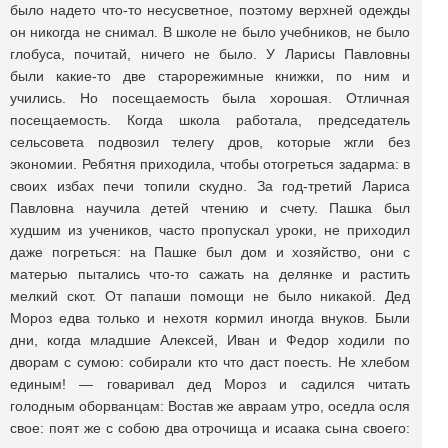
было надето что-то несусветное, поэтому верхней одежды
он никогда не снимал. В школе не было учебников, не было
глобуса, почитай, ничего не было. У Ларисы Павловны
были какие-то две старорежимные книжки, по ним и
учились. Но посещаемость была хорошая. Отличная
посещаемость. Когда школа работала, председатель
сельсовета подвозил телегу дров, которые жгли без
экономии. Ребятня приходила, чтобы отогреться задарма: в
своих избах печи топили скудно. За год-третий Лариса
Павловна научила детей чтению и счету. Пашка был
худшим из учеников, часто пропускал уроки, не приходил
даже погреться: на Пашке был дом и хозяйство, они с
матерью пытались что-то сажать на делянке и растить
мелкий скот. От папаши помощи не было никакой. Дед
Мороз едва только и нехотя кормил иногда внуков. Были
дни, когда младшие Алексей, Иван и Федор ходили по
дворам с сумою: собирали кто что даст поесть. Не хлебом
единым! — говаривал дед Мороз и садился читать
голодным оборванцам: Востав же авраам утро, оседла осля
свое: поят же с собою два отрочища и исаака сына своего: