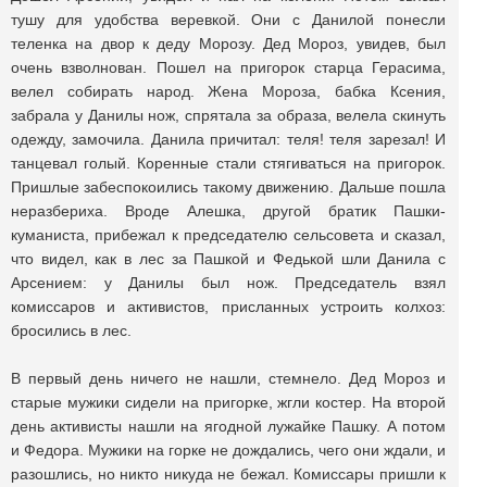
тушу для удобства веревкой. Они с Данилой понесли
теленка на двор к деду Морозу. Дед Мороз, увидев, был
очень взволнован. Пошел на пригорок старца Герасима,
велел собирать народ. Жена Мороза, бабка Ксения,
забрала у Данилы нож, спрятала за образа, велела скинуть
одежду, замочила. Данила причитал: теля! теля зарезал! И
танцевал голый. Коренные стали стягиваться на пригорок.
Пришлые забеспокоились такому движению. Дальше пошла
неразбериха. Вроде Алешка, другой братик Пашки-
куманиста, прибежал к председателю сельсовета и сказал,
что видел, как в лес за Пашкой и Федькой шли Данила с
Арсением: у Данилы был нож. Председатель взял
комиссаров и активистов, присланных устроить колхоз:
бросились в лес.
В первый день ничего не нашли, стемнело. Дед Мороз и
старые мужики сидели на пригорке, жгли костер. На второй
день активисты нашли на ягодной лужайке Пашку. А потом
и Федора. Мужики на горке не дождались, чего они ждали, и
разошлись, но никто никуда не бежал. Комиссары пришли к