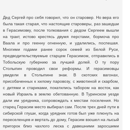
Дед Сергей про себя говорил, что он старовер. Но вера его
была такая старая, что настоящие староверы, раз зашедши
в Герасимовку, после толкования с дедом Сергеем вышли
на тракт, истово крестясь двумя перстами, бормоча про
Ваала и про геенну огненную, и удалились, поспешая.
Многими годами ранее сорок семей из Белой Руси,
предводительствуемые старцем Герасимом, отправились в
Тобольскую губернию за лучшей долей. О ту пору
Столыпин проводил свои реформы. И герасимовцы
увидели в Столыпине знак. В скотских вагонах,
присобаченных к хилому паровозу, с животиной и скарбом,
с дитями и стариками, покатились табором на восток, как
новый Израиль в землю обетованную. В Туринском уезде
дали им урядника, сопровождать к местам поселения. Но
старец Герасим место выбирал сам. После трех дней пути в
сибирской глуши, когда урядник готов был уже плюнуть на
переселенцев и вертать до дому, Герасим взошел на лысый
пригорок близ чахлого леска с давешними заросшими