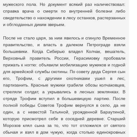
мужеского пола. Но документ всякий раз наличествовал:
справка врача о смерти по внутренней болезни либо
свидетельство о нахождении в лесу останков, растерзанных
и обглоданных диким зверьем.
После не стало царя, за ним явилось и сгинуло Временное
правительство, и власть в далеком Петрограде взяли
большевики. Когда Сибирью владел Колчак, вешатель,
Верховный правитель России, Герасимовку пробовали
прижать к ногтю: объявили мобилизацию мужиков и годной
для армейской службы скотины. По совету деда Сергея сын
его, Трофим, с другими охотниками ушел в лес,
партизанить. Красные мужики грабили обозы колчаковцев,
стреляли солдат, а укрывались в лесных землянках. В
отряде Трофим вступил в большевицкую партию. После
полной победы Советов Трофим вернулся в село, да не
один, а с невестой Татьяной, урожденной Бараутиной,
которую присмотрел себе в соседней деревне. Старший
Морозов клял сына за то, что тот отложился от святого
обычая и взял в дом чужую, когда столько единокровных