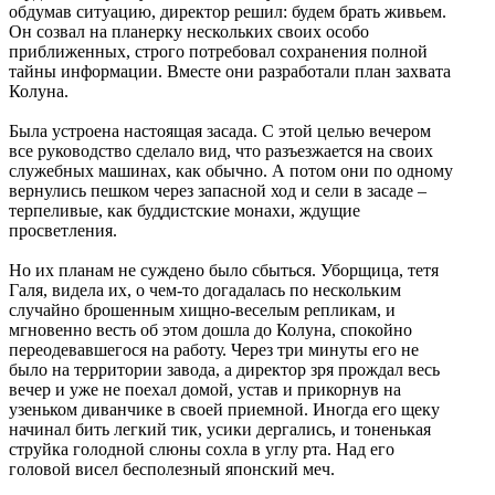
обдумав ситуацию, директор решил: будем брать живьем.
Он созвал на планерку нескольких своих особо
приближенных, строго потребовал сохранения полной
тайны информации. Вместе они разработали план захвата
Колуна.
Была устроена настоящая засада. С этой целью вечером
все руководство сделало вид, что разъезжается на своих
служебных машинах, как обычно. А потом они по одному
вернулись пешком через запасной ход и сели в засаде –
терпеливые, как буддистские монахи, ждущие
просветления.
Но их планам не суждено было сбыться. Уборщица, тетя
Галя, видела их, о чем-то догадалась по нескольким
случайно брошенным хищно-веселым репликам, и
мгновенно весть об этом дошла до Колуна, спокойно
переодевавшегося на работу. Через три минуты его не
было на территории завода, а директор зря прождал весь
вечер и уже не поехал домой, устав и прикорнув на
узеньком диванчике в своей приемной. Иногда его щеку
начинал бить легкий тик, усики дергались, и тоненькая
струйка голодной слюны сохла в углу рта. Над его
головой висел бесполезный японский меч.