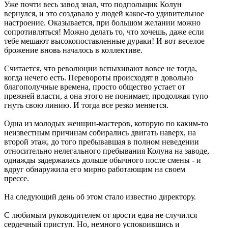
Уже почти весь завод знал, что подпольщик Колун
вернулся, и это создавало у людей какое-то удивительное
настроение. Оказывается, при большом желании можно
сопротивляться! Можно делать то, что хочешь, даже если
тебе мешают высокопоставленные дураки! И вот веселое
брожение вновь началось в коллективе.
Считается, что революции вспыхивают вовсе не тогда,
когда нечего есть. Перевороты происходят в довольно
благополучные времена, просто общество устает от
прежней власти, а она этого не понимает, продолжая тупо
гнуть свою линию. И тогда все резко меняется.
Одна из молодых женщин-мастеров, которую по каким-то
неизвестным причинам собирались двигать наверх, на
второй этаж, до того пребывавшая в полном неведении
относительно нелегального пребывания Колуна на заводе,
однажды задержалась дольше обычного после смены - и
вдруг обнаружила его мирно работающим на своем
прессе.
На следующий день об этом стало известно директору.
С любимым руководителем от ярости едва не случился
сердечный приступ. Но, немного успокоившись и