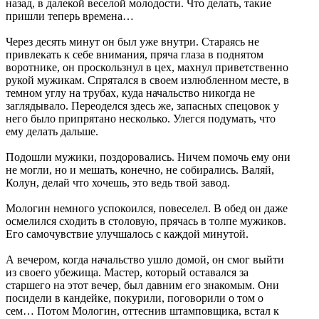
назад, в далекой веселой молодости. Что делать, такие
пришли теперь времена…
Через десять минут он был уже внутри. Стараясь не
привлекать к себе внимания, пряча глаза в поднятом
воротнике, он проскользнул в цех, махнул приветственно
рукой мужикам. Спрятался в своем излюбленном месте, в
темном углу на трубах, куда начальство никогда не
заглядывало. Переоделся здесь же, запасных спецовок у
него было припрятано несколько. Улегся подумать, что
ему делать дальше.
Подошли мужики, поздоровались. Ничем помочь ему они
не могли, но и мешать, конечно, не собирались. Валяй,
Колун, делай что хочешь, это ведь твой завод.
Мологин немного успокоился, повеселел. В обед он даже
осмелился сходить в столовую, прячась в толпе мужиков.
Его самочувствие улучшалось с каждой минутой.
А вечером, когда начальство ушло домой, он смог выйти
из своего убежища. Мастер, который оставался за
старшего на этот вечер, был давним его знакомым. Они
посидели в кандейке, покурили, поговорили о том о
сем… Потом Мологин, оттеснив штамповщика, встал к