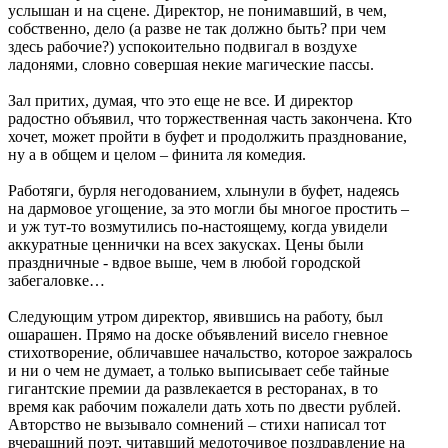
услышан и на сцене. Директор, не понимавший, в чем,
собственно, дело (а разве не так должно быть? при чем
здесь рабочие?) успокоительно подвигал в воздухе
ладонями, словно совершая некие магические пассы.
Зал притих, думая, что это еще не все. И директор
радостно объявил, что торжественная часть закончена. Кто
хочет, может пройти в буфет и продолжить празднование,
ну а в общем и целом – финита ля комедия.
Работяги, бурля негодованием, хлынули в буфет, надеясь
на дармовое угощение, за это могли бы многое простить –
и уж тут-то возмутились по-настоящему, когда увидели
аккуратные ценнички на всех закусках. Цены были
праздничные - вдвое выше, чем в любой городской
забегаловке…
Следующим утром директор, явившись на работу, был
ошарашен. Прямо на доске объявлений висело гневное
стихотворение, обличавшее начальство, которое зажралось
и ни о чем не думает, а только выписывает себе тайные
гигантские премии да развлекается в ресторанах, в то
время как рабочим пожалели дать хоть по двести рублей.
Авторство не вызывало сомнений – стихи написал тот
вчерашний поэт, читавший медоточивое поздравление на