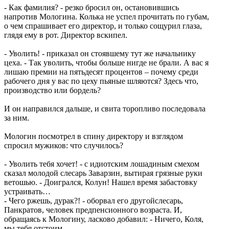
- Как фамилия? - резко бросил он, остановившись
напротив Мологина. Колька не успел прочитать по губам,
о чем спрашивает его директор, и только сощурил глаза,
глядя ему в рот. Директор вскипел.
- Уволить! - приказал он стоявшему тут же начальнику
цеха. - Так уволить, чтобы больше нигде не брали. А вас я
лишаю премии на пятьдесят процентов – почему среди
рабочего дня у вас по цеху пьяные шляются? Здесь что,
производство или бордель?
И он направился дальше, и свита торопливо последовала
за ним.
Мологин посмотрел в спину директору и взглядом
спросил мужиков: что случилось?
- Уволить тебя хочет! - с идиотским лошадиным смехом
сказал молодой слесарь Заварзин, вытирая грязные руки
ветошью. - Доигрался, Колун! Нашел время забастовку
устраивать…
- Чего ржешь, дурак?! - оборвал его другойслесарь,
Панкратов, человек предпенсионного возраста. И,
обращаясь к Мологину, ласково добавил: - Ничего, Коля,
мы тебя отстоим.