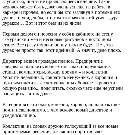
глупостью, почти не проявляющейся внешне. Такой
человек может быть даже очень успешен в работе, в
карьере и прочем, но если бы кто заглянул в потемки его
души, то увидел бы, что там этот мягонький усач – дурак
дураком… Вот и этот был из их числа.
Первым делом он повесил у себя в кабинете на стену
самурайский меч и несколько рисунков в восточном
стиле. Все сразу поняли: он шутить не будет. Нет, это
дурак не просто так, этот идейный. А значит, дело плохо.
Директор возвёл громадье планов. Предприятие
следовало обновить во всех смыслах: оборудование,
станки, компьютеры, между прочим – и коллектив.
Уволить нерадивых, сократить ненужных, а хорошим и
нужным платить за счет уволенных больше. Провести
общую ревизию... подсчитать, сколько чего еще не успели
растащить... и так далее.
В теории всё это было, конечно, хорошо, но на практике
почти невыполнимо, в чем вскоре новый директор и
убедился лично.
Коллектив, на словах дружно голосующий за все новые
принимаемые решения, отчаянно сопротивлялся