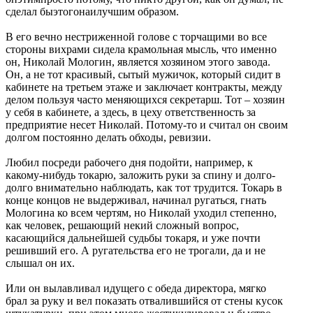
сделал быэтогонаилучшим образом.
В его вечно нестриженной голове с торчащими во все
стороны вихрами сидела крамольная мысль, что именно
он, Николай Мологин, является хозяином этого завода.
Он, а не тот красивый, сытый мужичок, который сидит в
кабинете на третьем этаже и заключает контракты, между
делом пользуя часто меняющихся секретарш. Тот – хозяин
у себя в кабинете, а здесь, в цеху ответственность за
предприятие несет Николай. Потому-то и считал он своим
долгом постоянно делать обходы, ревизии.
Любил посреди рабочего дня подойти, например, к
какому-нибудь токарю, заложить руки за спину и долго-
долго внимательно наблюдать, как тот трудится. Токарь в
конце концов не выдерживал, начинал ругаться, гнать
Мологина ко всем чертям, но Николай уходил степенно,
как человек, решающий некий сложный вопрос,
касающийся дальнейшей судьбы токаря, и уже почти
решивший его. А ругательства его не трогали, да и не
слышал он их.
Или он вылавливал идущего с обеда директора, мягко
брал за руку и вел показать отвалившийся от стены кусок