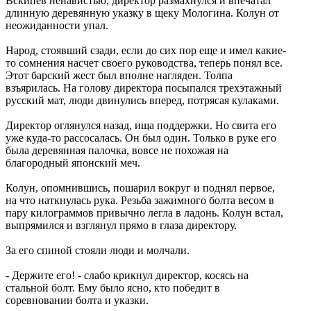
Вскипев ненавистью, директор размахнулся и впечатал
длинную деревянную указку в щеку Мологина. Колун от
неожиданности упал.
Народ, стоявший сзади, если до сих пор еще и имел какие-
то сомнения насчет своего руководства, теперь понял все.
Этот барский жест был вполне нагляден. Толпа
взъярилась. На голову директора посыпался трехэтажный
русский мат, люди двинулись вперед, потрясая кулаками.
Директор оглянулся назад, ища поддержки. Но свита его
уже куда-то рассосалась. Он был один. Только в руке его
была деревянная палочка, вовсе не похожая на
благородный японский меч.
Колун, опомнившись, пошарил вокруг и поднял первое,
на что наткнулась рука. Резьба зажимного болта весом в
пару килограммов привычно легла в ладонь. Колун встал,
выпрямился и взглянул прямо в глаза директору.
За его спиной стояли люди и молчали.
- Держите его! - слабо крикнул директор, косясь на
стальной болт. Ему было ясно, кто победит в
соревновании болта и указки.