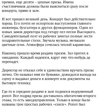
премии, еще десяти – ценные призы. Имена
счастливчиков должны были выясниться сразу после
концерта, прямо в зале.
И вот пришел великий день. Концерт был действительно
хорош. Его почти не испортили выступления главного
инженера, бухгалтера и других функционеров. Один из
новых замов директора под гитару пел песни Высоцкого.
Самодеятельный поэт из рабочих зачитал полные лести
поздравительные стихи. Звучала музыка, мелькали
цветные огни. Атмосфера сочилась теплой карамелью.
Наконец пришло время раздачи призов. Зал притих в
ожидании. Каждый надеялся, вдруг ему что-нибудь да
перепадет.
Директор не отказал себе в удовольствии вручать призы
лично. Он называл имя по бумажке, дожидался выхода на
сцену и выдавал деньги в конверте или документы на
бытовую технику.
Где-то в середине раздачи в зале поднялся недоуменный
ропот. Все подряд призы доставались обитателям второго
этажа, то есть заводоуправления. Только в конце были
названы трое простых рабочих «снизу». Ропот был