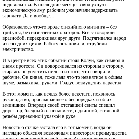
недовольства. В последние месяцы завод ухнул в
экономическую яму, рабочим уже начали задерживать
зарплату. Да и вообще…
Образовалось что-то вроде стихийного митинга – без
трибуны, без назначенных ораторов. Все заговорили
вразнобой, перекрикивая друг друга. Подтягивался народ
из соседних цехов. Работу остановили, отрубили
электричество.
И в центре всех этих событий стоял Колун, как символ и
знамя протеста. Он поворачивался из стороны в сторону,
стараясь не упустить ничего из того, что говорили
рабочие. Он кивал, тоже лаял что-то невнятное в общем
шуме, размахивал руками. Градус возмущения нарастал.
В этот момент, как нельзя более некстати, появилось
руководство, прослышавшее о беспорядках и об их
зачинщике. Впереди своей отставшей свиты спешил
директор, бледный от ненависти, с длинной, стильной
резьбы деревянной указкой в руке.
Новость о стачке застала его в тот момент, когда он
наглядно объяснял возможным инвесторам преимущества
капиталовложений в свой завод. За этими людьми он,