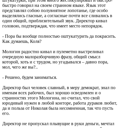
штукатурки, при этом много жестикулировал и быстро-
быстро говорил на своем странном языке. Язык этот
представлял собою полувнятное лопотанье, где особо
выделялись гласные, а согласные почти все сливались в
один общий, приблизительный звук. Директор кивал
головою, подтверждая, что имеет место непорядок.
- Пора бы вообще полностью оштукатурить да покрасить.
Как думаешь, Коля?
Мологин радостно кивал и пулеметно выстреливал
очередную малоразборчивую фразу, общий смысл
которой, хоть и с трудом, но угадывался – давно пора,
мол, чего же вы?..
- Решено, будем заниматься.
Директор был человек славный, в меру демократ, знал по
именам всех рабочих, был хорошо осведомлен и о
странностях этого Мологина, но считал, что свой
юродивый нужен в любой конторе, работа дураков любит,
да и польза от Николая была несомненная, так что пусть
его.
Директор не пропускал плывущие в руки деньги, мечтал