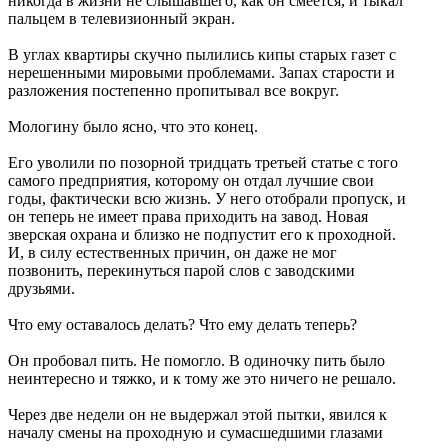
никогда в жизни не слышавшего, как он смеется, и тыкал
пальцем в телевизионный экран.
В углах квартиры скучно пылились кипы старых газет с
нерешенными мировыми проблемами. Запах старости и
разложения постепенно пропитывал все вокруг.
Мологину было ясно, что это конец.
Его уволили по позорной тридцать третьей статье с того
самого предприятия, которому он отдал лучшие свои
годы, фактически всю жизнь. У него отобрали пропуск, и
он теперь не имеет права приходить на завод. Новая
зверская охрана и близко не подпустит его к проходной.
И, в силу естественных причин, он даже не мог
позвонить, перекинуться парой слов с заводскими
друзьями.
Что ему оставалось делать? Что ему делать теперь?
Он пробовал пить. Не помогло. В одиночку пить было
неинтересно и тяжко, и к тому же это ничего не решало.
Через две недели он не выдержал этой пытки, явился к
началу смены на проходную и сумасшедшими глазами