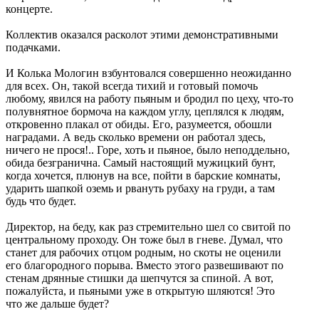
концерте.
Коллектив оказался расколот этими демонстративными
подачками.
И Колька Мологин взбунтовался совершенно неожиданно
для всех. Он, такой всегда тихий и готовый помочь
любому, явился на работу пьяным и бродил по цеху, что-то
полувнятное бормоча на каждом углу, цеплялся к людям,
откровенно плакал от обиды. Его, разумеется, обошли
наградами. А ведь сколько времени он работал здесь,
ничего не прося!.. Горе, хоть и пьяное, было неподдельно,
обида безгранична. Самый настоящий мужицкий бунт,
когда хочется, плюнув на все, пойти в барские комнаты,
ударить шапкой оземь и рвануть рубаху на груди, а там
будь что будет.
Директор, на беду, как раз стремительно шел со свитой по
центральному проходу. Он тоже был в гневе. Думал, что
станет для рабочих отцом родным, но скоты не оценили
его благородного порыва. Вместо этого развешивают по
стенам дрянные стишки да шепчутся за спиной. А вот,
пожалуйста, и пьяными уже в открытую шляются! Это
что же дальше будет?