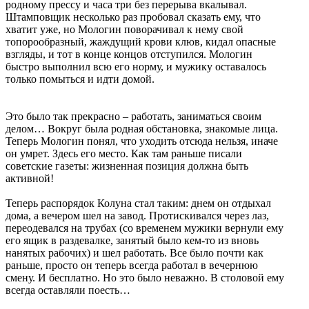
родному прессу и часа три без перерыва вкалывал.
Штамповщик несколько раз пробовал сказать ему, что
хватит уже, но Мологин поворачивал к нему свой
топорообразный, жаждущий крови клюв, кидал опасные
взгляды, и тот в конце концов отступился. Мологин
быстро выполнил всю его норму, и мужику оставалось
только помыться и идти домой.
Это было так прекрасно – работать, заниматься своим
делом… Вокруг была родная обстановка, знакомые лица.
Теперь Мологин понял, что уходить отсюда нельзя, иначе
он умрет. Здесь его место. Как там раньше писали
советские газеты: жизненная позиция должна быть
активной!
Теперь распорядок Колуна стал таким: днем он отдыхал
дома, а вечером шел на завод. Протискивался через лаз,
переодевался на трубах (со временем мужики вернули ему
его ящик в раздевалке, занятый было кем-то из вновь
нанятых рабочих) и шел работать. Все было почти как
раньше, просто он теперь всегда работал в вечернюю
смену. И бесплатно. Но это было неважно. В столовой ему
всегда оставляли поесть…