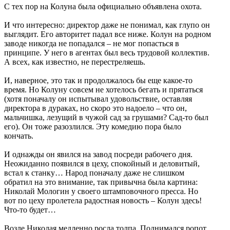
С тех пор на Колуна была официально объявлена охота.
И что интересно: директор даже не понимал, как глупо он
выглядит. Его авторитет падал все ниже. Колун на родном
заводе никогда не попадался – не мог попасться в
принципе. У него в агентах был весь трудовой коллектив.
А всех, как известно, не перестреляешь.
И, наверное, это так и продолжалось бы еще какое-то
время. Но Колуну совсем не хотелось бегать и прятаться
(хотя поначалу он испытывал удовольствие, оставляя
директора в дураках, но скоро это надоело – что он,
мальчишка, лезущий в чужой сад за грушами? Сад-то был
его). Он тоже разозлился. Эту комедию пора было
кончать.
И однажды он явился на завод посреди рабочего дня.
Неожиданно появился в цеху, спокойный и деловитый,
встал к станку… Народ поначалу даже не слишком
обратил на это внимание, так привычна была картина:
Николай Мологин у своего штамповочного пресса. Но
вот по цеху пролетела радостная новость – Колун здесь!
Что-то будет…
Возле Николая медленно росла толпа. Поднимался ропот