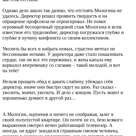
Однако дело зашло так далеко, что отстоять Мологина не
удалось. Директор решил проявить твердость и на
обращение профсоюза не отреагировал. Не помог
огромный беспорочный трудовой стаж Мологина и всем
известное его трудолюбие; директор погружался глубже и
глубже в пучину конфликта со своим коллективом.
Уволить бы всех и набрать новых, страстно мечтал он
бессонными ночами. У директора даже стало пошаливать
сердце, так он все это переживал, и жена капала ему
корвалол вперемешку со слезами – такой молодой, и вот
на тебе!
Нельзя прощать обид и давать слабину, убеждал себя
директор, иначе они быстро сядут на шею. Раз сказал -
уволить, значит, уволить. И дело с концом. Пусть знают и
хорошенько думают в другой раз…
А Мологин, оцепенев и ничего не соображая, залег в
своей полупустой квартире. Он почти не ел, безо всякого
выражения смотрел вечно работающий телевизор. А
иногда, он вдруг заходился страшным смехом человека,