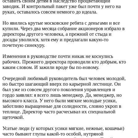
оставить своим детям в наследство процветающий
заводик. И контрольный пакет уже был почти у него на
руках, оставалось совсем немного до идеала.
Но явились крутые московские ребята с деньгами и все
купили. Через два месяца собрание акционеров избрало в
директоры другого человека, а прежний от стыда и
досады уволился, хотя ему и предлагали какую-то
почетную синекуру.
Изменения в руководстве почти никак не коснулись
рабочих. Прежнего директора проводили кто добрым, кто
каким словом. И зажили вроде бы по-новому.
Очередной любимый руководитель был человек молодой,
но быстро шагающий вверх по карьерной лестнице. Он
был уже из совсем другого поколения управленцев и
гордо заявлял: я всего лишь менеджер. Да, менеджер, но
высокого класса. У него были мягкие молодые усики,
заботливо выращенные для солидности, словно укроп в
теплице. Директор часто расчесывал их специальной
щеточкой.
Усатые люди (у которых усики мягкие, нежные, кошачьи)
часто бывают глупы какой-то особой, нутряной