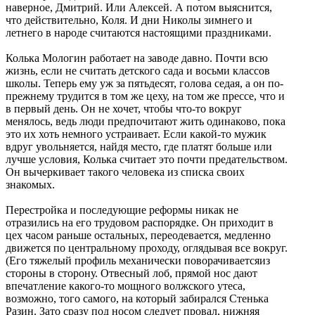
наверное, Дмитрий. Или Алексей. А потом выяснится,
что действительно, Коля. И дни Николы зимнего и
летнего в народе считаются настоящими праздниками.
Колька Мологин работает на заводе давно. Почти всю
жизнь, если не считать детского сада и восьми классов
школы. Теперь ему уж за пятьдесят, голова седая, а он по-
прежнему трудится в том же цеху, на том же прессе, что и
в первый день. Он не хочет, чтобы что-то вокруг
менялось, ведь люди предпочитают жить одинаково, пока
это их хоть немного устраивает. Если какой-то мужик
вдруг увольняется, найдя место, где платят больше или
лучше условия, Колька считает это почти предательством.
Он вычеркивает такого человека из списка своих
знакомых.
Перестройка и последующие реформы никак не
отразились на его трудовом распорядке. Он приходит в
цех часом раньше остальных, переодевается, медленно
движется по центральному проходу, оглядывая все вокруг.
(Его тяжелый профиль механически поворачиваетсяиз
стороны в сторону. Отвесный лоб, прямой нос дают
впечатление какого-то мощного волжского утеса,
возможно, того самого, на который забирался Стенька
Разин. Зато сразу под носом следует провал, нижняя