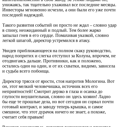
унижаясь, так тщательно ухаживал все последние месяцы.
Инвесторы мгновенно исчезли, а они были его уже почти
последней надеждой.
Такого развития событий он просто не ждал – словно удар
в спину, неожиданный и подлый. Тем более жарко
запылал гнев в его сердце. Помахивая указкой, словно
легкой шпагой, директор устремился в атаку.
Увидев приближающееся на полном скаку руководство,
народ попритих и слегка отступил за Колуна, впрочем, не
отодвигаясь дальше. Противники, как и положено,
остались один на один, и от их схватки, видимо, зависела
и судьба всего побоища.
Директор трясся от ярости, стоя напротив Мологина. Вот
он, этот мелкий человечишка, источник всех его
неприятностей! Смотрит дерзко в глаза и осанка до
глупости внушительная, словно он здесь хозяин! Ладно
бы еще те прошлые дела, но вот сегодня он сорвал почти
готовый контракт, и заводу теперь крышка, и самое
смешное, что этот дурачок ничего не знает, а похоже,
считает себя правым!