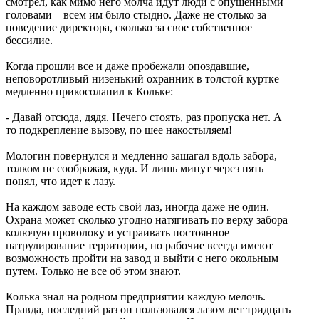
смотрел, как мимо него молча идут люди с опущенными
головами – всем им было стыдно. Даже не столько за
поведение директора, сколько за свое собственное
бессилие.
Когда прошли все и даже пробежали опоздавшие,
неповоротливый низенький охранник в толстой куртке
медленно прикосолапил к Кольке:
- Давай отсюда, дядя. Нечего стоять, раз пропуска нет. А
то подкрепление вызову, по шее накостыляем!
Мологин повернулся и медленно зашагал вдоль забора,
толком не соображая, куда. И лишь минут через пять
понял, что идет к лазу.
На каждом заводе есть свой лаз, иногда даже не один.
Охрана может сколько угодно натягивать по верху забора
колючую проволоку и устраивать постоянное
патрулирование территории, но рабочие всегда имеют
возможность пройти на завод и выйти с него окольным
путем. Только не все об этом знают.
Колька знал на родном предприятии каждую мелочь.
Правда, последний раз он пользовался лазом лет тридцать