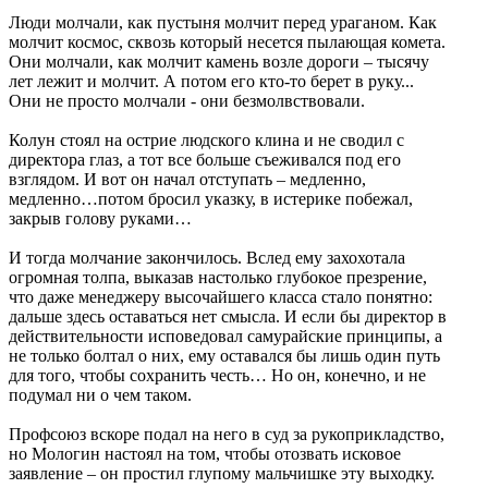
Люди молчали, как пустыня молчит перед ураганом. Как
молчит космос, сквозь который несется пылающая комета.
Они молчали, как молчит камень возле дороги – тысячу
лет лежит и молчит. А потом его кто-то берет в руку...
Они не просто молчали - они безмолвствовали.
Колун стоял на острие людского клина и не сводил с
директора глаз, а тот все больше съеживался под его
взглядом. И вот он начал отступать – медленно,
медленно…потом бросил указку, в истерике побежал,
закрыв голову руками…
И тогда молчание закончилось. Вслед ему захохотала
огромная толпа, выказав настолько глубокое презрение,
что даже менеджеру высочайшего класса стало понятно:
дальше здесь оставаться нет смысла. И если бы директор в
действительности исповедовал самурайские принципы, а
не только болтал о них, ему оставался бы лишь один путь
для того, чтобы сохранить честь… Но он, конечно, и не
подумал ни о чем таком.
Профсоюз вскоре подал на него в суд за рукоприкладство,
но Мологин настоял на том, чтобы отозвать исковое
заявление – он простил глупому мальчишке эту выходку.