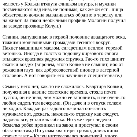
челюсть у Кольки втянута слишком внутрь, и мужики
посмеиваются над ним, не понимая, как же он ест - пища
обязательно должна вываливаться обратно в тарелку или
на живот. За такой необычный профиль Мологин получил
на заводе прозвище Колун.)
Станки, выпущенные в первой половине двадцатого века,
тяжкими молчаливыми громадами теснятся вокруг.
Пахнет машинным маслом, сигаретным пеплом, горелой
ветошью. Иногда в толстую подошву кирзового сапога
втыкается красивая радужная стружка. Где-то тихо шипит
сжатый воздух (впрочем, этого Колька не слышит, ибо от
рождения глух, как добросовестный пионер в лагерной
столовой. А вот говорить его научили в специнтернате.)
Семьи у него нет, как-то не сложилось. Квартира Кольки,
полученная в давние советские времена, стояла почти
пустой, он не знал, чем можно ее заполнить, и не очень-то
любил сидеть там вечерами. (Он даже и в отпуск толком
не ходил. Каждый раз задолго начинал объяснять
мужикам: вот, дескать, наконец-то отдохну как следует,
надоело все, устал как собака. Но уже через неделю
безделья робко проникал на завод и приступал к своим
обязанностям.) По углам квартиры громоздились кипы
старых газет – Колун интересовался политикой, много