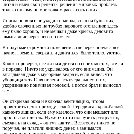
читал и имел свои рецепты решения мировых проблем,
только никому не мог толком рассказать о них.
Иногда он вовсе не уходил с завода, спал на бушлатах,
удобно сложенных на трубах парового отопления; здесь
ему было хорошо, и не мешали даже крысы, деловито
шмыгавшие через него по ночам.
В полутьме огромного помещения, где через полчаса все
начнет греметь, сверкать и двигаться, было тепло, уютно.
Колька проверял, все ли находится на своих местах, все ли
в порядке. Ничто не укрывалось от его внимания. Он
заглядывал даже в мусорные ведра и, если видел, что
уборщица тетя Галя поленилась вчера вынести их,
укоризненно покачивал головой, а потом брал и выносил
сам.
Он открывал окна и включал вентиляцию, чтобы
проветрить цех к приходу людей. Передвигал кран-балкой
какие-то ящики, если ему казалось, что они мешают или
просто стоят не так. Нужно что-то погрузить-разгрузить,
съездить на склад – он тут как тут. Всеэтоему никто не
поручал, не платили лишних денег, а занимался
онэтимпросто потому, что никто другой, как он думал, не