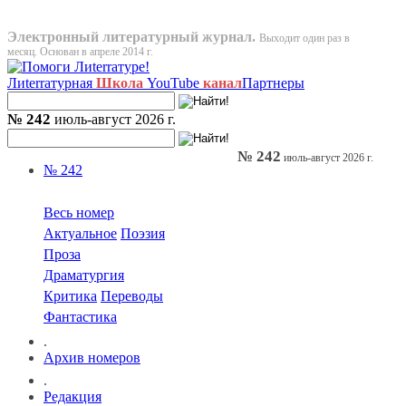
Электронный литературный журнал.
Выходит один раз в
месяц. Основан в апреле 2014 г.
Лиterraтурная
Школа
YouTube
канал
Партнеры
№ 242
июль-август 2026 г.
№ 242
июль-август 2026 г.
№ 242
Весь номер
Актуальное
Поэзия
Проза
Драматургия
Критика
Переводы
Фантастика
.
Архив номеров
.
Редакция