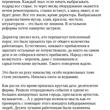
переменам. Каждый знал: если начать выбрасывать
подряд все старье, то через месяц оборудование окажется
нечем ремонтировать, станки встанут, а завод ляжет, и не
будет денег. Все это знали, кроме директора. Выбрасывали
с удовольствием мусор, хлам, красили, чистили,
штукатурили – это было не лишним. В остальном
реформы почти намертво застряли.
Директор уволил всех, кто перешагнул пенсионный
порог, это было процента три от общего количества
работающих. Естественно, никакого прибавления в
зарплате остальные не почувствовали, да никто на самом
деле и не собирался ничего прибавлять. Народ слегка
возмутился – впрочем, даже с пониманием и
саркастическими шутками. Такого поведения ждали.
Это было на руку начальству, особо недовольных тоже
стали увольнять. Началась охота за ведьмами.
Как раз на это время пришлась круглая дата: десятилетие
фирмы. Решили отпраздновать событие в одном из
больших концертных залов города, пригласили артистов,
музыкантов… А у директора возникла мысль как-то
примирить с помощью этого концерта взбудораженных
людей. Десяти лучшим работникам были назначены