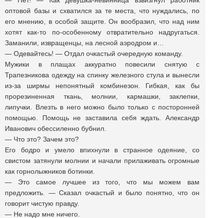
— Нет! — Как девушка-невинница взвизгнул работник
оптовой базы и схватился за те места, что нуждались, по
его мнению, в особой защите. Он вообразил, что над ним
хотят как-то по-особенному отвратительно надругаться.
Заманили, извращенцы, на лесной аэродром и…
— Одевайтесь! — Отдал очкастый очередную команду.
Мужики в плащах аккуратно повесили снятую с
Трапезникова одежду на спинку железного стула и вынесли
из-за ширмы непонятный комбинезон. Гибкая, как бы
прорезиненная ткань, молнии, кармашки, заклепки,
липучки. Влезть в него можно было только с посторонней
помощью. Помощь не заставила себя ждать. Александр
Иванович обессиленно бубнил.
— Что это? Зачем это?
Его бодро и умело впихнули в странное одеяние, со
свистом затянули молнии и начали прилаживать огромные
как горнолыжников ботинки.
— Это самое лучшее из того, что мы можем вам
предложить. — Сказал очкастый и было понятно, что он
говорит чистую правду.
— Не надо мне ничего.