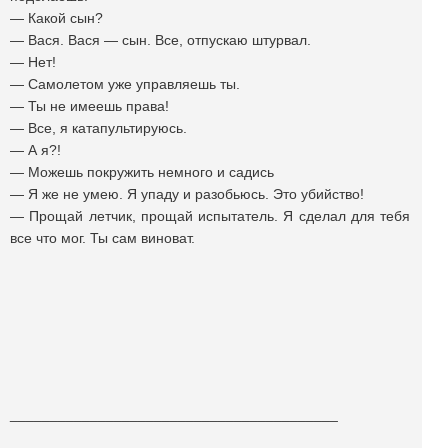
— Какой сын?
— Вася. Вася — сын. Все, отпускаю штурвал.
— Нет!
— Самолетом уже управляешь ты.
— Ты не имеешь права!
— Все, я катапультируюсь.
— А я?!
— Можешь покружить немного и садись
— Я же не умею. Я упаду и разобьюсь. Это убийство!
— Прощай летчик, прощай испытатель. Я сделал для тебя
все что мог. Ты сам виноват.
_________________________________________