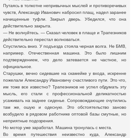
Путаясь в толкотне непривычных мыслей и противоречивых
чувств, Александр Иванович набросил плащ, надел заранее
начищенные туфли. Закрыл дверь. Убедился, что она
действительно закрыта.
— Не волнуйтесь. — Сказал человек в плаще и Трапезников
действительно перестал волноваться.
Спустились вниз. У подъезда стояла черная волга. Не БМВ,
например. Отечественная машина. Это было лишним
подтверждением, что дело затевается не частное, но
официальное.
Старушки, вечно сидевшие на скамейке у входа, искренне
пожелали Александру Ивановичу счастливого пути. Это что,
им тоже все известно? Трапезников не успел обдумать эту
мысль, его стали с профессиональной деликатностью
усаживать на заднее сиденье. Сопровождающие очутились
там же, ошую и одесную. Это обстоятельство заново
возбудило в рядовом работнике оптовой базы смутные, но
неприятные подозрения.
Но мотор уже заработал. Машина тронулась с места.
Во время путешествия неизвестно куда, Александр