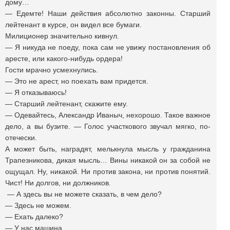
дому…
— Едемте! Наши действия абсолютно законны. Старший
лейтенант в курсе, он видел все бумаги.
Милиционер значительно кивнул.
— Я никуда не поеду, пока сам не увижу постановления об
аресте, или какого-нибудь ордера!
Гости мрачно усмехнулись.
— Это не арест, но поехать вам придется.
— Я отказываюсь!
— Старший лейтенант, скажите ему.
— Одевайтесь, Александр Иваныч, нехорошо. Такое важное
дело, а вы бузите. — Голос участкового звучал мягко, по-
отечески.
А может быть, наградят, мелькнула мысль у гражданина
Трапезникова, дикая мысль… Вины никакой он за собой не
ощущал. Ну, никакой. Ни против закона, ни против понятий.
Чист! Ни долгов, ни должников.
— А здесь вы не можете сказать, в чем дело?
— Здесь не можем.
— Ехать далеко?
— У нас машина.