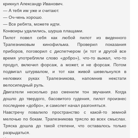
крикнул Александр Иванович.
— А тебя им уже и считают.
— Оч-чень хорошо.
— Все ребята, можете идти.
Конвоиры удалились, шурша плащами.
Пилот повел себя как любой пилот из виденного
Трапезниковым кинофильма. Проверил показания
приборов, поговорил с диспетчером (и тот и другой все
время употребляли слово «добро»), что-то выжал, что-то
продул, включил форсаж, а может, и не форсаж. Потом
подвигал штурвалом, и тот как живой шевельнулся в
неловких руках Трапезникова, напомнив некстати
велосипедный руль.
Двигатели несколько раз сменили тон звучания. Когда
дошло до твердого, басовитого гудения, пилот произнес
последнее «добро», и самолет начал разгоняться.
Навстречу повалило пространство с какой-то земной
мелочью по бокам. Трапезникова трясло во всех смыслах.
Тряска дошла до такой степени, что оставалось только
разрыдаться.