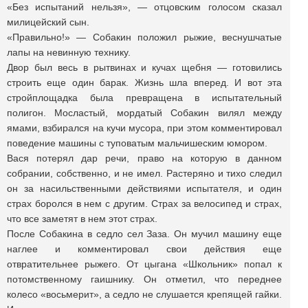
«Без испытаний нельзя», — отцовским голосом сказал
милицейский сын.
«Правильно!» — Собакин положил рыжие, веснушчатые
лапы на невинную технику.
Двор был весь в рытвинах и кучах щебня — готовились
строить еще один барак. Жизнь шла вперед. И вот эта
стройплощадка была превращена в испытательный
полигон. Мосластый, мордатый Собакин вилял между
ямами, взбирался на кучи мусора, при этом комментировал
поведение машины с туповатым мальчишеским юмором.
Вася потерял дар речи, право на которую в данном
собрании, собственно, и не имел. Растеряно и тихо следил
он за насильственными действиями испытателя, и один
страх боролся в нем с другим. Страх за велосипед и страх,
что все заметят в нем этот страх.
После Собакина в седло сел Заза. Он мучил машину еще
наглее и комментировал свои действия еще
отвратительнее рыжего. От цыгана «Школьник» попал к
потомственному гаишнику. Он отметил, что переднее
колесо «восьмерит», а седло не слушается крепящей гайки.