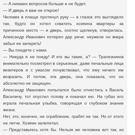
— А никаких вопросов больше и не будет.
— И дверь я вам не открою!
Человек в плаще протянул руку — в глазок это выглядело
так, будто он хотел схватить хозяина квартиры за
причинное место — и дверь, охотно щелкнув, отворилась.
Александр Иванович потерял дар речи: неужели он вчера
забыл ее запереть!
— Вы поедете с нами.
— Никуда я не поеду! И кто вы такие, а? — Трапезников
внимательно посмотрел в серьезные, даже печальные лица
визитеров и с ужасом почувствовал, что ему нечего им
возразить. И потом, эта дверь, она показала, что он
абсолютно не защищен.
Александр Иванович попытался было отнестись к Василь
Василичу, тот опустил голову и покачал ею. На губах его
играла печальная улыбка, говорящая о глубоком знании
жизни.
Нет, это, конечно, не ограбление, грабят не так. Но от этого
не легче. Хозяин залепетал.
— Представьтесь хотя бы. Нельзя же человека вот так, из