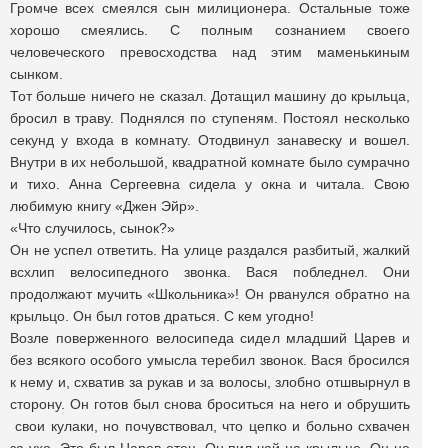
Громче всех смеялся сын милиционера. Остальные тоже
хорошо смеялись. С полным сознанием своего
человеческого превосходства над этим маменькиным
сынком.
Тот больше ничего не сказал. Дотащил машину до крыльца,
бросил в траву. Поднялся по ступеням. Постоял несколько
секунд у входа в комнату. Отодвинул занавеску и вошел.
Внутри в их небольшой, квадратной комнате было сумрачно
и тихо. Анна Сергеевна сидела у окна и читала. Свою
любимую книгу «Джен Эйр».
«Что случилось, сынок?»
Он не успел ответить. На улице раздался разбитый, жалкий
всхлип велосипедного звонка. Вася побледнел. Они
продолжают мучить «Школьника»! Он рванулся обратно на
крыльцо. Он был готов драться. С кем угодно!
Возле поверженного велосипеда сидел младший Царев и
без всякого особого умысла теребил звонок. Вася бросился
к нему и, схватив за рукав и за волосы, злобно отшвырнул в
сторону. Он готов был снова броситься на него и обрушить
свои кулаки, но почувствовал, что цепко и больно схвачен