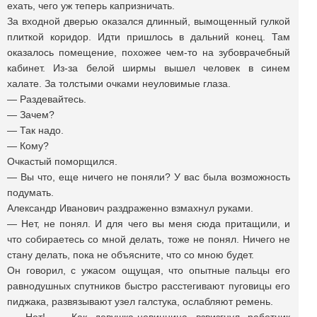
ехать, чего уж теперь капризничать.
За входной дверью оказался длинный, вымощенный гулкой
плиткой коридор. Идти пришлось в дальний конец. Там
оказалось помещение, похожее чем-то на зубоврачебный
кабинет. Из-за белой ширмы вышел человек в синем
халате. За толстыми очками неуловимые глаза.
— Раздевайтесь.
— Зачем?
— Так надо.
— Кому?
Очкастый поморщился.
— Вы что, еще ничего не поняли? У вас была возможность
подумать.
Александр Иванович раздраженно взмахнул руками.
— Нет, не понял. И для чего вы меня сюда притащили, и
что собираетесь со мной делать, тоже не понял. Ничего не
стану делать, пока не объясните, что со мною будет.
Он говорил, с ужасом ощущая, что опытные пальцы его
равнодушных спутников быстро расстегивают пуговицы его
пиджака, развязывают узел галстука, ослабляют ремень.