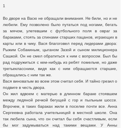
1
Во дворе на Васю не обращали внимания. Не били, но и не
любили. Ему позволено было путаться под ногами, бегать
за мячом, улетевшим с футбольного поля в овраг за
бараками, стоять за спинами старших пацанов, играющих в
карты или в чику. Вася благоговел перед лидерами двора:
Рыжим Собакиным, цыганом Зазой и сыном милиционера
Сашкой. Он не смел обратиться к ним с вопросом. Был бы
рад подружиться с кем-нибудь из ребят помельче, но даже
третьеклассники, видя как с ним обращаются старшие,
обращались с ним так же.
Вася виноватым во всем этом считал себя. И тайно грезил о
подвиге в честь двора.
Он жил вдвоем с матерью в длинном бараке стоявшем
между ледяной речкой бегущей с гор и пыльным шоссе.
Впрочем, в таких бараках жили в поселке почти все. Анна
Сергеевна работала учительницей в местной школе. Она
так любила сына, что он считал бы себя счастливым, если
бы мог задумываться над такими вещами. У Анны