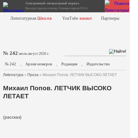
Электронный литературный журнал.
Выходит один раз в месяц. Основан в апреле 2014 г.
Школа
канал
Лиterraтурная
YouTube
Партнеры
№ 242
июль-август 2026 г.
№ 242
Архив номеров
Редакция
Издательство
.
.
.
Лиterraтура
»
Проза
» Михаил Попов. ЛЕТЧИК ВЫСОКО ЛЕТАЕТ
Михаил Попов. ЛЕТЧИК ВЫСОКО
ЛЕТАЕТ
(рассказ)