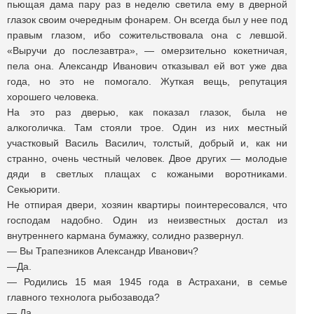
пьющая дама пару раз в неделю светила ему в дверной
глазок своим очередным фонарем. Он всегда был у нее под
правым глазом, ибо сожительствовала она с левшой.
«Выручи до послезавтра», — омерзительно кокетничая,
пела она. Александр Иванович отказывал ей вот уже два
года, но это не помогало. Жуткая вещь, репутация
хорошего человека.
На это раз дверью, как показал глазок, была не
алкоголичка. Там стояли трое. Один из них местный
участковый Василь Василич, толстый, добрый и, как ни
странно, очень честный человек. Двое других — молодые
дяди в светлых плащах с кожаными воротниками.
Секьюрити.
Не отпирая двери, хозяин квартиры поинтересовался, что
господам надобно. Один из неизвестных достал из
внутреннего кармана бумажку, солидно развернул.
— Вы Трапезников Александр Иванович?
—Да.
— Родились 15 мая 1945 года в Астрахани, в семье
главного технолога рыбозавода?
— Да.