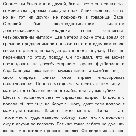
Сергеевны было много друзей, ближе всего она сошлась с
семейством Царевых, тоже учителей. У них было два сына,
но ни тот, ни другой не подходили в товарищи Васе.
Старший был шестнадцатилетним гигантом
девятиклассником, младший вечно сопливым,
четырехлетним нытиком. Две матери и один отец, время от
времени предпринимали попытки свести в одну компанию
своих отпрысков, но каждый раз терпели неудачу. Вася не
переживал по этому поводу. Он понимал, что не может
претендовать на дружбу старшего Царева, футболиста и
барабанщика школьного музыкального ансамбля, но, в
свою очередь, считал себя вправе игнорировать
поползновения Царева младшего устроить с ним игру в
матерчатого обслюнявленного зайца или глупые кубики.
Шесть с половиной лет — страшный возраст. В шесть с
половиной лет еще не берут в школу, даже если попросит
мама-учительница. Вася о школе мечтал. Школа — это
такое место, куда, наверно, соберут всех тех, кто подходит
ему в друзья по возрасту. Есть же такие ребята на дальних
концах многокилометрового поселка. Он видел их из окон