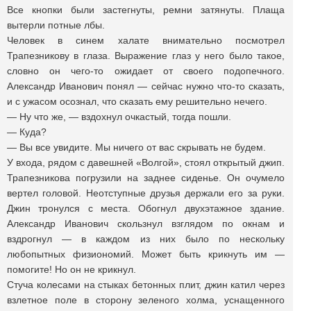
Все кнопки были застегнуты, ремни затянуты. Плаща
вытерли потные лбы.
Человек в синем халате внимательно посмотрел
Трапезникову в глаза. Выражение глаз у него было такое,
словно он чего-то ожидает от своего подопечного.
Александр Иванович понял — сейчас нужно что-то сказать,
и с ужасом осознал, что сказать ему решительно нечего.
— Ну что же, — вздохнул очкастый, тогда пошли.
— Куда?
— Вы все увидите. Мы ничего от вас скрывать не будем.
У входа, рядом с давешней «Волгой», стоял открытый джип.
Трапезникова погрузили на заднее сиденье. Он очумело
вертел головой. Неотступные друзья держали его за руки.
Джин тронулся с места. Обогнул двухэтажное здание.
Александр Иванович скользнул взглядом по окнам и
вздрогнул — в каждом из них было по нескольку
любопытных физиономий. Может быть крикнуть им —
помогите! Но он не крикнул.
Стуча колесами на стыках бетонных плит, джин катил через
взлетное поле в сторону зеленого холма, уснащенного