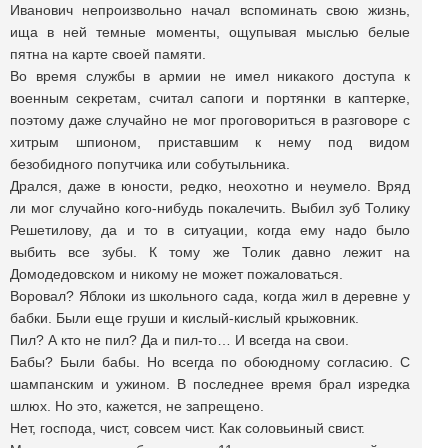
Иванович непроизвольно начал вспоминать свою жизнь,
ища в ней темные моменты, ощупывая мыслью белые
пятна на карте своей памяти.
Во время службы в армии не имел никакого доступа к
военным секретам, считал сапоги и портянки в каптерке,
поэтому даже случайно не мог проговориться в разговоре с
хитрым шпионом, приставшим к нему под видом
безобидного попутчика или собутыльника.
Дрался, даже в юности, редко, неохотно и неумело. Вряд
ли мог случайно кого-нибудь покалечить. Выбил зуб Толику
Решетилову, да и то в ситуации, когда ему надо было
выбить все зубы. К тому же Толик давно лежит на
Домодедовском и никому не может пожаловаться.
Воровал? Яблоки из школьного сада, когда жил в деревне у
бабки. Были еще груши и кислый-кислый крыжовник.
Пил? А кто не пил? Да и пил-то… И всегда на свои.
Бабы? Были бабы. Но всегда по обоюдному согласию. С
шампанским и ужином. В последнее время брал изредка
шлюх. Но это, кажется, не запрещено.
Нет, господа, чист, совсем чист. Как соловьиный свист.