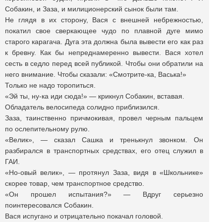
Собакин, и Заза, и милиционерский сынок были там.
Не глядя в их сторону, Вася с внешней небрежностью,
покатил свое сверкающее чудо по плавной дуге мимо
старого карагача. Дуга эта должна была вывести его как раз
к бревну. Как бы непреднамеренно вывести. Вася хотел
сесть в седло перед всей публикой. Чтобы они обратили на
него внимание. Чтобы сказали: «Смотрите-ка, Васька!»
Только не надо торопиться.
«Эй ты, ну-ка иди сюда!» — крикнул Собакин, вставая.
Обладатель велосипеда солидно приблизился.
Заза, таинственно причмокивая, провел черным пальцем
по ослепительному рулю.
«Велик», — сказал Сашка и тренькнул звонком. Он
разбирался в транспортных средствах, его отец служил в
ГАИ.
«Но-овый велик», — протянул Заза, видя в «Школьнике»
скорее товар, чем транспортное средство.
«Он прошел испытания?» — Вдруг серьезно
поинтересовался Собакин.
Вася испугано и отрицательно покачал головой.