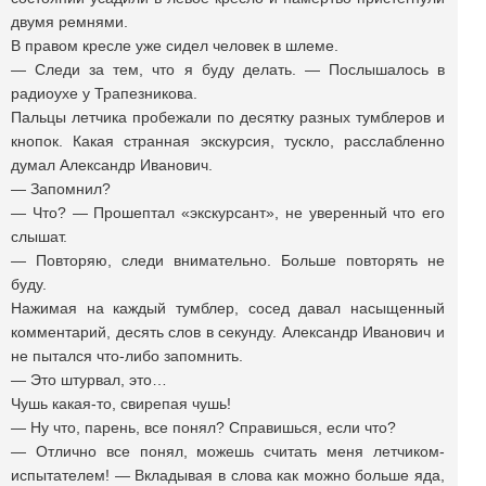
двумя ремнями.
В правом кресле уже сидел человек в шлеме.
— Следи за тем, что я буду делать. — Послышалось в
радиоухе у Трапезникова.
Пальцы летчика пробежали по десятку разных тумблеров и
кнопок. Какая странная экскурсия, тускло, расслабленно
думал Александр Иванович.
— Запомнил?
— Что? — Прошептал «экскурсант», не уверенный что его
слышат.
— Повторяю, следи внимательно. Больше повторять не
буду.
Нажимая на каждый тумблер, сосед давал насыщенный
комментарий, десять слов в секунду. Александр Иванович и
не пытался что-либо запомнить.
— Это штурвал, это…
Чушь какая-то, свирепая чушь!
— Ну что, парень, все понял? Справишься, если что?
— Отлично все понял, можешь считать меня летчиком-
испытателем! — Вкладывая в слова как можно больше яда,