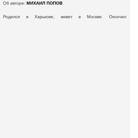
Об авторе:
МИХАИЛ ПОПОВ
Родился в Харькове, живет в Москве. Окончил
сельскохозяйственный техникум и Литературный институт
им. Горького.
Автор четырех сборников стихотворений и многих книг
прозы. Произведения переводились на китайский,
французский, английский, немецкий, арабский языки.
Лауреат премии СП СССР за лучшую первую книгу, им. И.А.
Бунина, Москва-ПЕННЕ, Горьковской премии и др.
Поделиться публикацией:
2 813
Опубликовано
16 мар 2016