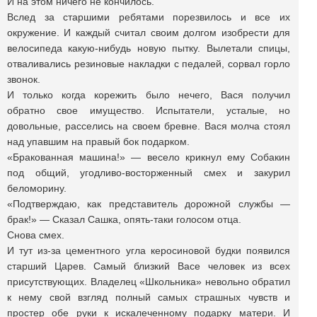
И на этом ничего не кончилось.
Вслед за старшими ребятами порезвилось и все их
окружение. И каждый считал своим долгом изобрести для
велосипеда какую-нибудь новую пытку. Вылетали спицы,
отваливались резиновые накладки с педалей, сорвал горло
звонок.
И только когда корежить было нечего, Вася получил
обратно свое имущество. Испытатели, усталые, но
довольные, расселись на своем бревне. Вася молча стоял
над упавшим на правый бок подарком.
«Бракованная машина!» — весело крикнул ему Собакин
под общий, угодливо-восторженный смех и закурил
беломорину.
«Подтверждаю, как представитель дорожной службы —
брак!» — Сказал Сашка, опять-таки голосом отца.
Снова смех.
И тут из-за цементного угла керосиновой будки появился
старший Царев. Самый близкий Васе человек из всех
присутствующих. Владелец «Школьника» невольно обратил
к нему свой взгляд полный самых страшных чувств и
простер обе руки к искалеченному подарку матери. И