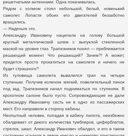
решетчатыми антеннами. Одна покачивалась.
Рядом с холмом стоял небольшой, белый, новенький
самолет. Лопасти обоих его двигателей беззаботно
вращались.
— Наденьте это.
Александру Ивановичу нацепили на голову большой
круглый металлический шлем с выпуклой стеклянной
маской на уровне глаз. Трапезников понял — приближается
решающий момент. Что решающий? Зачем?! А может,
придется просто прокатиться на самолете и ничего не
будет страшного?
Из туловища самолета вывалился трап на четыре
ступеньки. Получив коленом мягкий, повелительный пинок
под зад, Трапезников начал подниматься по ступеням. В
крохотном салоне было пусто. Сопровождающие не дали
Александру Ивановичу сесть ни в одно из пассажирских
мест. Его направили в сторону кабины.
Неопытный человек, попадая в кабину пилота, неизбежно
обалдевает от дикого количества тумблеров, циферблатов,
стрелок, шкал. Александр Иванович обалдел, и его в таком
состоянии усадили в левое кресло и намертво пристегнули