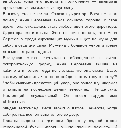
автобуса, когда его возили в поликлинику — вынимать
проглоченную им железную пуговицу.
В школу его не взяли. Отказал директор. Вася не знал
почему. Анна Сергеевна знала слишком хорошо. В свое
время она отказалась стать любовницей этого директора.
Директора мстительны. Этот не смог понять, что Анна
Сергеевна среди окружающих мужчин ищет не мужа для
себя, а отца для сына. Мужчина с больной женой и тремя
детьми в отцы не годится.
Выслушав отказ, специально обращенный в очень
оскорбительную форму, Анна Сергеевна вышла из
кабинета и только тогда испугалась: что она скажет Васе,
как ему объяснить, что он не пойдет в этом году в школу?!
Чтобы смягчить предстоящий удар, она зашла в универмаг
и купила на последние деньги велосипед. Не детский.
Настоящий, двухколесный. Он носил гордое имя
«Школьник».
Увидев велосипед, Вася забыл о школе. Вечером, когда
собирались все, он выкатил его во двор.
Пацаны сидели на длинном бревне у задней стены
керосиновой будки, играли в «кто дальше плюнет». И