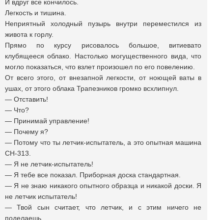
И вдруг все кончилось.
Легкость и тишина.
Неприятный холодный пузырь внутри переместился из
живота к горлу.
Прямо по курсу рисовалось большое, витиевато
клубящееся облако. Настолько могущественного вида, что
могло показаться, что взлет произошел по его повелению.
От всего этого, от внезапной легкости, от ноющей ваты в
ушах, от этого облака Трапезников громко всхлипнул.
— Отставить!
— Что?
— Принимай управление!
— Почему я?
— Потому что ты летчик-испытатель, а это опытная машина
СН-313.
— Я не летчик-испытатель!
— Я тебе все показал. Приборная доска стандартная.
— Я не знаю никакого опытного образца и никакой доски. Я
не летчик испытатель!
— Твой сын считает, что летчик, и с этим ничего не
поделаешь.