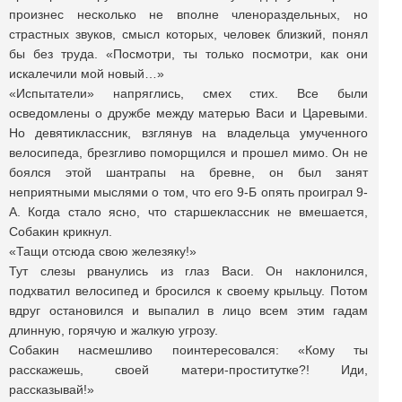
произнес несколько не вполне членораздельных, но
страстных звуков, смысл которых, человек близкий, понял
бы без труда. «Посмотри, ты только посмотри, как они
искалечили мой новый…»
«Испытатели» напряглись, смех стих. Все были
осведомлены о дружбе между матерью Васи и Царевыми.
Но девятиклассник, взглянув на владельца умученного
велосипеда, брезгливо поморщился и прошел мимо. Он не
боялся этой шантрапы на бревне, он был занят
неприятными мыслями о том, что его 9-Б опять проиграл 9-
А. Когда стало ясно, что старшеклассник не вмешается,
Собакин крикнул.
«Тащи отсюда свою железяку!»
Тут слезы рванулись из глаз Васи. Он наклонился,
подхватил велосипед и бросился к своему крыльцу. Потом
вдруг остановился и выпалил в лицо всем этим гадам
длинную, горячую и жалкую угрозу.
Собакин насмешливо поинтересовался: «Кому ты
расскажешь, своей матери-проститутке?! Иди,
рассказывай!»