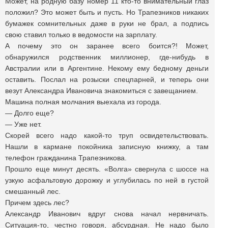
Может, на родную базу номер 11 кто-то внимательный глаз
положил? Это может быть и пусть. Но Трапезников никаких
бумажек сомнительных даже в руки не брал, а подпись
свою ставил только в ведомости на зарплату.
А почему это он заранее всего боится?! Может,
обнаружился родственник миллионер, где-нибудь в
Австралии или в Аргентине. Некому ему бедному деньги
оставить. Послал на розыски спецпарней, и теперь они
везут Александра Ивановича знакомиться с завещанием.
Машина полная молчания выехала из города.
— Долго еще?
— Уже нет.
Скорей всего надо какой-то труп освидетельствовать.
Нашли в кармане покойника записную книжку, а там
телефон гражданина Трапезникова.
Прошло еще минут десять. «Волга» свернула с шоссе на
узкую асфальтовую дорожку и углубилась по ней в густой
смешанный лес.
Причем здесь лес?
Александр Иванович вдруг снова начал нервничать.
Ситуация-то, честно говоря, абсурдная. Не надо было