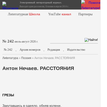
Электронный литературный журнал.
Выходит один раз в месяц. Основан в апреле 2014 г.
Школа
канал
Лиterraтурная
YouTube
Партнеры
№ 242
июль-август 2026 г.
№ 242
Архив номеров
Редакция
Издательство
.
.
.
Лиterraтура
»
Поэзия
» Антон Нечаев. РАССТОЯНИЯ
Антон Нечаев. РАССТОЯНИЯ
ГРЕЗЫ
Закутавшись в одеяло, обняв колени,