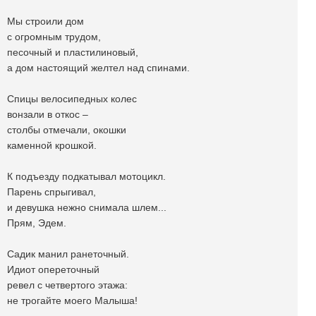
Мы строили дом
с огромным трудом,
песочный и пластилиновый,
а дом настоящий желтел над спинами.
Спицы велосипедных колес
вонзали в откос –
столбы отмечали, окошки
каменной крошкой.
К подъезду подкатывал мотоцикл.
Парень спрыгивал,
и девушка нежно снимала шлем...
Прям, Эдем.
Садик манил ранеточный.
Идиот опереточный
ревел с четвертого этажа:
не трогайте моего Малыша!