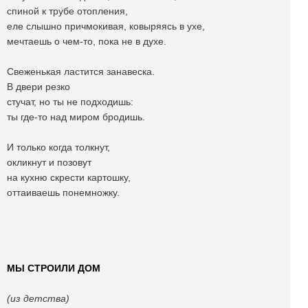
спиной к трубе отопления,
еле слышно причмокивая, ковыряясь в ухе,
мечтаешь о чем-то, пока не в духе.
Свеженькая ластится занавеска.
В двери резко
стучат, но ты не подходишь:
ты где-то над миром бродишь.
И только когда толкнут,
окликнут и позовут
на кухню скрести картошку,
оттаиваешь понемножку.
МЫ СТРОИЛИ ДОМ
(из детства)