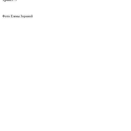
Фото Елены Зориной
Поделиться публикацией:
3 595
Опубликовано
15 дек 2014
КОНКУРСЫ И ПРЕМИИ
АФИША
Наверх ↑
© 2014-2026 ИД Лиterraтура
Правовая информация
Владелец - Наталья Комелькова
Авторизация
ВХОД НА САЙТ