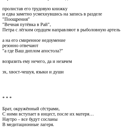
пролистав его трудовую книжку
и едва заметно усмехнувшись на запись в разделе
"Поощрения"
"Вечная путёвка в Рай",
Петра с лёгким сердцем направляют в рыболовную артель
а на его смиренное недоумение
резонно отвечают
"а где Ваш диплом апостола?"
возразить ему нечего, да и незачем
эх, хвост-чешуя, языки и души
* * *
Брат, окружённый сёстрами,
С ними вступает в инцест, после их матеря…
Наутро – все будут сосланы
В медитационные лагеря.