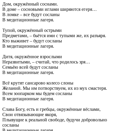
Дом, окружённый соснами.
В доме – сосновыми иглами ширяются егеря…
В ломке – все будут сосланы
В медитационные лагеря.
Тупой, окружённый острыми
Предметами, – бьётся ими с тупыми же, их разъяря.
Кто выживет – будут сосланы
В медитационные лагеря.
Дитя, окружённое взрослыми
Неразвитыми, – считай, что родилось зря…
Семьёю всей будут сосланы
В медитационные лагеря.
Всё крутят сансарово колесо слоны
Желаний. Мы им потворствуем, их из мух смастеря.
Всем зоопарком мы будем сосланы
В медитационные лагеря.
Слава Богу, есть и гребцы, окружённые вёслами,
Свои отвязывающие якоря,
Плывущие к реальной свободе, будучи добровольно
сосланы
В медитационные лагеря.