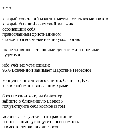
* * *
каждый советский мальчик мечтал стать космонавтом
каждый бывший советский мальчик,
осознавший себя
православным христианином –
становится космонавтом по умолчанию
их не удивишь летающими дискосами и прочими
чудесами
ибо учёные установили:
96% Вселенной занимает Царствие Небесное
концентрация чистого спирта, Святаго Духа –
как в любом православном храме
бросьте свои
конуры
байконуры,
зайдите в ближайшую церковь,
почувствуйте себя космонавтом
молитвы – сгустки антигравитации –
и пост – помогут ощутить невесомость
и вместо летающих дискосов