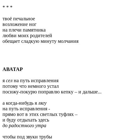
* * *
твоё печальное
возложение ног
на плечи памятника
любви моих родителей
обещает сладкую минуту молчания
АВАТАР
я
сел
на путь исправления
потому что немного устал
посижу-покурю поправлю кепку – и дальше...
а когда-нибудь я
лягу
на путь исправления -
прямо вот в этих светлых туфлях –
и буду отдыхать здесь
до радостного утра
чтобы под звуки трубы