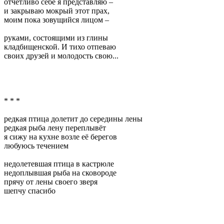
отчётливо себе я представляю –
и закрываю мокрый этот прах,
моим пока зовущийся лицом –
руками, состоящими из глины
кладбищенской. И тихо отпеваю
своих друзей и молодость свою...
* * *
редкая птица долетит до середины лены
редкая рыба лену переплывёт
я сижу на кухне возле её берегов
любуюсь течением
недолетевшая птица в кастрюле
недоплывшая рыба на сковороде
прячу от лены своего зверя
шепчу спасибо