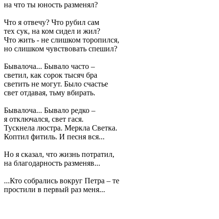
на что ты юность разменял?
Что я отвечу? Что рубил сам
тех сук, на ком сидел и жил?
Что жить - не слишком торопился,
но слишком чувствовать спешил?
Бывалоча... Бывало часто –
светил, как сорок тысяч бра
светить не могут. Было счастье
свет отдавая, тьму вбирать.
Бывалоча... Бывало редко –
я отключался, свет гася.
Тускнела люстра. Меркла Светка.
Коптил фитиль. И песня вся...
Но я сказал, что жизнь потратил,
на благодарность разменяв...
...Кто собрались вокруг Петра – те
простили в первый раз меня...