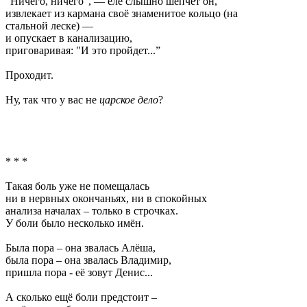
"Ничего, ничего”, — еле слышно шепчет он,
извлекает из кармана своё знаменитое кольцо (на
стальной леске) —
и опускает в канализацию,
приговаривая: "И это пройдет...”
Проходит.
Ну, так что у вас не
царское дело
?
* * *
Такая боль уже не помещалась
ни в нервных окончаньях, ни в спокойных
анализа началах – только в строчках.
У боли было несколько имён.
Была пора – она звалась Алёша,
была пора – она звалась Владимир,
пришла пора - её зовут Денис...
А сколько ещё боли предстоит –