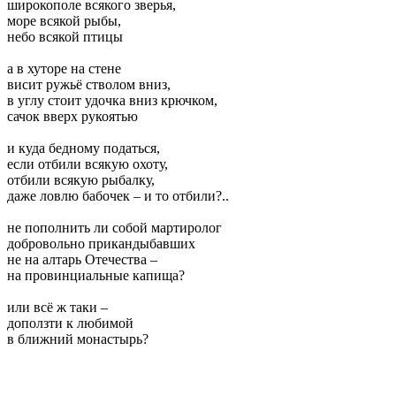
широкополе всякого зверья,
море всякой рыбы,
небо всякой птицы
а в хуторе на стене
висит ружьё стволом вниз,
в углу стоит удочка вниз крючком,
сачок вверх рукоятью
и куда бедному податься,
если отбили всякую охоту,
отбили всякую рыбалку,
даже ловлю бабочек – и то отбили?..
не пополнить ли собой мартиролог
добровольно прикандыбавших
не на алтарь Отечества –
на провинциальные капища?
или всё ж таки –
доползти к любимой
в ближний монастырь?