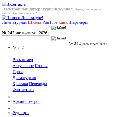
Электронный литературный журнал.
Выходит один раз в
месяц. Основан в апреле 2014 г.
Лиterraтурная
Школа
YouTube
канал
Партнеры
№ 242
июль-август 2026 г.
№ 242
июль-август 2026 г.
№ 242
Весь номер
Актуальное
Поэзия
Проза
Драматургия
Критика
Переводы
Фантастика
.
Архив номеров
.
Редакция