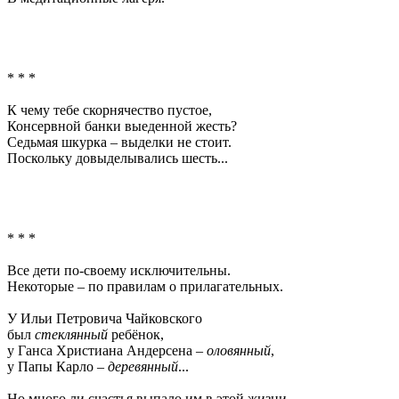
* * *
К чему тебе скорнячество пустое,
Консервной банки выеденной жесть?
Седьмая шкурка – выделки не стоит.
Поскольку довыделывались шесть...
* * *
Все дети по-своему исключительны.
Некоторые – по правилам о прилагательных.
У Ильи Петровича Чайковского
был
стеклянный
ребёнок,
у Ганса Христиана Андерсена –
оловянный
,
у Папы Карло –
деревянный
...
Но много ли счастья выпало им в этой жизни,