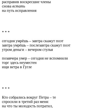
расправив воскресшие члены
снова
встать
на путь исправления
* * *
сегодня умрёшь – завтра скажут поэт
завтра умрёшь – послезавтра скажут поэт
утром деньги – вечером стулья
позавчера умер – сегодня не вспомнили
торг здесь неуместен
ищи ветра в Гугле
* * *
Кто собрались вокруг Петра – те
спросили в третий раз меня:
на что ты молодость потратил,