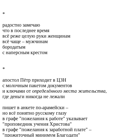
*
радостно замечаю
что в последнее время
всё реже целую руки женщинам
всё чаще – мужчинам
бородатым
с наперсным крестом
*
апостол Пётр приходит в ЦЗН
с молочным пакетом документов
и ключами от
определённого места жительства
,
где деньги никогда не лежали
пишет в анкете по-арамейски –
но всё понятно русскому глазу
в графе "пожелания к работе" указывает
"проповедник учения Христова"
в графе "пожелания к заработной плате" –
"прожиточный минимум Благодати"