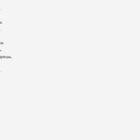
.
м.
.
ти
.
брешь.
.