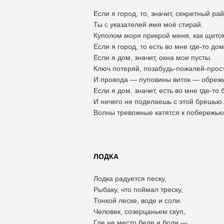
Если я город, то, значит, секретный рай
Ты с указателей имя моё стирай.
Куполом моря прикрой меня, как щито
Если я город, то есть во мне где-то дом
Если я дом, значит, окна мои пусты.
Ключ потеряй, позабудь-пожалей-прос
И провода — пуповины виток — обрежь
Если я дом, значит, есть во мне где-то 
И ничего не поделаешь с этой брешью.
Волны тревожные катятся к побережью
ЛОДКА
Лодка радуется песку,
Рыбаку, что поймал треску,
Тонкой леске, воде и соли.
Человек, созерцаньем скуп,
Где не место беде и боли —