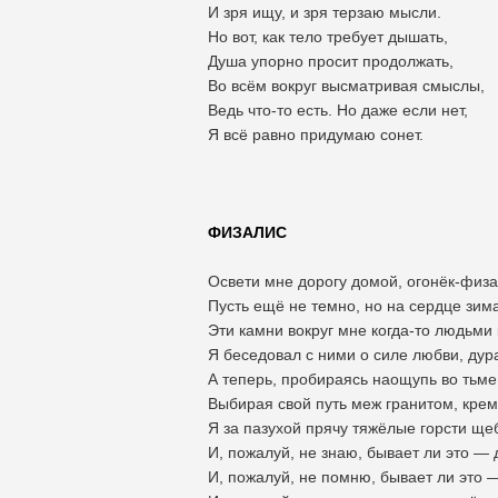
И зря ищу, и зря терзаю мысли.
Но вот, как тело требует дышать,
Душа упорно просит продолжать,
Во всём вокруг высматривая смыслы,
Ведь что-то есть. Но даже если нет,
Я всё равно придумаю сонет.
ФИЗАЛИС
Освети мне дорогу домой, огонёк-физа
Пусть ещё не темно, но на сердце зима
Эти камни вокруг мне когда-то людьми 
Я беседовал с ними о силе любви, дура
А теперь, пробираясь наощупь во тьме
Выбирая свой путь меж гранитом, крем
Я за пазухой прячу тяжёлые горсти ще
И, пожалуй, не знаю, бывает ли это — 
И, пожалуй, не помню, бывает ли это 