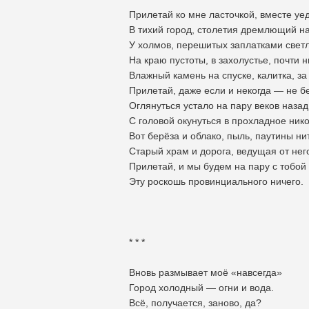
Прилетай ко мне ласточкой, вместе уе
В тихий город, столетия дремлющий н
У холмов, перешитых заплатками свет
На краю пустоты, в захолустье, почти н
Влажный камень на спуске, калитка, за
Прилетай, даже если и некогда — не б
Оглянуться устало на пару веков назад
С головой окунуться в прохладное нико
Вот берёза и облако, пыль, паутины ни
Старый храм и дорога, ведущая от нег
Прилетай, и мы будем на пару с тобой
Эту роскошь провинциального ничего.
* * *
Вновь размывает моё «навсегда»
Город холодный — огни и вода.
Всё, получается, заново, да?