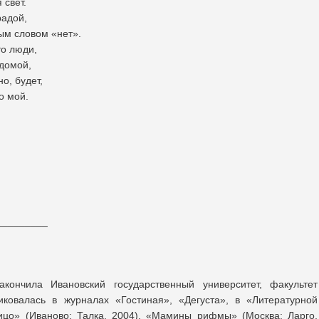
 свет.
радой,
м словом «нет».
то люди,
 домой,
но, будет,
о мой.
_________
Закончила Ивановский государственный университет, факультет
иковалась в журналах «Гостиная», «Дегуста», в «Литературной
лицо» (Иваново: Талка, 2004), «Мамины рифмы» (Москва: Ларго,