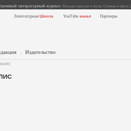
тронный литературный журнал.
Выходит один раз в месяц. Основан в апреле 2
Школа
канал
Лиterraтурная
YouTube
Партнеры
едакция
Издательство
.
ИЗАЛИС
АЛИС