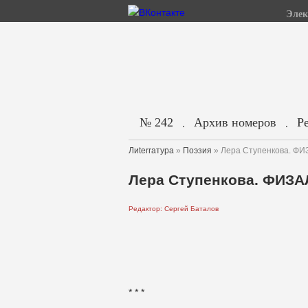
Элек
№ 242
Архив номеров
Р
.
.
Лиterraтура
»
Поэзия
» Лера Ступенкова. Ф
Лера Ступенкова. ФИЗ
Редактор: Сергей Баталов
* * *