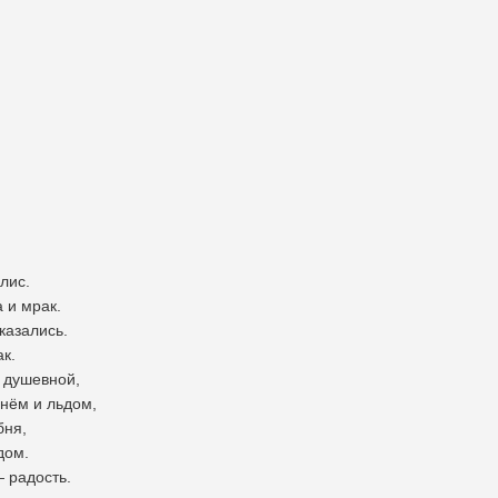
лис.
 и мрак.
казались.
к.
 душевной,
нём и льдом,
бня,
дом.
— радость.