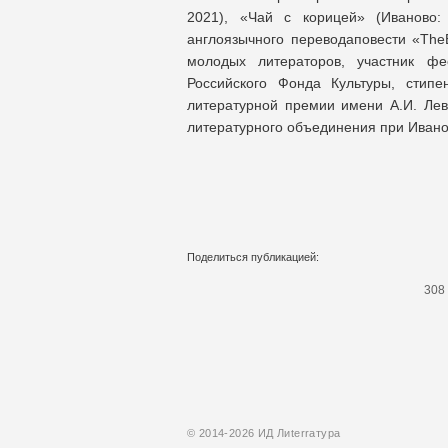
2021), «Чай с корицей» (Иваново: 
англоязычного переводаповести «TheE
молодых литераторов, участник фе
Российского Фонда Культуры, стип
литературной премии имени А.И. Лев
литературного объединения при Ивано
Поделиться публикацией:
308
© 2014-2026 ИД Лиterraтура