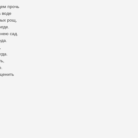
дем прочь
а воде
лых рощ,
игде.
 нею сад.
еда.
,
гда.
ть,
о.
 ценить