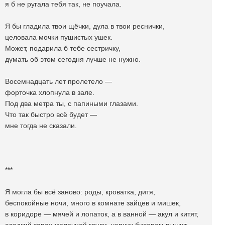
я б не ругала тебя так, не поучала.
Я бы гладила твои щёчки, дула в твои реснички,
целовала мочки пушистых ушек.
Может, подарила б тебе сестричку,
думать об этом сегодня лучше не нужно.
Восемнадцать лет пролетело —
форточка хлопнула в зале.
Под два метра ты, с папиными глазами.
Что так быстро всё будет —
мне тогда не сказали.
***
Я могла бы всë заново: роды, кроватка, дитя,
беспокойные ночи, много в комнате зайцев и мишек,
в коридоре — мячей и лопаток, а в ванной — акул и китят,