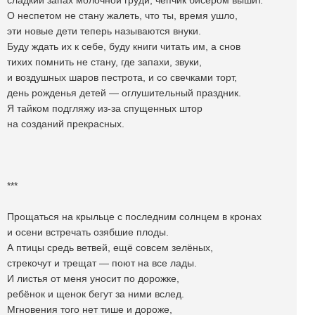
сладкий запах молочной груди, чепчик бисером вышит.
О неспетом не стану жалеть, что ты, время ушло,
эти новые дети теперь называются внуки.
Буду ждать их к себе, буду книги читать им, а снов
тихих помнить не стану, где запахи, звуки,
и воздушных шаров пестрота, и со свечками торт,
день рожденья детей — оглушительный праздник.
Я тайком подгляжу из-за спущенных штор
на созданий прекрасных.
***
Прощаться на крыльце с последним солнцем в кронах
и осени встречать озябшие плоды.
А птицы средь ветвей, ещё совсем зелёных,
стрекочут и трещат — поют на все лады.
И листья от меня уносит по дорожке,
ребёнок и щенок бегут за ними вслед.
Мгновения того нет тише и дороже,