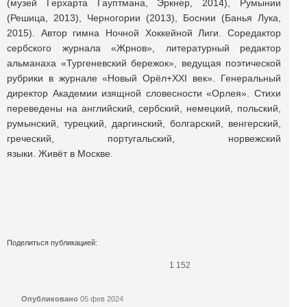
(музей Герхарта Гауптмана, Эркнер, 2014), Румынии
(Решица, 2013), Черногории (2013), Боснии (Банья Лука,
2015). Автор гимна Ночной Хоккейной Лиги. Соредактор
сербского журнала «Жрнов», литературный редактор
альманаха «Тургеневский бережок», ведущая поэтической
рубрики в журнале «Новый Орёл+XXI век». Генеральный
директор Академии изящной словесности «Орлея». Стихи
переведены на английский, сербский, немецкий, польский,
румынский, турецкий, даргинский, болгарский, венгерский,
греческий, португальский, норвежский
языки. Живёт в Москве.
Поделиться публикацией:
1 152
Опубликовано
05 фев 2024