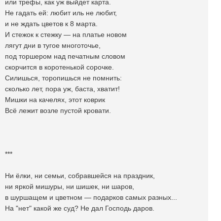
или трефы, как уж выйдет карта.
Не гадать ей: любит иль не любит,
и не ждать цветов к 8 марта.
И стежок к стежку — на платье новом
лягут дни в тугое многоточье,
под торшером над печатным словом
скорчится в коротенькой сорочке.
Силишься, торопишься не помнить:
сколько лет, пора уж, баста, хватит!
Мишки на качелях, этот коврик
Всё лежит возле пустой кровати.
***
Ни ëлки, ни семьи, собравшейся на праздник,
ни яркой мишуры, ни шишек, ни шаров,
в шуршащем и цветном — подарков самых разных...
На "нет" какой же суд? Не дал Господь даров.