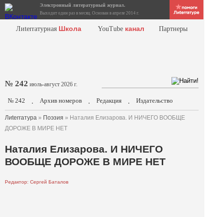
Электронный литературный журнал.
Выходит один раз в месяц. Основан в апреле 2014 г.
Школа
канал
Лиterraтурная
YouTube
Партнеры
№ 242
июль-август 2026 г.
№ 242
Архив номеров
Редакция
Издательство
.
.
.
Лиterraтура
»
Поэзия
» Наталия Елизарова. И НИЧЕГО ВООБЩЕ
ДОРОЖЕ В МИРЕ НЕТ
Наталия Елизарова. И НИЧЕГО
ВООБЩЕ ДОРОЖЕ В МИРЕ НЕТ
Редактор: Сергей Баталов