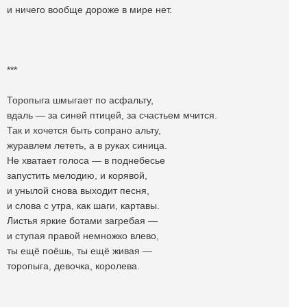
и ничего вообще дороже в мире нет.
***
Торопыга шмыгает по асфальту,
вдаль — за синей птицей, за счастьем мчится.
Так и хочется быть сопрано альту,
журавлем лететь, а в руках синица.
Не хватает голоса — в поднебесье
запустить мелодию, и корявой,
и унылой снова выходит песня,
и слова с утра, как шаги, картавы.
Листья яркие ботами загребая —
и ступая правой немножко влево,
ты ещё поёшь, ты ещё живая —
торопыга, девочка, королева.