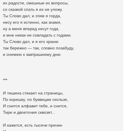
их радости, смешные их вопросы,
со сказкой спать я их не уложу.
Ты Слово дал, и этим я горда,
несу его я истинно, как знамя,
ну а меня вперед несут года,
и мне никак не совладать с годами.
Ты Слово дал, и я его храню
так бережно — так, словно позабуду,
и онемею к завтрашнему дню.
***
И тишина стекает на страницы,
По корешку, по буквицам скользя,
И снится алфавит тебе, и снится,
Тире и двоеточия сквозят...
И кажется, есть тысячи причин