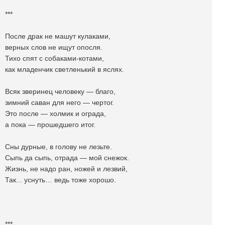
***
После драк не машут кулаками,
верных слов не ищут опосля.
Тихо спят с собаками-котами,
как младенчик светленький в яслях.
Всяк зверинец человеку — благо,
зимний саван для него — чертог.
Это после — холмик и ограда,
а пока — прошедшего итог.
Сны дурные, в голову не лезьте.
Сыпь да сыпь, отрада — мой снежок.
Жизнь, не надо ран, ножей и лезвий,
Так... уснуть… ведь тоже хорошо.
***