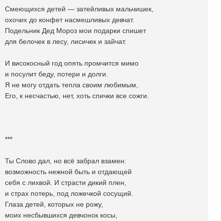
Смеющихся детей — затейливых мальчишек,
охочих до конфет насмешливых девчат.
Подельник Дед Мороз мои подарки спишет
для белочек в лесу, лисичек и зайчат.
И високосный год опять промчится мимо
и посулит беду, потери и долги.
Я не могу отдать тепла своим любимым,
Его, к несчастью, нет, хоть спички все сожги.
***
Ты Слово дал, но всё забрал взамен:
возможность нежной быть и отдающей
себя с лихвой. И страсти дикий плен,
и страх потерь, под ложечкой сосущий.
Глаза детей, которых не рожу,
моих несбывшихся девчонок косы,