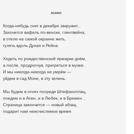
маме
Когда-нибудь снег в декабре закружит...
Захочется вафель по-венски, глинтвейна,
в отеле на самой окраине жить,
гулять вдоль Дуная и Рейна.
Ходить по рождественской ярмарке днëм,
а после, продрогнув, пригреться в музее.
И мы никогда-никогда не умрëм —
уйдем в сад Моне, в эту зелень.
Мы будем в огнях посреди Штефансплац,
поедем и в Ахен, и в Любек, и в Бремен...
Страница закончится — новый абзац
подарит нам неисчислимое время.