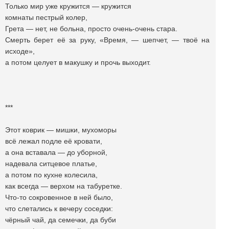
Только мир уже кружится — кружится
комнаты пестрый колер,
Грета — нет, не больна, просто очень-очень стара.
Смерть берет её за руку, «Время, — шепчет, — твоё на
исходе»,
а потом целует в макушку и прочь выходит.
***
Этот коврик — мишки, мухоморы
всё лежал подле её кровати,
а она вставала — до уборной,
надевала ситцевое платье,
а потом по кухне колесила,
как всегда — верхом на табуретке.
Что-то сокровенное в ней было,
что слетались к вечеру соседки:
чёрный чай, да семечки, да буби