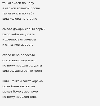
танки ехали по небу
в черной кованой броне
танки ехали по небу
шла холера по стране
сыпал дождик серый серый
было неба не узреть
и хотелось от холеры
и от танков умереть
стало небо полосато
стало взято под арест
по нему прошли солдаты
шли солдаты вот те крест
шли штыком закат корежа
боже боже как же так
может боже умер тоже
по нему проехал танк