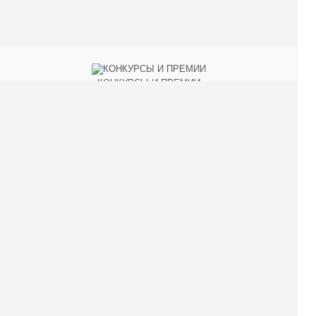
КОНКУРСЫ И ПРЕМИИ
АФИША
Наверх ↑
© 2014-2026 ИД Лиterraтура
Правовая информация
Владелец - Наталья Комелькова
Авторизация