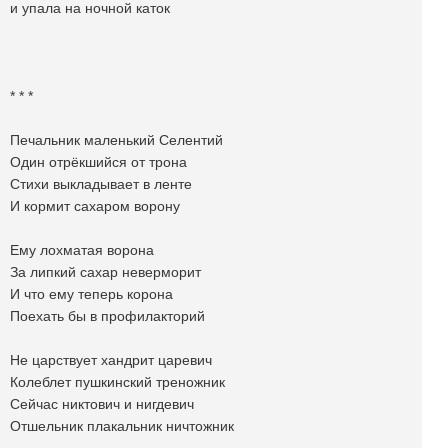
и упала на ночной каток
* * *
Печальник маленький Селентий
Один отрёкшийся от трона
Стихи выкладывает в ленте
И кормит сахаром ворону
Ему лохматая ворона
За липкий сахар неверморит
И что ему теперь корона
Поехать бы в профилакторий
Не царствует хандрит царевич
Колеблет пушкинский треножник
Сейчас никтович и нигдевич
Отшельник плакальник ничтожник