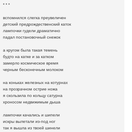
* * *
вспомнился слегка преувеличен
детский предрождественский каток
лампочки гудели драматично
падал постановочный снежок
а кругом была такая темень
будто на катке и за катком
замерло космическое время
черным бесконечным молоком
на коньках железных на котурнах
на прозрачном острие ножа
я скользила по кольцу сатурна
хроносом недвижимым дыша
лампочки качались и шипели
искры вылетали из-под ног
так я вышла из твоей шинели