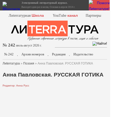
Электронный литературный журнал.
Выходит один раз в месяц. Основан в апреле 2014 г.
Школа
канал
Лиterraтурная
YouTube
Партнеры
№ 242
июль-август 2026 г.
№ 242
Архив номеров
Редакция
Издательство
.
.
.
Лиterraтура
»
Поэзия
» Анна Павловская. РУССКАЯ ГОТИКА
Анна Павловская. РУССКАЯ ГОТИКА
Редактор: Анна Русс