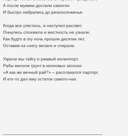
А после мужики достали самогон
И быстро набрались до ризоположенья.
Когда все улеглось, и наступил рассвет,
Очнулись спохмела и местность не узнали,
Как будто в эту ночь прошли десятки лет,
Оставив на снегу зигзаги и спирали.
Узрели мы тайгу и ржавый космопорт,
Рабы месили грунт в неоновых загонах.
«А как же вечный рай?» – расплакался парторг.
И кто-то дал ему остаток самого-нах.
_________________________________________