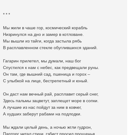
* * *
Мы жили в чаше гор, космический корабль
Низринулся на дно и замер в котловане.
Мы вышли из тайги, когда застыла рябь
В расплавленном стекле обуглившихся зданий.
Гагарин прилетел, мы думали, наш бог
Спустился к нам с небес, как предвещали руны.
Он там, где вышний сад, пшеница и горох –
С улыбкой на лице, бестрепетный и юный.
Он даст нам вечный рай, расплавит серый снег,
Здесь пальмы зацветут, заплещет море в сопки.
А лучшие из нас пойдут за ним в ковчег,
А худших заберут рабами на подлодки.
Мы ждали целый день, а ночью жгли гудрон,
Парторг читал стихи, гэбист просил прощенья,