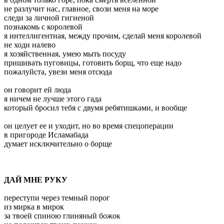
не разлучит нас, главное, свози меня на море
следи за личной гигиеной
познакомь с королевой
я интеллигентная, между прочим, сделай меня королевой
не ходи налево
я хозяйственная, умею мыть посуду
пришивать пуговицы, готовить борщ, что еще надо
пожалуйста, увези меня отсюда
он говорит ей люда
я ничем не лучше этого гада
который бросил тебя с двумя ребятишками, и вообще
он целует ее и уходит, но во время спецоперации
в пригороде Исламабада
думает исключительно о борще
ДАЙ МНЕ РУКУ
переступи через темный порог
из мирка в мирок
за твоей спиною глиняный божок