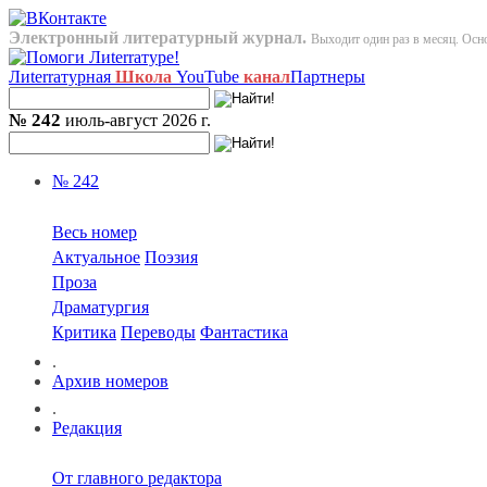
Электронный литературный журнал.
Выходит один раз в месяц. Осно
Лиterraтурная
Школа
YouTube
канал
Партнеры
№ 242
июль-август 2026 г.
№ 242
Весь номер
Актуальное
Поэзия
Проза
Драматургия
Критика
Переводы
Фантастика
.
Архив номеров
.
Редакция
От главного редактора