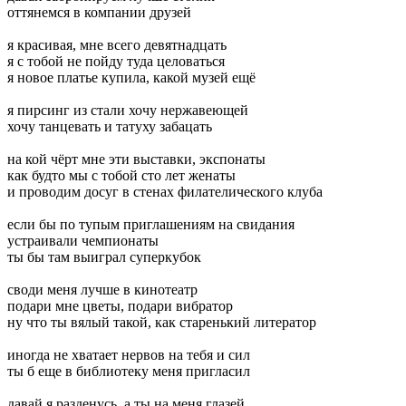
оттянемся в компании друзей
я красивая, мне всего девятнадцать
я с тобой не пойду туда целоваться
я новое платье купила, какой музей ещё
я пирсинг из стали хочу нержавеющей
хочу танцевать и татуху забацать
на кой чёрт мне эти выставки, экспонаты
как будто мы с тобой сто лет женаты
и проводим досуг в стенах филателического клуба
если бы по тупым приглашениям на свидания
устраивали чемпионаты
ты бы там выиграл суперкубок
своди меня лучше в кинотеатр
подари мне цветы, подари вибратор
ну что ты вялый такой, как старенький литератор
иногда не хватает нервов на тебя и сил
ты б еще в библиотеку меня пригласил
давай я разденусь, а ты на меня глазей