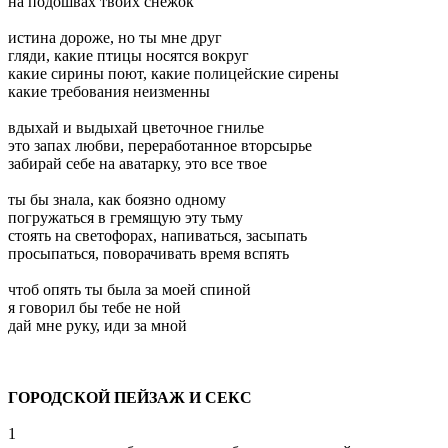
на подошвах твоих снежок
истина дороже, но ты мне друг
гляди, какие птицы носятся вокруг
какие сирины поют, какие полицейские сирены
какие требования неизменны
вдыхай и выдыхай цветочное гнилье
это запах любви, переработанное вторсырье
забирай себе на аватарку, это все твое
ты бы знала, как боязно одному
погружаться в гремящую эту тьму
стоять на светофорах, напиваться, засыпать
просыпаться, поворачивать время вспять
чтоб опять ты была за моей спиной
я говорил бы тебе не ной
дай мне руку, иди за мной
ГОРОДСКОЙ ПЕЙЗАЖ И СЕКС
1