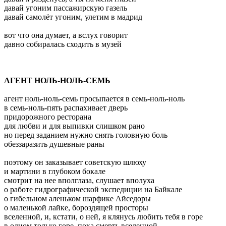
давай угоним пассажирскую газель
давай самолёт угоним, улетим в мадрид
вот что она думает, а вслух говорит
давно собиралась сходить в музей
АГЕНТ НОЛЬ-НОЛЬ-СЕМЬ
агент ноль-ноль-семь просыпается в семь-ноль-ноль
в семь-ноль-пять распахивает дверь
придорожного ресторана
для любви и для выпивки слишком рано
но перед заданием нужно снять головную боль
обеззаразить душевные раны
поэтому он заказывает советскую шлюху
и мартини в глубоком бокале
смотрит на нее вполглаза, слушает вполуха
о работе гидрографической экспедиции на Байкале
о гибельном аленьком шарфике Айседоры
о маленькой лайке, бороздящей просторы
вселенной, и, кстати, о ней, я клянусь любить тебя в горе
в одном только горе, пока смерть вселенной