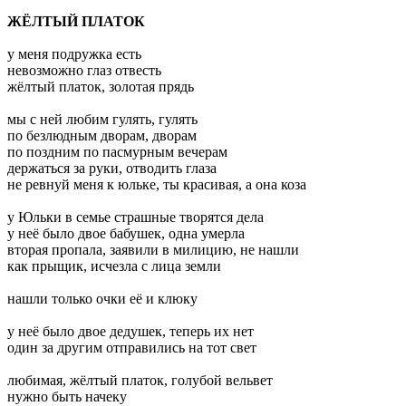
ЖЁЛТЫЙ ПЛАТОК
у меня подружка есть
невозможно глаз отвесть
жёлтый платок, золотая прядь
мы с ней любим гулять, гулять
по безлюдным дворам, дворам
по поздним по пасмурным вечерам
держаться за руки, отводить глаза
не ревнуй меня к юльке, ты красивая, а она коза
у Юльки в семье страшные творятся дела
у неё было двое бабушек, одна умерла
вторая пропала, заявили в милицию, не нашли
как прыщик, исчезла с лица земли
нашли только очки её и клюку
у неё было двое дедушек, теперь их нет
один за другим отправились на тот свет
любимая, жёлтый платок, голубой вельвет
нужно быть начеку