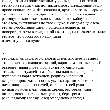
город это запах общественных уборных, пыльной земли
это вид из маршрутки, пот пассажиров, истёрханные рубли
проволочные сетки, бензоколонки, круглосуточные ларьки
это раскалённые тротуары, это ты, показавшаяся вдали
растянутые колготки, волосы, сломанные каблуки
это слеза, скатившаяся по твоей щеке, и следом ещё слеза
это автомобильные фары, подглядывающие из-за
поворота, это мы в тридевятой квартире, на прóклятом этаже
это всё, что бросается в наши глаза
и лежит у нас на душе
2
это лежит на душе, это становится неприютнее и темней
это проказа крошащихся зданий, карцинома ночных огней
разъедает наши слова, пропускает их мимо ушей
это лампы потухшей тьма, белизна наших тел под ней
путеводная карта ложбинок, родинок и прыщей
все достопримечательности, укусы, царапинки, синяки
памятники прошлых ночей, от левой твоей руки
до правой моей руки, улицы, храмы, рестораны, сады
школы, вокзалы, торговые центры, берег реки
река, падающая звезда, след от падающей звезды