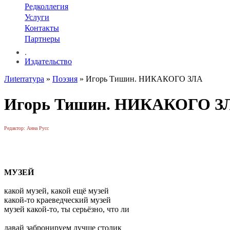
Редколлегия
Услуги
Контакты
Партнеры
.
Издательство
Лиterraтура
»
Поэзия
» Игорь Тишин. НИКАКОГО ЗЛА
Игорь Тишин. НИКАКОГО З
Редактор: Анна Русс
МУЗЕЙ
какой музей, какой ещё музей
какой-то краеведческий музей
музей какой-то, ты серьёзно, что ли
давай забронируем лучше столик