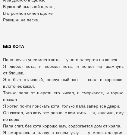
А за доскою в щелке,
В уютной пыльной щелке,
В огромной синей щелке
Ракушки на песке.
БЕЗ КОТА
Папа ночью унес моего кота — у него аллергия на кошек.
Я любил кота, я кормил кота, я копил на шампунь
от блошек.
Это был отличный, послушный кот — спал в корзинке,
в лоточек какал,
Только папа от шерсти его чихал, и сморкался, и горько
плакал.
Я хотел пойти поискать кота, только папа запер все двери.
Он сказал, что коту все равно, с кем жить — я, конечно, ему
не верю.
Папа спит, без кота хорошо ему, содрогается дом от храпа,
Я сморкаюсь и плачу в своем углу — у меня аллергия