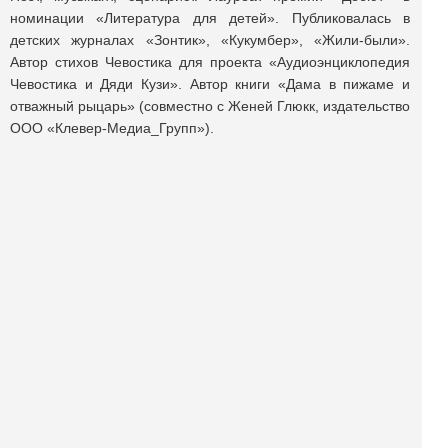
номинации «Литература для детей». Публиковалась в
детских журналах «Зонтик», «Кукумбер», «Жили-были».
Автор стихов Чевостика для проекта «Аудиоэнциклопедия
Чевостика и Дяди Кузи». Автор книги «Дама в пижаме и
отважный рыцарь» (совместно с Женей Глюкк, издательство
ООО «Клевер-Медиа_Групп»).
Поделиться публикацией:
3 182
Опубликовано
15 май 2020