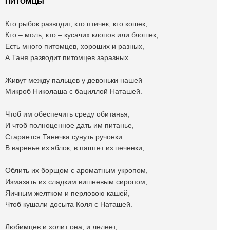
ПИТОМЦЫ
Кто рыбок разводит, кто птичек, кто кошек,
Кто – моль, кто – кусачих клопов или блошек,
Есть много питомцев, хороших и разных,
А Таня разводит питомцев заразных.
Живут между пальцев у девоньки нашей
Микроб Николаша с бациллой Наташей.
Чтоб им обеспечить среду обитанья,
И чтоб полноценное дать им питанье,
Старается Танечка сунуть ручонки
В варенье из яблок, в паштет из печенки,
Облить их борщом с ароматным укропом,
Измазать их сладким вишневым сиропом,
Яичным желтком и перловою кашей,
Чтоб кушали досыта Коля с Наташей.
Любимцев и холит она, и лелеет,