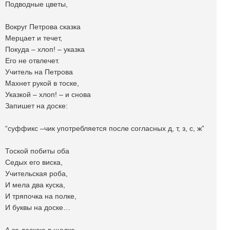
Подводные цветы,
Вокруг Петрова сказка
Мерцает и течет,
Покуда – хлоп! – указка
Его не отвлечет.
Учитель на Петрова
Махнет рукой в тоске,
Указкой – хлоп! – и снова
Запишет на доске:
“суффикс –чик употребляется после согласных д, т, з, с, ж”
Тоской побиты оба
Седых его виска,
Учительская роба,
И мела два куска,
И тряпочка на полке,
И буквы на доске…