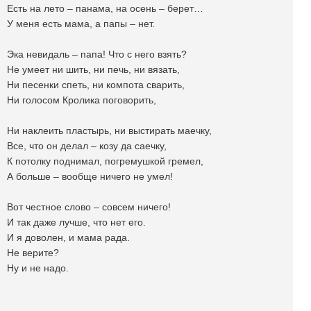
Есть на лето – панама, на осень – берет…
У меня есть мама, а папы – нет.
Эка невидаль – папа! Что с него взять?
Не умеет ни шить, ни печь, ни вязать,
Ни песенки спеть, ни компота сварить,
Ни голосом Кролика поговорить,
Ни наклеить пластырь, ни выстирать маечку,
Все, что он делал – козу да саечку,
К потолку поднимал, погремушкой гремел,
А больше – вообще ничего не умел!
Вот честное слово – совсем ничего!
И так даже лучше, что нет его.
И я доволен, и мама рада.
Не верите?
Ну и не надо.