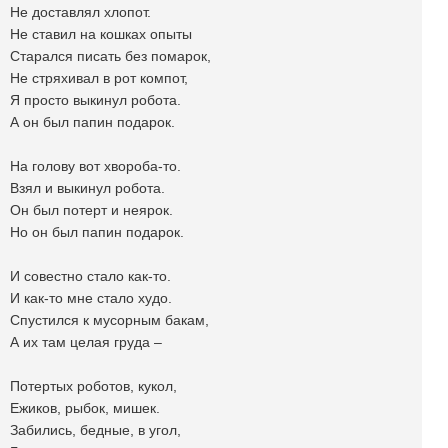
Не доставлял хлопот.
Не ставил на кошках опыты
Старался писать без помарок,
Не стряхивал в рот компот,
Я просто выкинул робота.
А он был папин подарок.
На голову вот хвороба-то.
Взял и выкинул робота.
Он был потерт и неярок.
Но он был папин подарок.
И совестно стало как-то.
И как-то мне стало худо.
Спустился к мусорным бакам,
А их там целая груда –
Потертых роботов, кукол,
Ежиков, рыбок, мишек.
Забились, бедные, в угол,