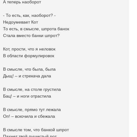
А теперь наоборот
- То есть, как, наоборот? -
Недоумевает Кот
То есть, в смысле, шпрота банок
Стала вместо банки шпрот?
Кот, прости, что я неловок
В области формулировок
В смысле, что была, была
Дыщ! – и стрекача дала
В смысле, на столе грустила
Бац! – и ноги отрастила
В смысле, прямо тут лежала
Оп! – вскочила и сбежала
В смысле том, что банкой шпрот
Пахнет твой пушистый рот.