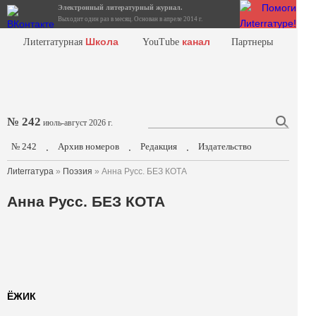
Электронный литературный журнал.
Выходит один раз в месяц. Основан в апреле 2014 г.
Школа
канал
Лиterraтурная
YouTube
Партнеры
№ 242
июль-август 2026 г.
№ 242
Архив номеров
Редакция
Издательство
.
.
.
Лиterraтура
»
Поэзия
» Анна Русс. БЕЗ КОТА
Анна Русс. БЕЗ КОТА
ЁЖИК