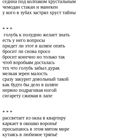
седина под колпаком хрустальным
чемодан стакан и манекен
у кого в зубах застрял хруст тайны
* * *
голубь к полудню желает знать
есть у него вопросы
придет ли этот в шляпе опять
бросит ли снова просо
бросит конечно но только так
чтоб воробьям досталась
тех что голубь забыл дурак
мелкая зерен малость
сразу закурит довольный такой
как будто бы дело в шляпе
нервно подрагивая ногой
сигарету сжимая в лапе
* * *
рассветает из окна в квартиру
каркает в окошко вороньё
просыпаюсь в этом мятом мире
кутаясь в любимое тряпьё