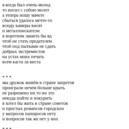
я когда был очень молод
то носил с собою молот
а теперь ношу мачете
сбыться удалось мечте-то
всюду камеры висят
и металлоискатели
в воротник зашить бы яд
чтоб не стать предателем
чтоб под пытками не сдать
добрых экстремистов
на устах моих печать
всем каста ла виста
* * *
мы дружок живём в стране запретов
проиграли нечем больше крыть
не разрешено ни то ни это
некуда пойти и покурить
я хотел бы жить в стране сонетов
и простых романсов городских
у матросов папиросов нету
и вопросов так же нет у них