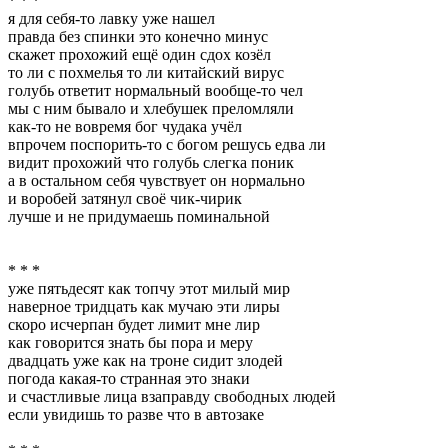
* * *
я для себя-то лавку уже нашел
правда без спинки это конечно минус
скажет прохожий ещё один сдох козёл
то ли с похмелья то ли китайский вирус
голубь ответит нормальный вообще-то чел
мы с ним бывало и хлебушек преломляли
как-то не вовремя бог чудака учёл
впрочем поспорить-то с богом решусь едва ли
видит прохожий что голубь слегка поник
а в остальном себя чувствует он нормально
и воробей затянул своё чик-чирик
лучше и не придумаешь поминальной
* * *
уже пятьдесят как топчу этот милый мир
наверное тридцать как мучаю эти лиры
скоро исчерпан будет лимит мне лир
как говорится знать бы пора и меру
двадцать уже как на троне сидит злодей
погода какая-то странная это знаки
и счастливые лица взаправду свободных людей
если увидишь то разве что в автозаке