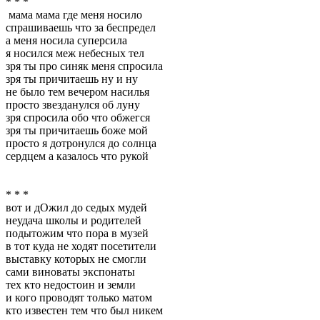
* * *
мама мама где меня носило
спрашиваешь что за беспредел
а меня носила суперсила
я носился меж небесных тел
зря ты про синяк меня спросила
зря ты причитаешь ну и ну
не было тем вечером насилья
просто звезданулся об луну
зря спросила обо что обжегся
зря ты причитаешь боже мой
просто я дотронулся до солнца
сердцем а казалось что рукой
* * *
вот и дОжил до седых мудей
неудача школы и родителей
подытожим что пора в музей
в тот куда не ходят посетители
выставку которых не смогли
сами виноваты экспонаты
тех кто недостоин и земли
и кого проводят только матом
кто известен тем что был никем