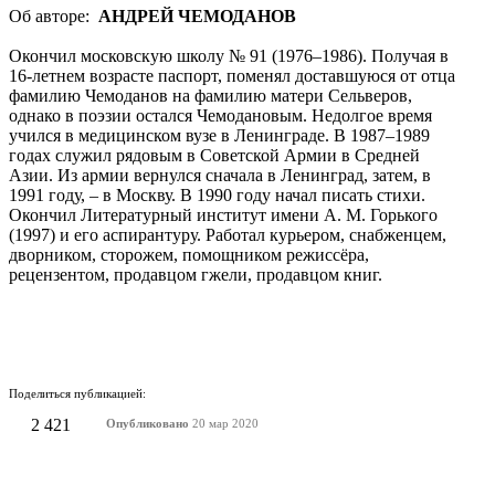
Об авторе:
АНДРЕЙ ЧЕМОДАНОВ
Окончил московскую школу № 91 (1976–1986). Получая в
16-летнем возрасте паспорт, поменял доставшуюся от отца
фамилию Чемоданов на фамилию матери Сельверов,
однако в поэзии остался Чемодановым. Недолгое время
учился в медицинском вузе в Ленинграде. В 1987–1989
годах служил рядовым в Советской Армии в Средней
Азии. Из армии вернулся сначала в Ленинград, затем, в
1991 году, – в Москву. В 1990 году начал писать стихи.
Окончил Литературный институт имени А. М. Горького
(1997) и его аспирантуру. Работал курьером, снабженцем,
дворником, сторожем, помощником режиссёра,
рецензентом, продавцом гжели, продавцом книг.
Поделиться публикацией:
2 421
Опубликовано
20 мар 2020