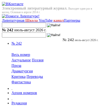
Электронный литературный журнал.
Выходит один раз в
месяц. Основан в апреле 2014 г.
Лиterraтурная
Школа
YouTube
канал
Партнеры
№ 242
июль-август 2026 г.
№ 242
июль-август 2026 г.
№ 242
Весь номер
Актуальное
Поэзия
Проза
Драматургия
Критика
Переводы
Фантастика
.
Архив номеров
.
Редакция