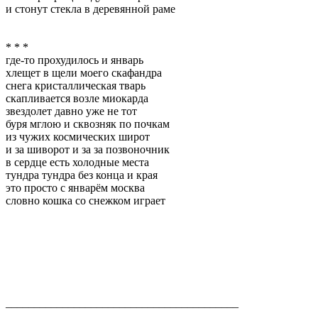
и стонут стекла в деревянной раме
* * *
где-то прохудилось и январь
хлещет в щели моего скафандра
снега кристаллическая тварь
скапливается возле миокарда
звездолет давно уже не тот
буря мглою и сквозняк по почкам
из чужих космических широт
и за шиворот и за за позвоночник
в сердце есть холодные места
тундра тундра без конца и края
это просто с январём москва
словно кошка со снежком играет
_________________________________________