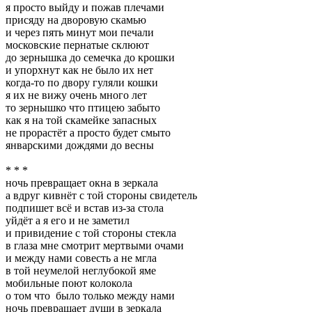
я просто выйду и пожав плечами
присяду на дворовую скамью
и через пять минут мои печали
московские пернатые склюют
до зернышка до семечка до крошки
и упорхнут как не было их нет
когда-то по двору гуляли кошки
я их не вижу очень много лет
то зернышко что птицею забыто
как я на той скамейке запасных
не прорастёт а просто будет смыто
январскими дождями до весны
* * *
ночь превращает окна в зеркала
а вдруг кивнёт с той стороны свидетель
подпишет всё и встав из-за стола
уйдёт а я его и не заметил
и привидение с той стороны стекла
в глаза мне смотрит мертвыми очами
и между нами совесть а не мгла
в той неумелой неглубокой яме
мобильные поют колокола
о том что было только между нами
ночь превращает души в зеркала