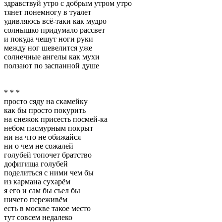
здравствуй утро с добрым утром утро
тянет понемногу в туалет
удивляюсь всё-таки как мудро
солнышко придумало рассвет
и покуда чешут ноги руки
между ног шевелится уже
солнечные ангелы как мухи
ползают по заспанной душе
* * *
просто сяду на скамейку
как бы просто покурить
на снежок присесть посмей-ка
небом пасмурным покрыт
ни на что не обижайся
ни о чем не сожалей
голубей топочет братство
дофигища голубей
поделиться с ними чем бы
из кармана сухарём
я его и сам бы съел бы
ничего переживём
есть в москве такое место
тут совсем недалеко