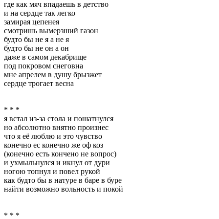
где как мяч впадаешь в детство
и на сердце так легко
замирая цепенея
смотришь вымерзший газон
будто бы не я а не я
будто бы не он а он
даже в самом декабрище
под покровом снеговна
мне апрелем в душу брызжет
сердце трогает весна
* * *
я встал из-за стола и пошатнулся
но абсолютно внятно произнес
что я её люблю и это чувство
конечно ес конечно же оф коз
(конечно есть кончено не вопрос)
и ухмыльнулся и икнул от дури
ногою топнул и повел рукой
как будто бы в натуре в баре в буре
найти возможно вольность и покой
* * *