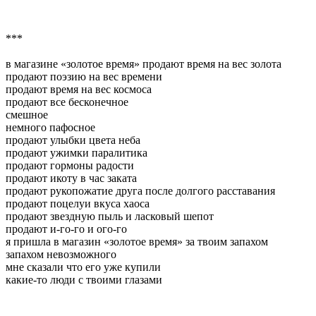
***
в магазине «золотое время» продают время на вес золота
продают поэзию на вес времени
продают время на вес космоса
продают все бесконечное
смешное
немного пафосное
продают улыбки цвета неба
продают ужимки паралитика
продают гормоны радости
продают икоту в час заката
продают рукопожатие друга после долгого расставания
продают поцелуи вкуса хаоса
продают звездную пыль и ласковый шепот
продают и-го-го и ого-го
я пришла в магазин «золотое время» за твоим запахом
запахом невозможного
мне сказали что его уже купили
какие-то люди с твоими глазами