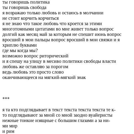
ты говоришь политика
ты говоришь свобода
я возражаю только любовь и остаюсь в молчании
не стоит корчить корчиться
я не знаю что такое любовь что кроется за этими
многотомными цитатами во мне живет только вопрос
долгий как месяц май за которым не спешит июнь вопрос
вросший в мои пальцы вопрос вросший в мои связки и я
хриплю буквами
где мы когда мы?
возможно вопрос риторический
и я спешу на улицу в месиво политики свободы власти
любовь же оставляю за порогом
ведь любовь это просто слово
оканчивающееся на мягкий-мягкий знак
***
я та кто подглядывает в текст текста текста текста те к-
то подглядывают за мной со мной заодно вуайеристы
нежные тонкие изящные с большим глазами а за ни-
ми мир
и рим