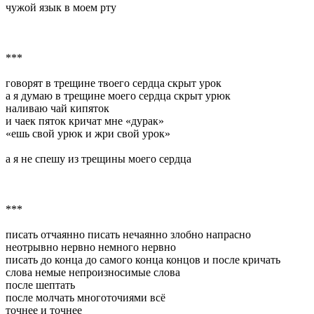
чужой язык в моем рту
***
говорят в трещине твоего сердца скрыт урок
а я думаю в трещине моего сердца скрыт урюк
наливаю чай кипяток
и чаек пяток кричат мне «дурак»
«ешь свой урюк и жри свой урок»
а я не спешу из трещины моего сердца
***
писать отчаянно писать нечаянно злобно напрасно
неотрывно нервно немного нервно
писать до конца до самого конца концов и после кричать
слова немые непроизносимые слова
после шептать
после молчать многоточиями всё
точнее и точнее