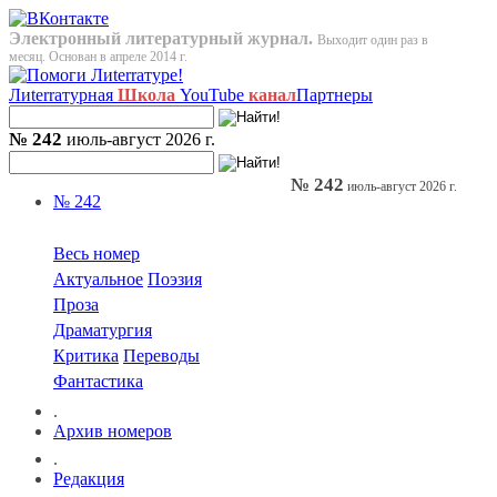
Электронный литературный журнал.
Выходит один раз в
месяц. Основан в апреле 2014 г.
Лиterraтурная
Школа
YouTube
канал
Партнеры
№ 242
июль-август 2026 г.
№ 242
июль-август 2026 г.
№ 242
Весь номер
Актуальное
Поэзия
Проза
Драматургия
Критика
Переводы
Фантастика
.
Архив номеров
.
Редакция