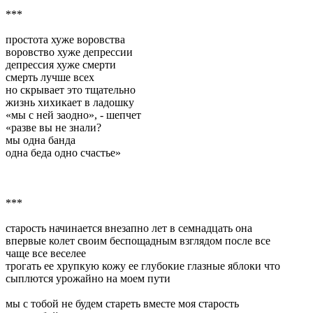
***
простота хуже воровства
воровство хуже депрессии
депрессия хуже смерти
смерть лучше всех
но скрывает это тщательно
жизнь хихикает в ладошку
«мы с ней заодно», - шепчет
«разве вы не знали?
мы одна банда
одна беда одно счастье»
***
старость начинается внезапно лет в семнадцать она
впервые колет своим беспощадным взглядом после все
чаще все веселее
трогать ее хрупкую кожу ее глубокие глазные яблоки что
сыплются урожайно на моем пути
мы с тобой не будем стареть вместе моя старость