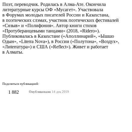
Поэт, переводчик. Родилась в Алма-Ате. Окончила
литературные курсы ОФ «Мусагет». Участвовала
в Форумах молодых писателей России и Казахстана,
в поэтических слэмах, участник поэтических фестивалей
«Сөзыв» и «Полифония». Автор книги стихов
«Протуберанцевыми танцами» (2018, «Ridero»).
Публиковалась в Казахстане («Аполлинарий», «Ышшо
Одын», «Literra Nova»), в России («Полутона», «Воздух»,
«Лиterraтура») и США («Reflect»). Живет и работает
в Алматы.
Поделиться публикацией:
1 882
Опубликовано
14 дек 2019
КОНКУРСЫ И ПРЕМИИ
АФИША