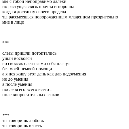
мы с тобой непоправимо далеки
но растущая связь прочна и порочна
когда я достигну своего предела
ты рассмеешься новорожденным младенцем презрительно
мне в лицо
***
слезы пришли потоптались
ушли восвояси
во своясях слезы сами себя плачут
без моей немоей помощи
а я нея живу этот день как дар недоумения
не до умения
а после умения
после всего всего всего -
поле вопросительных злаков
***
ты говоришь любовь
ты говоришь власть