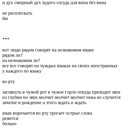
и дух смирный дух худого сосуда для вина без вина
не расплескать
бы
***
вот люди рядом говорят на незнакомом языке
рядом ли?
на незнакомом ли?
все все говорят на чуждых языках на своих иностранных
у каждого по языку
во рту
заглянуть в чужой рот в чужое горло откуда приходит звук
из глубин но звук молчит молчит молчит пока не случится
зачатие и рождение а этого ждать и ждать
язык ворочается во рту трогает острые слова
режется
больно