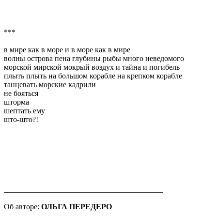
***
в мире как в море и в море как в мире
волны острова пена глубины рыбы много неведомого
морской мирской мокрый воздух и тайна и погибель
плыть плыть на большом корабле на крепком корабле
танцевать морские кадрили
не бояться
шторма
шептать ему
што-што?!
_________________________________________
Об авторе:
ОЛЬГА ПЕРЕДЕРО