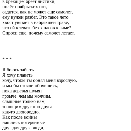
в бреющем бреет листики,
полёт ноябрьских нот,
садится, как не может еще самолет,
ему нужен разбег. Это такое лето,
хвост увязает в набрякшей траве,
что ей клевать без запасов к зиме?
Спроси еще, почему самолет летает.
* * *
Я боюсь забыть.
Я хочу плакать,
хочу, чтобы ты обнял меня взрослую,
и мы бы стояли обнявшись,
пока деревья шумят
громче, чем мы молчим,
слышные только нам,
знающим друг про друга
как-то двоюродно.
Как после войны
нашлись потерянные
друг для друга люди,