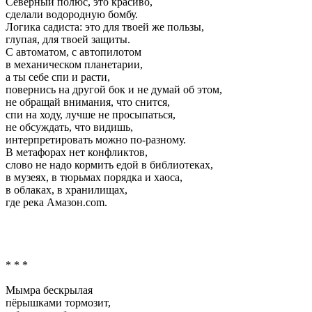
Северный полюс, это красиво,
сделали водородную бомбу.
Логика садиста: это для твоей же пользы,
глупая, для твоей защиты.
С автоматом, с автопилотом
в механическом планетарии,
а ты себе спи и расти,
повернись на другой бок и не думай об этом,
не обращай внимания, что снится,
спи на ходу, лучше не просыпаться,
не обсуждать, что видишь,
интерпретировать можно по-разному.
В метафорах нет конфликтов,
слово не надо кормить едой в библиотеках,
в музеях, в тюрьмах порядка и хаоса,
в облаках, в хранилищах,
где река Амазон.com.
* * *
Мымра бескрылая
пёрышками тормозит,