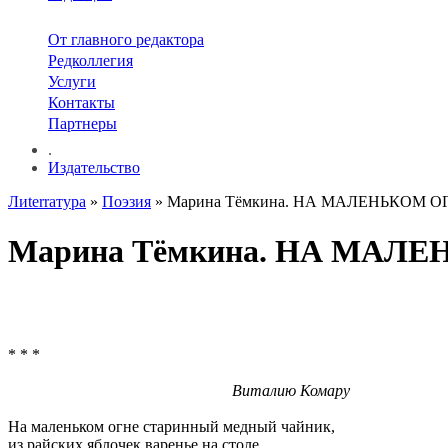
От главного редактора
Редколлегия
Услуги
Контакты
Партнеры
.
Издательство
Лиterraтура
»
Поэзия
» Марина Тёмкина. НА МАЛЕНЬКОМ О
Марина Тёмкина. НА МАЛ
* * *
Виталию Комару
На маленьком огне старинный медный чайник,
из райских яблочек варенье на столе