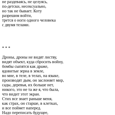
не раздеваясь, не целуясь,
по-детски, несексуально,
но так не бывает. Коту
разрешим войти,
трется о ноги одного человека
с двумя телами.
* * *
Дроны, дроны не видят листву,
видят объект, куда сбросить войну,
бомбы сыпятся как драже,
ядовитые зерна в земле,
во мне, в теле, в телах, на языке,
производят дым, он заслоняет мир,
сады, деревья, их больше нет,
никого, это не та же я, что была,
что видит этот экран.
Стих все знает раньше меня,
как страх, он старше, в клетках,
и все поймет наперед.
Надо переписать будущее,