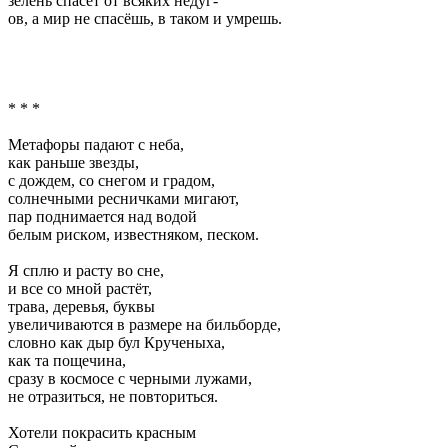
зелень спасёт от всяких недуг-
ов, а мир не спасёшь, в таком и умрешь.
* * *
Метафоры падают с неба,
как раньше звезды,
с дождем, со снегом и градом,
солнечными ресничками мигают,
пар поднимается над водой
белым риск
о
м, известняком, песком.
Я сплю и расту во сне,
и все со мной растёт,
трава, деревья, буквы
увеличиваются в размере на бильборде,
словно как дыр бул Крученыха,
как та пощечина,
сразу в космосе с черными лужами,
не отразиться, не повториться.
Хотели покрасить красным