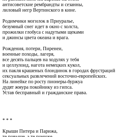
антисоветские рембрандты и сезанны,
лиловый негр Вертинского в кине.
Родимчики могилок в Приуралье,
безумный снег идет в окно с холста,
прожилки глобуса с надутыми щеками
и джинсы цвета океана и врага.
Рождения, потери, Пиренеи,
военные походы, лагеря,
все десять пальцев на ходулях у тебя
и целлулоид, нагота немецких кукол,
их пакля крашеных блондинок в городах фрустраций
сексуальных развлечений восточно-европейских.
На линейке по росту пионеры-буржуа
дудят жмура покойнику из гипса.
Устав бесправный и гражданские права.
* * *
Крыши Питера и Парижа,
те повыше, а те пониже,