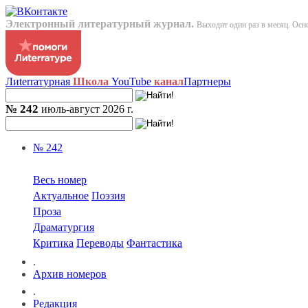
Электронный литературный журнал.
Выходит один раз в месяц. Осно
Лиterraтурная
Школа
YouTube
канал
Партнеры
№ 242
июль-август 2026 г.
№ 242
Весь номер
Актуальное
Поэзия
Проза
Драматургия
Критика
Переводы
Фантастика
.
Архив номеров
.
Редакция