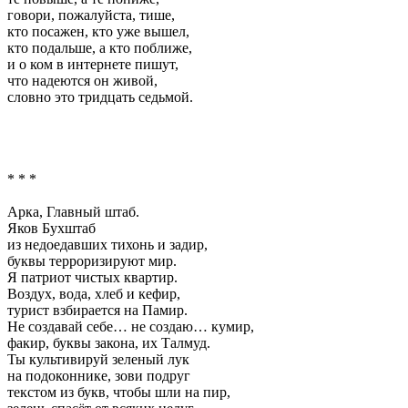
говори, пожалуйста, тише,
кто посажен, кто уже вышел,
кто подальше, а кто поближе,
и о ком в интернете пишут,
что надеются он живой,
словно это тридцать седьмой.
* * *
Арка, Главный штаб.
Яков Бухштаб
из недоедавших тихонь и задир,
буквы терроризируют мир.
Я патриот чистых квартир.
Воздух, вода, хлеб и кефир,
турист взбирается на Памир.
Не создавай себе… не cоздаю… кумир,
факир, буквы закона, их Талмуд.
Ты культивируй зеленый лук
на подоконнике, зови подруг
текстом из букв, чтобы шли на пир,